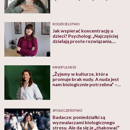
RODZICIELSTWO
Jak wspierać koncentrację u
dzieci? Psycholog: „Najczęściej
działają proste rozwiązania,
które można łatwo wprowadzić
w domu”
MINDFULNESS
„Żyjemy w kulturze, która
promuje brak nudy. A nuda jest
nam biologicznie potrzebna” –
mówi neurolożka dr Monika
Czerska
SPOŁECZEŃSTWO
Badacze: poniedziałki są
wyzwalaczami biologicznego
stresu. Ale da się je „zhakować”