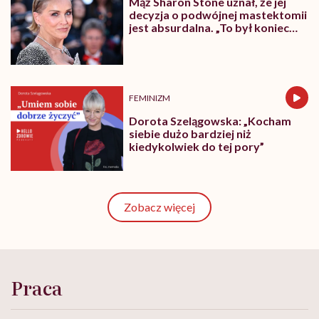
Mąż Sharon Stone uznał, że jej
decyzja o podwójnej mastektomii
jest absurdalna. „To był koniec
naszego małżeństwa”
FEMINIZM
Dorota Szelągowska: „Kocham
siebie dużo bardziej niż
kiedykolwiek do tej pory”
Zobacz więcej
Praca