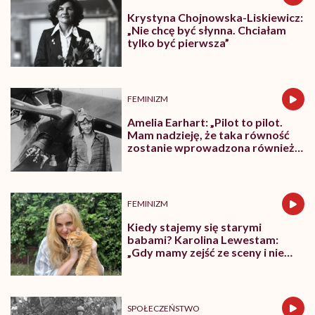
Krystyna Chojnowska-Liskiewicz:
„Nie chcę być słynna. Chciałam
tylko być pierwsza”
FEMINIZM
Amelia Earhart: „Pilot to pilot.
Mam nadzieję, że taka równość
zostanie wprowadzona również
w innych dziedzinach”
FEMINIZM
Kiedy stajemy się starymi
babami? Karolina Lewestam:
„Gdy mamy zejść ze sceny i nie
psuć widoku”
SPOŁECZEŃSTWO