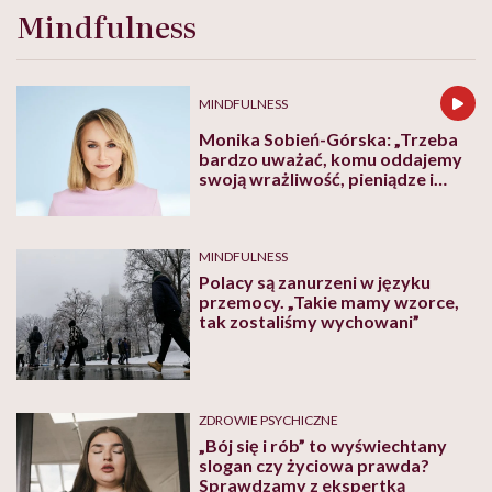
Mindfulness
MINDFULNESS
Monika Sobień-Górska: „Trzeba
bardzo uważać, komu oddajemy
swoją wrażliwość, pieniądze i
zaufanie”
MINDFULNESS
Polacy są zanurzeni w języku
przemocy. „Takie mamy wzorce,
tak zostaliśmy wychowani”
ZDROWIE PSYCHICZNE
„Bój się i rób” to wyświechtany
slogan czy życiowa prawda?
Sprawdzamy z ekspertką