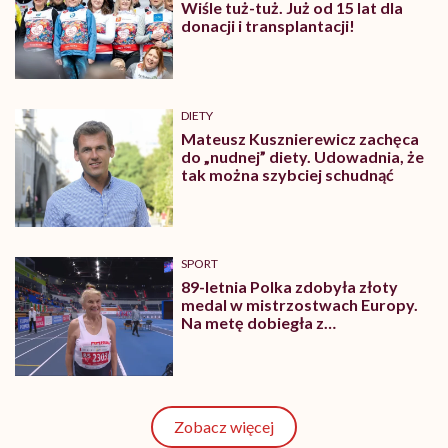
Wiśle tuż-tuż. Już od 15 lat dla
donacji i transplantacji!
DIETY
Mateusz Kusznierewicz zachęca
do „nudnej” diety. Udowadnia, że
tak można szybciej schudnąć
SPORT
89-letnia Polka zdobyła złoty
medal w mistrzostwach Europy.
Na metę dobiegła z
rozrusznikiem serca
Zobacz więcej