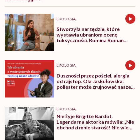
EKOLOGIA
Stworzyła narzędzie, które
wystawia ubraniom ocenę
toksyczności. Romina Roman
tłumaczy, co plastik robi z naszą
skórą
EKOLOGIA
Duszności przez pościel, alergia
od rajstop. Ola Jaskułowska:
poliester może zrujnować nasze
zdrowie
EKOLOGIA
Nie żyje Brigitte Bardot.
Legendarna aktorka mówiła: „Nie
obchodzi mnie starość! Nie wiem
nawet, jak nadeszła. Jej tu nie ma”