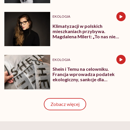
EKOLOGIA
Klimatyzacji w polskich
mieszkaniach przybywa.
Magdalena Milert: „To nas nie
uratuje. Kopiemy sobie grób”
EKOLOGIA
Shein i Temu na celowniku.
Francja wprowadza podatek
ekologiczny, sankcje dla
influencerów i zakaz reklam
Zobacz więcej