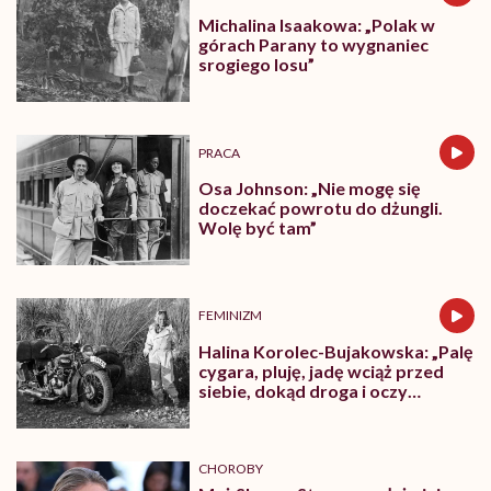
Michalina Isaakowa: „Polak w
górach Parany to wygnaniec
srogiego losu”
PRACA
Osa Johnson: „Nie mogę się
doczekać powrotu do dżungli.
Wolę być tam”
FEMINIZM
Halina Korolec-Bujakowska: „Palę
cygara, pluję, jadę wciąż przed
siebie, dokąd droga i oczy
poniosą”
CHOROBY