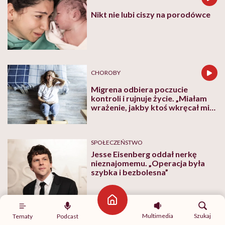
Nikt nie lubi ciszy na porodówce
CHOROBY
Migrena odbiera poczucie
kontroli i rujnuje życie. „Miałam
wrażenie, jakby ktoś wkręcał mi
śrubę w skroń”
SPOŁECZEŃSTWO
Jesse Eisenberg oddał nerkę
nieznajomemu. „Operacja była
szybka i bezbolesna”
Strona główna
Multimedia
Szukaj
Tematy
Podcast
RODZICIELSTWO