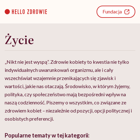
Go
to
Fundacja
content
Życie
„Nikt nie jest wyspą”. Zdrowie kobiety to kwestia nie tylko
indywidualnych uwarunkowań organizmu, ale i cały
wszechświat wzajemnie przenikających się zjawisk i
wartości, jakie nas otaczają. Środowisko, w którym żyjemy,
polityka, czy społeczeństwo mają bezpośredni wpływ na
naszą codzienność. Piszemy o wszystkim, co związane ze
zdrowiem kobiet – niezależnie od pozycji, opcji politycznej i
osobistych preferencji.
Popularne tematy w tej kategorii: