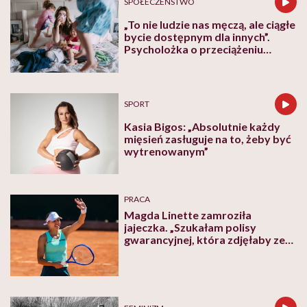
SPOŁECZEŃSTWO
„To nie ludzie nas męczą, ale ciągłe
bycie dostępnym dla innych”.
Psycholożka o przeciążeniu
społecznym
SPORT
Kasia Bigos: „Absolutnie każdy
mięsień zasługuje na to, żeby być
wytrenowanym”
PRACA
Magda Linette zamroziła
jajeczka. „Szukałam polisy
gwarancyjnej, która zdjęłaby ze
mnie presję tykającego czasu”