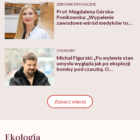
ZDROWIE PSYCHICZNE
Prof. Magdalena Górska-
Ponikowska: „Wypalenie
zawodowe wśród medyków to
zjawisko systemowe, nie
indywidualna słabość”
CHOROBY
Michał Figurski: „Po wylewie stan
umysłu wygląda jak po eksplozji
bomby pod czaszką. O
jakiejkolwiek pracy myśli się na
samym końcu”
Zobacz więcej
Ekologia