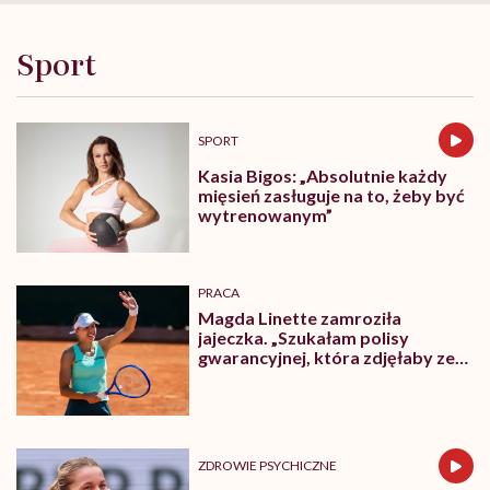
Sport
SPORT
Kasia Bigos: „Absolutnie każdy
mięsień zasługuje na to, żeby być
wytrenowanym”
PRACA
Magda Linette zamroziła
jajeczka. „Szukałam polisy
gwarancyjnej, która zdjęłaby ze
mnie presję tykającego czasu”
ZDROWIE PSYCHICZNE