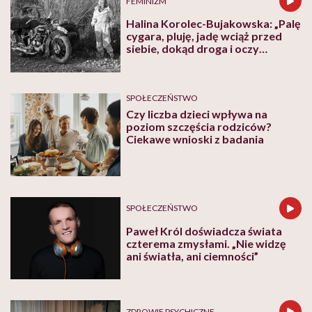
FEMINIZM
Halina Korolec-Bujakowska: „Palę
cygara, pluję, jadę wciąż przed
siebie, dokąd droga i oczy
poniosą”
SPOŁECZEŃSTWO
Czy liczba dzieci wpływa na
poziom szczęścia rodziców?
Ciekawe wnioski z badania
SPOŁECZEŃSTWO
Paweł Król doświadcza świata
czterema zmysłami. „Nie widzę
ani światła, ani ciemności”
ZDROWIE PSYCHICZNE