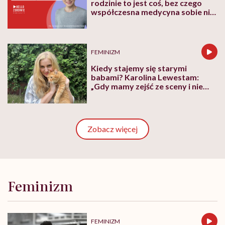
rodzinie to jest coś, bez czego
współczesna medycyna sobie nie
poradzi”
FEMINIZM
Kiedy stajemy się starymi
babami? Karolina Lewestam:
„Gdy mamy zejść ze sceny i nie
psuć widoku”
Zobacz więcej
Feminizm
FEMINIZM