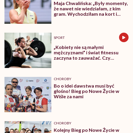
Maja Chwalińska: „Były momenty,
że nawet nie wiedziałam, z kim
gram. Wychodziłam na kort i
zaczynałam płakać”
SPORT
„Kobiety nie są małymi
mężczyznami” i świat fitnessu
zaczyna to zauważać. Czy
powinnyśmy ćwiczyć w zupełnie
innych siłowniach?
CHOROBY
Bo o idei dawstwa musi być
głośno! Bieg po Nowe Życie w
Wiśle za nami
CHOROBY
Kolejny Bieg po Nowe Życie w