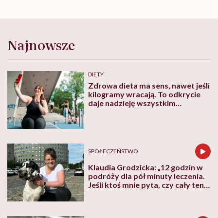
Najnowsze
DIETY
Zdrowa dieta ma sens, nawet jeśli
kilogramy wracają. To odkrycie
daje nadzieję wszystkim
walczącym z efektem jo-jo
SPOŁECZEŃSTWO
Klaudia Grodzicka: „12 godzin w
podróży dla pół minuty leczenia.
Jeśli ktoś mnie pyta, czy cały ten
trud ma sens, bez wahania
odpowiadam: 'tak’”