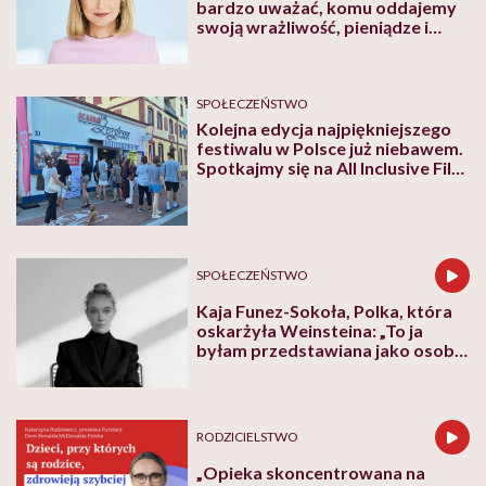
bardzo uważać, komu oddajemy
swoją wrażliwość, pieniądze i
zaufanie”
SPOŁECZEŃSTWO
Kolejna edycja najpiękniejszego
festiwalu w Polsce już niebawem.
Spotkajmy się na All Inclusive Film
Festival w Jastarni!
SPOŁECZEŃSTWO
Kaja Funez-Sokoła, Polka, która
oskarżyła Weinsteina: „To ja
byłam przedstawiana jako osoba,
która musi się bronić”
RODZICIELSTWO
„Opieka skoncentrowana na