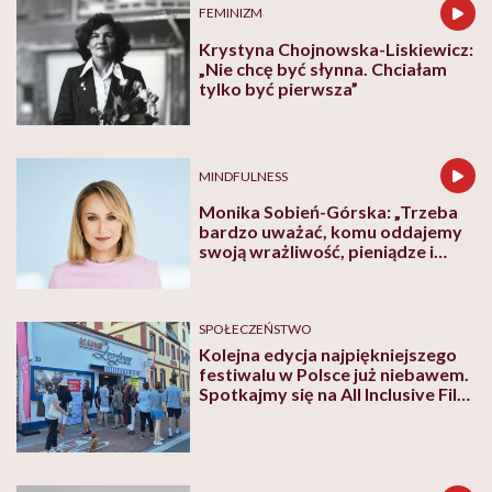
FEMINIZM
Krystyna Chojnowska-Liskiewicz:
„Nie chcę być słynna. Chciałam
tylko być pierwsza”
MINDFULNESS
Monika Sobień-Górska: „Trzeba
bardzo uważać, komu oddajemy
swoją wrażliwość, pieniądze i
zaufanie”
SPOŁECZEŃSTWO
Kolejna edycja najpiękniejszego
festiwalu w Polsce już niebawem.
Spotkajmy się na All Inclusive Film
Festival w Jastarni!