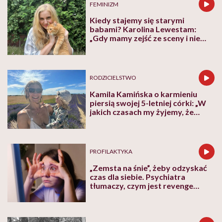
FEMINIZM
Kiedy stajemy się starymi
babami? Karolina Lewestam:
„Gdy mamy zejść ze sceny i nie
psuć widoku”
RODZICIELSTWO
Kamila Kamińska o karmieniu
piersią swojej 5-letniej córki: „W
jakich czasach my żyjemy, że
naturalne sprawy musimy
normalizować?”
PROFILAKTYKA
„Zemsta na śnie”, żeby odzyskać
czas dla siebie. Psychiatra
tłumaczy, czym jest revenge
bedtime procrastination