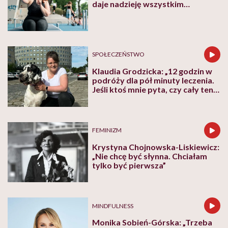
daje nadzieję wszystkim
walczącym z efektem jo-jo
SPOŁECZEŃSTWO
Klaudia Grodzicka: „12 godzin w
podróży dla pół minuty leczenia.
Jeśli ktoś mnie pyta, czy cały ten
trud ma sens, bez wahania
odpowiadam: 'tak’”
FEMINIZM
Krystyna Chojnowska-Liskiewicz:
„Nie chcę być słynna. Chciałam
tylko być pierwsza”
MINDFULNESS
Monika Sobień-Górska: „Trzeba