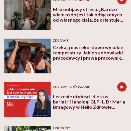
Mikroobjawy stresu. „Bardzo
wiele osób jest tak odłączonych
od własnego ciała, że orientuje
się dopiero wtedy, kiedy
organizm naprawdę odmawia
współpracy”
ZDROWIE
Czekają nas rekordowo wysokie
temperatury. Jakie są obowiązki
pracodawcy i prawa pracownika
w tak upalne dni?
ZDROWE ODŻYWIANIE
Leczenie otyłości, dieta w
bariatrii i analogi GLP-1. Dr Maria
Brzegowy w Hello Zdrowie
Podcasty
CHOROBY