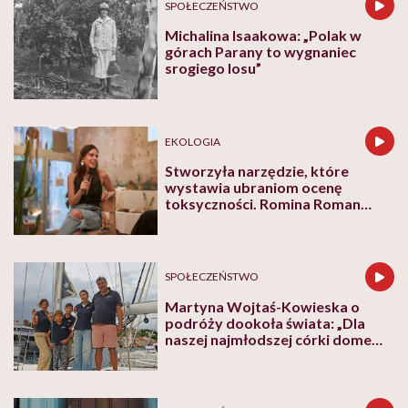
SPOŁECZEŃSTWO
Michalina Isaakowa: „Polak w
górach Parany to wygnaniec
srogiego losu”
EKOLOGIA
Stworzyła narzędzie, które
wystawia ubraniom ocenę
toksyczności. Romina Roman
tłumaczy, co plastik robi z naszą
skórą
SPOŁECZEŃSTWO
Martyna Wojtaś-Kowieska o
podróży dookoła świata: „Dla
naszej najmłodszej córki domem
jest jacht. Miała dwa latka, kiedy
wypływaliśmy w rejs”