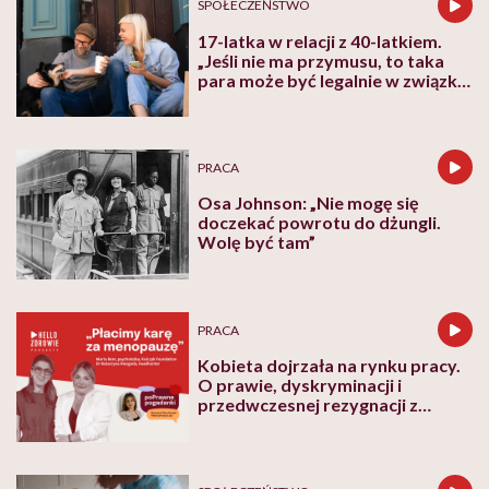
SPOŁECZEŃSTWO
17-latka w relacji z 40-latkiem.
„Jeśli nie ma przymusu, to taka
para może być legalnie w związku.
I mówiąc brutalnie: nic nikomu do
tego”
PRACA
Osa Johnson: „Nie mogę się
doczekać powrotu do dżungli.
Wolę być tam”
PRACA
Kobieta dojrzała na rynku pracy.
O prawie, dyskryminacji i
przedwczesnej rezygnacji z
kariery