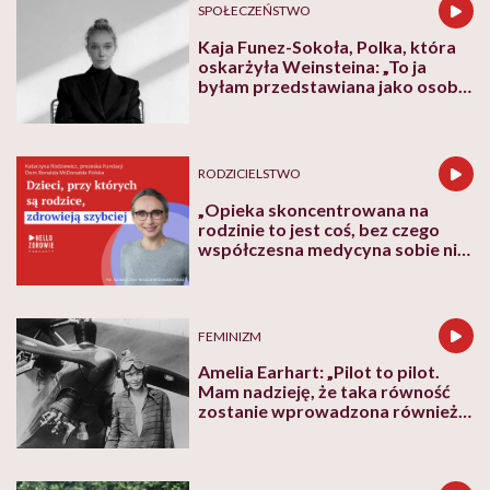
SPOŁECZEŃSTWO
Kaja Funez-Sokoła, Polka, która
oskarżyła Weinsteina: „To ja
byłam przedstawiana jako osoba,
która musi się bronić”
RODZICIELSTWO
„Opieka skoncentrowana na
rodzinie to jest coś, bez czego
współczesna medycyna sobie nie
poradzi”
FEMINIZM
Amelia Earhart: „Pilot to pilot.
Mam nadzieję, że taka równość
zostanie wprowadzona również
w innych dziedzinach”