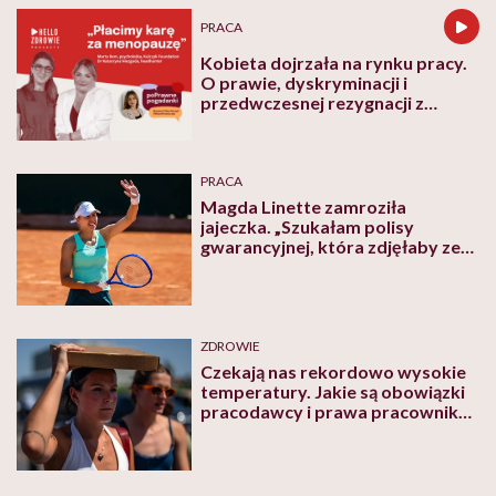
PRACA
Kobieta dojrzała na rynku pracy.
O prawie, dyskryminacji i
przedwczesnej rezygnacji z
kariery
PRACA
Magda Linette zamroziła
jajeczka. „Szukałam polisy
gwarancyjnej, która zdjęłaby ze
mnie presję tykającego czasu”
ZDROWIE
Czekają nas rekordowo wysokie
temperatury. Jakie są obowiązki
pracodawcy i prawa pracownika
w tak upalne dni?