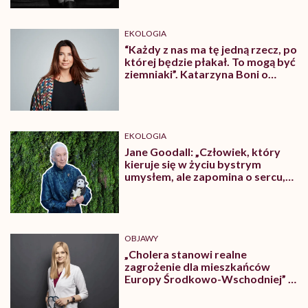
EKOLOGIA
“Każdy z nas ma tę jedną rzecz, po
której będzie płakał. To mogą być
ziemniaki”. Katarzyna Boni o
żałobie klimatycznej
EKOLOGIA
Jane Goodall: „Człowiek, który
kieruje się w życiu bystrym
umysłem, ale zapomina o sercu,
to zwykły cwaniak”
OBJAWY
„Cholera stanowi realne
zagrożenie dla mieszkańców
Europy Środkowo-Wschodniej” –
ostrzega dr Diana Stettner-
Leonkiewicz