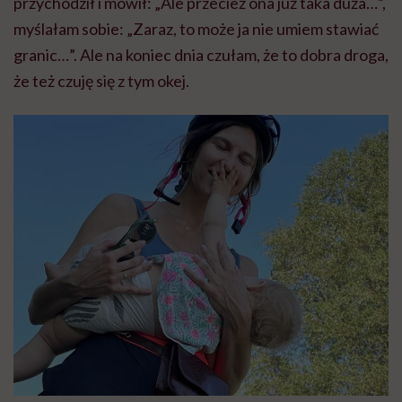
przychodził i mówił: „Ale przecież ona już taka duża…”,
myślałam sobie: „Zaraz, to może ja nie umiem stawiać
granic…”. Ale na koniec dnia czułam, że to dobra droga,
że też czuję się z tym okej.