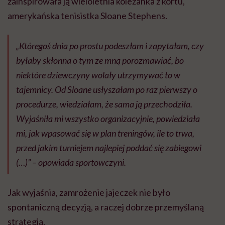
zainspirowała ją wieloletnia koleżanka z kortu,
amerykańska tenisistka Sloane Stephens.
„Któregoś dnia po prostu podeszłam i zapytałam, czy
byłaby skłonna o tym ze mną porozmawiać, bo
niektóre dziewczyny wolały utrzymywać to w
tajemnicy. Od Sloane usłyszałam po raz pierwszy o
procedurze, wiedziałam, że sama ją przechodziła.
Wyjaśniła mi wszystko organizacyjnie, powiedziała
mi, jak wpasować się w plan treningów, ile to trwa,
przed jakim turniejem najlepiej poddać się zabiegowi
(…)” – opowiada sportowczyni.
Jak wyjaśnia, zamrożenie jajeczek nie było
spontaniczną decyzją, a raczej dobrze przemyślaną
strategią.