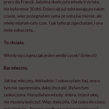
pracy do Francji. Jaśmina skończyła wtedy trzy lata,
nie było mnie 10 dni. Dzieci się już odstawiają po takim
czasie, więc pożegnałam sama ze sobą karmienie, ale
mleko miałam cały czas. I jak tylko przyjechałam, i ona
mnie zobaczyła…
To chciała.
Wtedy się czujesz jak jeden wielki cycek! (śmiech)
Bar mleczny.
Jak bar mleczny, dokładnie. I zobaczyłam: hej, ona o
tym nie zapomniała, dalej chce pić. Byłam tym
zaskoczona. Pomyślałam wtedy: dobra, to jest okej,
nie musimy kończyć. Więc dalej piła. Od czasu do czasu
mówiłam jej: „Pewnie niedługo już przestaniesz pić