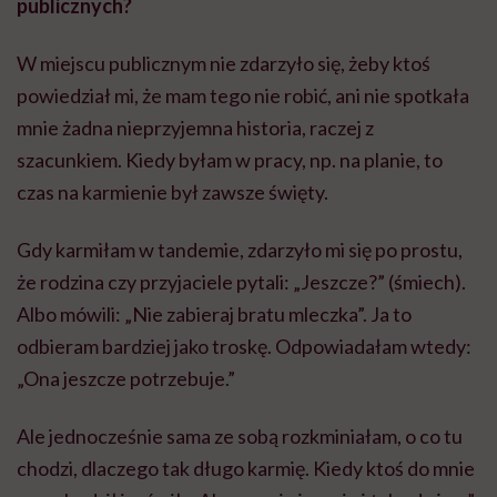
publicznych?
W miejscu publicznym nie zdarzyło się, żeby ktoś
powiedział mi, że mam tego nie robić, ani nie spotkała
mnie żadna nieprzyjemna historia, raczej z
szacunkiem. Kiedy byłam w pracy, np. na planie, to
czas na karmienie był zawsze święty.
Gdy karmiłam w tandemie, zdarzyło mi się po prostu,
że rodzina czy przyjaciele pytali: „Jeszcze?” (śmiech).
Albo mówili: „Nie zabieraj bratu mleczka”. Ja to
odbieram bardziej jako troskę. Odpowiadałam wtedy:
„Ona jeszcze potrzebuje.”
Ale jednocześnie sama ze sobą rozkminiałam, o co tu
chodzi, dlaczego tak długo karmię. Kiedy ktoś do mnie