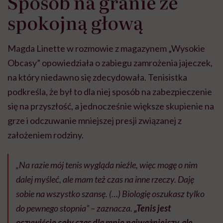
Sposób na granie ze
spokojną głową
Magda Linette w rozmowie z magazynem „Wysokie
Obcasy” opowiedziała o zabiegu zamrożenia jajeczek,
na który niedawno się zdecydowała. Tenisistka
podkreśla, że był to dla niej sposób na zabezpieczenie
się na przyszłość, a jednocześnie większe skupienie na
grze i odczuwanie mniejszej presji związanej z
założeniem rodziny.
„Na razie mój tenis wygląda nieźle, więc mogę o nim
dalej myśleć, ale mam też czas na inne rzeczy. Daję
sobie na wszystko szansę. (…) Biologię oszukasz tylko
do pewnego stopnia” – zaznacza.
„Tenis jest
oczywiście cały czas dla mnie najważniejszy, ale