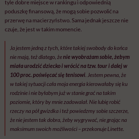
tyle dobre miejsce w rankingu i odpowiednią
poduszkę finansową, że mogą sobie pozwolić na
przerwę na macierzyństwo. Sama jednak jeszcze nie
czuje, że jest w takim momencie.
Ja jestem jedną z tych, które takiej swobody do końca
nie mają, też dlatego, że
nie wyobrażam sobie, żebym
miała urodzić dziecko i wrócić na tzw. tour i dalej w
100 proc. poświęcać się tenisowi
. Jestem pewna, że
w takiej sytuacji cała moja energia kierowałaby się ku
rodzinie i nie byłabym już w stanie grać na takim
poziomie, który by mnie zadowalał. Nie lubię robić
rzeczy na pół gwizdka i też powiedzmy sobie szczerze,
że nie jestem tak dobra, żeby wygrywać, nie grając na
maksimum swoich możliwości – przekonuje Linette.