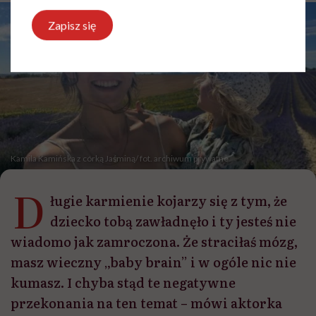
Zapisz się
Kamila Kamińska z córką Jaśminą/ fot. archiwum prywatne
D
ługie karmienie kojarzy się z tym, że
dziecko tobą zawładnęło i ty jesteś nie
wiadomo jak zamroczona. Że straciłaś mózg,
masz wieczny „baby brain” i w ogóle nic nie
kumasz. I chyba stąd te negatywne
przekonania na ten temat – mówi aktorka