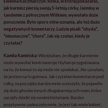
Ewelina Kaczmarczyk: Rolka, w której pokazałaś,
jak karmisz piersią swoją 5-letnią córkę Jaśminę w
tandemie z półrocznym Witkiem, wywołało duże
poruszenie. Było sporo słów uznania, ale też dużo
negatywnych komentarzy. Ludzie pisali: “ohyda”,
“niesmaczne”, “chore”. Jak się czułaś, kiedy je
czytałaś?
Kamila Kamińska:
Wiedziałam, że długie karmienie
może wywołać kontrowersje i byłam przygotowana
na to, że komuś to się może nie spodobać. Ale uznałam,
że jestem na to gotowa. Jak czytałam komentarze pod
rolką, na początku bardzo mnie ucieszyło, że pojawiło
się dużo głosów innych długokarmiących mam, które
zaczęły dzielić się swoimi historiami. Bardzo
pozytywnie zaskoczyło mnie, że jest tak wiele kobiet,