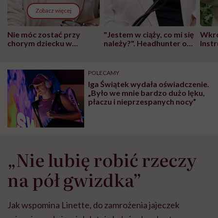
Zobacz więcej
Nie móc zostać przy
"Jestem w ciąży, co mi się
Wkró
chorym dziecku w
należy?". Headhunter o
Inst
szpitalu to tortura.
zmianie pokoleniowej u
atak
"Przeszkadzać w tym
kobiet w ciąży na rynku
wars
może chyba tylko
pracy
eksp
POLECAMY
głupota i brak
Iga Świątek wydała oświadczenie.
wyobraźni"
„Było we mnie bardzo dużo lęku,
płaczu i nieprzespanych nocy”
„Nie lubię robić rzeczy
na pół gwizdka”
Jak wspomina Linette, do zamrożenia jajeczek