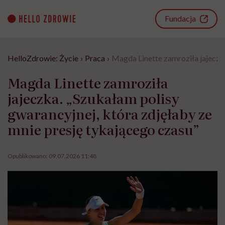
Go
to
Fundacja
content
HelloZdrowie: Życie
›
Praca
›
Magda Linette zamroziła jajeczka
Magda Linette zamroziła
jajeczka. „Szukałam polisy
gwarancyjnej, która zdjęłaby ze
mnie presję tykającego czasu”
Opublikowano:
09.07.2026 11:48