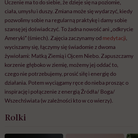
Uczenie ma to do siebie, że dzieje się na poziomie,
ciała, umysłu i duszy. Zmiana może się wydarzyć, kiedy
pozwolimy sobie na regularną praktykę i damy sobie
szansę jej doświadczyć. To żadna nowość ani „odkrycie
Ameryki” (śmiech). Zajęcia zaczynamy od
medytacji
,
wyciszamy się, łączymy się świadomie z dwoma
żywiołami: Matką Ziemią i Ojcem Niebo. Zapuszczamy
korzenie głęboko w ziemię, możemy jej oddać to,
czego nie potrzebujemy, prosić siłę i energię do
działania. Potem wyciągamy ręce do nieba prosząc o
inspirację i połączenie z energią Źródła/ Boga/
Wszechświata (w zależności kto w co wierzy).
Rolki