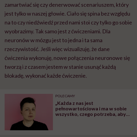
zamartwiać się czy denerwować scenariuszem, który
jest tylko w naszej głowie. Ciało się spina bez względu
na to czy niedźwiedź przed nami stoi czy tylko go sobie
wyobrazimy. Tak samo jest z ćwiczeniami. Dla
neuronów w mózgu jest to jedna i ta sama
rzeczywistość. Jeśli więc wizualizuję, że dane
ćwiczenia wykonuję, nowe połączenia neuronowe się
tworzą i z czasem jestem w stanie usunąć każdą
blokadę, wykonać każde ćwiczenie.
POLECAMY
„Każda z nas jest
pełnowartościowa i ma w sobie
wszystko, czego potrzeba, aby
się realizować oraz w przypadku
WenDo, aby się obronić” – mówi
Lena Bielska, trenerka WenDo