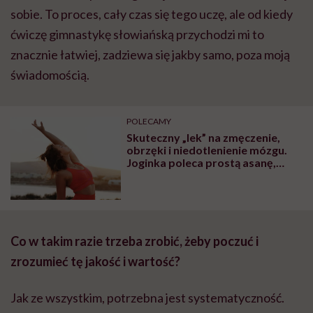
sobie. To proces, cały czas się tego uczę, ale od kiedy
ćwiczę gimnastykę słowiańską przychodzi mi to
znacznie łatwiej, zadziewa się jakby samo, poza moją
świadomością.
POLECAMY
Skuteczny „lek” na zmęczenie,
obrzęki i niedotlenienie mózgu.
Joginka poleca prostą asanę,
która postawi cię na nogi
Co w takim razie trzeba zrobić, żeby poczuć i
zrozumieć tę jakość i wartość?
Jak ze wszystkim, potrzebna jest systematyczność.