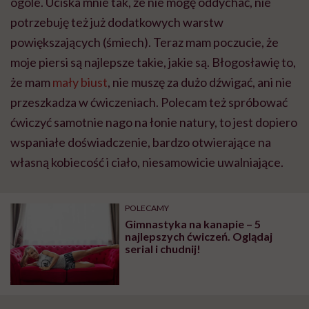
ogóle. Uciska mnie tak, że nie mogę oddychać, nie
potrzebuję też już dodatkowych warstw
powiększających (śmiech). Teraz mam poczucie, że
moje piersi są najlepsze takie, jakie są. Błogosławię to,
że mam
mały biust
, nie muszę za dużo dźwigać, ani nie
przeszkadza w ćwiczeniach. Polecam też spróbować
ćwiczyć samotnie nago na łonie natury, to jest dopiero
wspaniałe doświadczenie, bardzo otwierające na
własną kobiecość i ciało, niesamowicie uwalniające.
POLECAMY
Gimnastyka na kanapie – 5
najlepszych ćwiczeń. Oglądaj
serial i chudnij!