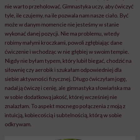
nie warto przeholować. Gimnastyka uczy, aby ćwiczyć
tyle, ile czujemy, na ile pozwala nam nasze ciało. Być
może w danym momencie nie jesteśmy w stanie
wykonać danej pozycji. Nie ma problemu, wtedy
robimy małymi kroczkami, powoli zgłębiając dane
ćwiczenie i wchodząc w nie głębiej w swoim tempie.
Nigdy nie byłam typem, który lubił biegać, chodzić na
siłownię czy aerobik i szukałam odpowiedniej dla
siebie aktywności fizycznej. Długo ćwiczyłam jogę,
nadal ją ćwiczę i cenię, ale gimnastyka słowiańska ma
w sobie dodatkową jakość, której wcześniej nie
znalazłam. To aspekt mocnego połączenia z moją z
intuicją, kobiecością i subtelnością, którą w sobie
odkrywam.