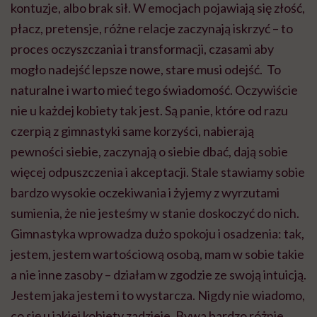
kontuzje, albo brak sił. W emocjach pojawiają się złość,
płacz, pretensje, różne relacje zaczynają iskrzyć – to
proces oczyszczania i transformacji, czasami aby
mogło nadejść lepsze nowe, stare musi odejść. To
naturalne i warto mieć tego świadomość. Oczywiście
nie u każdej kobiety tak jest. Są panie, które od razu
czerpią z gimnastyki same korzyści, nabierają
pewności siebie, zaczynają o siebie dbać, dają sobie
więcej odpuszczenia i akceptacji. Stale stawiamy sobie
bardzo wysokie oczekiwania i żyjemy z wyrzutami
sumienia, że nie jesteśmy w stanie doskoczyć do nich.
Gimnastyka wprowadza dużo spokoju i osadzenia: tak,
jestem, jestem wartościową osobą, mam w sobie takie
a nie inne zasoby – działam w zgodzie ze swoją intuicją.
Jestem jaka jestem i to wystarcza. Nigdy nie wiadomo,
co się u jakiej kobiety zadzieje. Bywa bardzo różnie.