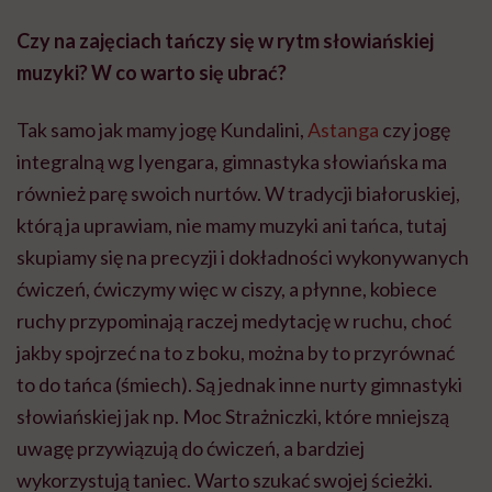
Czy na zajęciach tańczy się w rytm słowiańskiej
muzyki? W co warto się ubrać?
Tak samo jak mamy jogę Kundalini,
Astanga
czy jogę
integralną wg Iyengara, gimnastyka słowiańska ma
również parę swoich nurtów. W tradycji białoruskiej,
którą ja uprawiam, nie mamy muzyki ani tańca, tutaj
skupiamy się na precyzji i dokładności wykonywanych
ćwiczeń, ćwiczymy więc w ciszy, a płynne, kobiece
ruchy przypominają raczej medytację w ruchu, choć
jakby spojrzeć na to z boku, można by to przyrównać
to do tańca (śmiech). Są jednak inne nurty gimnastyki
słowiańskiej jak np. Moc Strażniczki, które mniejszą
uwagę przywiązują do ćwiczeń, a bardziej
wykorzystują taniec. Warto szukać swojej ścieżki.