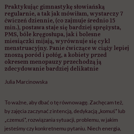
wyobraźni"
Praktykując gimnastykę słowiańską
regularnie, a tak jak mówiłam, wystarczy 7
ćwiczeń dziennie, (co zajmuje średnio 15
min.), postawa staje się bardziej sprężysta,
PMS, bóle kręgosłupa, jak i bolesne
miesiączki mijają, wyrównuje się cykl
menstruacyjny. Panie ćwiczące w ciąży lepiej
znoszą poród i połóg, a kobiety przed
okresem menopauzy przechodzą ją
zdecydowanie bardziej delikatnie
Julia Marcinowska
To ważne, aby dbać o tę równowagę. Zachęcam też,
by zajęcia zaczynać z intencją, dedykacją „komuś” lub
„czemuś”, rozwiązania sytuacji, problemu, w jakim
jesteśmy czy konkretnemu pytaniu. Niech energia,