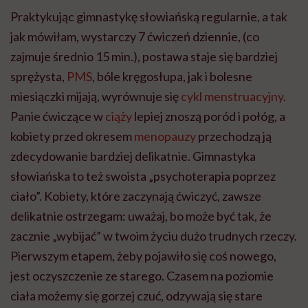
Praktykując gimnastykę słowiańską regularnie, a tak
jak mówiłam, wystarczy 7 ćwiczeń dziennie, (co
zajmuje średnio 15 min.), postawa staje się bardziej
sprężysta,
PMS
, bóle kręgosłupa, jak i bolesne
miesiączki mijają, wyrównuje się
cykl menstruacyjny
.
Panie ćwiczące w
ciąży
lepiej znoszą poród i połóg, a
kobiety przed okresem
menopauzy
przechodzą ją
zdecydowanie bardziej delikatnie. Gimnastyka
słowiańska to też swoista „psychoterapia poprzez
ciało”. Kobiety, które zaczynają ćwiczyć, zawsze
delikatnie ostrzegam: uważaj, bo może być tak, że
zacznie „wybijać” w twoim życiu dużo trudnych rzeczy.
Pierwszym etapem, żeby pojawiło się coś nowego,
jest oczyszczenie ze starego. Czasem na poziomie
ciała możemy się gorzej czuć, odzywają się stare