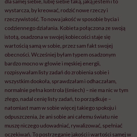
dla samej siebie, lubię siebie taką, jaką jestem i to
wystarcza, by kreować, rodzić nowe rzeczy i
rzeczywistość. To nowa jakość w sposobie bycia i
codziennego działania. Kobieta połączona ze swoją
istotą, osadzona w swojej kobiecości staje się
wartością samą w sobie, przez sam fakt swojej
obecności. Wcześniej byłam typem osadzonym
bardzo mocno w głowie i męskiej energii,
rozpisywałam listy zadań do zrobienia sobie i
wszystkim dookoła, sprawdzałam i odhaczałam,
normalnie pełna kontrola (śmiech) – nie ma nic w tym
złego, nadal cenię listy zadań, to porządkuje –
natomiast mam w sobie więcej takiego spokoju i
odpuszczenia, że ani sobie ani całemu światu nie
muszę niczego udowadniać, rywalizować, spełniać
oczekiwań. To postrzeganie jakości i wartości samej w