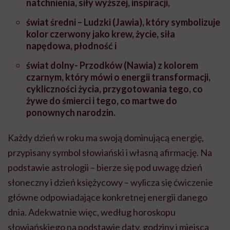
natchnienia, siły wyższej, inspiracji,
świat średni – Ludzki (Jawia), który symbolizuje
kolor czerwony jako krew, życie, siła
napędowa, płodność i
świat dolny- Przodków (Nawia) z kolorem
czarnym, który mówi o energii transformacji,
cykliczności życia, przygotowania tego, co
żywe do śmierci i tego, co martwe do
ponownych narodzin.
Każdy dzień w roku ma swoją dominującą energię,
przypisany symbol słowiański i własną afirmację. Na
podstawie astrologii – bierze się pod uwagę dzień
słoneczny i dzień księżycowy – wylicza się ćwiczenie
główne odpowiadające konkretnej energii danego
dnia. Adekwatnie więc, według horoskopu
słowiańskiego na podstawie daty, godziny i miejsca