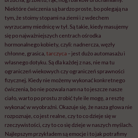
Niektóre ćwiczenia są bardzo proste, bo polegają na
tym, że stoimy stopami na ziemi i z wdechem
wyrzucamy miednicę w tył. Są takie, kiedy masujemy
się po najważniejszych centrach ośrodka
hormonalnego kobiety, czyli: nadnercza, węzły
chłonne, grasica,
tarczyca
– jest dużo automasażu i
własnego dotyku. Są dla każdej z nas, nie ma tu
ograniczeń wiekowych czy ograniczeń sprawności
fizycznej. Kiedy nie możemy wykonać konkretnego
ćwiczenia, bo nie pozwala nam na to jeszcze nasze
ciało, warto po prostu zrobić tyle ile mogę, a resztę
wykonać w wyobraźni. Okazuje się, że nasza głowa nie
rozpoznaje, co jest realne, czy to co dzieje się w
rzeczywistości, czy to co się dzieje w naszych myślach.
Najlepszym przykładem są emocje i to jak potrafimy