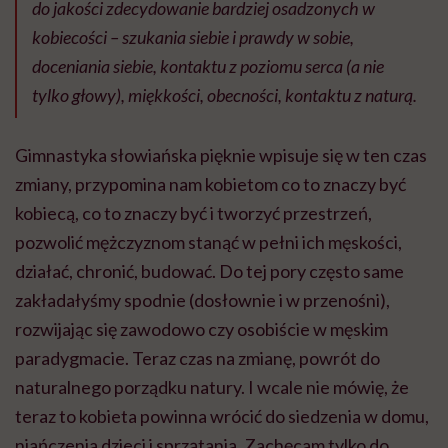
do jakości zdecydowanie bardziej osadzonych w
kobiecości – szukania siebie i prawdy w sobie,
doceniania siebie, kontaktu z poziomu serca (a nie
tylko głowy), miękkości, obecności, kontaktu z naturą.
Gimnastyka słowiańska pięknie wpisuje się w ten czas
zmiany, przypomina nam kobietom co to znaczy być
kobiecą, co to znaczy być i tworzyć przestrzeń,
pozwolić mężczyznom stanąć w pełni ich męskości,
działać, chronić, budować. Do tej pory często same
zakładałyśmy spodnie (dosłownie i w przenośni),
rozwijając się zawodowo czy osobiście w męskim
paradygmacie. Teraz czas na zmianę, powrót do
naturalnego porządku natury. I wcale nie mówię, że
teraz to kobieta powinna wrócić do siedzenia w domu,
niańczenia dzieci i sprzątania. Zachęcam tylko do