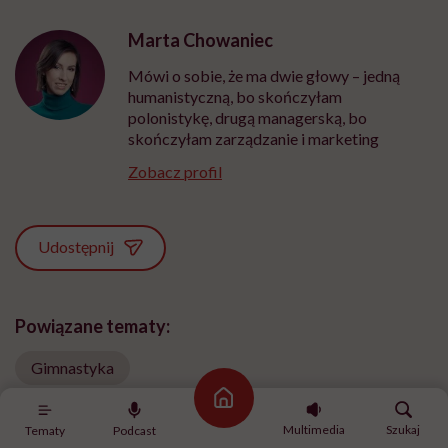
Marta Chowaniec
Mówi o sobie, że ma dwie głowy – jedną
humanistyczną, bo skończyłam
polonistykę, drugą managerską, bo
skończyłam zarządzanie i marketing
Zobacz profil
Udostępnij
Powiązane tematy:
Gimnastyka
Strona główna
Zespół napięcia przedmiesiączkowego (PMS)
Multimedia
Szukaj
Tematy
Podcast