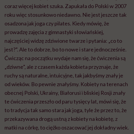
coraz więcej kobiet szuka. Zapukała do Polski w 2007
roku więc stosunkowo niedawno. Nie jest jeszcze tak
osadzona jak joga czy pilates. Kiedy mówię, że
prowadzę zajęcia z gimnastyki słowiańskiej,
najczęściej widzę zdziwione twarze i pytania: „co to
jest?”. Ale to dobrze, bo to nowe i stare jednocześnie.
Ćwicząc na początku wydaje nam się, że ćwiczenia są
„dziwne”, ale z czasem każda kobieta przyznaje, że
ruchy są naturalne, intuicyjne, tak jakbyśmy znały je
od wieków. Bo pewnie znałyśmy. Kobiety na terenach
obecnej Polski, Ukrainy, Białorusi i bliskiej Rosji znały
te ćwiczenia przeszło od paru tysięcy lat, mówi się, że
to tradycja tak samo stara jak joga, tyle że przez to, że
przekazywana drogą ustną z kobiety na kobietę, z
matki na córkę, to ciężko oszacować jej dokładny wiek.