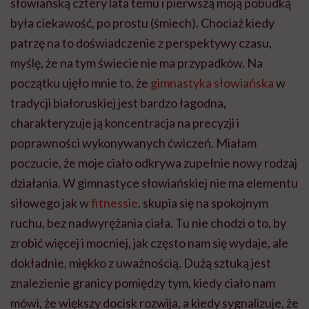
słowiańską cztery lata temu i pierwszą moją pobudką
była ciekawość, po prostu (śmiech). Chociaż kiedy
patrzę na to doświadczenie z perspektywy czasu,
myślę, że na tym świecie nie ma przypadków. Na
początku ujęło mnie to, że
gimnastyka słowiańska
w
tradycji białoruskiej jest bardzo łagodna,
charakteryzuje ją koncentracja na precyzji i
poprawności wykonywanych ćwiczeń. Miałam
poczucie, że moje ciało odkrywa zupełnie nowy rodzaj
działania. W gimnastyce słowiańskiej nie ma elementu
siłowego jak w
fitnessie
, skupia się na spokojnym
ruchu, bez nadwyrężania ciała. Tu nie chodzi o to, by
zrobić więcej i mocniej, jak często nam się wydaje, ale
dokładnie, miękko z uważnością. Dużą sztuką jest
znalezienie granicy pomiędzy tym, kiedy ciało nam
mówi, że większy docisk rozwija, a kiedy sygnalizuje, że