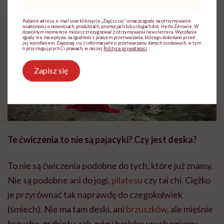
mail
*
Podanie adresu e-mail oraz kliknięcie „Zapisz się” oznacza zgodę na otrzymywanie
wiadomości o nowościach, produktach, promocjach lub usługach dot. Hello Zdrowie. W
dowolnym momencie możesz zrezygnować z otrzymywania newslettera. Wycofanie
zgody nie ma wpływu na zgodność z prawem przetwarzania, którego dokonano przed
jej wycofaniem. Zapoznaj się z informacjami o przetwarzaniu danych osobowych, w tym
o przysługujących Ci prawach, w naszej
Polityce prywatności
.
Zapisz się
Te ćwiczenia to nie są pajacyki? Czy jest deska?
To nie są ćwiczenia podobne do tych, które już znamy.
Nie są podobne ani do jogi,
pilatesu
czy tai chi. Ciężko
je przyrównać tak naprawdę do czegokolwiek
(śmiech). Nie ma tam deski, ani
brzuszków
, ale mięśnie
brzucha, grzbietu, rąk, nóg i barków uruchamiamy.