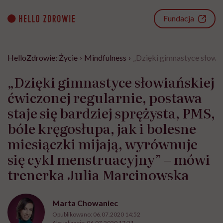
Go
to
Fundacja
content
HelloZdrowie: Życie
›
Mindfulness
›
„Dzięki gimnastyce słowiań
„Dzięki gimnastyce słowiańskiej
ćwiczonej regularnie, postawa
staje się bardziej sprężysta, PMS,
bóle kręgosłupa, jak i bolesne
miesiączki mijają, wyrównuje
się cykl menstruacyjny” – mówi
trenerka Julia Marcinowska
Marta Chowaniec
Opublikowano:
06.07.2020 14:52
Aktualizacja:
06.07.2020 17:21