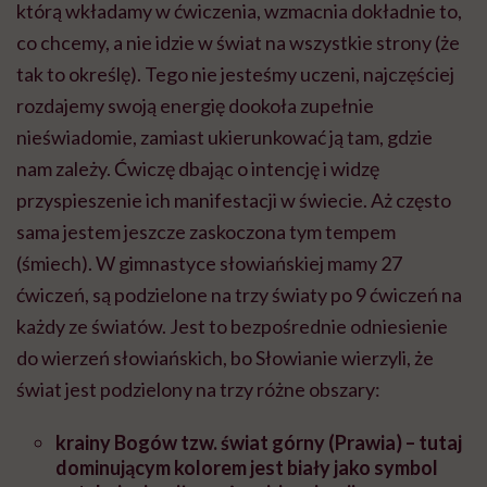
którą wkładamy w ćwiczenia, wzmacnia dokładnie to,
co chcemy, a nie idzie w świat na wszystkie strony (że
tak to określę). Tego nie jesteśmy uczeni, najczęściej
rozdajemy swoją energię dookoła zupełnie
nieświadomie, zamiast ukierunkować ją tam, gdzie
nam zależy. Ćwiczę dbając o intencję i widzę
przyspieszenie ich manifestacji w świecie. Aż często
sama jestem jeszcze zaskoczona tym tempem
(śmiech). W gimnastyce słowiańskiej mamy 27
ćwiczeń, są podzielone na trzy światy po 9 ćwiczeń na
każdy ze światów. Jest to bezpośrednie odniesienie
do wierzeń słowiańskich, bo Słowianie wierzyli, że
świat jest podzielony na trzy różne obszary:
krainy Bogów tzw. świat górny (Prawia) – tutaj
dominującym kolorem jest biały jako symbol