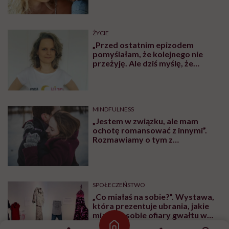
ŻYCIE
„Przed ostatnim epizodem
pomyślałam, że kolejnego nie
przeżyję. Ale dziś myślę, że
przeżyję, tylko wcześniej pójdę
po pomoc”. Alicja o wychodzeniu z
depresji
MINDFULNESS
„Jestem w związku, ale mam
ochotę romansować z innymi”.
Rozmawiamy o tym z
psychologiem
SPOŁECZEŃSTWO
„Co miałaś na sobie?”. Wystawa,
która prezentuje ubrania, jakie
miały na sobie ofiary gwałtu w
momencie napaści
Strona główna