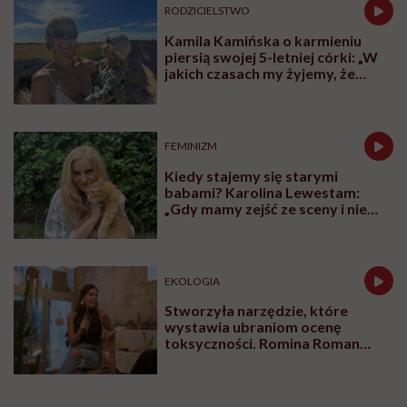
RODZICIELSTWO
Kamila Kamińska o karmieniu
piersią swojej 5-letniej córki: „W
jakich czasach my żyjemy, że
naturalne sprawy musimy
normalizować?”
FEMINIZM
Kiedy stajemy się starymi
babami? Karolina Lewestam:
„Gdy mamy zejść ze sceny i nie
psuć widoku”
EKOLOGIA
Stworzyła narzędzie, które
wystawia ubraniom ocenę
toksyczności. Romina Roman
tłumaczy, co plastik robi z naszą
skórą