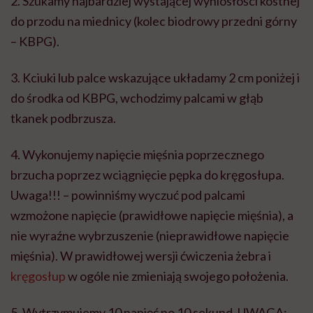
2. Szukamy najbardziej wystającej wyniosłości kostnej
do przodu na miednicy (kolec biodrowy przedni górny
– KBPG).
3. Kciuki lub palce wskazujące układamy 2 cm poniżej i
do środka od KBPG, wchodzimy palcami w głąb
tkanek podbrzusza.
4. Wykonujemy napięcie mięśnia poprzecznego
brzucha poprzez wciągnięcie pępka do kręgosłupa.
Uwaga!!! – powinniśmy wyczuć pod palcami
wzmożone napięcie (prawidłowe napięcie mięśnia), a
nie wyraźne wybrzuszenie (nieprawidłowe napięcie
mięśnia). W prawidłowej wersji ćwiczenia żebra i
kręgosłup
w ogóle nie zmieniają swojego położenia.
5. Wytrzymujemy 10 napięć po 10 sekund. UWAGA: