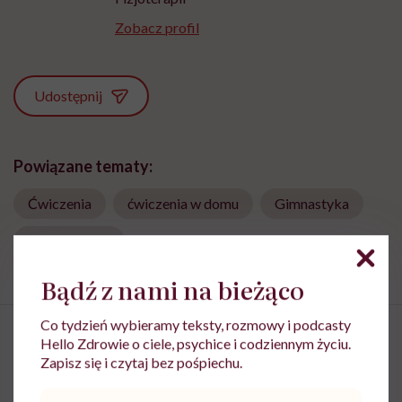
Zobacz profil
Udostępnij
Powiązane tematy:
Ćwiczenia
ćwiczenia w domu
Gimnastyka
style zdrowia
Bądź z nami na bieżąco
Co tydzień wybieramy teksty, rozmowy i podcasty
Hello Zdrowie o ciele, psychice i codziennym życiu.
Zapisz się i czytaj bez pośpiechu.
Mięśnie zaczynamy tracić już po
Adres