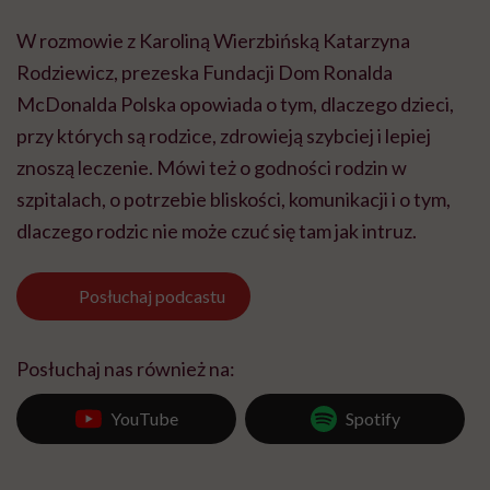
W rozmowie z Karoliną Wierzbińską Katarzyna
Rodziewicz, prezeska Fundacji Dom Ronalda
McDonalda Polska opowiada o tym, dlaczego dzieci,
przy których są rodzice, zdrowieją szybciej i lepiej
znoszą leczenie. Mówi też o godności rodzin w
szpitalach, o potrzebie bliskości, komunikacji i o tym,
dlaczego rodzic nie może czuć się tam jak intruz.
Posłuchaj
podcastu
Posłuchaj nas również na:
YouTube
Spotify