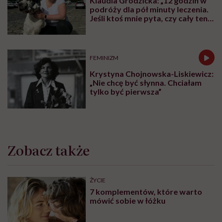
Klaudia Grodzicka: „12 godzin w
podróży dla pół minuty leczenia.
Jeśli ktoś mnie pyta, czy cały ten
trud ma sens, bez wahania
odpowiadam: 'tak’”
FEMINIZM
Krystyna Chojnowska-Liskiewicz:
„Nie chcę być słynna. Chciałam
tylko być pierwsza”
Zobacz także
ŻYCIE
7 komplementów, które warto
mówić sobie w łóżku