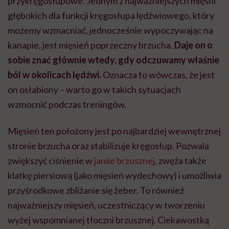
przykręgosłupowe. Jednym z najważniejszych mięśni
głębokich dla funkcji kręgosłupa lędźwiowego, który
możemy wzmacniać, jednocześnie wypoczywając na
kanapie, jest mięsień poprzeczny brzucha.
Daje on o
sobie znać głównie wtedy, gdy odczuwamy właśnie
ból w okolicach lędźwi.
Oznacza to wówczas, że jest
on osłabiony – warto go w takich sytuacjach
wzmocnić podczas treningów.
Mięsień ten położony jest po najbardziej wewnętrznej
stronie brzucha oraz stabilizuje kręgosłup. Pozwala
zwiększyć ciśnienie w
jamie brzusznej
, zwęża także
klatkę piersiową (jako mięsień wydechowy) i umożliwia
przyśrodkowe zbliżanie się żeber. To również
najważniejszy mięsień, uczestniczący w tworzeniu
wyżej wspomnianej tłoczni brzusznej. Ciekawostką