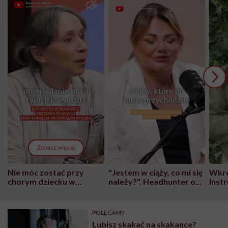
Zobacz więcej
Nie móc zostać przy
"Jestem w ciąży, co mi się
Wkró
chorym dziecku w
należy?". Headhunter o
Inst
szpitalu to tortura.
zmianie pokoleniowej u
atak
"Przeszkadzać w tym
kobiet w ciąży na rynku
wars
może chyba tylko
pracy
eksp
POLECAMY
głupota i brak
Lubisz skakać na skakance?
wyobraźni"