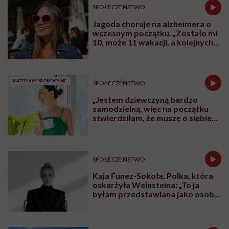
SPOŁECZEŃSTWO
Jagoda choruje na alzheimera o
wczesnym początku. „Zostało mi
10, może 11 wakacji, a kolejnych
nie będę już świadoma”
MATERIAŁY PROMOCYJNE
SPOŁECZEŃSTWO
„Jestem dziewczyną bardzo
samodzielną, więc na początku
stwierdziłam, że muszę o siebie
zadbać”. Emilia Pobiedzińska o
słodko-gorzkim doświadczeniu
menopauzy
SPOŁECZEŃSTWO
Kaja Funez-Sokoła, Polka, która
oskarżyła Weinsteina: „To ja
byłam przedstawiana jako osoba,
która musi się bronić”