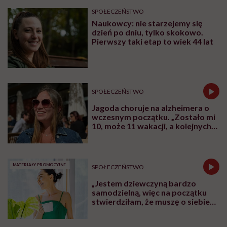
SPOŁECZEŃSTWO
Naukowcy: nie starzejemy się
dzień po dniu, tylko skokowo.
Pierwszy taki etap to wiek 44 lat
SPOŁECZEŃSTWO
Jagoda choruje na alzheimera o
wczesnym początku. „Zostało mi
10, może 11 wakacji, a kolejnych
nie będę już świadoma”
MATERIAŁY PROMOCYJNE
SPOŁECZEŃSTWO
„Jestem dziewczyną bardzo
samodzielną, więc na początku
stwierdziłam, że muszę o siebie
zadbać”. Emilia Pobiedzińska o
słodko-gorzkim doświadczeniu