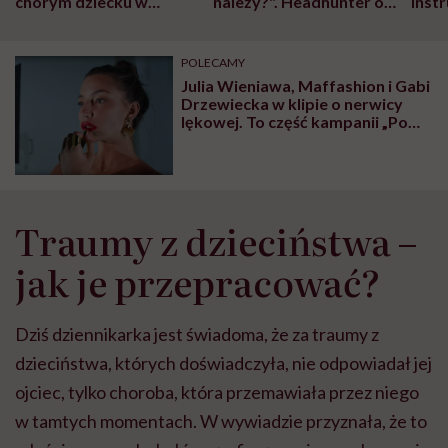
chorym dziecku w
należy?". Headhunter o
Inst
szpitalu to tortura.
zmianie pokoleniowej u
atak
"Przeszkadzać w tym
kobiet w ciąży na rynku
wars
może chyba tylko
pracy
eksp
POLECAMY
głupota i brak
Julia Wieniawa, Maffashion i Gabi
wyobraźni"
Drzewiecka w klipie o nerwicy
lękowej. To część kampanii „Po
drugiej stronie lustra”
Traumy z dzieciństwa –
jak je przepracować?
Dziś dziennikarka jest świadoma, że za traumy z
dzieciństwa, których doświadczyła, nie odpowiadał jej
ojciec, tylko choroba, która przemawiała przez niego
w tamtych momentach. W wywiadzie przyznała, że to