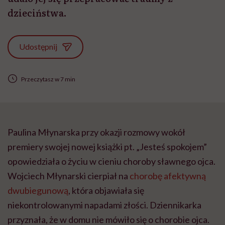
dzieciństwa.
Udostępnij
Przeczytasz w 7 min
Paulina Młynarska przy okazji rozmowy wokół
premiery swojej nowej książki pt. „Jesteś spokojem”
opowiedziała o życiu w cieniu choroby sławnego ojca.
Wojciech Młynarski cierpiał na
chorobę afektywną
dwubiegunową
, która objawiała się
niekontrolowanymi napadami złości. Dziennikarka
przyznała, że w domu nie mówiło się o chorobie ojca.