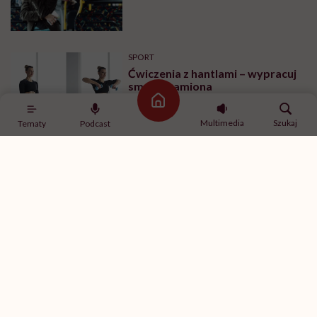
robić?
SPORT
Ćwiczenia z hantlami – wypracuj
smukłe ramiona
Strona główna
Multimedia
Szukaj
Tematy
Podcast
MINDFULNESS
„Jestem w związku, ale mam
ochotę romansować z innymi”.
Rozmawiamy o tym z
psychologiem
SPORT
Ćwiczenia na brzuch na drążku –
ćwiczenia na boki brzucha