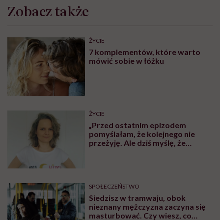
Zobacz także
ŻYCIE
7 komplementów, które warto
mówić sobie w łóżku
ŻYCIE
„Przed ostatnim epizodem
pomyślałam, że kolejnego nie
przeżyję. Ale dziś myślę, że
przeżyję, tylko wcześniej pójdę
po pomoc”. Alicja o wychodzeniu z
depresji
SPOŁECZEŃSTWO
Siedzisz w tramwaju, obok
nieznany mężczyzna zaczyna się
masturbować. Czy wiesz, co