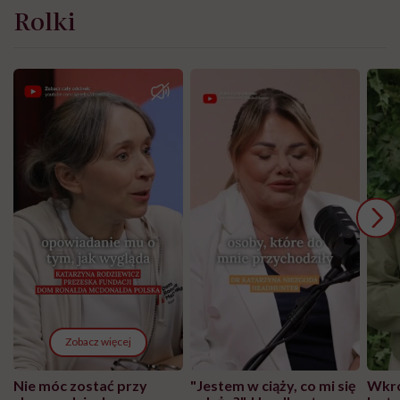
Rolki
Zobacz więcej
Nie móc zostać przy
"Jestem w ciąży, co mi się
Wkró