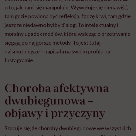
o to, jak nami się manipuluje. Wywołuje się nienawiść,
tam gdzie powinna być refleksja, żądzę krwi, tam gdzie
jeszcze niedawno byłby dialog. To intelektualny i
moralny upadek mediów, które walcząc o przetrwanie
sięgają po najgorsze metody. To jest tutaj
najsmutniejsze – napisała na swoim profilu na
Instagramie.
Choroba afektywna
dwubiegunowa –
objawy i przyczyny
Szacuje się, że choroby dwubiegunowe we wszystkich