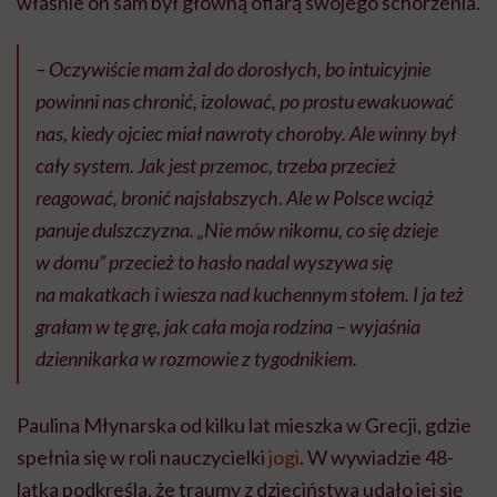
właśnie on sam był główną ofiarą swojego schorzenia.
– Oczywiście mam żal do dorosłych, bo intuicyjnie
powinni nas chronić, izolować, po prostu ewakuować
nas, kiedy ojciec miał nawroty choroby. Ale winny był
cały system. Jak jest przemoc, trzeba przecież
reagować, bronić najsłabszych. Ale w Polsce wciąż
panuje dulszczyzna. „Nie mów nikomu, co się dzieje
w domu” przecież to hasło nadal wyszywa się
na makatkach i wiesza nad kuchennym stołem. I ja też
grałam w tę grę, jak cała moja rodzina – wyjaśnia
dziennikarka w rozmowie z tygodnikiem.
Paulina Młynarska od kilku lat mieszka w Grecji, gdzie
spełnia się w roli nauczycielki
jogi
. W wywiadzie 48-
latka podkreśla, że traumy z dzieciństwa udało jej się