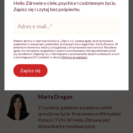
Hello Zdrowie o ciele, psychice i codziennym życiu.
Zapisz się i czytaj bez pośpiechu.
Na rozwój objawów
choroby afektywnej
Adres
dwubiegunowej
ma wpływ kilka czynników, z czego
e-
najczęstszymi są dziedziczne, społeczne oraz
mail
*
psychologiczne. Leczenie zaburzeń afektywnych jest
Podanie adresu e-mail oraz kliknięcie „Zapisz się” oznacza zgodę na otrzymywanie
wiadomości o nowościach, produktach, promocjach lub usługach dot. Hello Zdrowie. W
procesem długotrwałym i aby było skuteczne, musi
dowolnym momencie możesz zrezygnować z otrzymywania newslettera. Wycofanie
zgody nie ma wpływu na zgodność z prawem przetwarzania, którego dokonano przed
jej wycofaniem. Zapoznaj się z informacjami o przetwarzaniu danych osobowych, w tym
łączyć zarówno farmakologię, jak i psychoterapię.
o przysługujących Ci prawach, w naszej
Polityce prywatności
.
Zapisz się
Marta Dragan
Z czytania, gadania i pisania uczyniła
sposób na życie. Pracowała w Wirtualnej
Polsce i TVN. W Hello Zdrowie jest
dziennikarką i wydawczynią