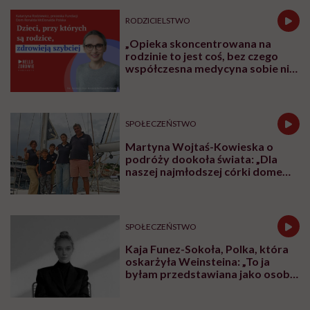
menopauzy
RODZICIELSTWO
„Opieka skoncentrowana na
rodzinie to jest coś, bez czego
współczesna medycyna sobie nie
poradzi”
SPOŁECZEŃSTWO
Martyna Wojtaś-Kowieska o
podróży dookoła świata: „Dla
naszej najmłodszej córki domem
jest jacht. Miała dwa latka, kiedy
wypływaliśmy w rejs”
SPOŁECZEŃSTWO
Kaja Funez-Sokoła, Polka, która
oskarżyła Weinsteina: „To ja
byłam przedstawiana jako osoba,
która musi się bronić”