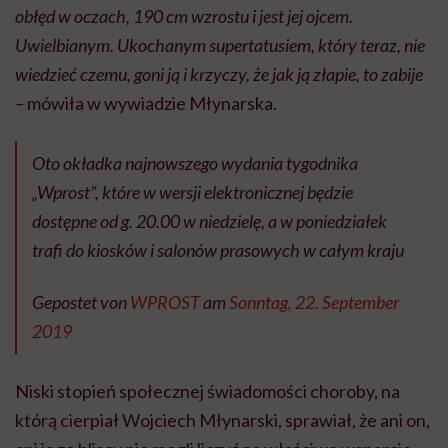
obłęd w oczach, 190 cm wzrostu i jest jej ojcem.
Uwielbianym. Ukochanym supertatusiem, który teraz, nie
wiedzieć czemu, goni ją i krzyczy, że jak ją złapie, to zabije
–
mówiła w wywiadzie Młynarska.
Oto okładka najnowszego wydania tygodnika
„Wprost”, które w wersji elektronicznej będzie
dostępne od g. 20.00 w niedzielę, a w poniedziałek
trafi do kiosków i salonów prasowych w całym kraju
Gepostet von
WPROST
am
Sonntag, 22. September
2019
Niski stopień społecznej świadomości choroby, na
którą cierpiał Wojciech Młynarski, sprawiał, że ani on,