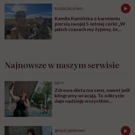
RODZICIELSTWO
Kamila Kamińska o karmieniu
piersią swojej 5-letniej córki: „W
jakich czasach my żyjemy, że
naturalne sprawy musimy
normalizować?”
Najnowsze w naszym serwisie
DIETY
Zdrowa dieta ma sens, nawet jeśli
kilogramy wracają. To odkrycie
daje nadzieję wszystkim
walczącym z efektem jo-jo
SPOŁECZEŃSTWO