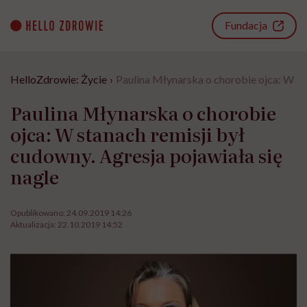
Go
to
Fundacja
content
HelloZdrowie: Życie
›
Paulina Młynarska o chorobie ojca: W sta
Paulina Młynarska o chorobie
ojca: W stanach remisji był
cudowny. Agresja pojawiała się
nagle
Opublikowano:
24.09.2019 14:26
Aktualizacja:
22.10.2019 14:52