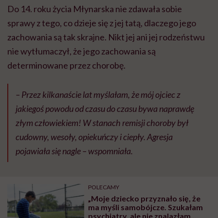
Do 14. roku życia Młynarska nie zdawała sobie
sprawy z tego, co dzieje się z jej tatą, dlaczego jego
zachowania są tak skrajne. Nikt jej ani jej rodzeństwu
nie wytłumaczył, że jego zachowania są
determinowane przez chorobę.
– Przez kilkanaście lat myślałam, że mój ojciec z
jakiegoś powodu od czasu do czasu bywa naprawdę
złym człowiekiem! W stanach remisji choroby był
cudowny, wesoły, opiekuńczy i ciepły. Agresja
pojawiała się nagle – wspomniała.
POLECAMY
„Moje dziecko przyznało się, że
ma myśli samobójcze. Szukałam
psychiatry, ale nie znalazłam,