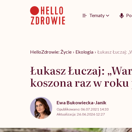
Go
to
content
Tematy
Po
HelloZdrowie: Życie
›
Ekologia
›
Łukasz Łuczaj: „W
Łukasz Łuczaj: „Wark
koszona raz w roku 
Ewa Bukowiecka-Janik
Opublikowano:
06.07.2021 14:33
Aktualizacja:
26.06.2026 12:27