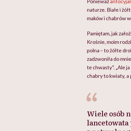
Ponieważ
antocyja
naturze. Białe i żół
maków i chabrów w
Pamiętam, jak założ
Krośnie, moim rodz
polna – to żółte d
zadzwoniła do mnie 
te chwasty”. „Ale j
chabry to kwiaty, a
Wiele osób n
lancetowata 