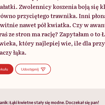
ałatki. Zwolennicy koszenia boją się k
ówno przyciętego trawnika. Inni płoną 
witnie nawet pół kwiatka. Czy w awan
raś ze stron ma rację? Zapytałam o to 
wieka, który najlepiej wie, ile dla prz
aczy łąka.
Udostępnij
ykułu
ik: Łąki kwietne stały się modne. Doczekał się pan!