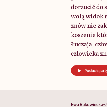
dorzucić do s
wolą widok r
znów nie zak
koszenie któ
Łuczaja, czło
człowieka zn
Posłuchaj
art
Ewa Bukowiecka-Jan