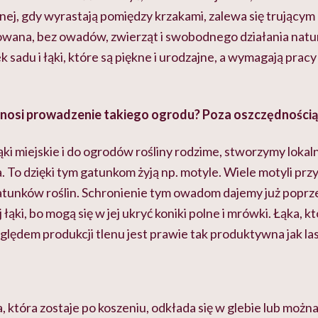
nej, gdy wyrastają pomiędzy krzakami, zalewa się trującym
wana, bez owadów, zwierząt i swobodnego działania natury
sadu i łąki, które są piękne i urodzajne, a wymagają pracy
ynosi prowadzenie takiego ogrodu? Poza oszczędnością c
łąki miejskie i do ogrodów rośliny rodzime, stworzymy lokal
. To dzięki tym gatunkom żyją np. motyle. Wiele motyli prz
gatunków roślin. Schronienie tym owadom dajemy już poprz
ki, bo mogą się w jej ukryć koniki polne i mrówki. Łąka, któ
lędem produkcji tlenu jest prawie tak produktywna jak las
która zostaje po koszeniu, odkłada się w glebie lub można