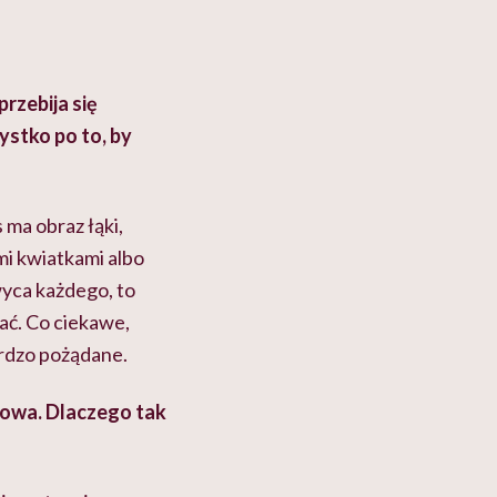
rzebija się
ystko po to, by
 ma obraz łąki,
ymi kwiatkami albo
yca każdego, to
ać. Co ciekawe,
ardzo pożądane.
etowa. Dlaczego tak