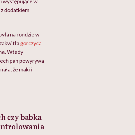
ki występujące w
s z dodatkiem
była na rondzie w
 zakwitła
gorczyca
kne. Wtedy
„Niech pan powyrywa
ała, że maki i
ch czy babka
kontrolowania