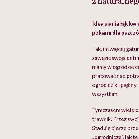
z naturalneg
Idea siania łąk kw
pokarm dla pszczó
Tak, im więcej gatu
zawęzić swoją defini
mamy w ogrodzie co
pracować nad potr
ogród dziki, piękny
wszystkim.
Tymczasem wiele os
trawnik. Przez swoj
Stąd się bierze pr
„ogrodnicze”, jak t