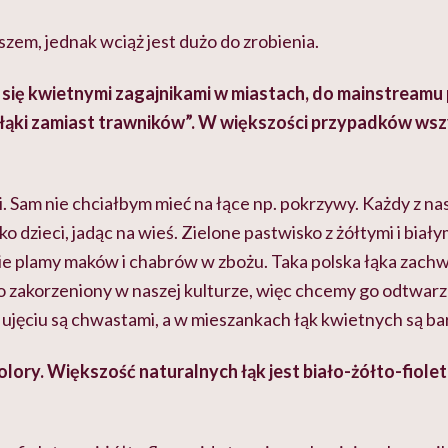
szem, jednak wciąż jest dużo do zrobienia.
się kwietnymi zagajnikami w miastach, do mainstreamu p
 łąki zamiast trawników”. W większości przypadków wsz
. Sam nie chciałbym mieć na łące np. pokrzywy. Każdy z nas
ko dzieci, jadąc na wieś. Zielone pastwisko z żółtymi i biał
e plamy maków i chabrów w zbożu. Taka polska łąka zachw
 zakorzeniony w naszej kulturze, więc chcemy go odtwarz
 ujęciu są chwastami, a w mieszankach łąk kwietnych są b
olory. Większość naturalnych łąk jest biało-żółto-fiol