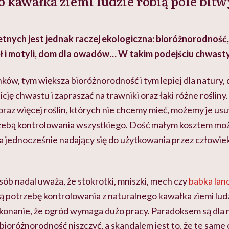
o kawałka ziemi ludzie robią pole bitw
ietnych jest jednak raczej ekologiczna: bioróżnorodność
ł i motyli, dom dla owadów…
W takim podejściu chwasty n
nków, tym większa bioróżnorodność i tym lepiej dla natury,
cję chwastu i zapraszać na trawniki oraz łąki różne rośliny.
raz więcej roślin, których nie chcemy mieć, możemy je us
zebą kontrolowania wszystkiego. Dość małym kosztem mo
, a jednocześnie nadający się do użytkowania przez człowie
ób nadal uważa, że stokrotki, mniszki, mech czy
babka lan
ą potrzebę kontrolowania z naturalnego kawałka ziemi ludz
zekonanie, że ogród wymaga dużo pracy. Paradoksem są dla
ę bioróżnorodność niszczyć, a skandalem jest to, że te same