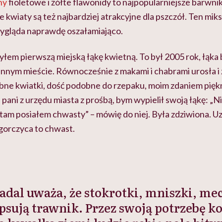
ny
fioletowe i żółte flawonidy to najpopularniejsze barwni
te kwiaty są też najbardziej atrakcyjne dla pszczół. Ten mik
ygląda naprawdę oszałamiająco.
yłem pierwszą miejską łąkę kwietną. To był 2005 rok, łąka 
innym mieście. Równocześnie z makami i chabrami urosła i
robne kwiatki, dość podobne do rzepaku, moim zdaniem pię
pani z urzędu miasta z prośbą, bym wypielił swoją łąkę: 
a tam posiałem chwasty” – mówię do niej. Była zdziwiona. Uzn
 gorczyca to chwast.
adal uważa, że stokrotki, mniszki, me
psują trawnik. Przez swoją potrzebę 