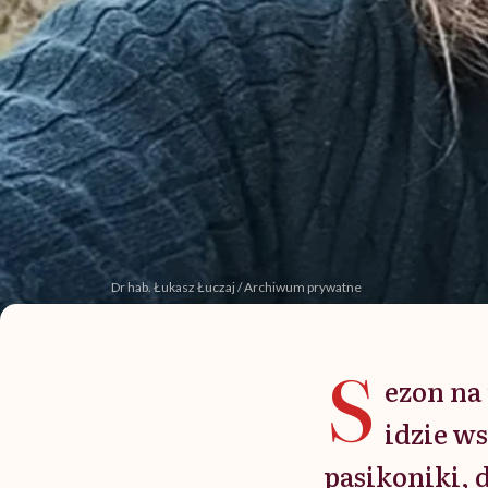
Dr hab. Łukasz Łuczaj / Archiwum prywatne
S
ezon na
idzie w
pasikoniki, d