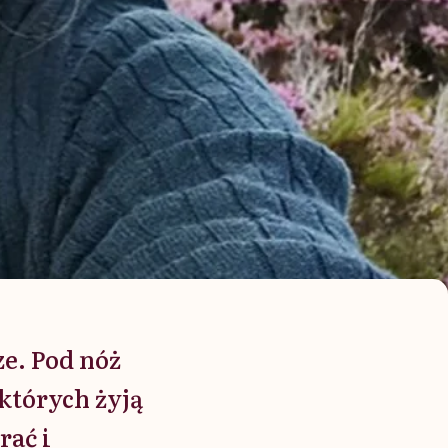
ze. Pod nóż
których żyją
rać i