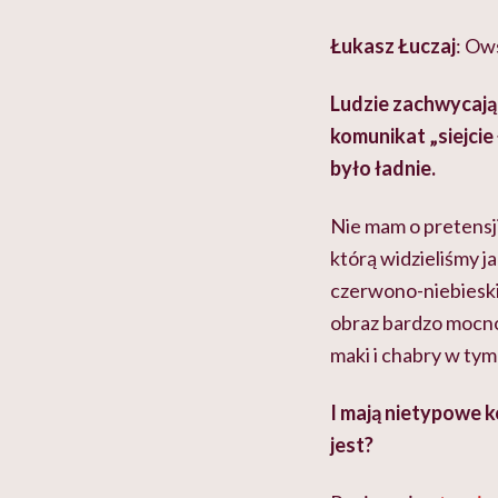
Łukasz Łuczaj
: Ow
Ludzie zachwycają 
komunikat „siejcie
było ładnie.
Nie mam o pretensji
którą widzieliśmy ja
czerwono-niebieski
obraz bardzo mocno
maki i chabry w tym
I mają nietypowe k
jest?