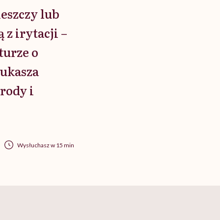
leszczy lub
z irytacji –
turze o
Łukasza
yrody i
Wysłuchasz w 15 min