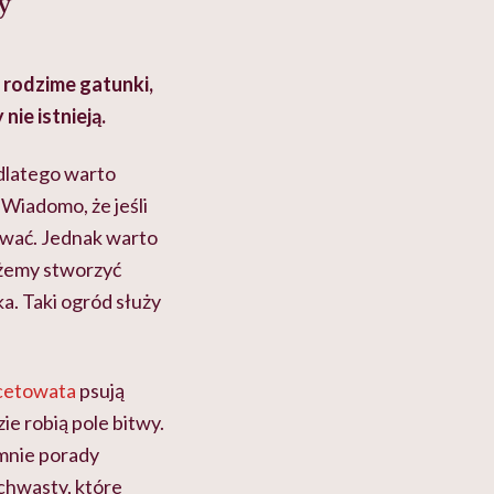
y
, rodzime gatunki,
ie istnieją.
 dlatego warto
 Wiadomo, że jeśli
uwać. Jednak warto
żemy stworzyć
ka. Taki ogród służy
cetowata
psują
ie robią pole bitwy.
 mnie porady
 chwasty, które