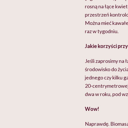
rosną na łące kwiet
przestrzeń kontrolo
Można mieć kawałek 
raz w tygodniu.
Jakie korzyści prz
Jeśli zaprosimy na 
środowisko do życia
jednego czy kilku 
20-centrymetrowej łą
dwa w roku, pod wzg
Wow!
Naprawdę. Biomasa, 