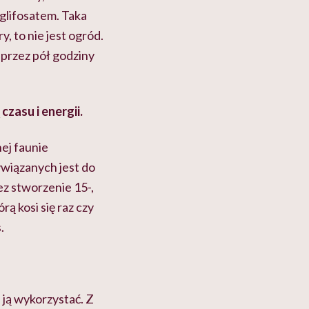
 glifosatem. Taka
, to nie jest ogród.
 przez pół godziny
zasu i energii.
nej faunie
ywiązanych jest do
ez stworzenie 15-,
rą kosi się raz czy
.
 ją wykorzystać. Z