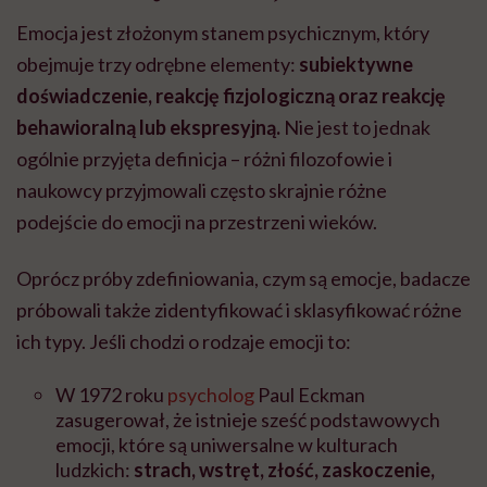
Emocja jest złożonym stanem psychicznym, który
obejmuje trzy odrębne elementy:
subiektywne
doświadczenie, reakcję fizjologiczną oraz reakcję
behawioralną lub ekspresyjną.
Nie jest to jednak
ogólnie przyjęta definicja – różni filozofowie i
naukowcy przyjmowali często skrajnie różne
podejście do emocji na przestrzeni wieków.
Oprócz próby zdefiniowania, czym są emocje, badacze
próbowali także zidentyfikować i sklasyfikować różne
ich typy. Jeśli chodzi o rodzaje emocji to:
W 1972 roku
psycholog
Paul Eckman
zasugerował, że istnieje sześć podstawowych
emocji, które są uniwersalne w kulturach
ludzkich:
strach, wstręt, złość, zaskoczenie,