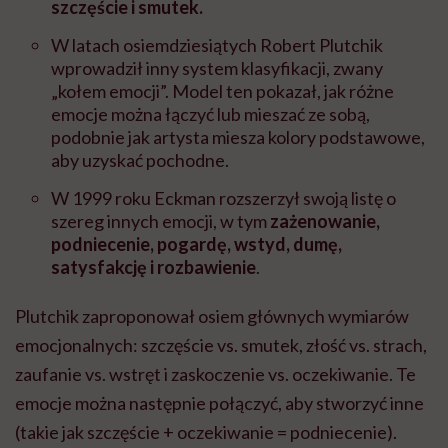
szczęście i smutek.
W latach osiemdziesiątych Robert Plutchik
wprowadził inny system klasyfikacji, zwany
„kołem emocji”. Model ten pokazał, jak różne
emocje można łączyć lub mieszać ze sobą,
podobnie jak artysta miesza kolory podstawowe,
aby uzyskać pochodne.
W 1999 roku Eckman rozszerzył swoją listę o
szereg innych emocji, w tym
zażenowanie,
podniecenie, pogardę, wstyd, dumę,
satysfakcję i rozbawienie
.
Plutchik zaproponował osiem głównych wymiarów
emocjonalnych: szczęście vs. smutek, złość vs. strach,
zaufanie vs. wstręt i zaskoczenie vs. oczekiwanie. Te
emocje można następnie połączyć, aby stworzyć inne
(takie jak szczęście + oczekiwanie = podniecenie).