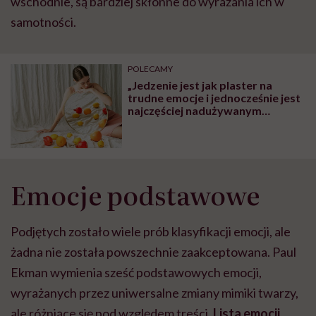
wschodnie, są bardziej skłonne do wyrażania ich w
samotności.
POLECAMY
„Jedzenie jest jak plaster na
trudne emocje i jednocześnie jest
najczęściej nadużywanym
środkiem uspokajającym”
Emocje podstawowe
Podjętych zostało wiele prób klasyfikacji emocji, ale
żadna nie została powszechnie zaakceptowana. Paul
Ekman wymienia sześć podstawowych emocji,
wyrażanych przez uniwersalne zmiany mimiki twarzy,
ale różniące się pod względem treści.
Lista emocji