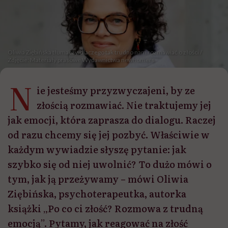
Oliwia Ziębińska tłumaczy, dlaczego tak trudno nam rozmawiać o złości /
Zdjęcie: Materiały prasowe Wydawnictwa newhomers
N
ie jesteśmy przyzwyczajeni, by ze
złością rozmawiać. Nie traktujemy jej
jak emocji, która zaprasza do dialogu. Raczej
od razu chcemy się jej pozbyć. Właściwie w
każdym wywiadzie słyszę pytanie: jak
szybko się od niej uwolnić? To dużo mówi o
tym, jak ją przeżywamy – mówi Oliwia
Ziębińska, psychoterapeutka, autorka
książki „Po co ci złość? Rozmowa z trudną
emocją”. Pytamy, jak reagować na złość