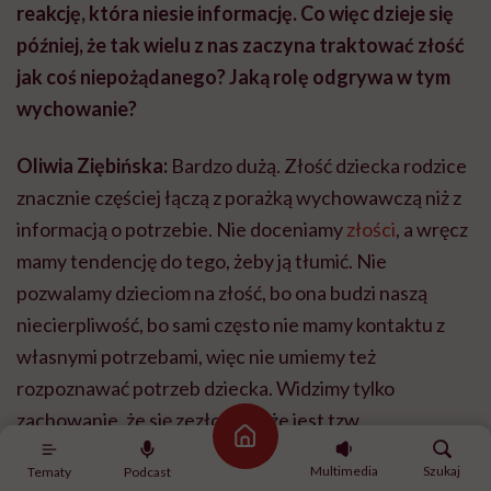
reakcję, która niesie informację. Co więc dzieje się
później, że tak wielu z nas zaczyna traktować złość
jak coś niepożądanego? Jaką rolę odgrywa w tym
wychowanie?
Oliwia Ziębińska:
Bardzo dużą. Złość dziecka rodzice
znacznie częściej łączą z porażką wychowawczą niż z
informacją o potrzebie. Nie doceniamy
złości
, a wręcz
mamy tendencję do tego, żeby ją tłumić. Nie
pozwalamy dzieciom na złość, bo ona budzi naszą
niecierpliwość, bo sami często nie mamy kontaktu z
własnymi potrzebami, więc nie umiemy też
rozpoznawać potrzeb dziecka. Widzimy tylko
zachowanie, że się zezłościło, że jest tzw.
Strona główna
niegrzeczne.
Multimedia
Szukaj
Tematy
Podcast