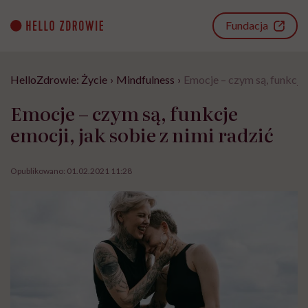
Go
to
Fundacja
content
HelloZdrowie: Życie
›
Mindfulness
›
Emocje – czym są, funkcje e
Emocje – czym są, funkcje
emocji, jak sobie z nimi radzić
Opublikowano:
01.02.2021 11:28