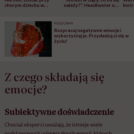
chorym dziecku w
należy?". Headhunter o
Inst
szpitalu to tortura.
zmianie pokoleniowej u
atak
"Przeszkadzać w tym
kobiet w ciąży na rynku
wars
może chyba tylko
pracy
eksp
POLECAMY
głupota i brak
Rozpracuj negatywne emocje i
wyobraźni"
wykorzystaj je. Przydadzą ci się w
życiu!
Z czego składają się
emocje?
Subiektywne doświadczenie
Chociaż eksperci uważają, że istnieje wiele
podstawowych uniwersalnych emocji, których