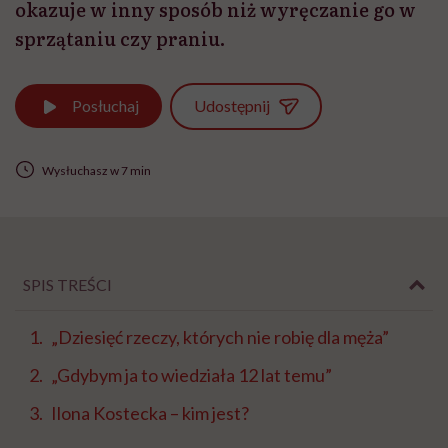
okazuje w inny sposób niż wyręczanie go w
sprzątaniu czy praniu.
Udostępnij
Posłuchaj
Wysłuchasz w 7 min
SPIS TREŚCI
„Dziesięć rzeczy, których nie robię dla męża”
„Gdybym ja to wiedziała 12 lat temu”
Ilona Kostecka – kim jest?