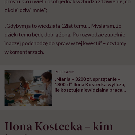
prostu. Co u wielu osób jednak wzbudza zdziwienie, co
z kolei dziwi mnie”;
„Gdybym ja to wiedziała 12lat temu… Myślałam, że
dzięki temu będę dobrą żoną. Po rozwodzie zupełnie
inaczej podchodzę do spraw w tej kwestii” – czytamy
w komentarzach.
POLECAMY
„Niania – 3200 zł, sprzątanie –
1800 zł”. Ilona Kostecka wylicza,
ile kosztuje niewidzialna praca
kobiet. Internautki: „Powinnaś
tego uczyć w szkole”
Ilona Kostecka – kim