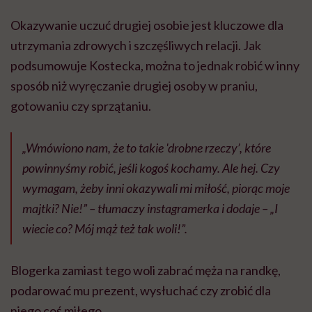
Okazywanie uczuć drugiej osobie jest kluczowe dla
utrzymania zdrowych i szczęśliwych relacji. Jak
podsumowuje Kostecka, można to jednak robić w inny
sposób niż wyręczanie drugiej osoby w praniu,
gotowaniu czy sprzątaniu.
„Wmówiono nam, że to takie 'drobne rzeczy’, które
powinnyśmy robić, jeśli kogoś kochamy. Ale hej. Czy
wymagam, żeby inni okazywali mi miłość, piorąc moje
majtki? Nie!” – tłumaczy instagramerka i dodaje – „I
wiecie co? Mój mąż też tak woli!”.
Blogerka zamiast tego woli zabrać męża na randkę,
podarować mu prezent, wysłuchać czy zrobić dla
niego coś miłego.