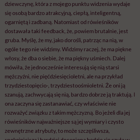
dziewczynę, która z mojego punktu widzenia wydaje
się osobą bardzo atrakcyjną, ciepłą, inteligentną,
ogarniętą i zadbaną. Natomiast od rówieśników
dostawała taki feedback, że, powiem brutalnie, jest
gruba. Myślę, że my, jako dorośli, patrząc na nią, w
ogóle tego nie widzimy. Widzimy raczej, że ma piękne
włosy, że dba o siebie, że ma piękny uśmiech. Dalej
mówiła, że jednocześnie interesują się nią starsi
mężczyźni, nie pięćdziesięcioletni, ale na przykład
trzydziestopięcio-, trzydziestoośmioletni. Że oni ją
szanują, zachwycają się nią, bardzo dobrze ją traktują. I
ona zaczyna się zastanawiać, czy właściwie nie
rozważyć związku z takim mężczyzną. Bo jeżeli dla jej
rówieśników najważniejsze są jej wymiary i czysto
zewnętrzne atrybuty, to może szczęśliwsza,
spokojniejsza i bardziej doceniona będzie się czuła w