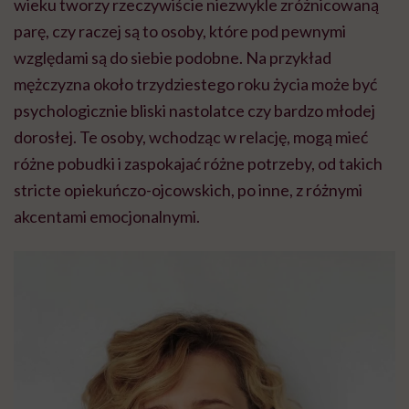
wieku tworzy rzeczywiście niezwykle zróżnicowaną
parę, czy raczej są to osoby, które pod pewnymi
względami są do siebie podobne. Na przykład
mężczyzna około trzydziestego roku życia może być
psychologicznie bliski nastolatce czy bardzo młodej
dorosłej. Te osoby, wchodząc w relację, mogą mieć
różne pobudki i zaspokajać różne potrzeby, od takich
stricte opiekuńczo-ojcowskich, po inne, z różnymi
akcentami emocjonalnymi.