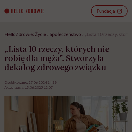
Go
to
Fundacja
content
HelloZdrowie: Życie
›
Społeczeństwo
›
„Lista 10 rzeczy, któr
„Lista 10 rzeczy, których nie
robię dla męża”. Stworzyła
dekalog zdrowego związku
Opublikowano:
27.06.2024 14:39
Aktualizacja:
13.06.2025 12:07