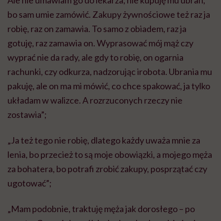
bo sam umie zamówić. Zakupy żywnościowe też raz ja
robię, raz on zamawia. To samo z obiadem, raz ja
gotuję, raz zamawia on. Wyprasować mój mąż czy
wyprać nie da rady, ale gdy to robię, on ogarnia
rachunki, czy odkurza, nadzorując irobota. Ubrania mu
pakuję, ale on ma mi mówić, co chce spakować, ja tylko
układam w walizce. A rozrzuconych rzeczy nie
zostawia”;
„Ja też tego nie robię, dlatego każdy uważa mnie za
lenia, bo przecież to są moje obowiązki, a mojego męża
za bohatera, bo potrafi zrobić zakupy, posprzątać czy
ugotować”;
„Mam podobnie, traktuję męża jak dorosłego – po