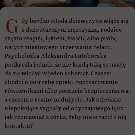
fot. Getty Images, KanaiPixel
G
dy bardzo młoda dziewczyna wiąże się
z dużo starszym mężczyzną, rodzice
często reagują lękiem, złością albo próbą
natychmiastowego przerwania relacji.
Psycholożka Aleksandra Lutoborska
podkreśla jednak, że nie każdą taką sytuację
da się włożyć w jeden schemat. Czasem
chodzi o potrzebę opieki, rozczarowanie
rówieśnikami albo poczucie bezpieczeństwa,
a czasem o realne nadużycie. Jak odróżnić
niepokojące sygnały od obyczajowego lęku i
jak rozmawiać z córką, żeby nie stracić z nią
kontaktu?