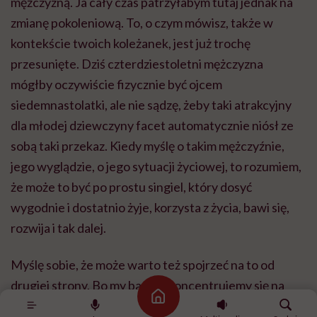
mężczyzną. Ja cały czas patrzyłabym tutaj jednak na
zmianę pokoleniową. To, o czym mówisz, także w
kontekście twoich koleżanek, jest już trochę
przesunięte. Dziś czterdziestoletni mężczyzna
mógłby oczywiście fizycznie być ojcem
siedemnastolatki, ale nie sądzę, żeby taki atrakcyjny
dla młodej dziewczyny facet automatycznie niósł ze
sobą taki przekaz. Kiedy myślę o takim mężczyźnie,
jego wyglądzie, o jego sytuacji życiowej, to rozumiem,
że może to być po prostu singiel, który dosyć
wygodnie i dostatnio żyje, korzysta z życia, bawi się,
rozwija i tak dalej.
Myślę sobie, że może warto też spojrzeć na to od
drugiej strony. Bo my bardzo koncentrujemy się na
Strona główna
tym, czego siedemnastolatka szuka w