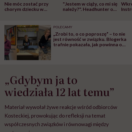
Nie móc zostać przy
"Jestem w ciąży, co mi się
Wkró
chorym dziecku w
należy?". Headhunter o
Inst
szpitalu to tortura.
zmianie pokoleniowej u
atak
"Przeszkadzać w tym
kobiet w ciąży na rynku
wars
może chyba tylko
pracy
eksp
POLECAMY
głupota i brak
„Zrobi to, o co poproszę” – to nie
wyobraźni"
jest równość w związku. Blogerka
trafnie pokazała, jak powinna ona
wyglądać
„Gdybym ja to
wiedziała 12 lat temu”
Materiał wywołał żywe reakcje wśród odbiorców
Kosteckiej, prowokując do refleksji na temat
współczesnych związków i równowagi między