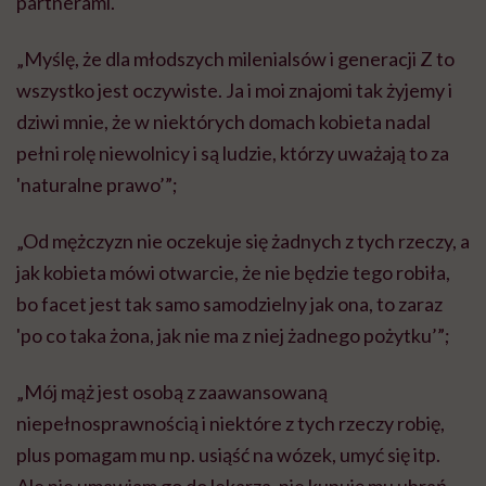
partnerami.
„Myślę, że dla młodszych milenialsów i generacji Z to
wszystko jest oczywiste. Ja i moi znajomi tak żyjemy i
dziwi mnie, że w niektórych domach kobieta nadal
pełni rolę niewolnicy i są ludzie, którzy uważają to za
'naturalne prawo’”;
„Od mężczyzn nie oczekuje się żadnych z tych rzeczy, a
jak kobieta mówi otwarcie, że nie będzie tego robiła,
bo facet jest tak samo samodzielny jak ona, to zaraz
'po co taka żona, jak nie ma z niej żadnego pożytku’”;
„Mój mąż jest osobą z zaawansowaną
niepełnosprawnością i niektóre z tych rzeczy robię,
plus pomagam mu np. usiąść na wózek, umyć się itp.
Ale nie umawiam go do lekarza, nie kupuję mu ubrań,