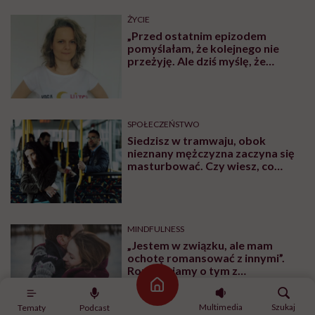
ŻYCIE
„Przed ostatnim epizodem
pomyślałam, że kolejnego nie
przeżyję. Ale dziś myślę, że
przeżyję, tylko wcześniej pójdę
po pomoc”. Alicja o wychodzeniu z
depresji
SPOŁECZEŃSTWO
Siedzisz w tramwaju, obok
nieznany mężczyzna zaczyna się
masturbować. Czy wiesz, co
robić?
MINDFULNESS
„Jestem w związku, ale mam
ochotę romansować z innymi”.
Rozmawiamy o tym z
psychologiem
Strona główna
Multimedia
Szukaj
Tematy
Podcast