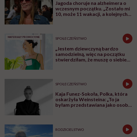
Jagoda choruje na alzheimera o
wczesnym początku. „Zostało mi
10, może 11 wakacji, a kolejnych
nie będę już świadoma”
MATERIAŁY PROMOCYJNE
SPOŁECZEŃSTWO
„Jestem dziewczyną bardzo
samodzielną, więc na początku
stwierdziłam, że muszę o siebie
zadbać”. Emilia Pobiedzińska o
słodko-gorzkim doświadczeniu
menopauzy
SPOŁECZEŃSTWO
Kaja Funez-Sokoła, Polka, która
oskarżyła Weinsteina: „To ja
byłam przedstawiana jako osoba,
która musi się bronić”
RODZICIELSTWO