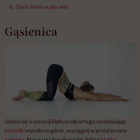
Splot dłoni za plecami
Gąsienica
Ustaw się w pozycji klęku podpartego i zostawiając
pośladki
wysoko w górze, wyciągnij w przód proste
ramiona
. Staraj się jak najbardziej zbliżyć
klatkę