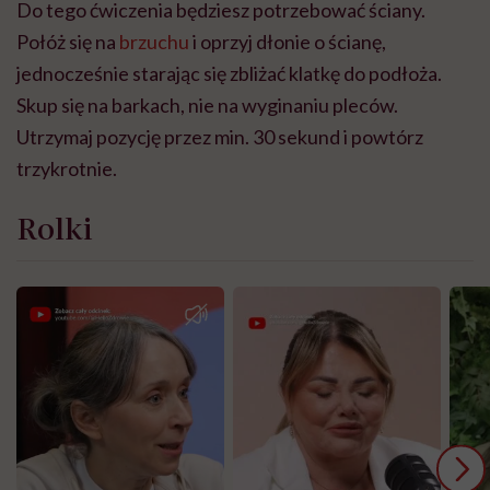
Do tego ćwiczenia będziesz potrzebować ściany.
Połóż się na
brzuchu
i oprzyj dłonie o ścianę,
jednocześnie starając się zbliżać klatkę do podłoża.
Skup się na barkach, nie na wyginaniu pleców.
Utrzymaj pozycję przez min. 30 sekund i powtórz
trzykrotnie.
Rolki