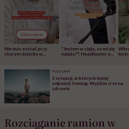
Zobacz więcej
Nie móc zostać przy
"Jestem w ciąży, co mi się
Wkró
chorym dziecku w
należy?". Headhunter o
Inst
szpitalu to tortura.
zmianie pokoleniowej u
atak
"Przeszkadzać w tym
kobiet w ciąży na rynku
wars
może chyba tylko
pracy
eksp
POLECAMY
głupota i brak
5 sytuacji, w których lepiej
wyobraźni"
odpuścić trening. Wyjdzie ci to na
zdrowie
Rozciąganie ramion w