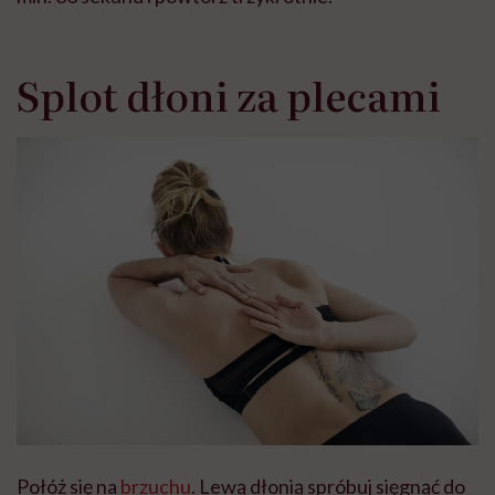
Splot dłoni za plecami
Połóż się na
brzuchu
. Lewą dłonią spróbuj sięgnąć do