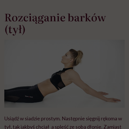
Rozciąganie barków
(tył)
Usiądź w siadzie prostym. Następnie sięgnij rękoma w
tył, tak jakbyś chciał_a spleść ze sobą dłonie. Zamiast