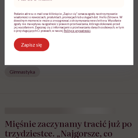
mail
*
Podanie adresu e-mail oraz kliknięcie „Zapisz się” oznacza zgodę na otrzymywanie
wiadomości o nowościach, produktach, promocjach lub usługach dot. Hello Zdrowie. W
Udostępnij
dowolnym momencie możesz zrezygnować z otrzymywania newslettera. Wycofanie
zgody nie ma wpływu na zgodność z prawem przetwarzania, którego dokonano przed
jej wycofaniem. Zapoznaj się z informacjami o przetwarzaniu danych osobowych, w tym
o przysługujących Ci prawach, w naszej
Polityce prywatności
.
Zapisz się
Powiązane tematy:
Barki
Ćwiczenia
ćwiczenia na barki
Gimnastyka
Mięśnie zaczynamy tracić już po
trzydziestce. „Najgorsze, co