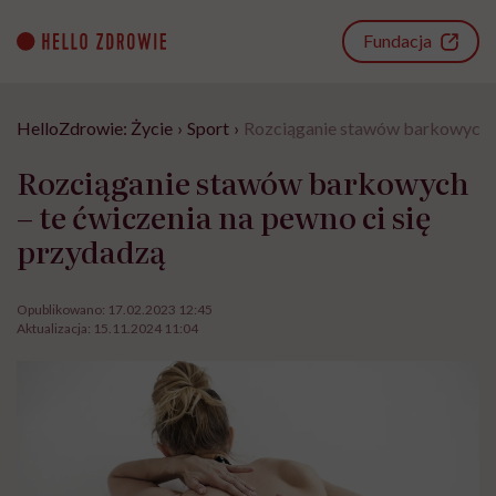
Go
to
Fundacja
content
HelloZdrowie: Życie
›
Sport
›
Rozciąganie stawów barkowych – 
Rozciąganie stawów barkowych
– te ćwiczenia na pewno ci się
przydadzą
Opublikowano:
17.02.2023 12:45
Aktualizacja:
15.11.2024 11:04