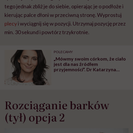
tego jednak zbliż je do siebie, opierając je o podłoże i
kierując palce dłoni w przeciwną stronę. Wyprostuj
plecy
i wyciągnij się w pozycji. Utrzymaj pozycję przez
min. 30 sekund i powtórz trzykrotnie.
POLECAMY
„Mówmy swoim córkom, że ciało
jest dla nas źródłem
przyjemności”. Dr Katarzyna
Jasiewicz o ciałoterapii
Rozciąganie barków
(tył) opcja 2