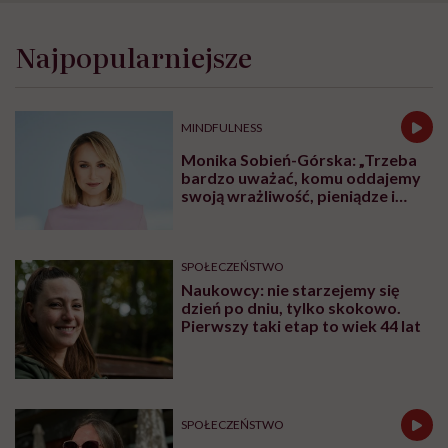
Najpopularniejsze
MINDFULNESS
Monika Sobień-Górska: „Trzeba
bardzo uważać, komu oddajemy
swoją wrażliwość, pieniądze i
zaufanie”
SPOŁECZEŃSTWO
Naukowcy: nie starzejemy się
dzień po dniu, tylko skokowo.
Pierwszy taki etap to wiek 44 lat
SPOŁECZEŃSTWO