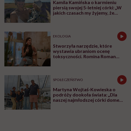
Kamila Kamińska o karmieniu
piersią swojej 5-letniej córki: „W
jakich czasach my żyjemy, że
naturalne sprawy musimy
normalizować?”
EKOLOGIA
Stworzyła narzędzie, które
wystawia ubraniom ocenę
toksyczności. Romina Roman
tłumaczy, co plastik robi z naszą
skórą
SPOŁECZEŃSTWO
Martyna Wojtaś-Kowieska o
podróży dookoła świata: „Dla
naszej najmłodszej córki domem
jest jacht. Miała dwa latka, kiedy
wypływaliśmy w rejs”