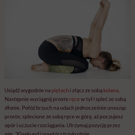
Usiądź wygodnie na
piętach
i złącz ze sobą
kolana
.
Następnie wyciągnij proste
ręce
w tył i spleć ze sobą
dłonie. Połóż brzuch na udach jednocześnie unosząc
proste, splecione ze sobą ręce w górę, aż poczujesz
opór i uczucie rozciągania. Utrzymaj pozycję przez
min. 30 sekund i powtórz trzykrotnie.