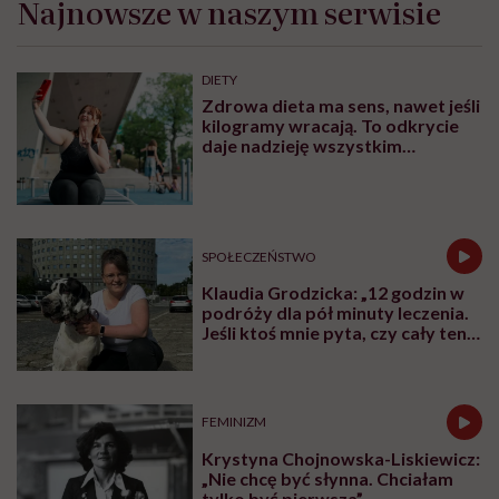
Najnowsze w naszym serwisie
DIETY
Zdrowa dieta ma sens, nawet jeśli
kilogramy wracają. To odkrycie
daje nadzieję wszystkim
walczącym z efektem jo-jo
SPOŁECZEŃSTWO
Klaudia Grodzicka: „12 godzin w
podróży dla pół minuty leczenia.
Jeśli ktoś mnie pyta, czy cały ten
trud ma sens, bez wahania
odpowiadam: 'tak’”
FEMINIZM
Krystyna Chojnowska-Liskiewicz:
„Nie chcę być słynna. Chciałam
tylko być pierwsza”