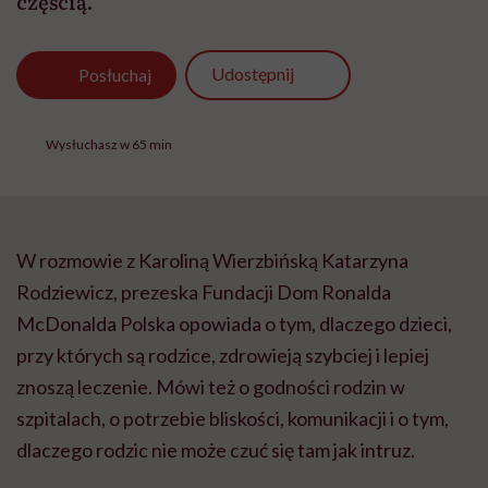
częścią.
Udostępnij
Posłuchaj
Wysłuchasz w 65 min
W rozmowie z Karoliną Wierzbińską Katarzyna
Rodziewicz, prezeska Fundacji Dom Ronalda
McDonalda Polska opowiada o tym, dlaczego dzieci,
przy których są rodzice, zdrowieją szybciej i lepiej
znoszą leczenie. Mówi też o godności rodzin w
szpitalach, o potrzebie bliskości, komunikacji i o tym,
dlaczego rodzic nie może czuć się tam jak intruz.