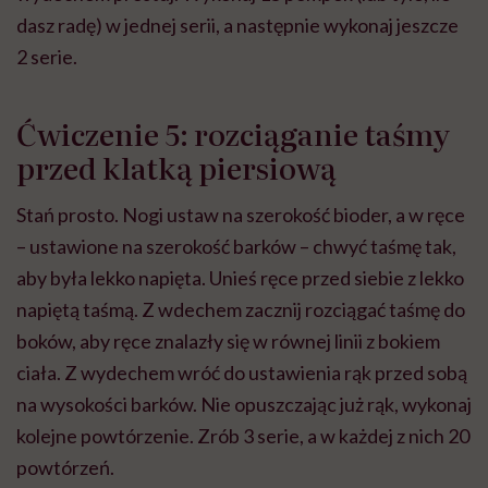
dasz radę) w jednej serii, a następnie wykonaj jeszcze
2 serie.
Ćwiczenie 5: rozciąganie taśmy
przed klatką piersiową
Stań prosto. Nogi ustaw na szerokość bioder, a w ręce
– ustawione na szerokość barków – chwyć taśmę tak,
aby była lekko napięta. Unieś ręce przed siebie z lekko
napiętą taśmą. Z wdechem zacznij rozciągać taśmę do
boków, aby ręce znalazły się w równej linii z bokiem
ciała. Z wydechem wróć do ustawienia rąk przed sobą
na wysokości barków. Nie opuszczając już rąk, wykonaj
kolejne powtórzenie. Zrób 3 serie, a w każdej z nich 20
powtórzeń.