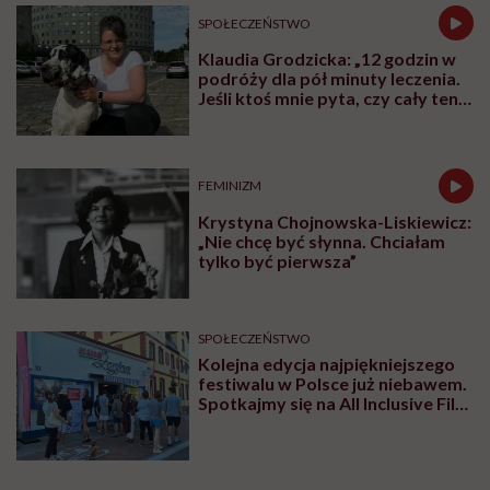
SPOŁECZEŃSTWO
Klaudia Grodzicka: „12 godzin w
podróży dla pół minuty leczenia.
Jeśli ktoś mnie pyta, czy cały ten
trud ma sens, bez wahania
odpowiadam: 'tak’”
FEMINIZM
Krystyna Chojnowska-Liskiewicz:
„Nie chcę być słynna. Chciałam
tylko być pierwsza”
SPOŁECZEŃSTWO
Kolejna edycja najpiękniejszego
festiwalu w Polsce już niebawem.
Spotkajmy się na All Inclusive Film
Festival w Jastarni!