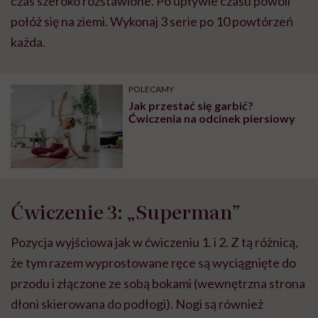
czas szeroko rozstawione. Po upływie czasu powoli
połóż się na ziemi. Wykonaj 3 serie po 10 powtórzeń
każda.
POLECAMY
Jak przestać się garbić?
Ćwiczenia na odcinek piersiowy
Ćwiczenie 3: „Superman”
Pozycja wyjściowa jak w ćwiczeniu 1. i 2. Z tą różnicą,
że tym razem wyprostowane ręce są wyciągnięte do
przodu i złączone ze sobą bokami (wewnętrzna strona
dłoni skierowana do podłogi). Nogi są również