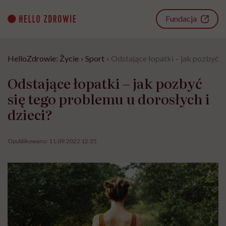
Go
to
Fundacja
content
HelloZdrowie: Życie
›
Sport
›
Odstające łopatki – jak pozbyć s
Odstające łopatki – jak pozbyć
się tego problemu u dorosłych i
dzieci?
Opublikowano:
11.09.2022 12:35