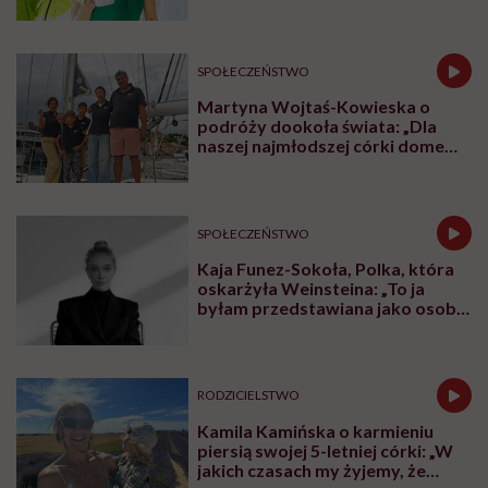
zadbać”. Emilia Pobiedzińska o
słodko-gorzkim doświadczeniu
menopauzy
SPOŁECZEŃSTWO
Martyna Wojtaś-Kowieska o
podróży dookoła świata: „Dla
naszej najmłodszej córki domem
jest jacht. Miała dwa latka, kiedy
wypływaliśmy w rejs”
SPOŁECZEŃSTWO
Kaja Funez-Sokoła, Polka, która
oskarżyła Weinsteina: „To ja
byłam przedstawiana jako osoba,
która musi się bronić”
RODZICIELSTWO
Kamila Kamińska o karmieniu
piersią swojej 5-letniej córki: „W
jakich czasach my żyjemy, że