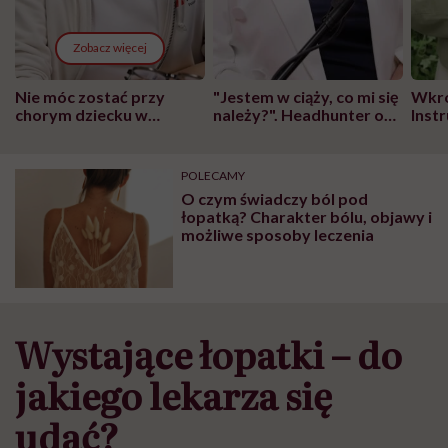
Zobacz więcej
Nie móc zostać przy
"Jestem w ciąży, co mi się
Wkró
chorym dziecku w
należy?". Headhunter o
Inst
szpitalu to tortura.
zmianie pokoleniowej u
atak
"Przeszkadzać w tym
kobiet w ciąży na rynku
wars
może chyba tylko
pracy
eksp
POLECAMY
głupota i brak
O czym świadczy ból pod
wyobraźni"
łopatką? Charakter bólu, objawy i
możliwe sposoby leczenia
Wystające łopatki – do
jakiego lekarza się
udać?