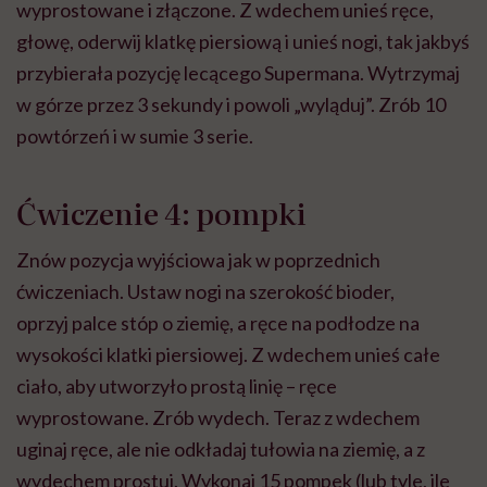
wyprostowane i złączone. Z wdechem unieś ręce,
głowę, oderwij klatkę piersiową i unieś nogi, tak jakbyś
przybierała pozycję lecącego Supermana. Wytrzymaj
w górze przez 3 sekundy i powoli „wyląduj”. Zrób 10
powtórzeń i w sumie 3 serie.
Ćwiczenie 4: pompki
Znów pozycja wyjściowa jak w poprzednich
ćwiczeniach. Ustaw nogi na szerokość bioder,
oprzyj palce stóp o ziemię, a ręce na podłodze na
wysokości klatki piersiowej. Z wdechem unieś całe
ciało, aby utworzyło prostą linię – ręce
wyprostowane. Zrób wydech. Teraz z wdechem
uginaj ręce, ale nie odkładaj tułowia na ziemię, a z
wydechem prostuj. Wykonaj 15 pompek (lub tyle, ile