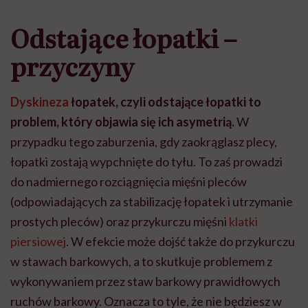
Odstające łopatki –
przyczyny
Dyskineza
łopatek, czyli odstające łopatki to
problem, który objawia się ich asymetrią.
W
przypadku tego zaburzenia, gdy zaokrąglasz plecy,
łopatki zostają wypchnięte do tyłu.
To zaś prowadzi
do nadmiernego rozciągnięcia mięśni pleców
(odpowiadających za stabilizację łopatek i utrzymanie
prostych pleców) oraz przykurczu mięśni
klatki
piersiowej
. W efekcie może dojść także do przykurczu
w stawach barkowych, a to skutkuje problemem z
wykonywaniem przez staw barkowy prawidłowych
ruchów barkowy. Oznacza to tyle, że nie będziesz w