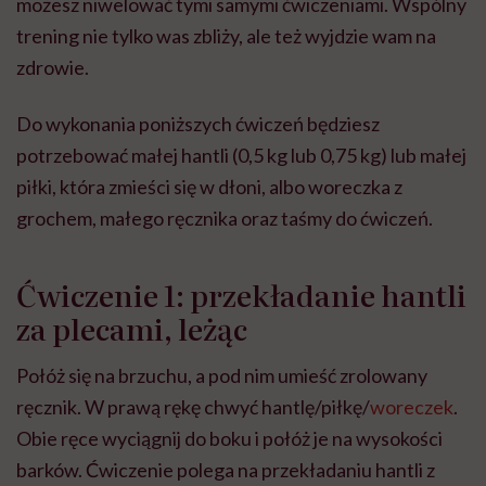
możesz niwelować tymi samymi ćwiczeniami. Wspólny
trening nie tylko was zbliży, ale też wyjdzie wam na
zdrowie.
Do wykonania poniższych ćwiczeń będziesz
potrzebować małej hantli (0,5 kg lub 0,75 kg) lub małej
piłki, która zmieści się w dłoni, albo woreczka z
grochem, małego ręcznika oraz taśmy do ćwiczeń.
Ćwiczenie 1: przekładanie hantli
za plecami, leżąc
Połóż się na brzuchu, a pod nim umieść zrolowany
ręcznik. W prawą rękę chwyć hantlę/piłkę/
woreczek
.
Obie ręce wyciągnij do boku i połóż je na wysokości
barków. Ćwiczenie polega na przekładaniu hantli z