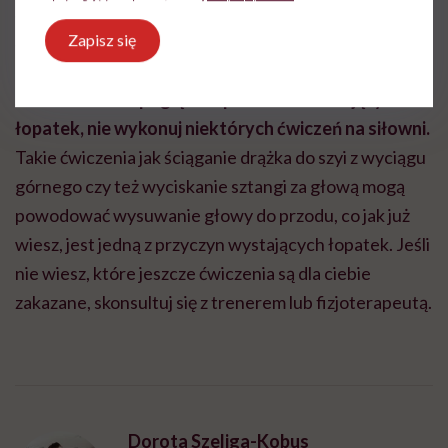
wydechem rozluźnij plecy, wracając do pozycji
Zapisz się
wyjściowej.
Jeśli nie chcesz pogłębiać problemu odstających
łopatek, nie wykonuj niektórych ćwiczeń na siłowni.
Takie ćwiczenia jak ściąganie drążka do szyi z wyciągu
górnego czy też wyciskanie sztangi za głową mogą
powodować wysuwanie głowy do przodu, co jak już
wiesz, jest jedną z przyczyn wystających łopatek. Jeśli
nie wiesz, które jeszcze ćwiczenia są dla ciebie
zakazane, skonsultuj się z trenerem lub fizjoterapeutą.
Dorota Szeliga-Kobus