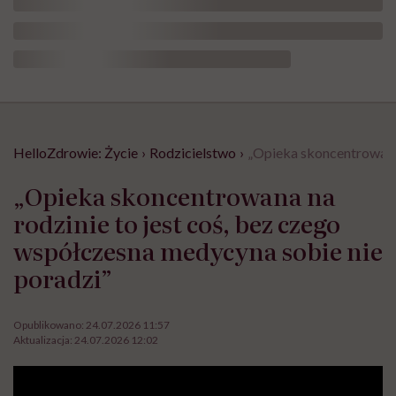
HelloZdrowie: Życie
›
Rodzicielstwo
›
„Opieka skoncentrowana 
„Opieka skoncentrowana na
rodzinie to jest coś, bez czego
współczesna medycyna sobie nie
poradzi”
Opublikowano:
24.07.2026 11:57
Aktualizacja:
24.07.2026 12:02