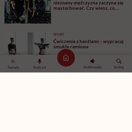
nieznany mężczyzna zaczyna się
masturbować. Czy wiesz, co
robić?
SPORT
Ćwiczenia z hantlami – wypracuj
smukłe ramiona
Strona główna
Multimedia
Szukaj
Tematy
Podcast
MINDFULNESS
„Jestem w związku, ale mam
ochotę romansować z innymi”.
Rozmawiamy o tym z
psychologiem
SPORT
Ćwiczenia na brzuch na drążku –