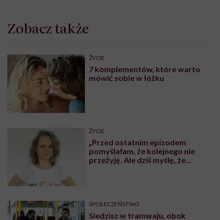
Zobacz także
ŻYCIE
7 komplementów, które warto
mówić sobie w łóżku
ŻYCIE
„Przed ostatnim epizodem
pomyślałam, że kolejnego nie
przeżyję. Ale dziś myślę, że
przeżyję, tylko wcześniej pójdę
po pomoc”. Alicja o wychodzeniu z
depresji
SPOŁECZEŃSTWO
Siedzisz w tramwaju, obok