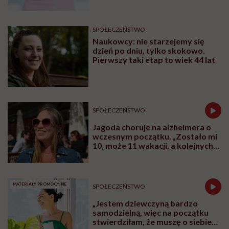
zaufanie”
SPOŁECZEŃSTWO
Naukowcy: nie starzejemy się
dzień po dniu, tylko skokowo.
Pierwszy taki etap to wiek 44 lat
SPOŁECZEŃSTWO
Jagoda choruje na alzheimera o
wczesnym początku. „Zostało mi
10, może 11 wakacji, a kolejnych
nie będę już świadoma”
MATERIAŁY PROMOCYJNE
SPOŁECZEŃSTWO
„Jestem dziewczyną bardzo
samodzielną, więc na początku
stwierdziłam, że muszę o siebie