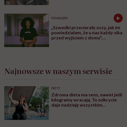
naturalne sprawy musimy
normalizować?”
FEMINIZM
„Szwedki przecierały oczy, jak im
powiedziałam, że u nas każdy sika
przed wyjściem z domu”.
Architektka o „smyczy
moczowej”
Najnowsze w naszym serwisie
DIETY
Zdrowa dieta ma sens, nawet jeśli
kilogramy wracają. To odkrycie
daje nadzieję wszystkim
walczącym z efektem jo-jo