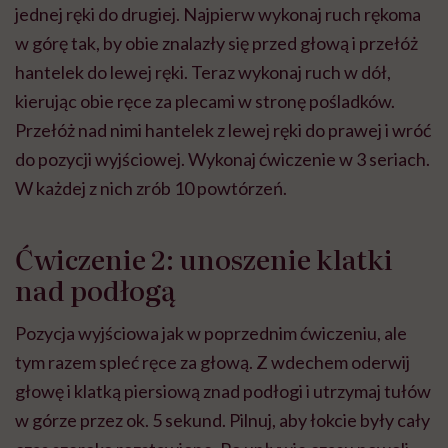
jednej ręki do drugiej. Najpierw wykonaj ruch rękoma
w górę tak, by obie znalazły się przed głową i przełóż
hantelek do lewej ręki. Teraz wykonaj ruch w dół,
kierując obie ręce za plecami w stronę pośladków.
Przełóż nad nimi hantelek z lewej ręki do prawej i wróć
do pozycji wyjściowej. Wykonaj ćwiczenie w 3 seriach.
W każdej z nich zrób 10 powtórzeń.
Ćwiczenie 2: unoszenie klatki
nad podłogą
Pozycja wyjściowa jak w poprzednim ćwiczeniu, ale
tym razem spleć ręce za głową. Z wdechem oderwij
głowę i klatką piersiową znad podłogi i utrzymaj tułów
w górze przez ok. 5 sekund. Pilnuj, aby łokcie były cały