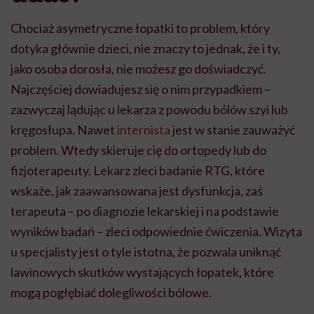
Chociaż asymetryczne łopatki to problem, który
dotyka głównie dzieci, nie znaczy to jednak, że i ty,
jako osoba dorosła, nie możesz go doświadczyć.
Najczęściej dowiadujesz się o nim przypadkiem –
zazwyczaj lądując u lekarza z powodu bólów szyi lub
kręgosłupa. Nawet
internista
jest w stanie zauważyć
problem. Wtedy skieruje cię do ortopedy lub do
fizjoterapeuty. Lekarz zleci badanie RTG, które
wskaże, jak zaawansowana jest dysfunkcja, zaś
terapeuta – po diagnozie lekarskiej i na podstawie
wyników badań – zleci odpowiednie ćwiczenia. Wizyta
u specjalisty jest o tyle istotna, że pozwala uniknąć
lawinowych skutków wystających łopatek, które
mogą pogłębiać dolegliwości bólowe.