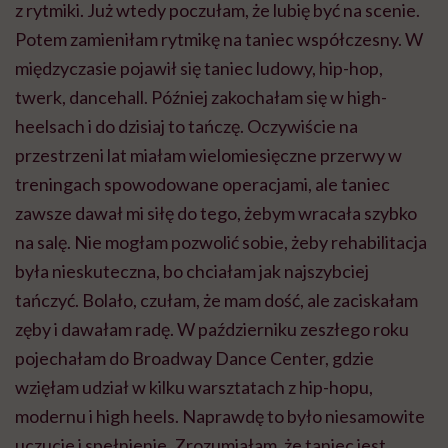
z rytmiki. Już wtedy poczułam, że lubię być na scenie.
Potem zamieniłam rytmikę na taniec współczesny. W
międzyczasie pojawił się taniec ludowy, hip-hop,
twerk, dancehall. Później zakochałam się w high-
heelsach i do dzisiaj to tańczę. Oczywiście na
przestrzeni lat miałam wielomiesięczne przerwy w
treningach spowodowane operacjami, ale taniec
zawsze dawał mi siłę do tego, żebym wracała szybko
na salę. Nie mogłam pozwolić sobie, żeby rehabilitacja
była nieskuteczna, bo chciałam jak najszybciej
tańczyć. Bolało, czułam, że mam dość, ale zaciskałam
zęby i dawałam radę. W październiku zeszłego roku
pojechałam do Broadway Dance Center, gdzie
wzięłam udział w kilku warsztatach z hip-hopu,
modernu i high heels. Naprawdę to było niesamowite
uczucie i spełnienie. Zrozumiałam, że taniec jest