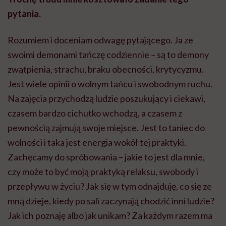
pytania.
Rozumiem i doceniam odwagę pytającego. Ja ze
swoimi demonami tańczę codziennie – są to demony
zwątpienia, strachu, braku obecności, krytycyzmu.
Jest wiele opinii o wolnym tańcu i swobodnym ruchu.
Na zajęcia przychodzą ludzie poszukujący i ciekawi,
czasem bardzo cichutko wchodzą, a czasem z
pewnością zajmują swoje miejsce. Jest to taniec do
wolności i taka jest energia wokół tej praktyki.
Zachęcamy do spróbowania – jakie to jest dla mnie,
czy może to być moją praktyką relaksu, swobody i
przepływu w życiu? Jak się w tym odnajduję, co się ze
mną dzieje, kiedy po sali zaczynają chodzić inni ludzie?
Jak ich poznaję albo jak unikam? Za każdym razem ma