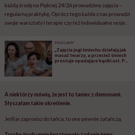
każdą środę na Pięknej 24/26 prowadzimy zajęcia –
regularną praktykę, Oprócz tego każda z nas prowadzi
swoje warsztaty i terapie czy też indywidualne sesje.
POLECAMY
„Zajęcia jogi śmiechu działają jak
masaż twarzy, a przecież śmiech
prostuje opadające kąciki ust. Po
co myśleć o zmarszczkach?
Ważniejsze jest życie pełne
radości” – mówi Piotr Bielski,
jogin śmiechu
A niektórzy mówią, że jest to taniec z demonami.
Słyszałam takie określenie.
Jeśli je zaprosisz do tańca, to one pewnie zatańczą.
Trochę trudu mnie kosztowało zadanie tego