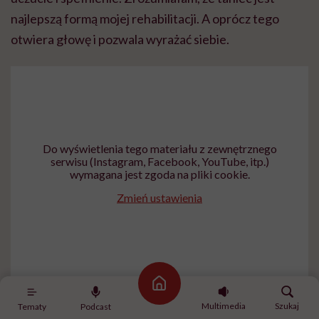
najlepszą formą mojej rehabilitacji. A oprócz tego
otwiera głowę i pozwala wyrażać siebie.
Do wyświetlenia tego materiału z zewnętrznego
serwisu (Instagram, Facebook, YouTube, itp.)
wymagana jest zgoda na pliki cookie.
Zmień ustawienia
Strona główna
Multimedia
Szukaj
Tematy
Podcast
W tańcu nie ma barier?