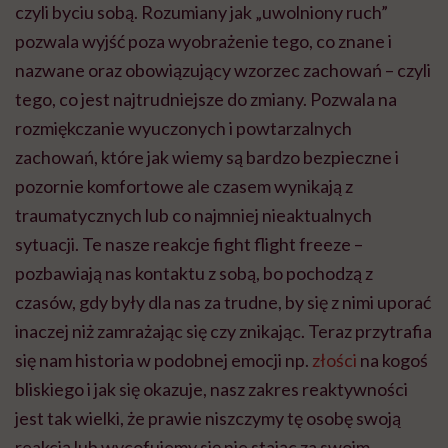
czyli byciu sobą. Rozumiany jak „uwolniony ruch”
pozwala wyjść poza wyobrażenie tego, co znane i
nazwane oraz obowiązujący wzorzec zachowań – czyli
tego, co jest najtrudniejsze do zmiany. Pozwala na
rozmiękczanie wyuczonych i powtarzalnych
zachowań, które jak wiemy są bardzo bezpieczne i
pozornie komfortowe ale czasem wynikają z
traumatycznych lub co najmniej nieaktualnych
sytuacji. Te nasze reakcje fight flight freeze –
pozbawiają nas kontaktu z sobą, bo pochodzą z
czasów, gdy były dla nas za trudne, by się z nimi uporać
inaczej niż zamrażając się czy znikając. Teraz przytrafia
się nam historia w podobnej emocji np.
złości
na kogoś
bliskiego i jak się okazuje, nasz zakres reaktywności
jest tak wielki, że prawie niszczymy tę osobę swoją
reakcją lub wycofujemy się nie stając za swoim.