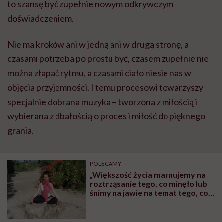
to szansę być zupełnie nowym odkrywczym
doświadczeniem.
Nie ma kroków ani w jedną ani w drugą stronę, a
czasami potrzeba po prostu być, czasem zupełnie nie
można złapać rytmu, a czasami ciało niesie nas w
objęcia przyjemności. I temu procesowi towarzyszy
specjalnie dobrana muzyka – tworzona z miłością i
wybierana z dbałością o proces i miłość do pięknego
grania.
POLECAMY
„Większość życia marnujemy na
roztrząsanie tego, co minęło lub
śnimy na jawie na temat tego, co
ma dopiero nadejść. Co za
koszmarna strata czasu!”