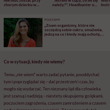
Nie móc zostać przy
"Jestem w ciąży, co mi się
Wkró
chorym dziecku w
należy?". Headhunter o
Inst
szpitalu to tortura.
zmianie pokoleniowej u
atak
"Przeszkadzać w tym
kobiet w ciąży na rynku
wars
może chyba tylko
pracy
eksp
POLECAMY
głupota i brak
„Znam organizmy, które nie
wyobraźni"
szczędzą sobie cukru, smażenia,
jedzą na co i kiedy mają ochotę,
osiągają przy tym sukcesy i czują
się wspaniale. Pytanie tylko – do
kiedy?” – mówi Milena Nosek,
dietetyk tancerzy
Co w sytuacji, kiedy nie wiemy?
Temu „nie wiem” warto zadać pytanie, pooddychać
tym i poprzyglądać się – dać przestrzeń i czas, by
mogło się wydarzać. Ten nieznany ląd dla człowieka
jest szansą i nadzieją – niestety okupujemy go lękami,
poczuciem zagrożenia, czasem zamrożeniem a czasem
podwyższoną agresywnością. Z tego powodu tak