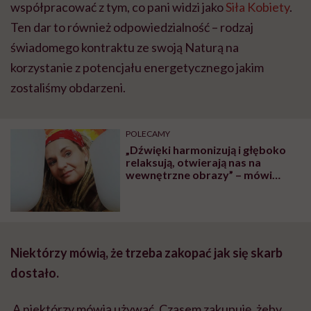
współpracować z tym, co pani widzi jako
Siła Kobiety
.
Ten dar to również odpowiedzialność – rodzaj
świadomego kontraktu ze swoją Naturą na
korzystanie z potencjału energetycznego jakim
zostaliśmy obdarzeni.
POLECAMY
„Dźwięki harmonizują i głęboko
relaksują, otwierają nas na
wewnętrzne obrazy” – mówi
Marta Małocha, prowadząca
sesje z Misami Kryształowymi
Niektórzy mówią, że trzeba zakopać jak się skarb
dostało.
A niektórzy mówią używać. Czasem zakupuję, żeby