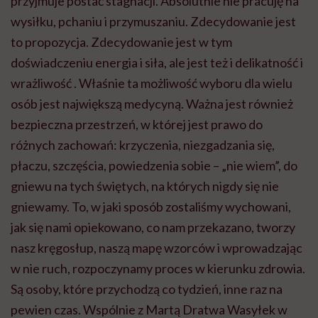
przyjmuje postać stagnacji. Absolutnie nie pracuję na
wysiłku, pchaniu i przymuszaniu. Zdecydowanie jest
to propozycja. Zdecydowanie jest w tym
doświadczeniu energia i siła, ale jest też i delikatność i
wrażliwość . Właśnie ta możliwość wyboru dla wielu
osób jest największą medycyną. Ważna jest również
bezpieczna przestrzeń, w której jest prawo do
różnych zachowań: krzyczenia, niezgadzania się,
płaczu, szczęścia, powiedzenia sobie – „nie wiem”, do
gniewu na tych świętych, na których nigdy się nie
gniewamy. To, w jaki sposób zostaliśmy wychowani,
jak się nami opiekowano, co nam przekazano, tworzy
nasz kręgosłup, naszą mapę wzorców i wprowadzając
w nie ruch, rozpoczynamy proces w kierunku zdrowia.
Są osoby, które przychodzą co tydzień, inne raz na
pewien czas. Wspólnie z Martą Dratwa Wasyłek w