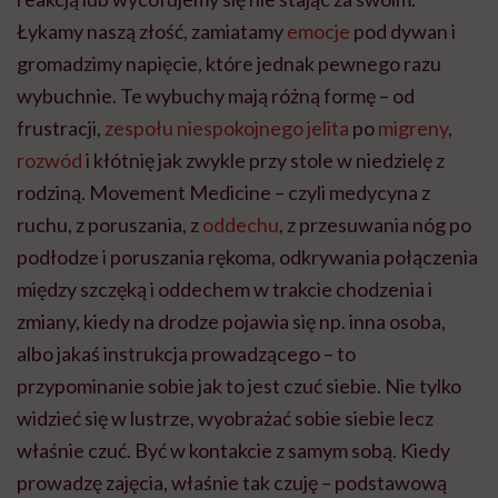
Łykamy naszą złość, zamiatamy
emocje
pod dywan i
gromadzimy napięcie, które jednak pewnego razu
wybuchnie. Te wybuchy mają różną formę – od
frustracji,
zespołu niespokojnego jelita
po
migreny
,
rozwód
i kłótnię jak zwykle przy stole w niedzielę z
rodziną. Movement Medicine – czyli medycyna z
ruchu, z poruszania, z
oddechu
, z przesuwania nóg po
podłodze i poruszania rękoma, odkrywania połączenia
między szczęką i oddechem w trakcie chodzenia i
zmiany, kiedy na drodze pojawia się np. inna osoba,
albo jakaś instrukcja prowadzącego – to
przypominanie sobie jak to jest czuć siebie. Nie tylko
widzieć się w lustrze, wyobrażać sobie siebie lecz
właśnie czuć. Być w kontakcie z samym sobą. Kiedy
prowadzę zajęcia, właśnie tak czuję – podstawową