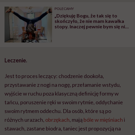
POLECAMY
„Dziękuję Bogu, że tak się to
skończyło, że nie mam kawałka
stopy. Inaczej pewnie bym się nie
ogarnęła” – mówi Michalina
Wesołowska. Pięć lat temu
powiedzieli jej, że będzie miała
problemy z chodzeniem, dziś…
tańczy twerk
Leczenie.
Jest to proces leczący: chodzenie dookoła,
przystawanie z nogi na nogę, przełamanie wstydu,
wyjście w ruchu poza klasyczną definicję formy w
tańcu, poruszenie ręki w swoim rytmie, oddychanie
swoim rytmem oddechu. Dla osób, które są po
różnych urazach,
obrzękach
, mają
bóle w mięśniach
i
stawach, zastane biodra, taniec jest propozycją na