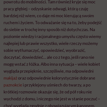
powrotu do mobilności. Tam również kryje się moc
pracy głębiej – odzyskanie odwagi, którą czuję
bardziej niż wiem, co daje mi moc kierującą swoim
ruchem i życiem. To odważanie się na to, żeby podejść
do siebie w trochę inny sposób niż dotychczas. Na
poziomie wiedzy i racjonalnego umysłu często wiemy
najlepiej lub prawie wszystko, wiele rzeczy możemy
sobie wytłumaczyć, opowiedzieć, wyobrazić,
doczytać, dowiedzieć… ale co z tego, jeśli rano nie
mogę wstać z łóżka. Albo inna sytuacja – wiele kobiet
wygląda przepięknie, szczęśliwie, ma odpowiedni
makijaż
oraz odpowiednie kolorystycznie dobrane
paznokcie
i przyklejony uśmiech do twarzy, a po
krótkiej rozmowie okazuje się, że od pół roku nie
wychodzi z domu, i niczego nie jest w stanie poczuć –
choć wygląda zgodnie z obowiązującym kanonem.