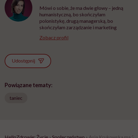
Mówi o sobie, że ma dwie głowy – jedną
humanistyczną, bo skończyłam
polonistykę, drugą managerską, bo
skończyłam zarządzanie i marketing
Zobacz profil
Udostępnij
Powiązane tematy:
taniec
HelloZdrowie: Życie
›
Społeczeństwo
›
Asia Krukowska ma 25 l