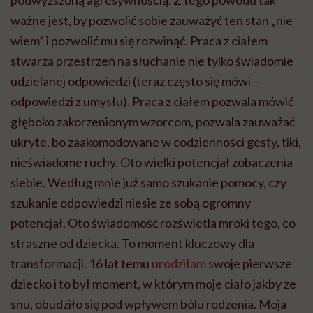
ważne jest, by pozwolić sobie zauważyć ten stan „nie
wiem” i pozwolić mu się rozwinąć. Praca z ciałem
stwarza przestrzeń na słuchanie nie tylko świadomie
udzielanej odpowiedzi (teraz często się mówi –
odpowiedzi z umysłu). Praca z ciałem pozwala mówić
głęboko zakorzenionym wzorcom, pozwala zauważać
ukryte, bo zaakomodowane w codzienności gesty, tiki,
nieświadome ruchy. Oto wielki potencjał zobaczenia
siebie. Według mnie już samo szukanie pomocy, czy
szukanie odpowiedzi niesie ze sobą ogromny
potencjał. Oto świadomość rozświetla mroki tego, co
straszne od dziecka. To moment kluczowy dla
transformacji. 16 lat temu
urodziłam
swoje pierwsze
dziecko i to był moment, w którym moje ciało jakby ze
snu, obudziło się pod wpływem bólu rodzenia. Moja