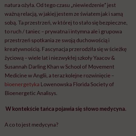
natura ożyła. Od tego czasu „niewiedzenie” jest
ważną relacją, w jakiej jestem ze światem jak i samą
sobą. Ta przestrzeń, w której to stało się bezpieczne,
to ruch / taniec – prywatna i intymna ale i grupowa
przestrzeń spotkania ze swoją duchowością i
kreatywnością. Fascynacja przerodziła się w ścieżkę
życiową – wiele lat i niezwykłej szkoły Yaacov &
Susannah Darling Khan w School of Movement
Medicine w Anglii, a teraz kolejne rozwinięcie –
bioenergetyka
Lowenowska Florida Society of
Bioenergetic Analisys.
W kontekście tańca pojawia się słowo medycyna.
A co to jest medycyna?