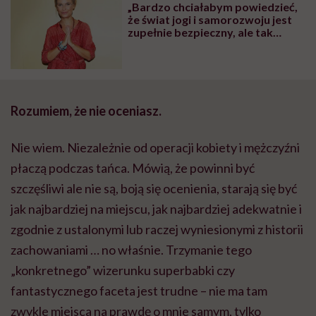
„Bardzo chciałabym powiedzieć,
że świat jogi i samorozwoju jest
zupełnie bezpieczny, ale tak
niestety nie jest” – mówi Paulina
Młynarska, autorka książki
„Jesteś spokojem”
Rozumiem, że nie oceniasz.
Nie wiem. Niezależnie od operacji kobiety i mężczyźni
płaczą podczas tańca. Mówią, że powinni być
szczęśliwi ale nie są, boją się ocenienia, starają się być
jak najbardziej na miejscu, jak najbardziej adekwatnie i
zgodnie z ustalonymi lub raczej wyniesionymi z historii
zachowaniami … no właśnie. Trzymanie tego
„konkretnego” wizerunku superbabki czy
fantastycznego faceta jest trudne – nie ma tam
zwykle miejsca na prawdę o mnie samym, tylko