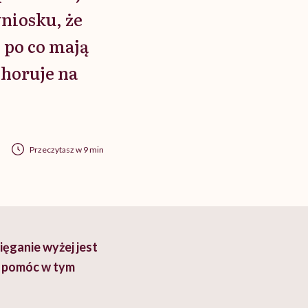
niosku, że
o po co mają
choruje na
Przeczytasz w 9 min
ięganie wyżej jest
eż pomóc w tym