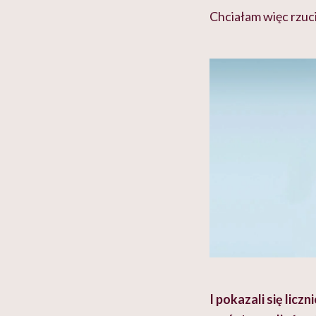
Chciałam więc rzuci
I pokazali się lic