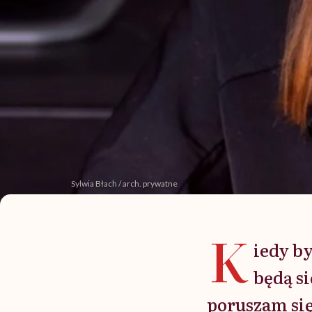
Sylwia Błach / arch. prywatne
K
iedy b
będą si
poruszam się