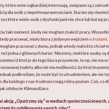
y, które mnie najbardziej interesują, związane są z zatru
ością dla osób z niepełnosprawnościami. Staram się również
zez które wiele osób z dysfunkcjami nie chce lub boi się p
iu taki moment, kiedy nie mogłam znaleźć pracy. Wszystki
tedy pracować, miały biura z jedynym wejściem
schodami
.
 mogłam pracować z domu, jednak wtedy mało kto chciał m
t też jedna z głównych barier. Niestety, niektóre osoby są 
pomimo iż ktoś je do tego biura przywiezie, to np. nie ma 
osowanej toalety albo nie ma możliwości, by ktoś im pomóg
jednak podkreślam, że może być to utrudnieniem, ale nie ty
e dla każdego z nas trudności mają różny poziom. Coś, co dl
jak zdobycie Kilimandżaro.
ś akcję „Opatrzmy się” w mediach społecznościowych, 
iami do publikowania swoich zdjęć?