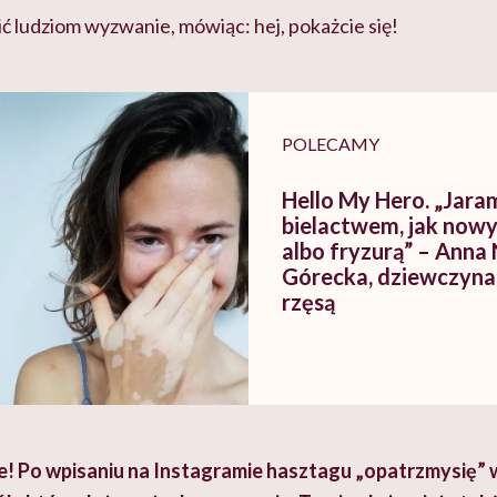
ć ludziom wyzwanie, mówiąc: hej, pokażcie się!
POLECAMY
Hello My Hero. „Jara
bielactwem, jak now
albo fryzurą” – Anna
Górecka, dziewczyna 
rzęsą
znie! Po wpisaniu na Instagramie hasztagu „opatrzmysię” 