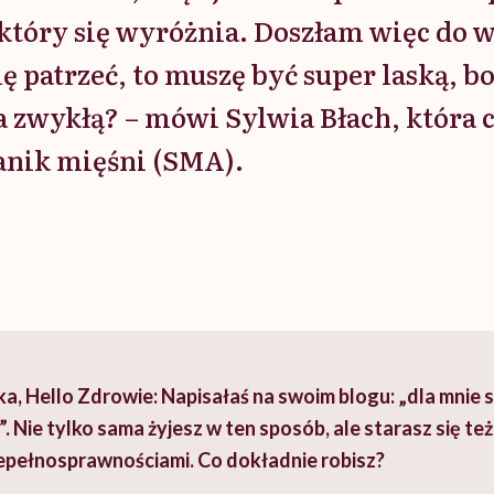
tóry się wyróżnia. Doszłam więc do w
ę patrzeć, to muszę być super laską, b
na zwykłą? – mówi Sylwia Błach, która 
anik mięśni (SMA).
 Hello Zdrowie: Napisałaś na swoim blogu: „dla mnie s
. Nie tylko sama żyjesz w ten sposób, ale starasz się t
epełnosprawnościami. Co dokładnie robisz?