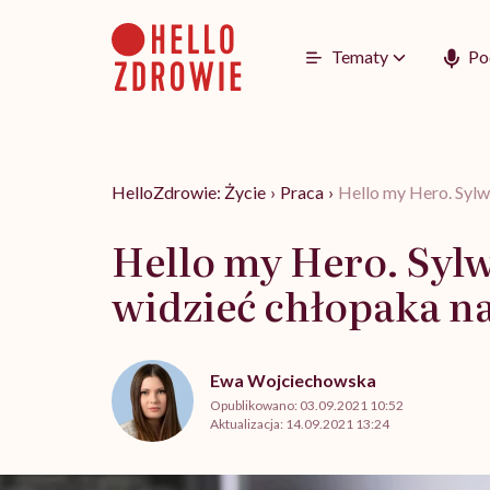
Go
to
content
Tematy
Po
HelloZdrowie: Życie
›
Praca
›
Hello my Hero. Sylw
Hello my Hero. Syl
widzieć chłopaka n
Ewa Wojciechowska
Opublikowano:
03.09.2021 10:52
Aktualizacja:
14.09.2021 13:24