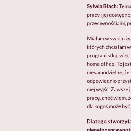
Sylwia Błach:
Temat
pracy i jej dostępn
przeciwnościami, pr
Miałam w swoim życ
których chciałam w
programistką, więc
home office. To jes
niesamodzielne, że 
odpowiednio przyst
niej wyjść. Zawsze 
pracę, choć wiem, ż
dla kogoś może być 
Dlatego stworzyła
niepełnosprawnośc