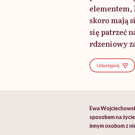
elementem, k
skoro mają si
się patrzeć 
rdzeniowy z
Udostępnij
Ewa Wojciechowska,
sposobem na życie”
innym osobom z ni