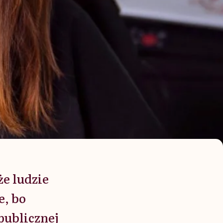
że ludzie
e, bo
publicznej