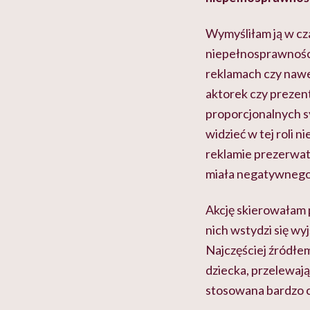
Wymyśliłam ją w cz
niepełnosprawności
reklamach czy nawe
aktorek czy prezent
proporcjonalnych sy
widzieć w tej roli
reklamie prezerwat
miała negatywnego
Akcję skierowałam 
nich wstydzi się wyj
Najczęściej źródłem
dziecka, przelewają
stosowana bardzo c