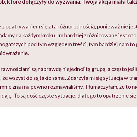
, które dołączyły do wyzwania. Twoja akcja miała takż
e z opatrywaniem się z tą różnorodnością, ponieważ nie je
ądamy na każdym kroku. Im bardziej zróżnicowane jest oto
bogatszych pod tym względem treści, tym bardziej nam to 
bić wrażenie.
awnościami są naprawdę niejednolitą grupą, a często jeśli 
, że wszystkie są takie same. Zdarzyła mi się sytuacja w tr
mnie zna i na pewno rozmawialiśmy. Tłumaczyłam, że to nie
daję. To są dość częste sytuacje, dlatego to opatrzenie się