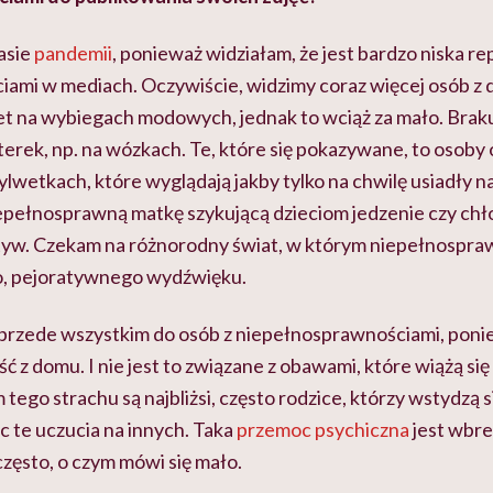
asie
pandemii
, ponieważ widziałam, że jest bardzo niska r
ami w mediach. Oczywiście, widzimy coraz więcej osób z 
t na wybiegach modowych, jednak to wciąż za mało. Brak
erek, np. na wózkach. Te, które się pokazywane, to osoby 
lwetkach, które wyglądają jakby tylko na chwilę usiadły na
 niepełnosprawną matkę szykującą dzieciom jedzenie czy ch
yw. Czekam na różnorodny świat, w którym niepełnospraw
, pejoratywnego wydźwięku.
przede wszystkim do osób z niepełnosprawnościami, ponie
ść z domu. I nie jest to związane z obawami, które wiążą się
 tego strachu są najbliżsi, często rodzice, którzy wstydzą
c te uczucia na innych. Taka
przemoc psychiczna
jest wbr
zęsto, o czym mówi się mało.