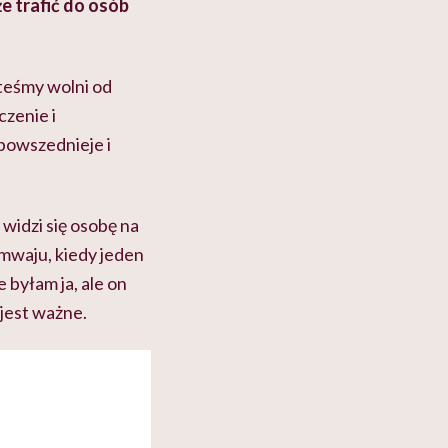
e trafić do osób
steśmy wolni od
czenie i
powszednieje i
widzi się osobę na
amwaju, kiedy jeden
 byłam ja, ale on
 jest ważne.