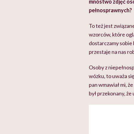
mnóstwo zdjęć osób
pełnosprawnych?
To też jest związan
wzorców, które ogl
dostarczamy sobie 
przestaje na nas ro
Osoby z niepełnospr
wózku, to uważa się
pan wmawiał mi, że 
był przekonany, że u