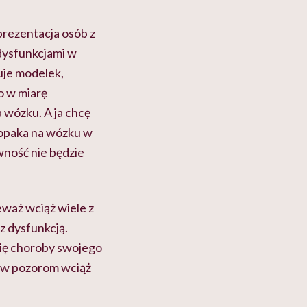
eprezentacja osób z
dysfunkcjami w
uje modelek,
o w miarę
 wózku. A ja chcę
łopaka na wózku w
ność nie będzie
waż wciąż wiele z
 z dysfunkcją.
 się choroby swojego
ew pozorom wciąż