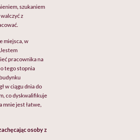
dnieniem, szukaniem
 walczyć z
racować.
e miejsca, w
 Jestem
ieć pracownika na
do tego stopnia
w budynku
ł w ciągu dnia do
m, co dyskwalifikuje
a mnie jest łatwe,
zachęcając osoby z