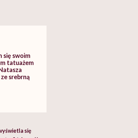
m się swoim
ym tatuażem
 Natasza
ze srebrną
wyświetla się