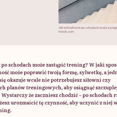
Jak wchodzenie po schodach może zastąpić
Istock.com
po schodach może zastąpić trening? W jaki sposó
ość może poprawić twoją formę, sylwetkę, a jed
ię okazuje wcale nie potrzebujesz siłowni czy
 planów treningowych, aby osiągnąć szczuplej
 Wystarczy że zaczniesz chodzić – po schodach r
żesz urozmaicić tę czynność, aby uczynić z niej 
ning.