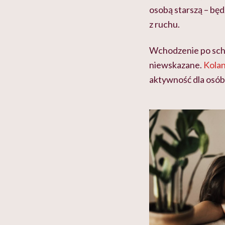
osobą starszą – będ
z ruchu.
Wchodzenie po schod
niewskazane.
Kola
aktywność dla osób,