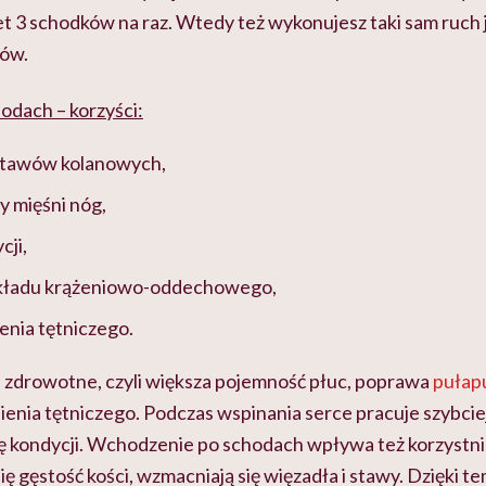
et 3 schodków na raz. Wtedy też wykonujesz taki sam ruch 
ów.
dach – korzyści:
stawów kolanowych,
y mięśni nóg,
cji,
układu krążeniowo-oddechowego,
ienia tętniczego.
ci zdrowotne, czyli większa pojemność płuc, poprawa
pułap
nienia tętniczego. Podczas wspinania serce pracuje szybci
 kondycji. Wchodzenie po schodach wpływa też korzystnie 
ę gęstość kości, wzmacniają się więzadła i stawy. Dzięki te