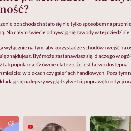
wność?
nie po schodach stało się nie tylko sposobem na przemiesz
ą. Na całym świecie odbywają się zawody w tej dziedzinie.
 wyłącznie na tym, aby korzystać ze schodów i wejść na os
ię znajdujesz. Być może zastanawiasz się, dlaczego w ogó
aż tak popularna. Głównie dlatego, że jest łatwo dostępna
 mieście: w blokach czy galeriach handlowych. Poza tym ni
ekładają się na lepszy wygląd sylwetki, poprawę kondycji or