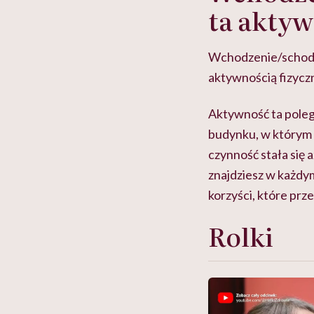
ta akty
Wchodzenie/schodze
aktywnością fizyczn
Aktywność ta polega
budynku, w którym s
czynność stała się 
znajdziesz w każdym
korzyści, które prz
Rolki