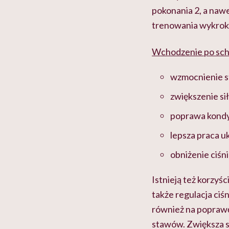
pokonania 2, a naw
trenowania wykrok
Wchodzenie po scho
wzmocnienie 
zwiększenie sił
poprawa kondy
lepsza praca 
obniżenie ciśn
Istnieją też korzyś
także regulacja ciś
również na poprawę
stawów. Zwiększa si