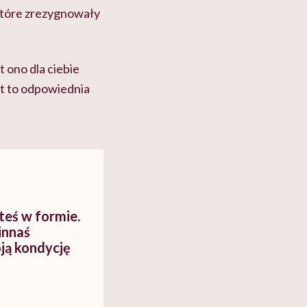
 które zrezygnowały
 ono dla ciebie
st to odpowiednia
steś w formie.
innaś
oją kondycję