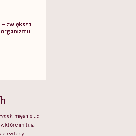
 – zwiększa
ć organizmu
ch
łydek, mięśnie ud
, które imitują
maga wtedy