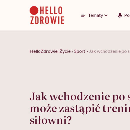
Go
to
content
Tematy
Po
HelloZdrowie: Życie
›
Sport
›
Jak wchodzenie po s
Jak wchodzenie po
może zastąpić treni
siłowni?