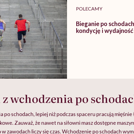
POLECAMY
Bieganie po schodach
kondycję i wydajnoś
 z wchodzenia po schoda
po schodach, lepiej niż podczas spaceru pracują mięśnie 
dkowe. Zauważ, że nawet na siłowni masz dostępne maszyny
 w zawodach liczy się czas. Wchodzenie po schodach wy