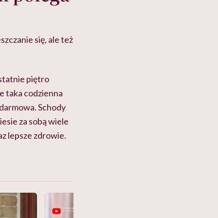
czanie się, ale też
tatnie piętro
le taka codzienna
 i darmowa. Schody
esie za sobą wiele
az lepsze zdrowie.