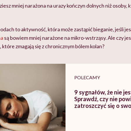
ziesz mniej narażona na urazy kończyn dolnych niż osoby,
ach to aktywność, która może zastąpić bieganie, jeśli jest
na
są bowiem mniej narażone na mikro-wstrząsy. Ale czy je
 które zmagają się z chronicznym bólem kolan?
POLECAMY
9 sygnałów, że nie je
Sprawdź, czy nie pow
zatroszczyć się o sw