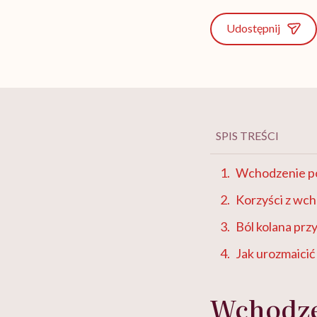
Udostępnij
SPIS TREŚCI
Wchodzenie po
Korzyści z wc
Ból kolana pr
Jak urozmaici
Wchodze