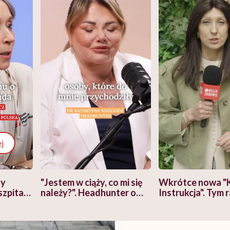
j
zy
"Jestem w ciąży, co mi się
Wkrótce nowa "
szpitalu
należy?". Headhunter o
Instrukcja". Tym 
szkadzać
zmianie pokoleniowej u
atakach paniki. Z
tylko
kobiet w ciąży na rynku
warsztat pacjen
braźni"
pracy
ekspercki