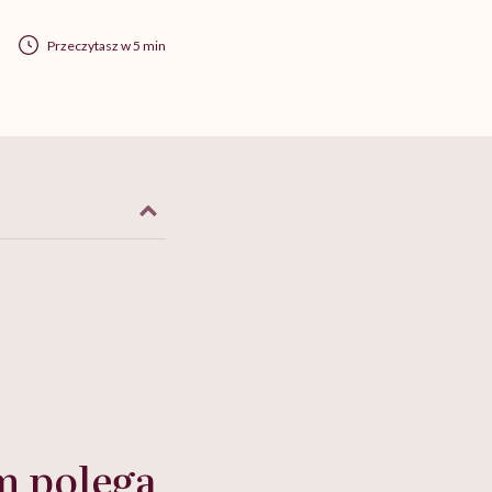
Przeczytasz w 5 min
m polega