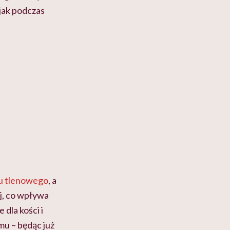
jak podczas
u tlenowego
, a
ej, co wpływa
dla kości i
mu – będąc już