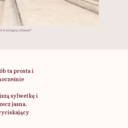
 trening na siłowni?
b ta prosta i
nocześnie
szą sylwetkę i
zecz jasna.
wyciskający