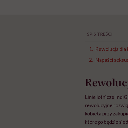
SPIS TREŚCI
Rewolucja dla k
Napaści seksu
Rewolucj
Linie lotnicze Ind
rewolucyjne rozwiąza
kobieta przy zakupi
którego będzie sie