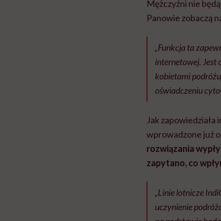
Mężczyźni nie będą m
Panowie zobaczą na 
„Funkcja ta zapew
internetowej. Jest
kobietami podróżu
oświadczeniu cyto
Jak zapowiedziała i
wprowadzone już od
rozwiązania wypły
zapytano, co wpłyn
„Linie lotnicze In
uczynienie podróż
na podstawie bada