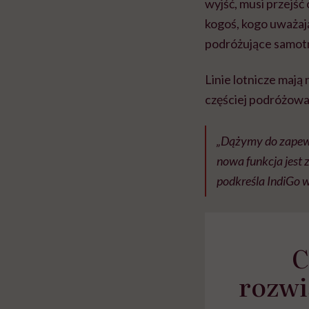
wyjść, musi przejść
kogoś, kogo uważaj
podróżujące samotn
Linie lotnicze mają
częściej podróżowa
„Dążymy do zapew
nowa funkcja jest 
podkreśla IndiGo 
C
rozwi