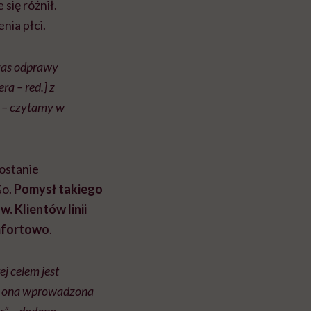
się różnił.
nia płci.
zas odprawy
a – red.] z
” – czytamy w
zostanie
Go.
Pomysł takiego
 Klientów linii
omfortowo
.
j celem jest
ie ona wprowadzona
r” – dodano.