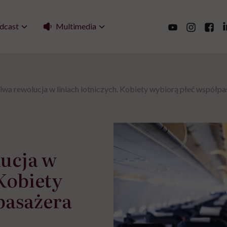
Multimedia
dcast
wa rewolucja w liniach lotniczych. Kobiety wybiorą płeć współpa
ucja w
 Kobiety
pasażera