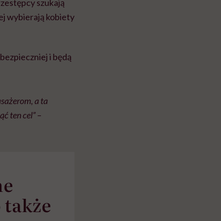
Przestępcy szukają
j wybierają kobiety
 bezpieczniej i będą
sażerom, a ta
ć ten cel” –
ne
 także