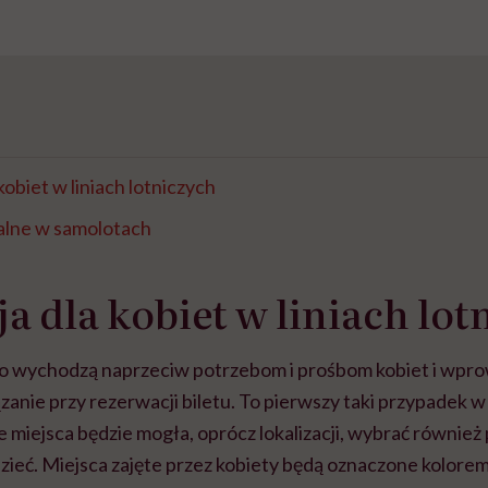
obiet w liniach lotniczych
alne w samolotach
a dla kobiet w liniach lot
iGo wychodzą naprzeciw potrzebom i prośbom kobiet i wpr
nie przy rezerwacji biletu. To pierwszy taki przypadek w his
e miejsca będzie mogła, oprócz lokalizacji, wybrać również
dzieć. Miejsca zajęte przez kobiety będą oznaczone kolor