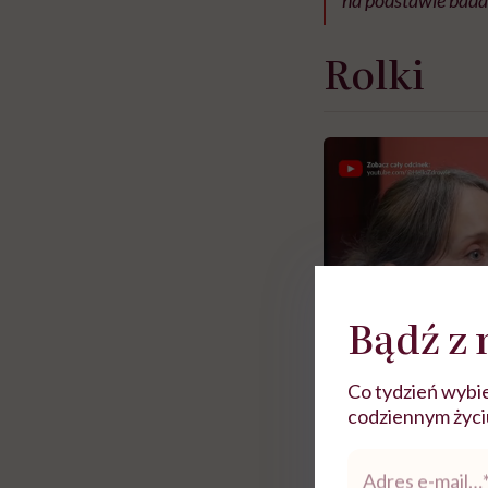
Rolki
Bądź z 
Co tydzień wybie
codziennym życiu.
Adres
e-