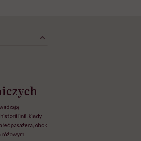
niczych
owadzają
torii linii, kiedy
 płeć pasażera, obok
em różowym.