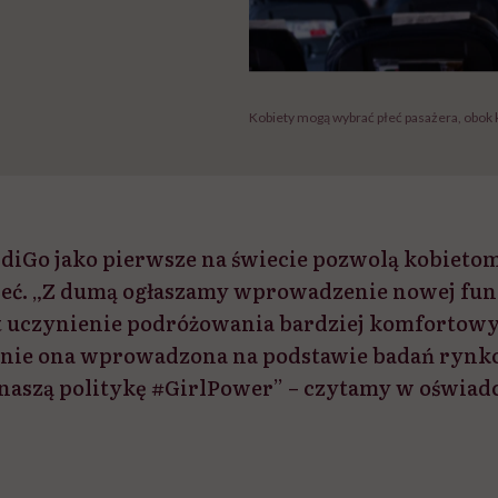
Kobiety mogą wybrać płeć pasażera, obok 
IndiGo jako pierwsze na świecie pozwolą kobieto
ieć. „Z dumą ogłaszamy wprowadzenie nowej fun
st uczynienie podróżowania bardziej komfortow
anie ona wprowadzona na podstawie badań rynk
naszą politykę #GirlPower” – czytamy w oświad