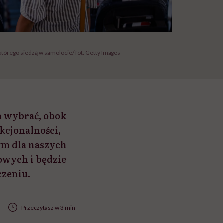
którego siedzą w samolocie/ fot. Getty Images
m wybrać, obok
kcjonalności,
ym dla naszych
owych i będzie
czeniu.
Przeczytasz w 3 min