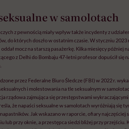
seksualne w samolotach
tniczych z pewnością miały wpływ także incydenty z udział
, do których doszło w ostatnim czasie. W styczniu 2023 r. 
 oddał mocz na starszą pasażerkę. Kilka miesięcy później n
ącego z Delhi do Bombaju 47-letni profesor dopuścił się n
.
zone przez Federalne Biuro Śledcze (FBI) w 2022 r. wykaz
eksualnych i molestowania na tle seksualnym w samolotac
a rządowa zajmująca się przestępstwami wykraczającymi
śla, że napaści seksualne w samolotach wyróżniają się tym
 napastników. Jak wskazano w raporcie, ofiary najczęściej 
 lub przy oknie, a przestępca siedzi bliżej przy przejściu. 