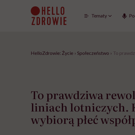
Go
to
content
Tematy
Po
HelloZdrowie: Życie
›
Społeczeństwo
›
To prawdzi
To prawdziwa rewol
liniach lotniczych.
wybiorą płeć współ