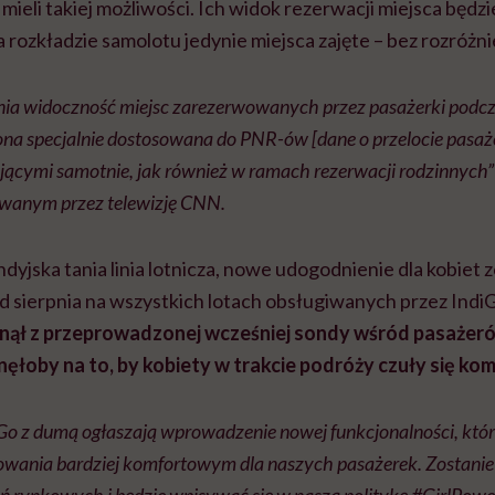
ieli takiej możliwości. Ich widok rezerwacji miejsca będzie 
rozkładzie samolotu jedynie miejsca zajęte – bez rozróżnie
nia widoczność miejsc zarezerwowanych przez pasażerki podc
 ona specjalnie dostosowana do PNR-ów [dane o przelocie pasażer
jącymi samotnie, jak również w ramach rezerwacji rodzinnych
wanym przez telewizję CNN.
ndyjska tania linia lotnicza, nowe udogodnienie dla kobiet 
 sierpnia na wszystkich lotach obsługiwanych przez Indi
nął z przeprowadzonej wcześniej sondy wśród pasażerów.
ęłoby na to, by kobiety w trakcie podróży czuły się k
diGo z dumą ogłaszają wprowadzenie nowej funkcjonalności, które
owania bardziej komfortowym dla naszych pasażerek. Zostan
ń rynkowych i będzie wpisywać się w naszą politykę #GirlPowe