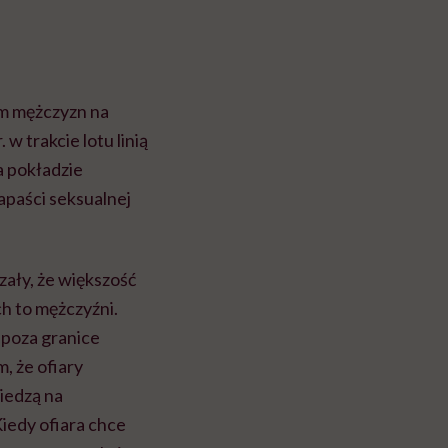
em mężczyzn na
w trakcie lotu linią
a pokładzie
apaści seksualnej
ały, że większość
h to mężczyźni.
 poza granice
, że ofiary
siedzą na
Kiedy ofiara chce