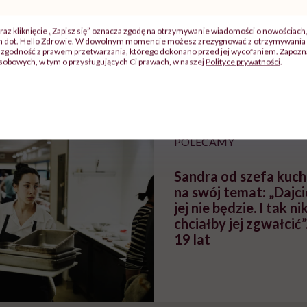
j
raz kliknięcie „Zapisz się” oznacza zgodę na otrzymywanie wiadomości o nowościach
ch dot. Hello Zdrowie. W dowolnym momencie możesz zrezygnować z otrzymywania 
zgodność z prawem przetwarzania, którego dokonano przed jej wycofaniem. Zapoznaj
zy
"Jestem w ciąży, co mi się
Wkrótce nowa "
sobowych, w tym o przysługujących Ci prawach, w naszej
Polityce prywatności
.
szpitalu
należy?". Headhunter o
Instrukcja". Tym 
szkadzać
zmianie pokoleniowej u
atakach paniki. Z
tylko
kobiet w ciąży na rynku
warsztat pacjen
braźni"
pracy
ekspercki
POLECAMY
Sandra od szefa kuch
na swój temat: „Dajcie
jej nie będzie. I tak ni
chciałby jej zgwałcić
19 lat