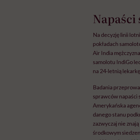
Napaści 
Na decyzję linii lo
pokładach samolotów
Air India mężczyzna
samolotu IndiGo lec
na 24-letnią lekarkę
Badania przeprowad
sprawców napaści s
Amerykańska agencj
danego stanu podkre
zazwyczaj nie znają
środkowym siedzeniu