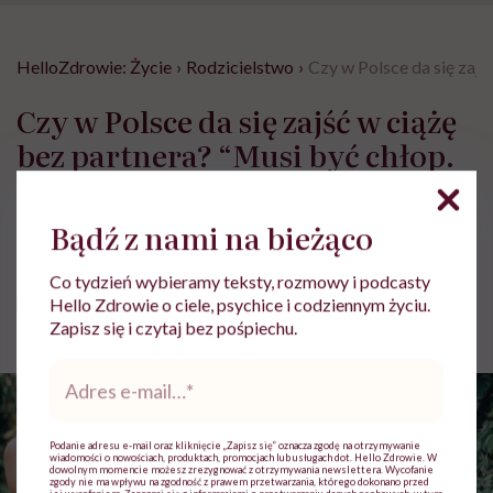
HelloZdrowie: Życie
›
Rodzicielstwo
›
Czy w Polsce da się zajś
Czy w Polsce da się zajść w ciążę
bez partnera? “Musi być chłop.
Choć śmiejemy się, że począł
dziecko długopisem”
Bądź z nami na bieżąco
Co tydzień wybieramy teksty, rozmowy i podcasty
Paulina Dudek
Hello Zdrowie o ciele, psychice i codziennym życiu.
Opublikowano:
21.07.2025 12:10
Zapisz się i czytaj bez pośpiechu.
Aktualizacja:
21.07.2025 14:15
Adres
e-
mail
*
Podanie adresu e-mail oraz kliknięcie „Zapisz się” oznacza zgodę na otrzymywanie
wiadomości o nowościach, produktach, promocjach lub usługach dot. Hello Zdrowie. W
dowolnym momencie możesz zrezygnować z otrzymywania newslettera. Wycofanie
zgody nie ma wpływu na zgodność z prawem przetwarzania, którego dokonano przed