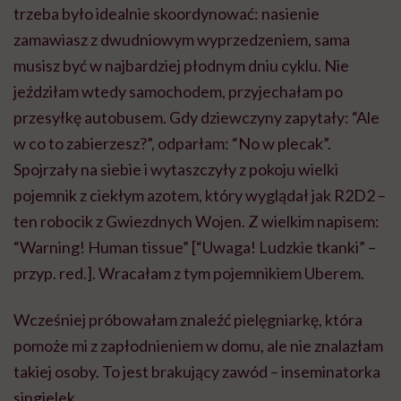
trzeba było idealnie skoordynować: nasienie
zamawiasz z dwudniowym wyprzedzeniem, sama
musisz być w najbardziej płodnym dniu cyklu. Nie
jeździłam wtedy samochodem, przyjechałam po
przesyłkę autobusem. Gdy dziewczyny zapytały: “Ale
w co to zabierzesz?”, odparłam: “No w plecak”.
Spojrzały na siebie i wytaszczyły z pokoju wielki
pojemnik z ciekłym azotem, który wyglądał jak R2D2 –
ten robocik z Gwiezdnych Wojen. Z wielkim napisem:
“Warning! Human tissue” [“Uwaga! Ludzkie tkanki” –
przyp. red.]. Wracałam z tym pojemnikiem Uberem.
Wcześniej próbowałam znaleźć pielęgniarkę, która
pomoże mi z zapłodnieniem w domu, ale nie znalazłam
takiej osoby. To jest brakujący zawód – inseminatorka
singielek.