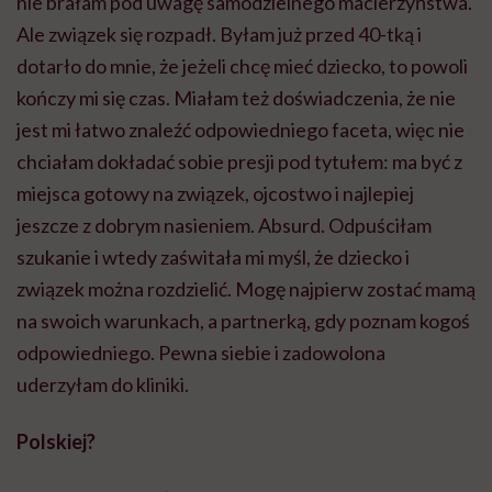
nie brałam pod uwagę samodzielnego macierzyństwa.
Ale związek się rozpadł. Byłam już przed 40-tką i
dotarło do mnie, że jeżeli chcę mieć dziecko, to powoli
kończy mi się czas. Miałam też doświadczenia, że nie
jest mi łatwo znaleźć odpowiedniego faceta, więc nie
chciałam dokładać sobie presji pod tytułem: ma być z
miejsca gotowy na związek, ojcostwo i najlepiej
jeszcze z dobrym nasieniem. Absurd. Odpuściłam
szukanie i wtedy zaświtała mi myśl, że dziecko i
związek można rozdzielić. Mogę najpierw zostać mamą
na swoich warunkach, a partnerką, gdy poznam kogoś
odpowiedniego. Pewna siebie i zadowolona
uderzyłam do kliniki.
Polskiej?