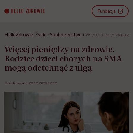
Go
to
Fundacja
content
HelloZdrowie: Życie
›
Społeczeństwo
›
Więcej pieniędzy na zd
Więcej pieniędzy na zdrowie.
Rodzice dzieci chorych na SMA
mogą odetchnąć z ulgą
Opublikowano:
20.12.2023 12:12