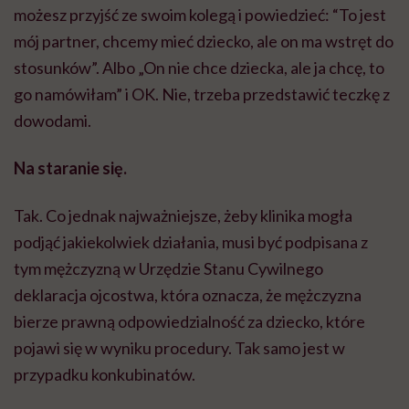
możesz przyjść ze swoim kolegą i powiedzieć: “To jest
mój partner, chcemy mieć dziecko, ale on ma wstręt do
stosunków”. Albo „On nie chce dziecka, ale ja chcę, to
go namówiłam” i OK. Nie, trzeba przedstawić teczkę z
dowodami.
Na staranie się.
Tak. Co jednak najważniejsze, żeby klinika mogła
podjąć jakiekolwiek działania, musi być podpisana z
tym mężczyzną w Urzędzie Stanu Cywilnego
deklaracja ojcostwa, która oznacza, że mężczyzna
bierze prawną odpowiedzialność za dziecko, które
pojawi się w wyniku procedury. Tak samo jest w
przypadku konkubinatów.