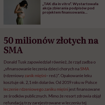
głupota i brak
„TAK dla in vitro”. Wystartowała
wyobraźni"
akcja zbierania podpisów pod
projektem finansowania
zabiegów w całej Polsce
50 milionów złotych na
SMA
Donald Tusk zapowiedział również, że rząd zadba o
„sfinansowanie leczenia dzieci chorych na
SMA
(rdzeniowy
zanik mięśni
– red.)”. Opakowanie leku
kosztuje ok. 2,1 mln dolarów. Od 2019 roku w Polsce
leczenie rdzeniowego zaniku mięśni
jest finansowane
ze środków publicznych. Mimo że resort zdrowia objął
refundacją trzy zarejestrowane w leczeniu tej