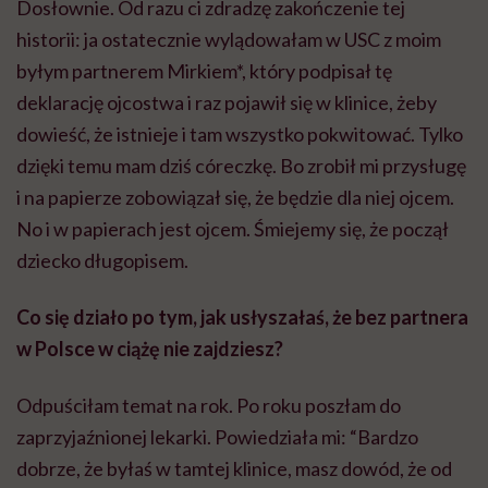
Dosłownie. Od razu ci zdradzę zakończenie tej
historii: ja ostatecznie wylądowałam w USC z moim
byłym partnerem Mirkiem*, który podpisał tę
deklarację ojcostwa i raz pojawił się w klinice, żeby
dowieść, że istnieje i tam wszystko pokwitować. Tylko
dzięki temu mam dziś córeczkę. Bo zrobił mi przysługę
i na papierze zobowiązał się, że będzie dla niej ojcem.
No i w papierach jest ojcem. Śmiejemy się, że począł
dziecko długopisem.
Co się działo po tym, jak usłyszałaś, że bez partnera
w Polsce w ciążę nie zajdziesz?
Odpuściłam temat na rok. Po roku poszłam do
zaprzyjaźnionej lekarki. Powiedziała mi: “Bardzo
dobrze, że byłaś w tamtej klinice, masz dowód, że od