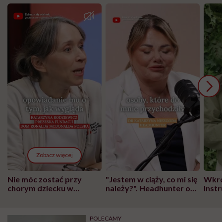
Zobacz więcej
Nie móc zostać przy
"Jestem w ciąży, co mi się
Wkró
chorym dziecku w
należy?". Headhunter o
Inst
szpitalu to tortura.
zmianie pokoleniowej u
atak
"Przeszkadzać w tym
kobiet w ciąży na rynku
wars
może chyba tylko
pracy
eksp
POLECAMY