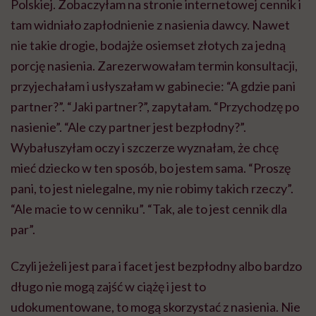
Polskiej. Zobaczyłam na stronie internetowej cennik i
tam widniało zapłodnienie z nasienia dawcy. Nawet
nie takie drogie, bodajże osiemset złotych za jedną
porcję nasienia. Zarezerwowałam termin konsultacji,
przyjechałam i usłyszałam w gabinecie: “A gdzie pani
partner?”. “Jaki partner?”, zapytałam. “Przychodzę po
nasienie”. “Ale czy partner jest bezpłodny?”.
Wybałuszyłam oczy i szczerze wyznałam, że chcę
mieć dziecko w ten sposób, bo jestem sama. “Proszę
pani, to jest nielegalne, my nie robimy takich rzeczy”.
“Ale macie to w cenniku”. “Tak, ale to jest cennik dla
par”.
Czyli jeżeli jest para i facet jest bezpłodny albo bardzo
długo nie mogą zajść w ciążę i jest to
udokumentowane, to mogą skorzystać z nasienia. Nie