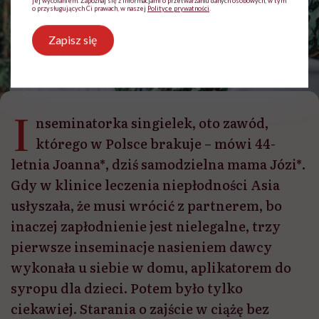
jej wycofaniem. Zapoznaj się z informacjami o przetwarzaniu danych osobowych, w tym
o przysługujących Ci prawach, w naszej
Polityce prywatności
.
Zapisz się
Czy w Polsce da się zajść w ciążę bez partnera? “Musi być chłop. Choć śmiejemy
się, że począł dziecko długopisem” /fot. Getty Images
I
nseminatorka singielek, oto zawód,
którego w Polsce brakuje – mówi 44-
letnia Joanna*, dziś samodzielna mama Józi*.
Gdy w klinice leczenia niepłodności Asia
usłyszała, że musi wrócić z partnerem, bo
inaczej zapłodnienie jest nielegalne, trzy
pierwsze inseminacje nasieniem dawcy
wykonała u siebie w domu, aplikatorem do
syropu dla dzieci. Potem było tylko
ciekawiej. Starania o zajście w ciążę bez