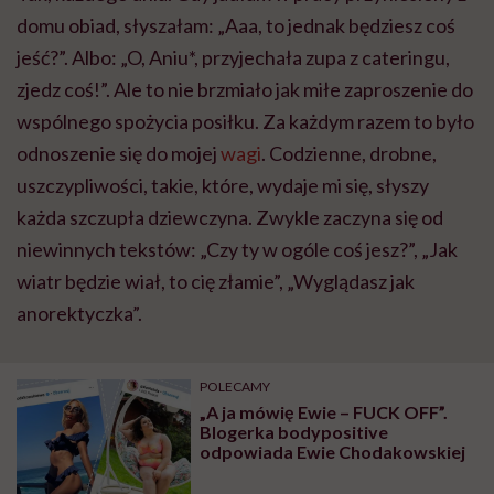
domu obiad, słyszałam: „Aaa, to jednak będziesz coś
jeść?”. Albo: „O, Aniu*, przyjechała zupa z cateringu,
zjedz coś!”. Ale to nie brzmiało jak miłe zaproszenie do
wspólnego spożycia posiłku. Za każdym razem to było
odnoszenie się do mojej
wagi
. Codzienne, drobne,
uszczypliwości, takie, które, wydaje mi się, słyszy
każda szczupła dziewczyna. Zwykle zaczyna się od
niewinnych tekstów: „Czy ty w ogóle coś jesz?”, „Jak
wiatr będzie wiał, to cię złamie”, „Wyglądasz jak
anorektyczka”.
POLECAMY
„A ja mówię Ewie – FUCK OFF”.
Blogerka bodypositive
odpowiada Ewie Chodakowskiej