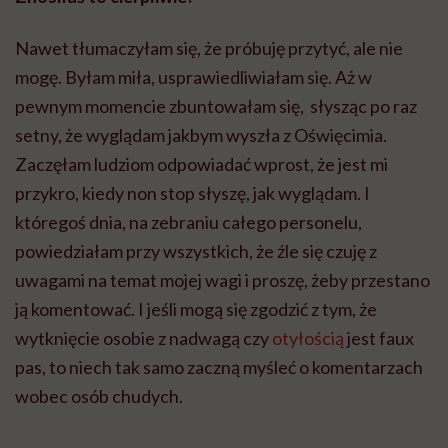
Nawet tłumaczyłam się, że próbuję przytyć, ale nie
mogę. Byłam miła, usprawiedliwiałam się. Aż w
pewnym momencie zbuntowałam się, słysząc po raz
setny, że wyglądam jakbym wyszła z Oświęcimia.
Zaczęłam ludziom odpowiadać wprost, że jest mi
przykro, kiedy non stop słyszę, jak wyglądam. I
któregoś dnia, na zebraniu całego personelu,
powiedziałam przy wszystkich, że źle się czuję z
uwagami na temat mojej wagi i proszę, żeby przestano
ją komentować. I jeśli mogą się zgodzić z tym, że
wytknięcie osobie z nadwagą czy
otyłością
jest faux
pas, to niech tak samo zaczną myśleć o komentarzach
wobec osób chudych.