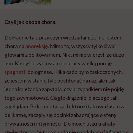
Czyli jak osoba chora.
Dokładnie tak, przy czym wiedziałam, że nie jestem
chora na
anoreksję
. Mimo to, wszyscy tylko kiwali
głowami z politowaniem. Nikt mi nie wierzył, że dużo
jem. Kiedyś przyniosłam do pracy wielką porcję
spaghetti
bolognese. Kilka osób było zaskoczonych,
że jestem w stanie tyle pochłonąć na raz, ale i tak
jedna koleżanka zapytała, czy przypadkiem nie pójdę
tego zwymiotować. Ciągłe drążenie, dlaczego tak
wyglądam. Po komentarzach, które i tak uważałam za
delikatne, zaczęły się docinki zahaczające o sferę
prywatności i intymności. Do moich uszu trafiały
stwierdzenia, że taka chuda nie spodobam się facetom