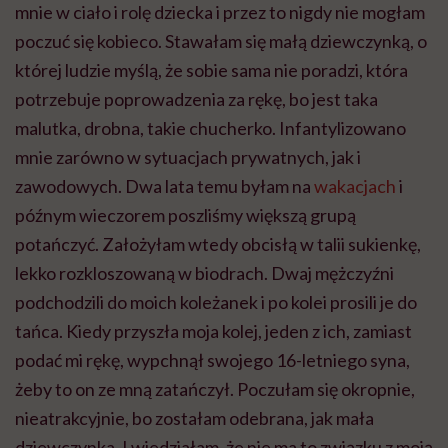
mnie w ciało i rolę dziecka i przez to nigdy nie mogłam
poczuć się kobieco. Stawałam się małą dziewczynką, o
której ludzie myślą, że sobie sama nie poradzi, która
potrzebuje poprowadzenia za rękę, bo jest taka
malutka, drobna, takie chucherko. Infantylizowano
mnie zarówno w sytuacjach prywatnych, jak i
zawodowych. Dwa lata temu byłam na
wakacjach
i
późnym wieczorem poszliśmy większą grupą
potańczyć. Założyłam wtedy obcisłą w talii sukienkę,
lekko rozkloszowaną w biodrach. Dwaj mężczyźni
podchodzili do moich koleżanek i po kolei prosili je do
tańca. Kiedy przyszła moja kolej, jeden z ich, zamiast
podać mi rękę, wypchnął swojego 16-letniego syna,
żeby to on ze mną zatańczył. Poczułam się okropnie,
nieatrakcyjnie, bo zostałam odebrana, jak mała
dziewczynka. I wiedziałam, że nie ma to związku z moją