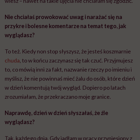
wiesz – nawet na takie ujęcia nie chciałam się zgodzić.
Nie chciałaś prowokować uwag i narażać się na
przykre i bolesne komentarze na temat tego, jak
wyglądasz?
To też. Kiedy non stop słyszysz, że jesteś koszmarnie
chuda
, to w końcu zaczynasz się tak czuć. Przyjmujesz
to, co mówią inni za fakt, nazwanie rzeczy po imieniu i
myślisz, że nie powinnaś mieć żalu do osób, które dzień
w dzień komentują twój wygląd. Dopiero po latach
zrozumiałam, że przekraczano moje granice.
Naprawdę, dzień w dzień słyszałaś, że źle
wyglądasz?
Tak, każdego dnia. Gdy jadłam w pracy przyniesiony z