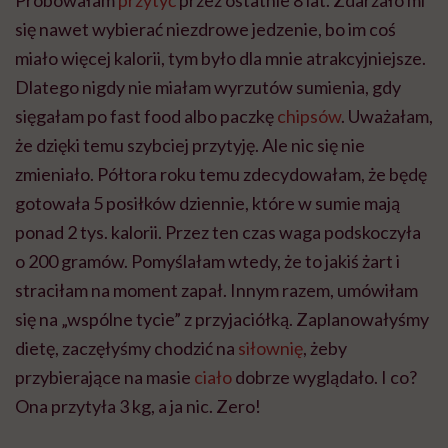
Próbowałam
przytyć
przez ostatnie 8 lat. Zdarzało mi
się nawet wybierać niezdrowe jedzenie, bo im coś
miało więcej kalorii, tym było dla mnie atrakcyjniejsze.
Dlatego nigdy nie miałam wyrzutów sumienia, gdy
sięgałam po fast food albo paczkę
chipsów
. Uważałam,
że dzięki temu szybciej przytyję. Ale nic się nie
zmieniało. Półtora roku temu zdecydowałam, że będę
gotowała 5 posiłków dziennie, które w sumie mają
ponad 2 tys. kalorii. Przez ten czas waga podskoczyła
o 200 gramów. Pomyślałam wtedy, że to jakiś żart i
straciłam na moment zapał. Innym razem, umówiłam
się na „wspólne tycie” z przyjaciółką. Zaplanowałyśmy
dietę, zaczęłyśmy chodzić na
siłownię
, żeby
przybierające na masie
ciało
dobrze wyglądało. I co?
Ona przytyła 3 kg, a ja nic. Zero!