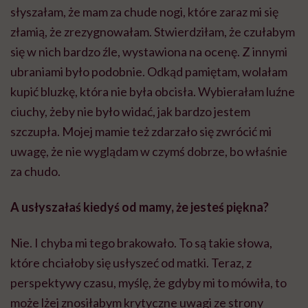
słyszałam, że mam za chude nogi, które zaraz mi się
złamią, że zrezygnowałam. Stwierdziłam, że czułabym
się w nich bardzo źle, wystawiona na ocenę. Z innymi
ubraniami było podobnie. Odkąd pamiętam, wolałam
kupić bluzkę, która nie była obcisła. Wybierałam luźne
ciuchy, żeby nie było widać, jak bardzo jestem
szczupła. Mojej mamie też zdarzało się zwrócić mi
uwagę, że nie wyglądam w czymś dobrze, bo właśnie
za chudo.
A usłyszałaś kiedyś od mamy, że jesteś piękna?
Nie. I chyba mi tego brakowało. To są takie słowa,
które chciałoby się usłyszeć od matki. Teraz, z
perspektywy czasu, myślę, że gdyby mi to mówiła, to
może lżej znosiłabym krytyczne uwagi ze strony