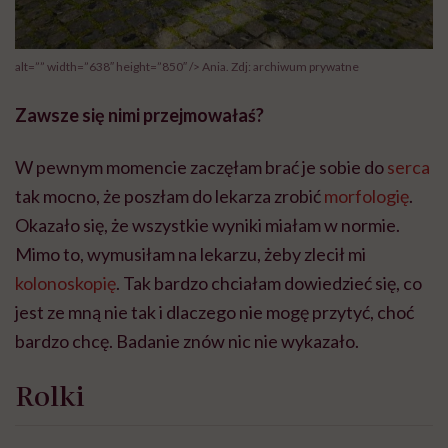
alt=”” width=”638″ height=”850″ /> Ania. Zdj: archiwum prywatne
Zawsze się nimi przejmowałaś?
W pewnym momencie zaczęłam brać je sobie do
serca
tak mocno, że poszłam do lekarza zrobić
morfologię
.
Okazało się, że wszystkie wyniki miałam w normie.
Mimo to, wymusiłam na lekarzu, żeby zlecił mi
kolonoskopię
. Tak bardzo chciałam dowiedzieć się, co
jest ze mną nie tak i dlaczego nie mogę przytyć, choć
bardzo chcę. Badanie znów nic nie wykazało.
Rolki