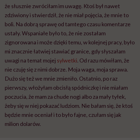
że słusznie zwróciłam im uwagę. Ktoś był nawet
zdziwiony i stwierdził, że nie miał pojęcia, że mnie to
boli. Na dobrą sprawę od tamtego czasu komentarze
ustały. Wspaniałe było to, że nie zostałam
zignorowana i może dzięki temu, w kolejnej pracy, było
mi znacznie łatwiej stawiać granice, gdy słyszałam
uwagi na temat mojej
sylwetki
. Od razu mówiłam, że
nie czuję się z nimi dobrze. Moja waga, moja sprawa.
Dużo się też we mnie zmieniło. Ostatnio, po raz
pierwszy, włożyłam obcisłą spódniczkę i nie miałam
poczucia, że mam za chude nogi albo za mały tyłek,
żeby się w niej pokazać ludziom. Nie bałam się, że ktoś
będzie mnie oceniał i to było fajne, czułam się jak
milion dolarów.