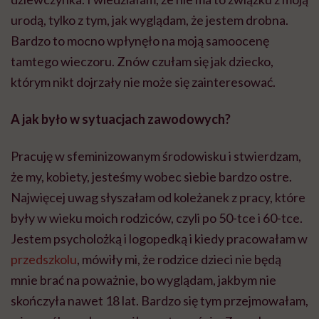
urodą, tylko z tym, jak wyglądam, że jestem drobna.
Bardzo to mocno wpłynęło na moją samoocenę
tamtego wieczoru. Znów czułam się jak dziecko,
którym nikt dojrzały nie może się zainteresować.
A jak było w sytuacjach zawodowych?
Pracuję w sfeminizowanym środowisku i stwierdzam,
że my, kobiety, jesteśmy wobec siebie bardzo ostre.
Najwięcej uwag słyszałam od koleżanek z pracy, które
były w wieku moich rodziców, czyli po 50-tce i 60-tce.
Jestem psycholożką i logopedką i kiedy pracowałam w
przedszkolu
, mówiły mi, że rodzice dzieci nie będą
mnie brać na poważnie, bo wyglądam, jakbym nie
skończyła nawet 18 lat. Bardzo się tym przejmowałam,