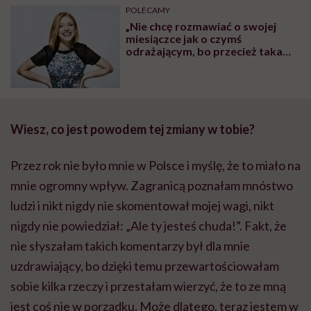
POLECAMY
„Nie chcę rozmawiać o swojej
miesiączce jak o czymś
odrażającym, bo przecież taka
ona nie jest. To normalna funkcja
biologiczna mojego ciała” – mówi
Clara Henry, szwedzka blogerka,
autorka książki „Tak, mam okres,
a co?”
Wiesz, co jest powodem tej zmiany w tobie?
Przez rok nie było mnie w Polsce i myślę, że to miało na
mnie ogromny wpływ. Zagranicą poznałam mnóstwo
ludzi i nikt nigdy nie skomentował mojej wagi, nikt
nigdy nie powiedział: „Ale ty jesteś chuda!”. Fakt, że
nie słyszałam takich komentarzy był dla mnie
uzdrawiający, bo dzięki temu przewartościowałam
sobie kilka rzeczy i przestałam wierzyć, że to ze mną
jest coś nie w porządku. Może dlatego, teraz jestem w