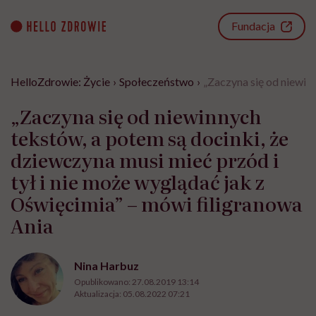
Go
to
Fundacja
content
HelloZdrowie: Życie
›
Społeczeństwo
›
„Zaczyna się od niewinn
„Zaczyna się od niewinnych
tekstów, a potem są docinki, że
dziewczyna musi mieć przód i
tył i nie może wyglądać jak z
Oświęcimia” – mówi filigranowa
Ania
Nina Harbuz
Opublikowano:
27.08.2019 13:14
Aktualizacja:
05.08.2022 07:21