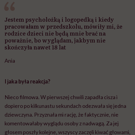
Jestem psycholożką i logopedką i kiedy
pracowałam w przedszkolu, mówiły mi, że
rodzice dzieci nie będą mnie brać na
poważnie, bo wyglądam, jakbym nie
skończyła nawet 18 lat
Ania
I jaka była reakcja?
Nieco filmowa. W pierwszej chwili zapadła cisza i
dopiero po kilkunastu sekundach odezwała się jedna
dziewczyna. Przyznała mi rację, że faktycznie, nie
komentowałaby wyglądu osoby z nadwagą. Za jej
głosem poszły kolejne, wszyscy zaczęli kiwać głowami,