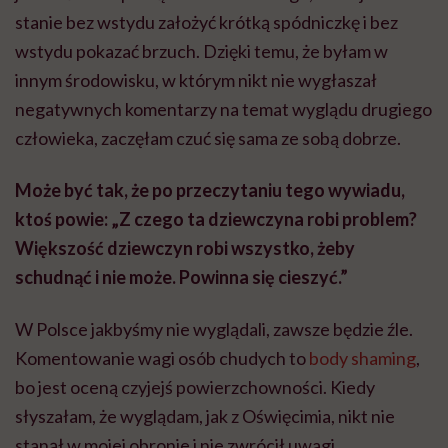
stanie bez wstydu założyć krótką spódniczkę i bez
wstydu pokazać brzuch. Dzięki temu, że byłam w
innym środowisku, w którym nikt nie wygłaszał
negatywnych komentarzy na temat wyglądu drugiego
człowieka, zaczęłam czuć się sama ze sobą dobrze.
Może być tak, że po przeczytaniu tego wywiadu,
ktoś powie: „Z czego ta dziewczyna robi problem?
Większość dziewczyn robi wszystko, żeby
schudnąć i nie może. Powinna się cieszyć.”
W Polsce jakbyśmy nie wyglądali, zawsze będzie źle.
Komentowanie wagi osób chudych to
body shaming
,
bo jest oceną czyjejś powierzchowności. Kiedy
słyszałam, że wyglądam, jak z Oświęcimia, nikt nie
stanął w mojej obronie i nie zwrócił uwagi