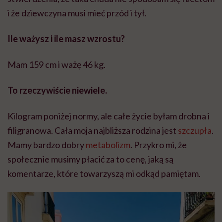
i że dziewczyna musi mieć przód i tył.
Ile ważysz i ile masz wzrostu?
Mam 159 cm i ważę 46 kg.
To rzeczywiście niewiele.
Kilogram poniżej normy, ale całe życie byłam drobna i
filigranowa. Cała moja najbliższa rodzina jest
szczupła
.
Mamy bardzo dobry
metabolizm
. Przykro mi, że
społecznie musimy płacić za to cenę, jaką są
komentarze, które towarzyszą mi odkąd pamiętam.