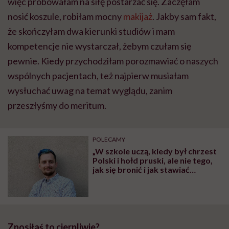
więc próbowałam na siłę postarzać się. Zaczęłam
nosić koszule, robiłam mocny
makijaż
. Jakby sam fakt,
że skończyłam dwa kierunki studiów i mam
kompetencje nie wystarczał, żebym czułam się
pewnie. Kiedy przychodziłam porozmawiać o naszych
wspólnych pacjentach, też najpierw musiałam
wysłuchać uwag na temat wyglądu, zanim
przeszłyśmy do meritum.
POLECAMY
„W szkole uczą, kiedy był chrzest
Polski i hołd pruski, ale nie tego,
jak się bronić i jak stawiać
granice” – mówi Emil Bekier,
ofiara prześladowania
Znosiłaś to cierpliwie?