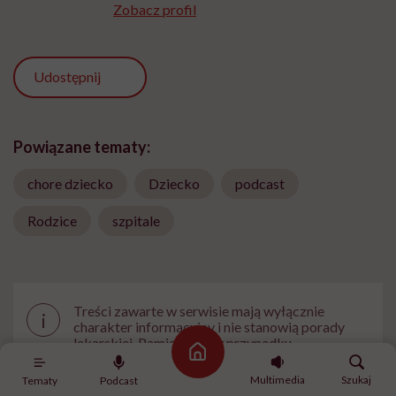
Zobacz profil
Udostępnij
Powiązane tematy:
chore dziecko
Dziecko
podcast
Rodzice
szpitale
Treści zawarte w serwisie mają wyłącznie
i
charakter informacyjny i nie stanowią porady
lekarskiej. Pamiętaj, że w przypadku
Strona główna
problemów ze zdrowiem należy bezwzględnie
skonsultować się z lekarzem.
Multimedia
Szukaj
Tematy
Podcast