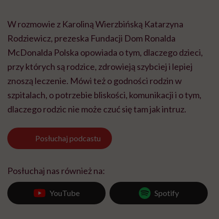
W rozmowie z Karoliną Wierzbińską Katarzyna
Rodziewicz, prezeska Fundacji Dom Ronalda
McDonalda Polska opowiada o tym, dlaczego dzieci,
przy których są rodzice, zdrowieją szybciej i lepiej
znoszą leczenie. Mówi też o godności rodzin w
szpitalach, o potrzebie bliskości, komunikacji i o tym,
dlaczego rodzic nie może czuć się tam jak intruz.
Posłuchaj
podcastu
Posłuchaj nas również na:
YouTube
Spotify