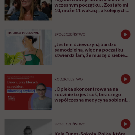
wczesnym początku. „Zostało mi
10, może 11 wakacji, a kolejnych
nie będę już świadoma”
MATERIAŁY PROMOCYJNE
SPOŁECZEŃSTWO
„Jestem dziewczyną bardzo
samodzielną, więc na początku
stwierdziłam, że muszę o siebie
zadbać”. Emilia Pobiedzińska o
słodko-gorzkim doświadczeniu
menopauzy
RODZICIELSTWO
„Opieka skoncentrowana na
rodzinie to jest coś, bez czego
współczesna medycyna sobie nie
poradzi”
SPOŁECZEŃSTWO
Kaja Funez-Sokoła, Polka, która