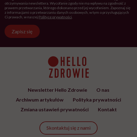
otrzymywania newslettera. Wycofanie zgody nie ma wpływu na zgodność z
prawem przetwarzania, którego dokonano przed jej wycofaniem. Zapoznaj się
z informacjami o przetwarzaniu danych osobowych, w tym o przysługujących
Ci prawach, w naszej
Polityce prywatności
.
Zapisz się
Newsletter Hello Zdrowie
O nas
Archiwum artykułów
Polityka prywatności
Zmiana ustawień prywatności
Kontakt
Skontaktuj się z nami