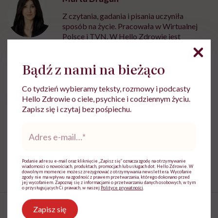
Z czytania, gadania i pisania uczyniła
sposób na życie. Pracowała w Wirtualnej
Polsce i TVN. W Hello Zdrowie jest
dziennikarką i wydawczynią
Zobacz profil
Bądź z nami na bieżąco
Co tydzień wybieramy teksty, rozmowy i podcasty
Hello Zdrowie o ciele, psychice i codziennym życiu.
Udostępnij
Zapisz się i czytaj bez pośpiechu.
Adres
e-
Powiązane tematy:
mail
*
Odchudzanie
skuteczne odchudzanie
waga
Podanie adresu e-mail oraz kliknięcie „Zapisz się” oznacza zgodę na otrzymywanie
wiadomości o nowościach, produktach, promocjach lub usługach dot. Hello Zdrowie. W
dowolnym momencie możesz zrezygnować z otrzymywania newslettera. Wycofanie
zgody nie ma wpływu na zgodność z prawem przetwarzania, którego dokonano przed
jej wycofaniem. Zapoznaj się z informacjami o przetwarzaniu danych osobowych, w tym
o przysługujących Ci prawach, w naszej
Polityce prywatności
.
Zapisz się