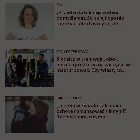
ŻYCIE
„Przed ostatnim epizodem
pomyślałam, że kolejnego nie
przeżyję. Ale dziś myślę, że
przeżyję, tylko wcześniej pójdę
po pomoc”. Alicja o wychodzeniu z
depresji
SPOŁECZEŃSTWO
Siedzisz w tramwaju, obok
nieznany mężczyzna zaczyna się
masturbować. Czy wiesz, co
robić?
MINDFULNESS
„Jestem w związku, ale mam
ochotę romansować z innymi”.
Rozmawiamy o tym z
psychologiem