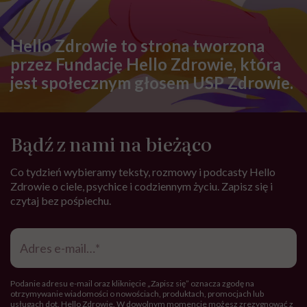
Hello Zdrowie to strona tworzona
przez Fundację Hello Zdrowie, która
jest społecznym głosem USP Zdrowie.
Bądź z nami na bieżąco
Co tydzień wybieramy teksty, rozmowy i podcasty Hello
Zdrowie o ciele, psychice i codziennym życiu. Zapisz się i
czytaj bez pośpiechu.
Adres
e-
mail
*
Podanie adresu e-mail oraz kliknięcie „Zapisz się” oznacza zgodę na
otrzymywanie wiadomości o nowościach, produktach, promocjach lub
usługach dot. Hello Zdrowie. W dowolnym momencie możesz zrezygnować z