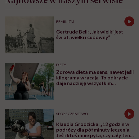
FEMINIZM
Gertrude Bell: „Jak wielki jest
świat, wielki i cudowny”
DIETY
Zdrowa dieta ma sens, nawet jeśli
kilogramy wracają. To odkrycie
daje nadzieję wszystkim
walczącym z efektem jo-jo
SPOŁECZEŃSTWO
Klaudia Grodzicka: „12 godzin w
podróży dla pół minuty leczenia.
Jeśli ktoś mnie pyta, czy cały ten