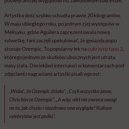
poświęcano jej wyglądowi niż zawodowym sukcesom.
Artystka dość szybko schudła prawie 20 kilogramów.
W maju ubiegłego roku, po jednym z jej występów w
Meksyku, gdzie Aguilera zaprezentowała nową
sylwetkę, fani zaczęli spekulować, że gwiazda popu
stosuje Ozempic. To popularny lek na
cukrzycę typu 2
,
którego jednym ze skutków ubocznych jest utrata
masy ciała. Dociekliwi internauci w komentarzach pod
zdjęciami i nagraniami artystki pisali wprost:
„Widać, że Ozempic działa”, „Czyli wszystko jasne,
Chris bierze Ozempic”, „A więc nikt nie zwraca uwagi
na to, jak chudo i niezdrowo ona wygląda? Kultura
celebrytów jest podła”.