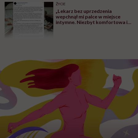
ŻYCIE
„Lekarz bez uprzedzenia
wepchnął mi palce w miejsce
intymne. Niezbyt komfortowa i
przyjemna sytuacja” – mówi
Justyna Kokoszenko o
traumatycznej wizycie u
ginekologa