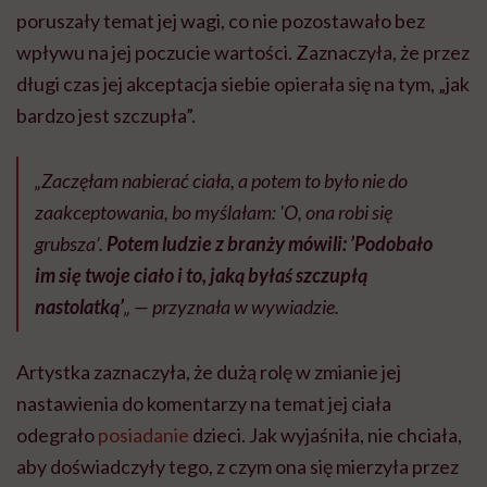
poruszały temat jej wagi, co nie pozostawało bez
wpływu na jej poczucie wartości. Zaznaczyła, że przez
długi czas jej akceptacja siebie opierała się na tym, „jak
bardzo jest szczupła”.
„Zaczęłam nabierać ciała, a potem to było nie do
zaakceptowania, bo myślałam: 'O, ona robi się
grubsza’.
Potem ludzie z branży mówili: ’
Podobało
im się twoje ciało i to, jaką byłaś szczupłą
nastolatką’
„
— przyznała w wywiadzie.
Artystka zaznaczyła, że dużą rolę w zmianie jej
nastawienia do komentarzy na temat jej ciała
odegrało
posiadanie
dzieci. Jak wyjaśniła, nie chciała,
aby doświadczyły tego, z czym ona się mierzyła przez