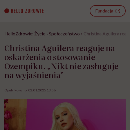
Go
to
Fundacja
content
HelloZdrowie: Życie
›
Społeczeństwo
›
Christina Aguilera reag
Christina Aguilera reaguje na
oskarżenia o stosowanie
Ozempiku. „Nikt nie zasługuje
na wyjaśnienia”
Opublikowano:
02.01.2025 13:56