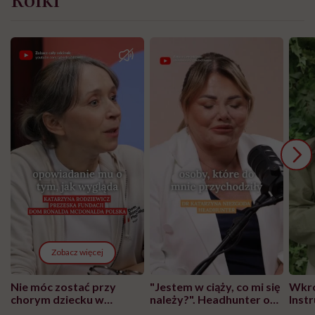
Zobacz więcej
Nie móc zostać przy
"Jestem w ciąży, co mi się
Wkró
chorym dziecku w
należy?". Headhunter o
Inst
szpitalu to tortura.
zmianie pokoleniowej u
atak