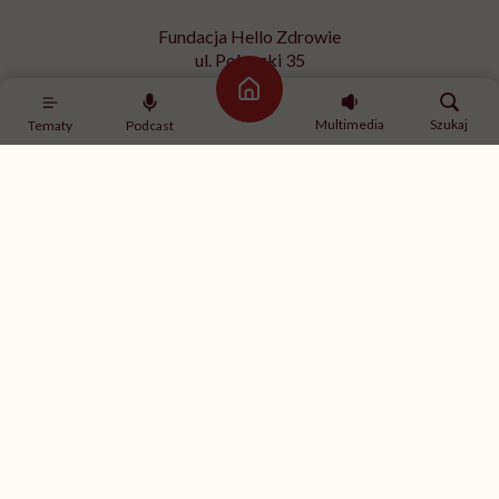
Fundacja Hello Zdrowie
ul. Poleczki 35
02-822 Warszawa
Strona główna
NIP 9512613236
Multimedia
Szukaj
Tematy
Podcast
Kontakt z redakcją
redakcja@hellozdrowie.pl
Dołącz do naszej społeczności
Właścicielem serwisu
HelloZdrowie
jest Fundacja należąca
do
USP Zdrowie sp. z o.o.
, które jest częścią
USP Group
.
Treści zawarte w serwisie HelloZdrowie mają charakter
informacyjno-edukacyjny. Jeśli potrzebujesz porady
odnośnie swojego stanu zdrowia, skonsultuj się z lekarzem
lub farmaceutą.