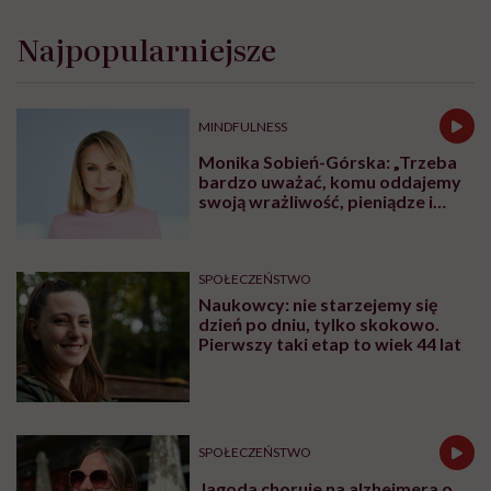
Najpopularniejsze
MINDFULNESS
Monika Sobień-Górska: „Trzeba
bardzo uważać, komu oddajemy
swoją wrażliwość, pieniądze i
zaufanie”
SPOŁECZEŃSTWO
Naukowcy: nie starzejemy się
dzień po dniu, tylko skokowo.
Pierwszy taki etap to wiek 44 lat
SPOŁECZEŃSTWO
Jagoda choruje na alzheimera o