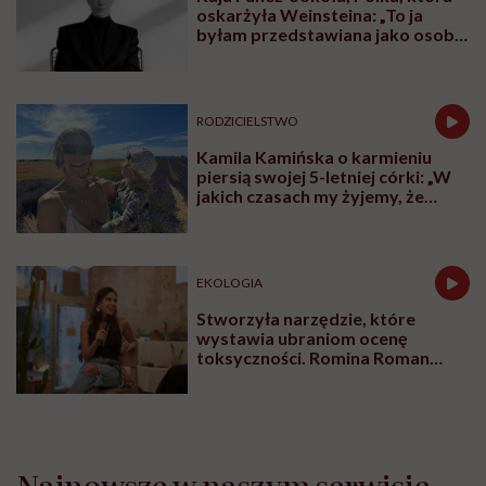
oskarżyła Weinsteina: „To ja
byłam przedstawiana jako osoba,
która musi się bronić”
RODZICIELSTWO
Kamila Kamińska o karmieniu
piersią swojej 5-letniej córki: „W
jakich czasach my żyjemy, że
naturalne sprawy musimy
normalizować?”
EKOLOGIA
Stworzyła narzędzie, które
wystawia ubraniom ocenę
toksyczności. Romina Roman
tłumaczy, co plastik robi z naszą
skórą
Najnowsze w naszym serwisie