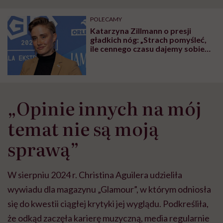
"Przeszkadzać w tym
kobiet w ciąży na rynku
wars
może chyba tylko
pracy
eksp
POLECAMY
głupota i brak
Katarzyna Zillmann o presji
wyobraźni"
gładkich nóg: „Strach pomyśleć,
ile cennego czasu dajemy sobie
zabierać”
„Opinie innych na mój
temat nie są moją
sprawą”
W sierpniu 2024 r. Christina Aguilera udzieliła
wywiadu dla magazynu „Glamour”, w którym odniosła
się do kwestii ciągłej krytyki jej wyglądu. Podkreśliła,
że odkąd zaczęła karierę muzyczną, media regularnie