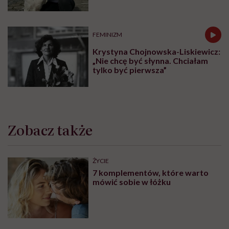
trud ma sens, bez wahania
odpowiadam: 'tak’”
FEMINIZM
Krystyna Chojnowska-Liskiewicz:
„Nie chcę być słynna. Chciałam
tylko być pierwsza”
Zobacz także
ŻYCIE
7 komplementów, które warto
mówić sobie w łóżku