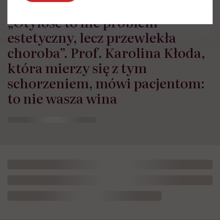
„Otyłość to nie problem
estetyczny, lecz przewlekła
choroba”. Prof. Karolina Kłoda,
która mierzy się z tym
schorzeniem, mówi pacjentom:
to nie wasza wina