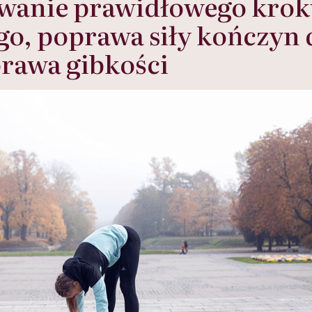
owanie prawidłowego kro
o, poprawa siły kończyn
rawa gibkości