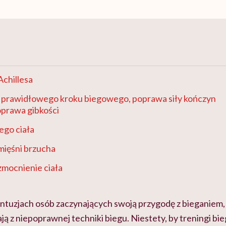
chillesa
 prawidłowego kroku biegowego, poprawa siły kończyn
oprawa gibkości
łego ciała
ięśni brzucha
wzmocnienie ciała
ontuzjach osób zaczynających swoją przygodę z bieganiem,
ją z niepoprawnej techniki biegu. Niestety, by treningi b