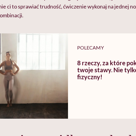
nie ci to sprawiać trudność, ćwiczenie wykonaj na jednej 
ombinacji.
POLECAMY
8 rzeczy, za które po
twoje stawy. Nie tylk
fizyczny!