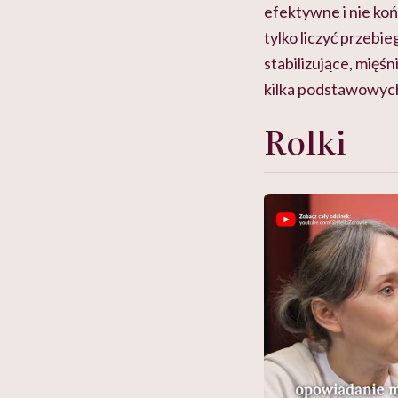
efektywne i nie koń
tylko liczyć przebi
stabilizujące, mięśn
kilka podstawowych
Rolki