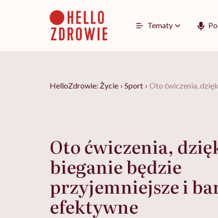
Go
to
content
Tematy
Po
HelloZdrowie: Życie
›
Sport
›
Oto ćwiczenia, dzięk
Oto ćwiczenia, dzię
bieganie będzie
przyjemniejsze i ba
efektywne