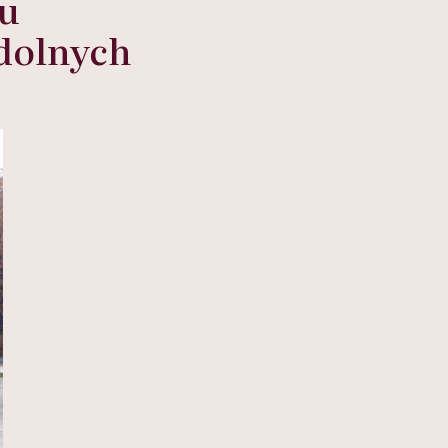
ku
 dolnych