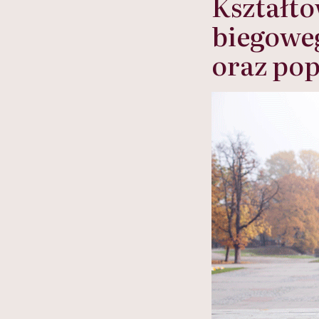
Kształt
biegoweg
oraz pop