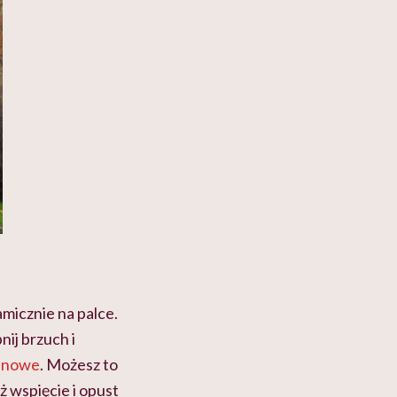
micznie na palce.
nij brzuch i
anowe
. Możesz to
ż wspięcie i opust