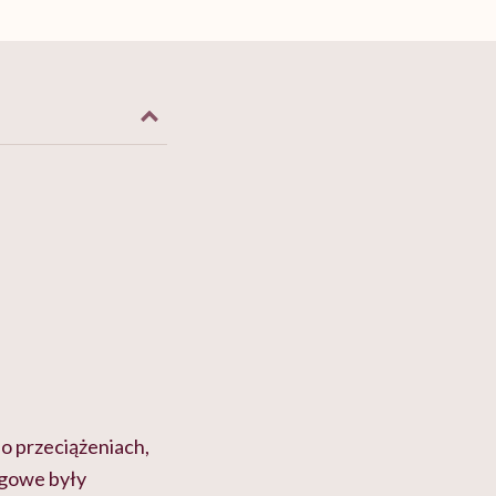
 o przeciążeniach,
iegowe były