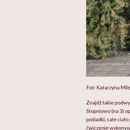
Fot: Katarzyna Mi
Znajdź takie podwyż
Stopniowo (na 3) o
pośladki, całe ciał
ćwiczenie wykonywać