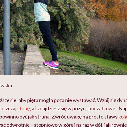
lewska
szenie, aby pięta mogła poza nie wystawać. Wzbij się dyna
puszczaj
stopę
, aż znajdziesz się w pozycji początkowej. Nap
o powinno być jak struna. Zwróć uwagę na proste stawy
kol
 odwrotnie – stopniowo w górę i na raz w dół, jak równie