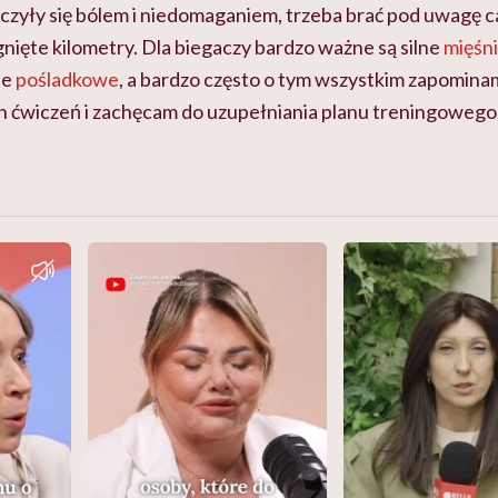
czyły się bólem i niedomaganiem, trzeba brać pod uwagę ca
egnięte kilometry. Dla biegaczy bardzo ważne są silne
mięśn
ie
pośladkowe
, a bardzo często o tym wszystkim zapomin
 ćwiczeń i zachęcam do uzupełniania planu treningowego, 