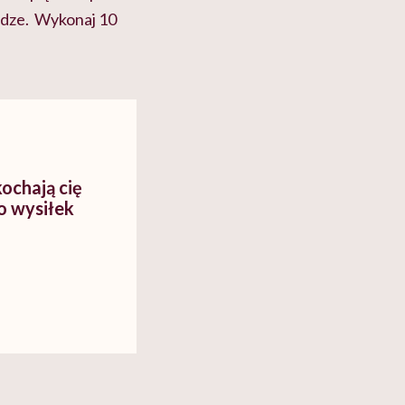
nodze. Wykonaj 10
kochają cię
o wysiłek