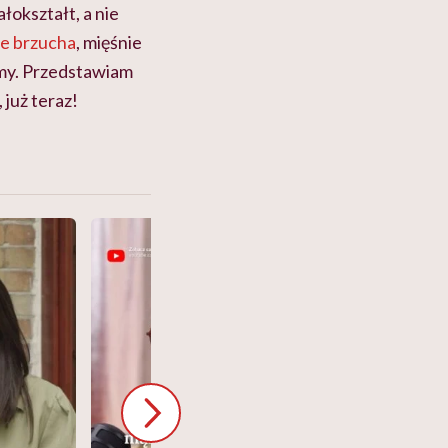
łokształt, a nie
ie brzucha
, mięśnie
amy. Przedstawiam
już teraz!