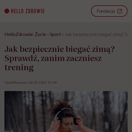
Go
to
Fundacja
content
HelloZdrowie: Życie
›
Sport
›
Jak bezpiecznie biegać zimą? Spr
Jak bezpiecznie biegać zimą?
Sprawdź, zanim zaczniesz
trening
Opublikowano:
06.02.2022 15:44