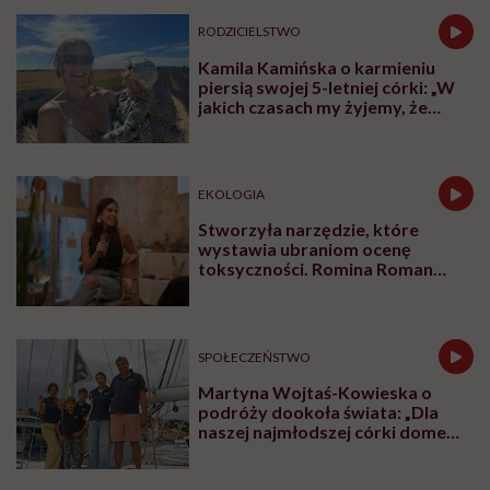
RODZICIELSTWO
Kamila Kamińska o karmieniu
piersią swojej 5-letniej córki: „W
jakich czasach my żyjemy, że
naturalne sprawy musimy
normalizować?”
EKOLOGIA
Stworzyła narzędzie, które
wystawia ubraniom ocenę
toksyczności. Romina Roman
tłumaczy, co plastik robi z naszą
skórą
SPOŁECZEŃSTWO
Martyna Wojtaś-Kowieska o
podróży dookoła świata: „Dla
naszej najmłodszej córki domem
jest jacht. Miała dwa latka, kiedy
wypływaliśmy w rejs”