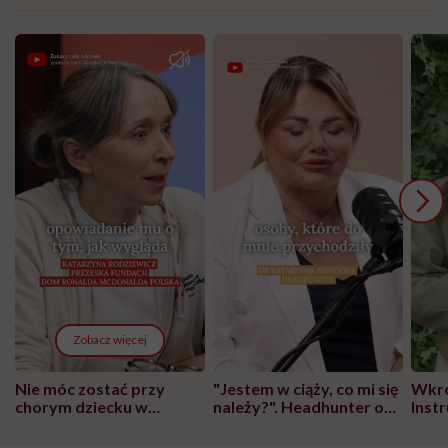
Zobacz więcej
Nie móc zostać przy
"Jestem w ciąży, co mi się
Wkró
chorym dziecku w
należy?". Headhunter o
Inst
szpitalu to tortura.
zmianie pokoleniowej u
atak
"Przeszkadzać w tym
kobiet w ciąży na rynku
wars