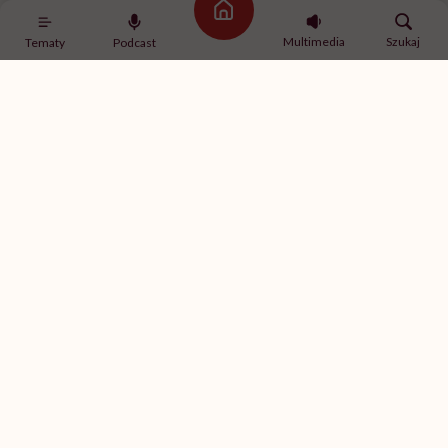
psychologiem
Strona główna
Multimedia
Szukaj
Tematy
Podcast
SPOŁECZEŃSTWO
„Co miałaś na sobie?”. Wystawa,
która prezentuje ubrania, jakie
miały na sobie ofiary gwałtu w
momencie napaści
SPORT
Ćwiczenia z hantlami – wypracuj
smukłe ramiona
SPORT
Ćwiczenia na brzuch na drążku –
ćwiczenia na boki brzucha