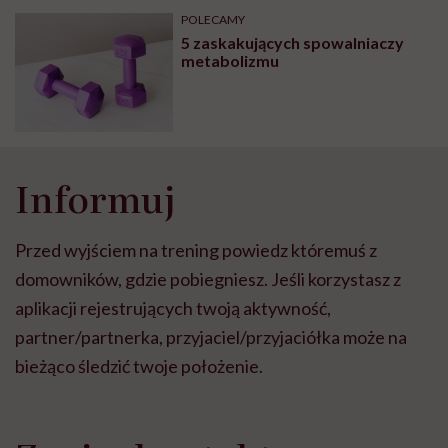
może chyba tylko
pracy
eksp
POLECAMY
głupota i brak
5 zaskakujących spowalniaczy
wyobraźni"
metabolizmu
Informuj
Przed wyjściem na trening powiedz któremuś z
domowników, gdzie pobiegniesz. Jeśli korzystasz z
aplikacji rejestrujących twoją aktywność,
partner/partnerka, przyjaciel/przyjaciółka może na
bieżąco śledzić twoje położenie.