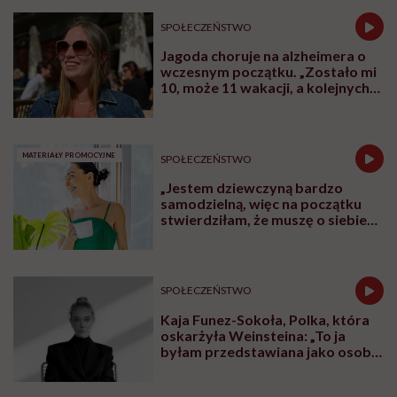
SPOŁECZEŃSTWO
Jagoda choruje na alzheimera o
wczesnym początku. „Zostało mi
10, może 11 wakacji, a kolejnych
nie będę już świadoma”
MATERIAŁY PROMOCYJNE
SPOŁECZEŃSTWO
„Jestem dziewczyną bardzo
samodzielną, więc na początku
stwierdziłam, że muszę o siebie
zadbać”. Emilia Pobiedzińska o
słodko-gorzkim doświadczeniu
menopauzy
SPOŁECZEŃSTWO
Kaja Funez-Sokoła, Polka, która
oskarżyła Weinsteina: „To ja
byłam przedstawiana jako osoba,
która musi się bronić”