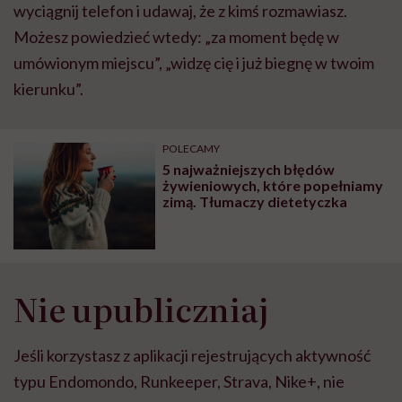
wyciągnij telefon i udawaj, że z kimś rozmawiasz.
Możesz powiedzieć wtedy: „za moment będę w
umówionym miejscu”, „widzę cię i już biegnę w twoim
kierunku”.
POLECAMY
5 najważniejszych błędów
żywieniowych, które popełniamy
zimą. Tłumaczy dietetyczka
Nie upubliczniaj
Jeśli korzystasz z aplikacji rejestrujących aktywność
typu Endomondo, Runkeeper, Strava, Nike+, nie