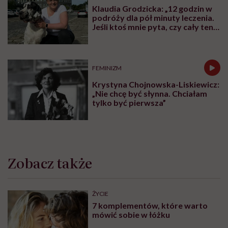
Klaudia Grodzicka: „12 godzin w
podróży dla pół minuty leczenia.
Jeśli ktoś mnie pyta, czy cały ten
trud ma sens, bez wahania
odpowiadam: 'tak’”
FEMINIZM
Krystyna Chojnowska-Liskiewicz:
„Nie chcę być słynna. Chciałam
tylko być pierwsza”
Zobacz także
ŻYCIE
7 komplementów, które warto
mówić sobie w łóżku