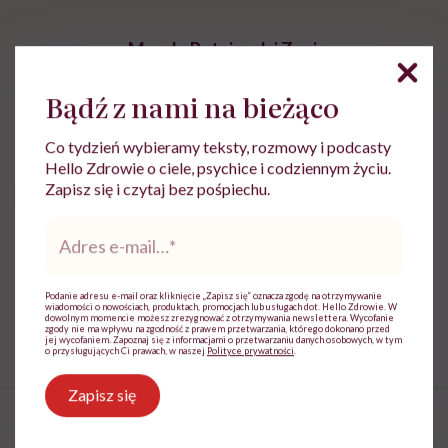
Magda Ratajczak i Zosia
Wawrzyniak
Bądź z nami na bieżąco
Zobacz profil
Co tydzień wybieramy teksty, rozmowy i podcasty
Hello Zdrowie o ciele, psychice i codziennym życiu.
Zapisz się i czytaj bez pośpiechu.
Udostępnij
Adres
e-
mail
*
Powiązane tematy:
Podanie adresu e-mail oraz kliknięcie „Zapisz się” oznacza zgodę na otrzymywanie
wiadomości o nowościach, produktach, promocjach lub usługach dot. Hello Zdrowie. W
Bieganie
trening outdoorowy
Zima
dowolnym momencie możesz zrezygnować z otrzymywania newslettera. Wycofanie
zgody nie ma wpływu na zgodność z prawem przetwarzania, którego dokonano przed
jej wycofaniem. Zapoznaj się z informacjami o przetwarzaniu danych osobowych, w tym
o przysługujących Ci prawach, w naszej
Polityce prywatności
.
Zapisz się