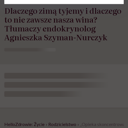
Dlaczego zimą tyjemy i dlaczego
to nie zawsze nasza wina?
Tłumaczy endokrynolog
Agnieszka Szyman-Nurczyk
HelloZdrowie: Życie
›
Rodzicielstwo
›
„Opieka skoncentrowana 