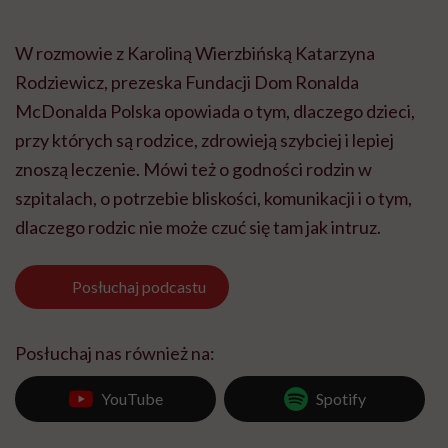
W rozmowie z Karoliną Wierzbińską Katarzyna
Rodziewicz, prezeska Fundacji Dom Ronalda
McDonalda Polska opowiada o tym, dlaczego dzieci,
przy których są rodzice, zdrowieją szybciej i lepiej
znoszą leczenie. Mówi też o godności rodzin w
szpitalach, o potrzebie bliskości, komunikacji i o tym,
dlaczego rodzic nie może czuć się tam jak intruz.
Posłuchaj
podcastu
Posłuchaj nas również na:
YouTube
Spotify