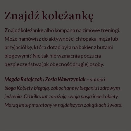
Znajdź koleżankę
Znajdź koleżankę albo kompana na zimowe treningi.
Może namówisz do aktywności chłopaka, męża lub
przyjaciółkę, która dotąd była na bakier z butami
biegowymi? Nic tak nie wzmacnia poczucia
bezpieczeństwa jak obecność drugiej osoby.
Magda Ratajczak
i
Zosia Wawrzyniak
– autorki
bloga Kobiety biegają, zakochane w bieganiu i zdrowym
jedzeniu. Od kilku lat zarażają swoją pasją inne kobiety.
Marzą im się maratony w najdalszych zakątkach świata.