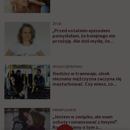
ŻYCIE
„Przed ostatnim epizodem
pomyślałam, że kolejnego nie
przeżyję. Ale dziś myślę, że
przeżyję, tylko wcześniej pójdę
po pomoc”. Alicja o wychodzeniu z
depresji
SPOŁECZEŃSTWO
Siedzisz w tramwaju, obok
nieznany mężczyzna zaczyna się
masturbować. Czy wiesz, co
robić?
MINDFULNESS
„Jestem w związku, ale mam
ochotę romansować z innymi”.
Rozmawiamy o tym z