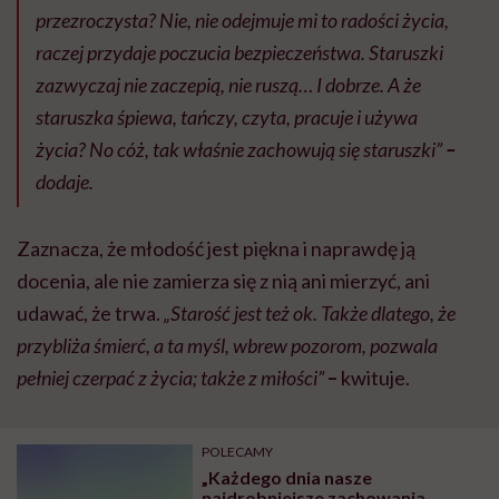
przezroczysta? Nie, nie odejmuje mi to radości życia,
raczej przydaje poczucia bezpieczeństwa. Staruszki
zazwyczaj nie zaczepią, nie ruszą… I dobrze. A że
staruszka śpiewa, tańczy, czyta, pracuje i używa
życia? No cóż, tak właśnie zachowują się staruszki”
–
dodaje.
Zaznacza, że młodość jest piękna i naprawdę ją
docenia, ale nie zamierza się z nią ani mierzyć, ani
udawać, że trwa.
„Starość jest też ok. Także dlatego, że
przybliża śmierć, a ta myśl, wbrew pozorom, pozwala
pełniej czerpać z życia; także z miłości”
–
kwituje.
POLECAMY
„Każdego dnia nasze
najdrobniejsze zachowania