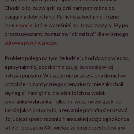
Chodzi o to, że związki są dziś nam potrzebne do
osiągania dobrostanu. Pal licho zakochanie i różne
inne
emocje
, które wcześniej mu towarzyszyły. My po
prostu uważamy, że musimy “z kimś być” dla własnego
zdrowia psychicznego
.
Problem polega na tym, że ludzie już od dawna wiedzą,
a przynajmniej podskórnie czują, że coś się w tej
miłości popsuło. Widzą, że nie przyszła ona do nich w
kształcie romantycznego scenariusza: nie zakochali
się nagle i namiętnie, nie olśniło ich na widok
wybranki/wybranka. Tylko np. weszli w związek, bo
tak się jakoś potoczyło, a teraz nie potrafią się rozstać.
To już jest spostrzeżenie francuskiej socjologii z końca
lat 90. i początku XXI wieku: że ludzie często tkwią w