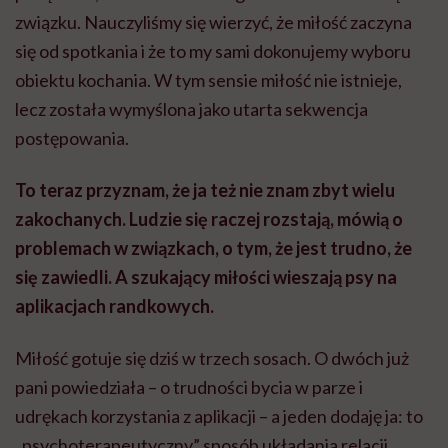
związku. Nauczyliśmy się wierzyć, że miłość zaczyna
się od spotkania i że to my sami dokonujemy wyboru
obiektu kochania. W tym sensie miłość nie istnieje,
lecz została wymyślona jako utarta sekwencja
postępowania.
To teraz przyznam, że ja też nie znam zbyt wielu
zakochanych. Ludzie się raczej rozstają, mówią o
problemach w związkach, o tym, że jest trudno, że
się zawiedli. A szukający miłości wieszają psy na
aplikacjach randkowych.
Miłość gotuje się dziś w trzech sosach. O dwóch już
pani powiedziała – o trudności bycia w parze i
udrękach korzystania z aplikacji – a jeden dodaję ja: to
„psychoterapeutyczny” sposób układania relacji.