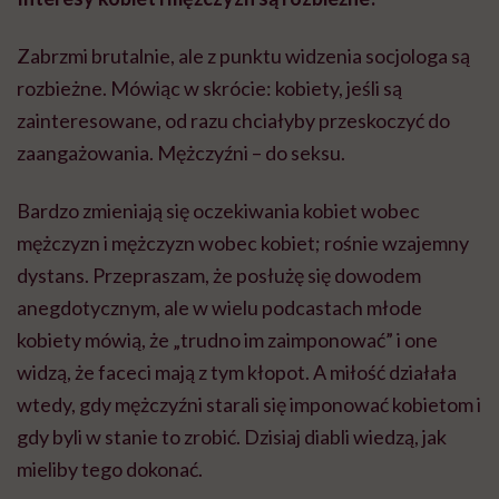
Zabrzmi brutalnie, ale z punktu widzenia socjologa są
rozbieżne. Mówiąc w skrócie: kobiety, jeśli są
zainteresowane, od razu chciałyby przeskoczyć do
zaangażowania. Mężczyźni – do seksu.
Bardzo zmieniają się oczekiwania kobiet wobec
mężczyzn i mężczyzn wobec kobiet; rośnie wzajemny
dystans. Przepraszam, że posłużę się dowodem
anegdotycznym, ale w wielu podcastach młode
kobiety mówią, że „trudno im zaimponować” i one
widzą, że faceci mają z tym kłopot. A miłość działała
wtedy, gdy mężczyźni starali się imponować kobietom i
gdy byli w stanie to zrobić. Dzisiaj diabli wiedzą, jak
mieliby tego dokonać.