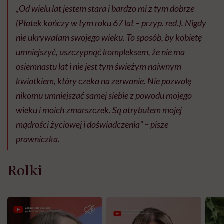
„Od wielu lat jestem stara i bardzo mi z tym dobrze
(Płatek kończy w tym roku 67 lat – przyp. red.). Nigdy
nie ukrywałam swojego wieku. To sposób, by kobietę
umniejszyć, uszczypnąć kompleksem, że nie ma
osiemnastu lat i nie jest tym świeżym naiwnym
kwiatkiem, który czeka na zerwanie. Nie pozwolę
nikomu umniejszać samej siebie z powodu mojego
wieku i moich zmarszczek. Są atrybutem mojej
mądrości życiowej i doświadczenia”
–
pisze
prawniczka.
Rolki