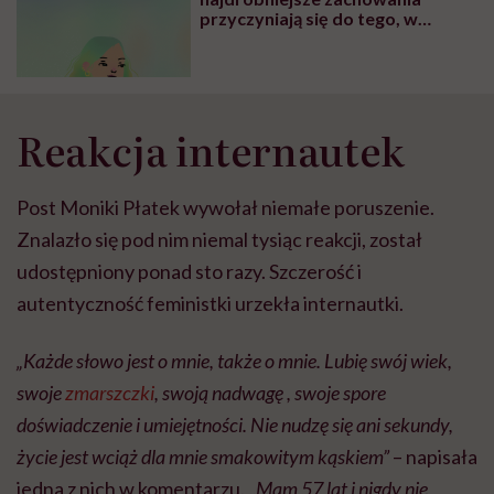
przyczyniają się do tego, w
którym miejscu linii zdrowia
będziemy znajdowali się w
przyszłości” – mówi Mateusz
Banaszkiewicz, psycholog
zdrowia
Reakcja internautek
Post Moniki Płatek wywołał niemałe poruszenie.
Znalazło się pod nim niemal tysiąc reakcji, został
udostępniony ponad sto razy. Szczerość i
autentyczność feministki urzekła internautki.
„Każde słowo jest o mnie, także o mnie. Lubię swój wiek,
swoje
zmarszczki
, swoją nadwagę , swoje spore
doświadczenie i umiejętności. Nie nudzę się ani sekundy,
życie jest wciąż dla mnie smakowitym kąskiem”
– napisała
jedna z nich w komentarzu. „
Mam 57 lat i nigdy nie