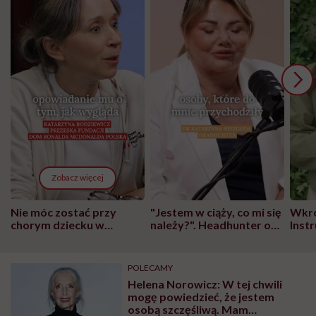
Zobacz więcej
Nie móc zostać przy
"Jestem w ciąży, co mi się
Wkró
chorym dziecku w
należy?". Headhunter o
Inst
szpitalu to tortura.
zmianie pokoleniowej u
atak
"Przeszkadzać w tym
kobiet w ciąży na rynku
wars
może chyba tylko
pracy
eksp
POLECAMY
głupota i brak
Helena Norowicz: W tej chwili
wyobraźni"
mogę powiedzieć, że jestem
osobą szczęśliwą. Mam