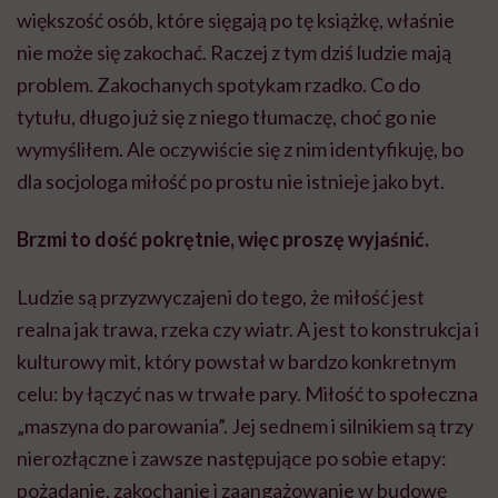
większość osób, które sięgają po tę książkę, właśnie
nie może się zakochać. Raczej z tym dziś ludzie mają
problem. Zakochanych spotykam rzadko. Co do
tytułu, długo już się z niego tłumaczę, choć go nie
wymyśliłem. Ale oczywiście się z nim identyfikuję, bo
dla socjologa miłość po prostu nie istnieje jako byt.
Brzmi to dość pokrętnie, więc proszę wyjaśnić.
Ludzie są przyzwyczajeni do tego, że miłość jest
realna jak trawa, rzeka czy wiatr. A jest to konstrukcja i
kulturowy mit, który powstał w bardzo konkretnym
celu: by łączyć nas w trwałe pary. Miłość to społeczna
„maszyna do parowania”. Jej sednem i silnikiem są trzy
nierozłączne i zawsze następujące po sobie etapy:
pożądanie, zakochanie i zaangażowanie w budowę