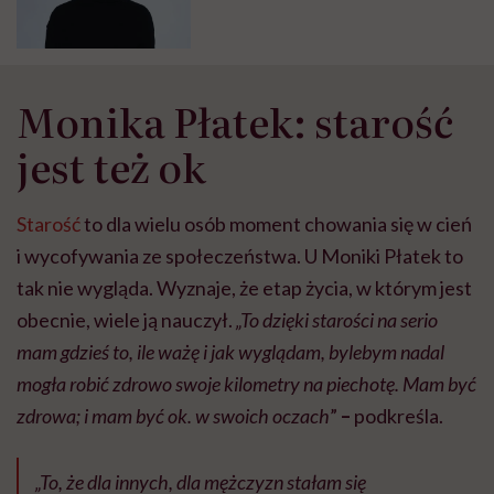
świadomość mego
zaawansowanego wieku, ale nie
czuję tych lat na grzbiecie
Monika Płatek: starość
jest też ok
Starość
to dla wielu osób moment chowania się w cień
i wycofywania ze społeczeństwa. U Moniki Płatek to
tak nie wygląda. Wyznaje, że etap życia, w którym jest
obecnie, wiele ją nauczył.
„To dzięki starości na serio
mam gdzieś to, ile ważę i jak wyglądam, bylebym nadal
mogła robić zdrowo swoje kilometry na piechotę. Mam być
zdrowa; i mam być ok. w swoich oczach
”
–
podkreśla.
„To, że dla innych, dla mężczyzn stałam się