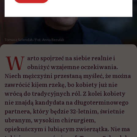
Tomasz Szlendak / Fot. Anna Rezulak
W
arto spojrzeć na siebie realnie i
obniżyć wzajemne oczekiwania.
Niech mężczyźni przestaną myśleć, że można
zawrócić kijem rzekę, bo kobiety już nie
wrócą do tradycyjnych ról. Z kolei kobiety
nie znajdą kandydata na długoterminowego
partnera, który będzie 32-letnim, świetnie
ubranym, wysokim chirurgiem,
opiekuńczym i lubiącym zwierzątka. Nie ma