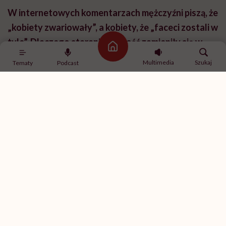
W internetowych komentarzach mężczyźni piszą, że
„kobiety zwariowały”, a kobiety, że „faceci zostali w
tyle”. Dlaczego starania o miłość zamieniły się w –
Strona główna
mówiąc pana słowami – „wzajemne okładanie się
Multimedia
Szukaj
Tematy
Podcast
kijem oskarżeń”?
Psychologia społeczna nazywa to podstawowym
błędem atrybucji: jako ludzie z założenia uważamy, że
sprawcami naszych porażek i kłopotów są inni ludzie, a
nie okoliczności. Obie strony – zamiast widzieć np.
faktyczną i zamierzoną przeciwskuteczność
algorytmu Tindera w parowaniu ludzi – obwiniają się
wzajemnie. Doświadczenie
odrzucenia
robi z
osobistej porażki tezy generalne: „faceci chcą tylko
seksu”, „kobiety lecą tylko na kasę”. Łatwiej przyjąć to