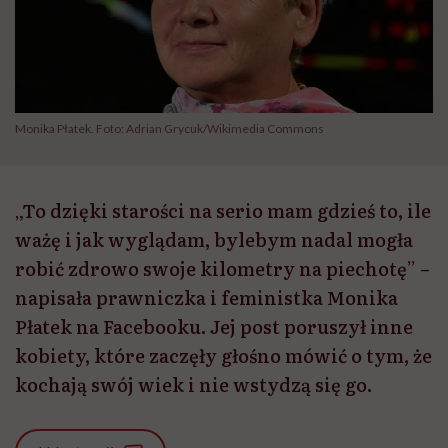
Monika Płatek. Foto: Adrian Grycuk/Wikimedia Commons
„To dzięki starości na serio mam gdzieś to, ile
ważę i jak wyglądam, bylebym nadal mogła
robić zdrowo swoje kilometry na piechotę” –
napisała prawniczka i feministka Monika
Płatek na Facebooku. Jej post poruszył inne
kobiety, które zaczęły głośno mówić o tym, że
kochają swój wiek i nie wstydzą się go.