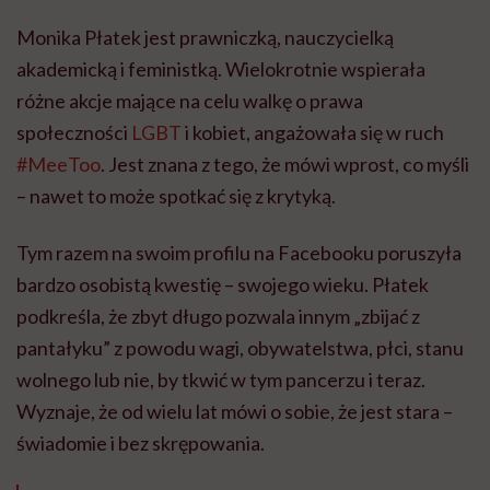
Monika Płatek jest prawniczką, nauczycielką
akademicką i feministką. Wielokrotnie wspierała
różne akcje mające na celu walkę o prawa
społeczności
LGBT
i kobiet, angażowała się w ruch
#MeeToo
. Jest znana z tego, że mówi wprost, co myśli
– nawet to może spotkać się z krytyką.
Tym razem na swoim profilu na Facebooku poruszyła
bardzo osobistą kwestię – swojego wieku. Płatek
podkreśla, że zbyt długo pozwala innym „zbijać z
pantałyku” z powodu wagi, obywatelstwa, płci, stanu
wolnego lub nie, by tkwić w tym pancerzu i teraz.
Wyznaje, że od wielu lat mówi o sobie, że jest stara –
świadomie i bez skrępowania.