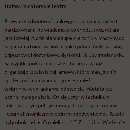
tratwą i amatorskie teatry.
Przestrzeń do intencjonalnego poznawania się jest
bardzo ważna, bo wiadomo, o co chodzi, i wszystkim
jest łatwiej. A dziś niemal zupełnie zanikły maszyny do
wspierania towarzyskości: bale i potańcówki, zabawy
odpustowe i dożynkowe, dyskoteki, kluby studenckie.
Są wyjątki: polska mniejszość tatarska wciąż
organizuje tzw. bale bajramowe, które mają jawnie
społeczny i matrymonialny cel – znaleźć
wybrankę/wybranka wśród swoich. Mój tata też
poznał mamę na balu. On się uczył w technikum
cukrowniczym pełnym młodych mężczyzn, a ona w
liceum ekonomicznym pełnym młodych kobiet. Szkoły
były obok siebie. Co mieli zrobić? Zrobili bal. W efekcie