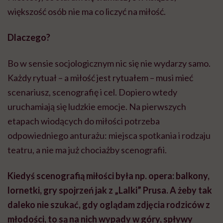
większość osób nie ma co liczyć na miłość.
Dlaczego?
Bo w sensie socjologicznym nic się nie wydarzy samo.
Każdy rytuał – a miłość jest rytuałem – musi mieć
scenariusz, scenografię i cel. Dopiero wtedy
uruchamiają się ludzkie emocje. Na pierwszych
etapach wiodących do miłości potrzeba
odpowiedniego anturażu: miejsca spotkania i rodzaju
teatru, a nie ma już chociażby scenografii.
Kiedyś scenografią miłości była np. opera: balkony,
lornetki, gry spojrzeń jak z „Lalki” Prusa. A żeby tak
daleko nie szukać, gdy oglądam zdjęcia rodziców z
młodości, to są na nich wypady w góry, spływy