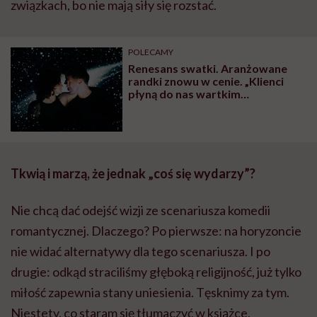
związkach, bo nie mają siły się rozstać.
POLECAMY
Renesans swatki. Aranżowane
randki znowu w cenie. „Klienci
płyną do nas wartkim
strumieniem”
Tkwią i marzą, że jednak „coś się wydarzy”?
Nie chcą dać odejść wizji ze scenariusza komedii
romantycznej. Dlaczego? Po pierwsze: na horyzoncie
nie widać alternatywy dla tego scenariusza. I po
drugie: odkąd straciliśmy głęboką religijność, już tylko
miłość zapewnia stany uniesienia. Tęsknimy za tym.
Niestety, co staram się tłumaczyć w książce,