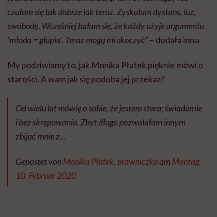
czułam się tak dobrze jak teraz. Zyskałam dystans, luz,
swobodę. Wcześniej bałam się, że każdy użyje argumentu
'młoda = głupia’. Teraz mogą mi skoczyć
” – dodała inna.
My podziwiamy to, jak Monika Płatek pięknie mówi o
starości. A wam jak się podoba jej przekaz?
Od wielu lat mówię o sobie, że jestem stara; świadomie
i bez skrępowania. Zbyt długo pozwalałam innym
zbijać mnie z…
Gepostet von
Monika Płatek, prawniczka
am
Montag,
10. Februar 2020