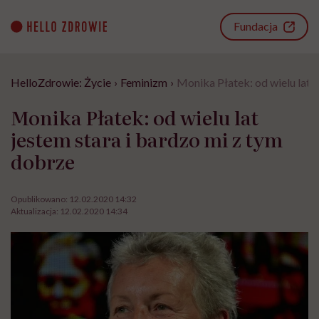
Go
to
Fundacja
content
HelloZdrowie: Życie
›
Feminizm
›
Monika Płatek: od wielu lat 
Monika Płatek: od wielu lat
jestem stara i bardzo mi z tym
dobrze
Opublikowano:
12.02.2020 14:32
Aktualizacja:
12.02.2020 14:34