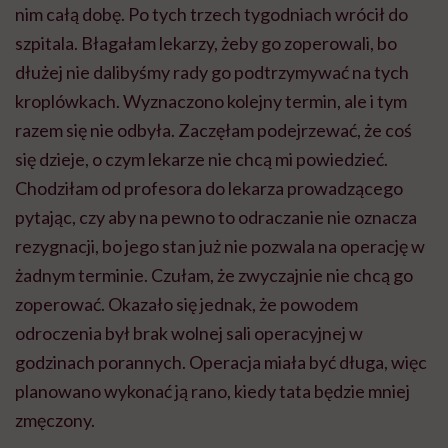
nim całą dobę. Po tych trzech tygodniach wrócił do
szpitala. Błagałam lekarzy, żeby go zoperowali, bo
dłużej nie dalibyśmy rady go podtrzymywać na tych
kroplówkach. Wyznaczono kolejny termin, ale i tym
razem się nie odbyła. Zaczęłam podejrzewać, że coś
się dzieje, o czym lekarze nie chcą mi powiedzieć.
Chodziłam od profesora do lekarza prowadzącego
pytając, czy aby na pewno to odraczanie nie oznacza
rezygnacji, bo jego stan już nie pozwala na operację w
żadnym terminie. Czułam, że zwyczajnie nie chcą go
zoperować. Okazało się jednak, że powodem
odroczenia był brak wolnej sali operacyjnej w
godzinach porannych. Operacja miała być długa, więc
planowano wykonać ją rano, kiedy tata będzie mniej
zmęczony.