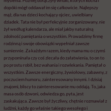
myślenia. Później dołączyły wnuki, których kocha i
dopóki mógł oddawał im się całkowicie. Najlepszy
mąż, dla nas dzieci kochający ojciec, uwielbiany
dziadek. Tata nie był perfekcyjnie zorganizowany, nie
żył według kalendarza, ale miał jakby naturalną
zdolność pamiętania o wszystkim. Prowadzimy firmę
rodzinną i swoje obowiązki wypełniał zawsze
sumiennie. Za każdym razem, kiedy mama mu o czymś
przypominała czy coś zlecała do załatwienia, to on to
po prostu robił, bez wahania i rozwlekania. Pamiętał o
wszystkim. Zawsze energiczny, żywiołowy, zabawny, z
poczuciem humoru, zainteresowany innymi. I dzisiaj
znajomi, bliscy to zainteresowanie mu oddają. To, jaka
masa osób dzwoni, odwiedza go, pyta, jest
zaskakująca. Zawsze był życzliwy, chętnie rozmawiał z
ludźmi, każdy go właśnie takiego wesołego i