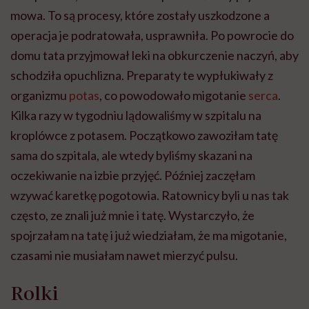
mowa. To są procesy, które zostały uszkodzone a
operacja je podratowała, usprawniła. Po powrocie do
domu tata przyjmował leki na obkurczenie naczyń, aby
schodziła opuchlizna. Preparaty te wypłukiwały z
organizmu
potas
, co powodowało migotanie
serca
.
Kilka razy w tygodniu lądowaliśmy w szpitalu na
kroplówce z potasem. Początkowo zawoziłam tatę
sama do szpitala, ale wtedy byliśmy skazani na
oczekiwanie na izbie przyjęć. Później zaczęłam
wzywać karetkę pogotowia. Ratownicy byli u nas tak
często, ze znali już mnie i tatę. Wystarczyło, że
spojrzałam na tatę i już wiedziałam, że ma migotanie,
czasami nie musiałam nawet mierzyć pulsu.
Rolki