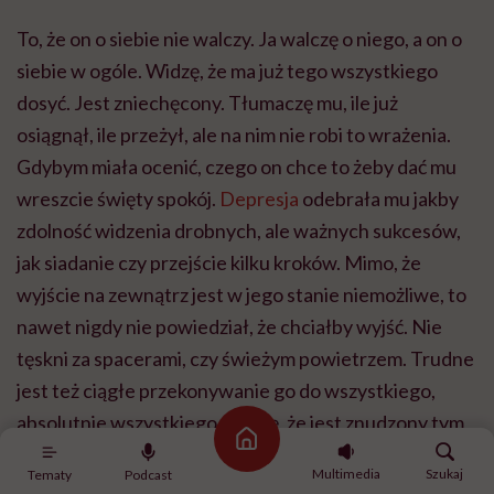
To, że on o siebie nie walczy. Ja walczę o niego, a on o
siebie w ogóle. Widzę, że ma już tego wszystkiego
dosyć. Jest zniechęcony. Tłumaczę mu, ile już
osiągnął, ile przeżył, ale na nim nie robi to wrażenia.
Gdybym miała ocenić, czego on chce to żeby dać mu
wreszcie święty spokój.
Depresja
odebrała mu jakby
zdolność widzenia drobnych, ale ważnych sukcesów,
jak siadanie czy przejście kilku kroków. Mimo, że
wyjście na zewnątrz jest w jego stanie niemożliwe, to
nawet nigdy nie powiedział, że chciałby wyjść. Nie
tęskni za spacerami, czy świeżym powietrzem. Trudne
jest też ciągłe przekonywanie go do wszystkiego,
absolutnie wszystkiego. Widzę, że jest znudzony tym
Strona główna
moim gadaniem, pytaniami, przemowami
Multimedia
Szukaj
Tematy
Podcast
motywacyjnymi. Stale wymyślam nam nowe, małe