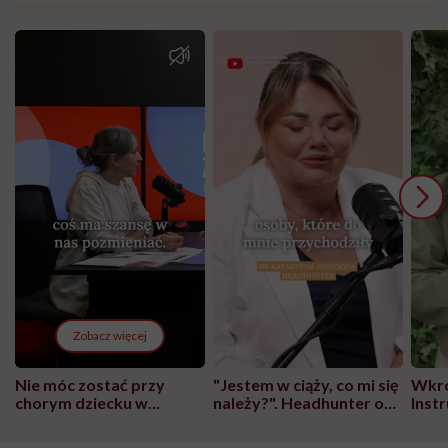
Zobacz więcej
Nie móc zostać przy
"Jestem w ciąży, co mi się
Wkró
chorym dziecku w
należy?". Headhunter o
Inst
szpitalu to tortura.
zmianie pokoleniowej u
atak
"Przeszkadzać w tym
kobiet w ciąży na rynku
wars