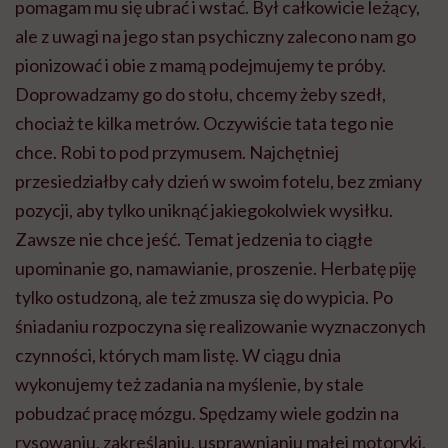
pomagam mu się ubrać i wstać. Był całkowicie leżący,
ale z uwagi na jego stan psychiczny zalecono nam go
pionizować i obie z mamą podejmujemy te próby.
Doprowadzamy go do stołu, chcemy żeby szedł,
chociaż te kilka metrów. Oczywiście tata tego nie
chce. Robi to pod przymusem. Najchętniej
przesiedziałby cały dzień w swoim fotelu, bez zmiany
pozycji, aby tylko uniknąć jakiegokolwiek wysiłku.
Zawsze nie chce jeść. Temat jedzenia to ciągłe
upominanie go, namawianie, proszenie. Herbatę piję
tylko ostudzoną, ale też zmusza się do wypicia. Po
śniadaniu rozpoczyna się realizowanie wyznaczonych
czynności, których mam listę. W ciągu dnia
wykonujemy też zadania na myślenie, by stale
pobudzać pracę mózgu. Spędzamy wiele godzin na
rysowaniu, zakreślaniu, usprawnianiu małej motoryki.