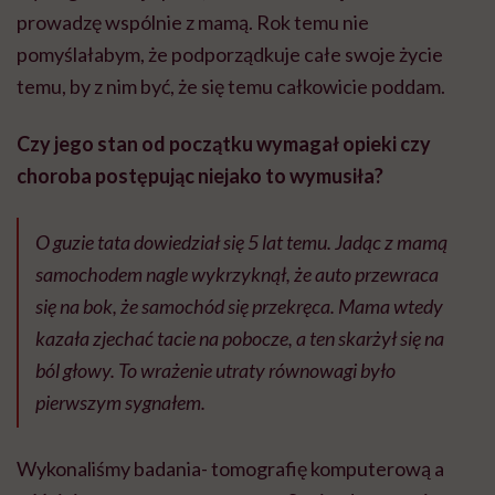
prowadzę wspólnie z mamą. Rok temu nie
pomyślałabym, że podporządkuje całe swoje życie
temu, by z nim być, że się temu całkowicie poddam.
Czy jego stan od początku wymagał opieki czy
choroba postępując niejako to wymusiła?
O guzie tata dowiedział się 5 lat temu. Jadąc z mamą
samochodem nagle wykrzyknął, że auto przewraca
się na bok, że samochód się przekręca. Mama wtedy
kazała zjechać tacie na pobocze, a ten skarżył się na
ból głowy. To wrażenie utraty równowagi było
pierwszym sygnałem.
Wykonaliśmy badania- tomografię komputerową a