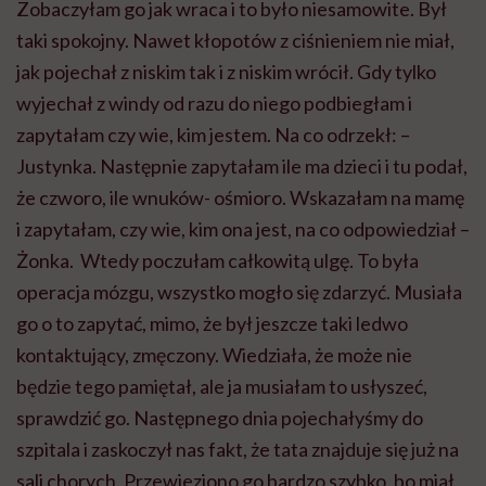
Zobaczyłam go jak wraca i to było niesamowite. Był
taki spokojny. Nawet kłopotów z ciśnieniem nie miał,
jak pojechał z niskim tak i z niskim wrócił. Gdy tylko
wyjechał z windy od razu do niego podbiegłam i
zapytałam czy wie, kim jestem. Na co odrzekł: –
Justynka. Następnie zapytałam ile ma dzieci i tu podał,
że czworo, ile wnuków- ośmioro. Wskazałam na mamę
i zapytałam, czy wie, kim ona jest, na co odpowiedział –
Żonka. Wtedy poczułam całkowitą ulgę. To była
operacja mózgu, wszystko mogło się zdarzyć. Musiała
go o to zapytać, mimo, że był jeszcze taki ledwo
kontaktujący, zmęczony. Wiedziała, że może nie
będzie tego pamiętał, ale ja musiałam to usłyszeć,
sprawdzić go. Następnego dnia pojechałyśmy do
szpitala i zaskoczył nas fakt, że tata znajduje się już na
sali chorych. Przewieziono go bardzo szybko, bo miał