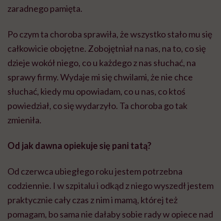
zaradnego pamięta.
Po czym ta choroba sprawiła, że wszystko stało mu się
całkowicie obojętne. Zobojętniał na nas, na to, co się
dzieje wokół niego, co u każdego z nas słuchać, na
sprawy firmy. Wydaje mi się chwilami, że nie chce
słuchać, kiedy mu opowiadam, co u nas, co ktoś
powiedział, co się wydarzyło. Ta choroba go tak
zmieniła.
Od jak dawna opiekuje się pani tatą?
Od czerwca ubiegłego roku jestem potrzebna
codziennie. I w szpitalu i odkąd z niego wyszedł jestem
praktycznie cały czas z nim i mamą, której też
pomagam, bo sama nie dałaby sobie rady w opiece nad