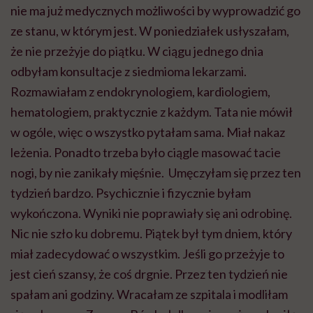
nie ma już medycznych możliwości by wyprowadzić go
ze stanu, w którym jest. W poniedziałek usłyszałam,
że nie przeżyje do piątku. W ciągu jednego dnia
odbyłam konsultacje z siedmioma lekarzami.
Rozmawiałam z endokrynologiem, kardiologiem,
hematologiem, praktycznie z każdym. Tata nie mówił
w ogóle, więc o wszystko pytałam sama. Miał nakaz
leżenia. Ponadto trzeba było ciągle masować tacie
nogi, by nie zanikały mięśnie. Umęczyłam się przez ten
tydzień bardzo. Psychicznie i fizycznie byłam
wykończona. Wyniki nie poprawiały się ani odrobinę.
Nic nie szło ku dobremu. Piątek był tym dniem, który
miał zadecydować o wszystkim. Jeśli go przeżyje to
jest cień szansy, że coś drgnie. Przez ten tydzień nie
spałam ani godziny. Wracałam ze szpitala i modliłam