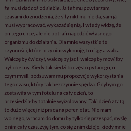
że musi dać coś od siebie. Ja też mu powtarzam,
czasami do znudzenia, że siły nikt mu nie da, sam ją
musi wypracować, wykazać się nią. I wtedy widzę, że
on tego chce, ale nie potrafi napędzić własnego
organizmu do działania. Dla mnie wszystkie te
czynności, które przy nim wykonuję, to ciągła walka.
Walczę by ćwiczył, walczę by jadł, walczę by mówiłby
był obecny. Kiedy tak siedzi to często pytam go, o
czym myśli, podsuwam mu propozycje wykorzystania
tego czasu, który tak bezczynnie spędza. Gdybym go
zostawiła w tym fotelu na cały dzień, to
przesiedziałby totalnie wyizolowany. Taki dzień z tatą
to dużo więcej niż praca na pełen etat. Nie mam
wolnego, wracam do domu by tylko się przespać, myślę
o nim cały czas, żyję tym, co się z nim dzieje, kiedy mnie