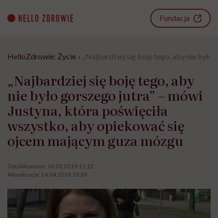
Go
to
Fundacja
content
HelloZdrowie: Życie
›
„Najbardziej się boję tego, aby nie był
„Najbardziej się boję tego, aby
nie było gorszego jutra” – mówi
Justyna, która poświęciła
wszystko, aby opiekować się
ojcem mającym guza mózgu
Opublikowano:
16.01.2019 11:12
Aktualizacja:
24.04.2019 10:39