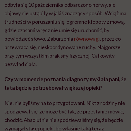
odbyła się 10 października odbarczono nerwy, ale
objawy nie ustąpiły w jakiś znaczący sposób. Wciąż ma
trudności w poruszaniu się, ogromne kłopoty z mową,
gdzie czasami wręcz nie umie się uruchomić, by
powiedzieć słowo. Zaburzenia
równowagi
, przez co
przewraca się, nieskoordynowane ruchy. Najgorsze
przy tym wszystkim brak siły fizycznej. Całkowity
bezwład ciała.
Czy w momencie poznania diagnozy myślała pani, że
tata będzie potrzebował większej opieki?
Nie, nie byliśmy na to przygotowani. Nikt z rodziny nie
spodziewał się, że może być tak, że przestanie mówić,
chodzić. Absolutnie nie spodziewaliśmy się, że będzie
wymagał stałej opieki, bo właśnie taką teraz