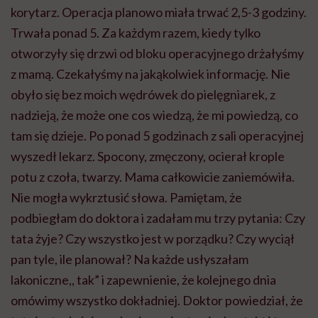
korytarz. Operacja planowo miała trwać 2,5-3 godziny.
Trwała ponad 5. Za każdym razem, kiedy tylko
otworzyły się drzwi od bloku operacyjnego drżałyśmy
z mamą. Czekałyśmy na jakąkolwiek informację. Nie
obyło się bez moich wędrówek do pielęgniarek, z
nadzieją, że może one cos wiedzą, że mi powiedzą, co
tam się dzieje. Po ponad 5 godzinach z sali operacyjnej
wyszedł lekarz. Spocony, zmęczony, ocierał krople
potu z czoła, twarzy. Mama całkowicie zaniemówiła.
Nie mogła wykrztusić słowa. Pamiętam, że
podbiegłam do doktora i zadałam mu trzy pytania: Czy
tata żyje? Czy wszystko jest w porządku? Czy wyciął
pan tyle, ile planował? Na każde usłyszałam
lakoniczne,, tak” i zapewnienie, że kolejnego dnia
omówimy wszystko dokładniej. Doktor powiedział, że