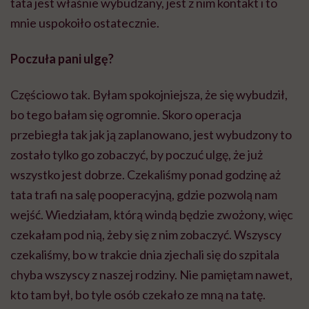
tata jest właśnie wybudzany, jest z nim kontakt i to
mnie uspokoiło ostatecznie.
Poczuła pani ulgę?
Częściowo tak. Byłam spokojniejsza, że się wybudził,
bo tego bałam się ogromnie. Skoro operacja
przebiegła tak jak ją zaplanowano, jest wybudzony to
zostało tylko go zobaczyć, by poczuć ulgę, że już
wszystko jest dobrze. Czekaliśmy ponad godzinę aż
tata trafi na salę pooperacyjną, gdzie pozwolą nam
wejść. Wiedziałam, którą windą będzie zwożony, więc
czekałam pod nią, żeby się z nim zobaczyć. Wszyscy
czekaliśmy, bo w trakcie dnia zjechali się do szpitala
chyba wszyscy z naszej rodziny. Nie pamiętam nawet,
kto tam był, bo tyle osób czekało ze mną na tatę.