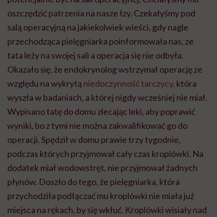
oszczędzić patrzenia na nasze łzy. Czekałyśmy pod
salą operacyjną na jakiekolwiek wieści, gdy nagle
przechodząca pielęgniarka poinformowała nas, ze
tata leży na swojej sali a operacja się nie odbyła.
Okazało się, że endokrynolog wstrzymał operację ze
względu na wykrytą
niedoczynność tarczycy
, która
wyszła w badaniach, a której nigdy wcześniej nie miał.
Wypisano tatę do domu zlecając leki, aby poprawić
wyniki, bo z tymi nie można zakwalifikować go do
operacji. Spędził w domu prawie trzy tygodnie,
podczas których przyjmował cały czas kroplówki. Na
dodatek miał wodowstręt, nie przyjmował żadnych
płynów. Doszło do tego, że pielęgniarka, która
przychodziła podłączać mu kroplówki nie miała już
miejsca na rękach, by się wkłuć. Kroplówki wisiały nad