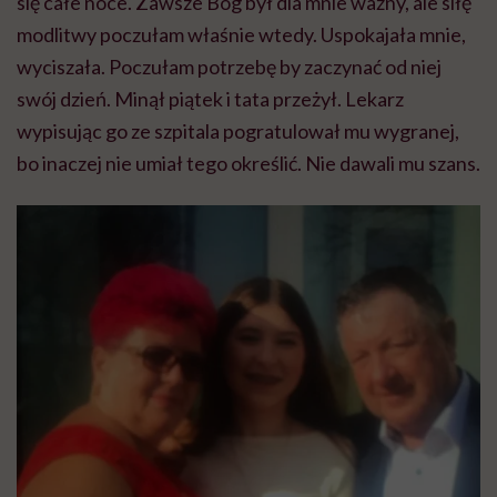
się całe noce. Zawsze Bóg był dla mnie ważny, ale siłę
modlitwy poczułam właśnie wtedy. Uspokajała mnie,
wyciszała. Poczułam potrzebę by zaczynać od niej
swój dzień. Minął piątek i tata przeżył. Lekarz
wypisując go ze szpitala pogratulował mu wygranej,
bo inaczej nie umiał tego określić. Nie dawali mu szans.