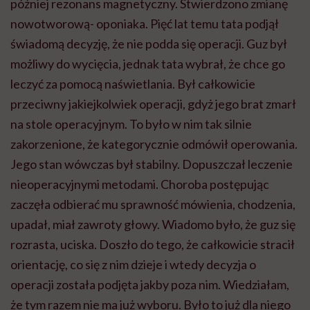
później rezonans magnetyczny. Stwierdzono zmianę
nowotworową- oponiaka. Pięć lat temu tata podjął
świadomą decyzję, że nie podda się operacji. Guz był
możliwy do wycięcia, jednak tata wybrał, że chce go
leczyć za pomocą naświetlania. Był całkowicie
przeciwny jakiejkolwiek operacji, gdyż jego brat zmarł
na stole operacyjnym. To było w nim tak silnie
zakorzenione, że kategorycznie odmówił operowania.
Jego stan wówczas był stabilny. Dopuszczał leczenie
nieoperacyjnymi metodami. Choroba postępując
zaczęła odbierać mu sprawność mówienia, chodzenia,
upadał, miał zawroty głowy. Wiadomo było, że guz się
rozrasta, uciska. Doszło do tego, że całkowicie stracił
orientację, co się z nim dzieje i wtedy decyzja o
operacji została podjęta jakby poza nim. Wiedziałam,
że tym razem nie ma już wyboru. Było to już dla niego