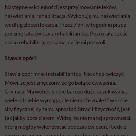
Następne w kolejności jest przyjmowanie leków,
naświetlania, rehabilitacja. Wykonuję mu naświetlania
według zleceń lekarza. Przez 7 dni w tygodniu przez
godzinę tata ćwiczy z rehabilitantką. Pozostałą cześć
czasu rehabilituję go sama, na ile mi pozwoli.
Stawia opór?
Stawia opór mnie i rehabilitantce. Nie chce ćwiczyć.
Mówi, że jest zmęczony, że go bolą te ćwiczenia.
Grymasi. Ma wobec siebie bardzo duże oczekiwania,
wiele od siebie wymaga, ale nie może znaleźć w sobie
siły fizycznej by temu sprostać. Stracił fizyczność, jest
tak jakby poza ciałem. Widzę, że nie ma tej sprawności,
którą mógłby wykorzystać podczas ćwiczeń. Kiedy z
nim rozmawiam, to powtarza, że chce być zdrowy, wie,