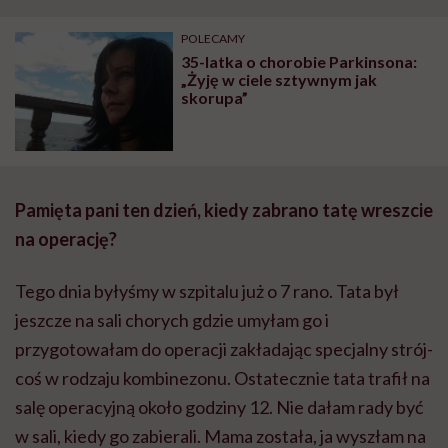
POLECAMY
35-latka o chorobie Parkinsona:
„Żyję w ciele sztywnym jak
skorupa”
Pamięta pani ten dzień, kiedy zabrano tatę wreszcie
na operację?
Tego dnia byłyśmy w szpitalu już o 7 rano. Tata był
jeszcze na sali chorych gdzie umyłam go i
przygotowałam do operacji zakładając specjalny strój-
coś w rodzaju kombinezonu. Ostatecznie tata trafił na
salę operacyjną około godziny 12. Nie dałam rady być
w sali, kiedy go zabierali. Mama została, ja wyszłam na