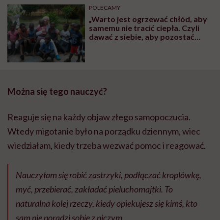
może chyba tylko
pracy
eksp
POLECAMY
głupota i brak
„Warto jest ogrzewać chłód, aby
wyobraźni"
samemu nie tracić ciepła. Czyli
dawać z siebie, aby pozostać
człowiekiem”
Można się tego nauczyć?
Reaguje się na każdy objaw złego samopoczucia.
Wtedy migotanie było na porządku dziennym, wiec
wiedziałam, kiedy trzeba wezwać pomoc i reagować.
Nauczyłam się robić zastrzyki, podłączać kroplówkę,
myć, przebierać, zakładać pieluchomajtki. To
naturalna kolej rzeczy, kiedy opiekujesz się kimś, kto
sam nie poradzi sobie z niczym.