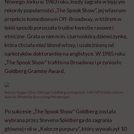
Nowego Jorku w 1983 roku, kiedy zagrała w bijącym
rekordy popularności „The Spook Show”, jej własnym
projekcie komediowym Off-Broadway, w którym w
lekki sposób poruszała trudne kwestie rasowe i
etniczne. Grała w nim m.in. czarnoskórą dziewczynkę,
która chciała mieć blond włosy, i uzależnioną od
narkotyków doktorantkę na anglistyce. W 1985 roku
„The Spook Show” trafiło na Broadway i przyniosło
Goldberg Grammy Award.
Bernie Taupin, Cher, Whoopi Goldberg na imprezie: 1987 MTV Video Music
Awards (Photo by Barry King/WireImage)
Po sukcesie „The Spook Show” Goldberg została
wybrana przez Stevena Spielberga do zagrania
głównej roli w „Kolorze purpury”, który wywalczył 10