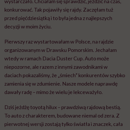
wystarczało. Chciałam się sprawdzić, jeździć na czas,
konkurować. Tak pojawiły się rajdy. Zaczęłam tuż
przed pięćdziesiątką i to była jedna z najlepszych
decyzji w moim życiu.
Pierwszy raz wystartowałam w Polsce, na rajdzie
organizowanym w Drawsku Pomorskim. Jechałam
wtedy w ramach Dacia Duster Cup. Auto może
niepozorne, ale razem z innymi zawodnikami w
daciach pokazaliśmy, że „śmiech” konkurentów szybko
zamienia się w zdumienie. Nasze modele naprawdę
dawały radę – mimo że wielu je lekceważyło.
Dziś jeżdżę toyotą hilux – prawdziwą rajdową bestią.
To auto z charakterem, budowane niemal od zera. Z
pierwotnej wersji zostają tylko światła i znaczek, cała