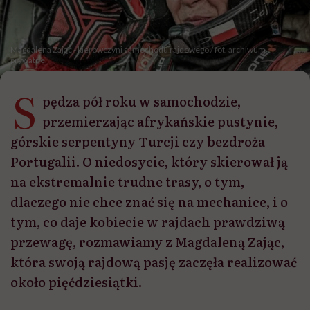
Magdalena Zając - kierowczyni samochodu rajdowego / fot. archiwum
prywatne
S
pędza pół roku w samochodzie,
przemierzając afrykańskie pustynie,
górskie serpentyny Turcji czy bezdroża
Portugalii. O niedosycie, który skierował ją
na ekstremalnie trudne trasy, o tym,
dlaczego nie chce znać się na mechanice, i o
tym, co daje kobiecie w rajdach prawdziwą
przewagę, rozmawiamy z Magdaleną Zając,
która swoją rajdową pasję zaczęła realizować
około pięćdziesiątki.