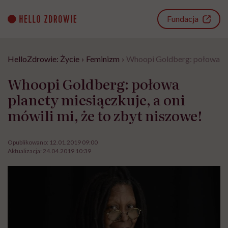
Go
to
Fundacja
content
HelloZdrowie: Życie
›
Feminizm
›
Whoopi Goldberg: połowa plan
Whoopi Goldberg: połowa
planety miesiączkuje, a oni
mówili mi, że to zbyt niszowe!
Opublikowano:
12.01.2019 09:00
Aktualizacja:
24.04.2019 10:39