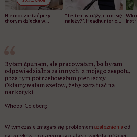
Zobacz więcej
Nie móc zostać przy
"Jestem w ciąży, co mi się
Wkró
chorym dziecku w
należy?". Headhunter o
Inst
szpitalu to tortura.
zmianie pokoleniowej u
atak
"Przeszkadzać w tym
kobiet w ciąży na rynku
wars
może chyba tylko
pracy
eksp
głupota i brak
wyobraźni"
Byłam ćpunem, ale pracowałam, bo byłam
odpowiedzialna za innych z mojego zespołu,
poza tym potrzebowałam pieniędzy.
Okłamywałam szefów, żeby zarabiać na
narkotyki
Whoopi Goldberg
W tym czasie zmagała się problemem
uzależnienia
od
narkotyków, do czego przyznała się wiele lat później
.