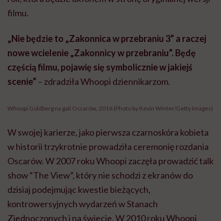
filmu.
„Nie będzie to „Zakonnica w przebraniu 3” a raczej
nowe wcielenie „Zakonnicy w przebraniu”. Będę
częścią filmu, pojawię się symbolicznie w jakiejś
scenie”
– zdradziła Whoopi dziennikarzom.
Whoopi Goldberg na gali Oscarów, 2016 (Photo by Kevin Winter/Getty Images)
W swojej karierze, jako pierwsza czarnoskóra kobieta
w historii trzykrotnie prowadziła ceremonię rozdania
Oscarów. W 2007 roku Whoopi zaczęła prowadzić talk
show “The View”, który nie schodzi z ekranów do
dzisiaj podejmując kwestie bieżących,
kontrowersyjnych wydarzeń w Stanach
Zjednoczonych i na świecie. W 2010 roku Whoopi