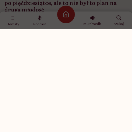
po pięćdziesiątce, ale to nie był to plan na
drugą młodość
Strona główna
Multimedia
Szukaj
Tematy
Podcast
Rajdy to hobby, zawód, pasja czy może styl życia?
To pasja, która stała się nieodłączną częścią mojego
życia. Nie myślę o tym jako o „kryzysie wieku
średniego”, choć zaczęłam po pięćdziesiątce, ale to nie
był to plan na drugą młodość. Po prostu pewnego dnia
poczułam, że chcę jeździć na poważnie. Dziś nie
wyobrażam sobie życia bez rajdów. I dopóki mam siłę,
koncentrację, refleks, jadę dalej. A co potem?
Zobaczymy.