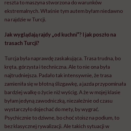
reszta to maszyna stworzona do warunków
ekstremalnych. Właśnie tym autem byłam niedawno
na rajdzie w Turcji.
Jak wyglądają rajdy „od kuchni”? I jak poszło na
trasach Turcji?
Turcja była naprawdę zaskakująca. Trasa trudna, bo
kręta, górzysta i techniczna. Ale to nie ona była
najtrudniejsza. Padało tak intensywnie, że trasa
zamieniła się w błotną ślizgawkę, a jazda przypominała
bardziej walkę o życie niż wyścig. A że w mojej klasie
byłam jedyną zawodniczką, niezależnie od czasu
wystarczyło dojechać do mety, by wygrać.
Psychicznie to dziwne, bo choć stoisz na podium, to
bez klasycznej rywalizacji. Ale takich sytuacji w