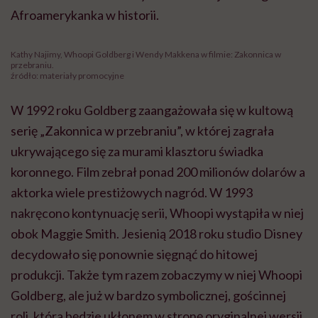
Afroamerykanka w historii.
Kathy Najimy, Whoopi Goldberg i Wendy Makkena w filmie: Zakonnica w
przebraniu.
źródło: materiały promocyjne
W 1992 roku Goldberg zaangażowała się w kultową
serię „Zakonnica w przebraniu”, w której zagrała
ukrywającego się za murami klasztoru świadka
koronnego. Film zebrał ponad 200 milionów dolarów a
aktorka wiele prestiżowych nagród. W 1993
nakręcono kontynuację serii, Whoopi wystąpiła w niej
obok Maggie Smith. Jesienią 2018 roku studio Disney
decydowało się ponownie sięgnąć do hitowej
produkcji. Także tym razem zobaczymy w niej Whoopi
Goldberg, ale już w bardzo symbolicznej, gościnnej
roli, która będzie ukłonem w stronę oryginalnej wersji