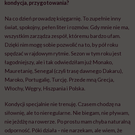
kondycja, przygotowania?
Na co dzień prowadzę księgarnię. To zupełnie inny
świat, spokojny, pełen liter i rozmów. Gdy mnie nie ma,
wszystkim zarządza zespół, któremu bardzo ufam.
Dzięki nim mogę sobie pozwolić na to, by pół roku
spędzać w rajdowym rytmie. Sezon w tym roku jest
łagodniejszy, ale i tak odwiedziłam już Monako,
Mauretanię, Senegal (czyli trasę dawnego Dakaru),
Maroko, Portugalię, Turcję. Przede mną Grecja,
Włochy, Węgry, Hiszpania i Polska.
Kondycji specjalnie nie trenuję. Czasem chodzę na
siłownię, ale to nieregularne. Nie biegam, nie pływam,
nie jeżdżę na rowerze. Po prostu mam chyba naturalną
odporność. Póki działa – nie narzekam, ale wiem, że