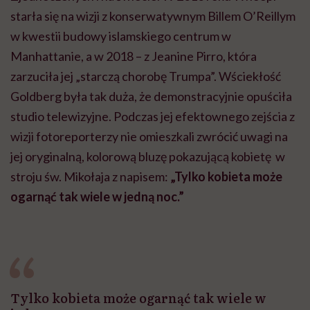
starła się na wizji z konserwatywnym Billem O’Reillym
w kwestii budowy islamskiego centrum w
Manhattanie, a w 2018 – z Jeanine Pirro, która
zarzuciła jej „starczą chorobę Trumpa”. Wściekłość
Goldberg była tak duża, że demonstracyjnie opuściła
studio telewizyjne. Podczas jej efektownego zejścia z
wizji fotoreporterzy nie omieszkali zwrócić uwagi na
jej oryginalną, kolorową bluzę pokazującą kobietę w
stroju św. Mikołaja z napisem:
„Tylko kobieta może
ogarnąć tak wiele w jedną noc.”
Tylko kobieta może ogarnąć tak wiele w