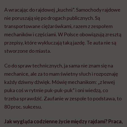
A wracając do rajdowej „kuchni”. Samochody rajdowe
nie poruszają się po drogach publicznych. Są
transportowane ciężarówkami, razem z zespołem
mechaników i częściami. W Polsce obowiązują zresztą
przepisy, które wykluczają taką jazdę. Te auta nie są
stworzone do miasta.
Co do spraw technicznych, ja sama nie znam się na
mechanice, ale za to mam świetny słuch i rozpoznaję
każdy dziwny dźwięk. Mówię mechanikom: „z lewej
puka coś w rytmie puk-puk-puk” i oni wiedzą, co
trzeba sprawdzić. Zaufanie w zespole to podstawa, to
80 proc. sukcesu.
Jak wygląda codzienne życie między rajdami? Praca,