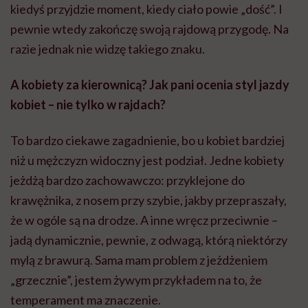
kiedyś przyjdzie moment, kiedy ciało powie „dość”. I
pewnie wtedy zakończę swoją rajdową przygodę. Na
razie jednak nie widzę takiego znaku.
A kobiety za kierownicą? Jak pani ocenia styl jazdy
kobiet – nie tylko w rajdach?
To bardzo ciekawe zagadnienie, bo u kobiet bardziej
niż u mężczyzn widoczny jest podział. Jedne kobiety
jeżdżą bardzo zachowawczo: przyklejone do
krawężnika, z nosem przy szybie, jakby przepraszały,
że w ogóle są na drodze. A inne wręcz przeciwnie –
jadą dynamicznie, pewnie, z odwagą, którą niektórzy
mylą z brawurą. Sama mam problem z jeżdżeniem
„grzecznie”, jestem żywym przykładem na to, że
temperament ma znaczenie.