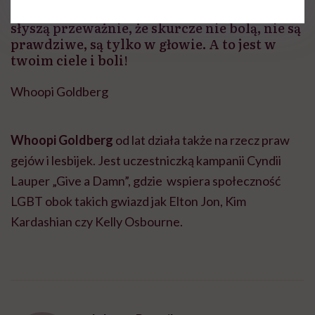
pojęcia, czym jest okres i jak działa. Kobiety
słyszą przeważnie, że skurcze nie bolą, nie są
prawdziwe, są tylko w głowie. A to jest w
twoim ciele i boli!
Whoopi Goldberg
Whoopi Goldberg
od lat działa także na rzecz praw
gejów i lesbijek. Jest uczestniczką kampanii Cyndii
Lauper „Give a Damn”, gdzie wspiera społeczność
LGBT obok takich gwiazd jak Elton Jon, Kim
Kardashian czy Kelly Osbourne.