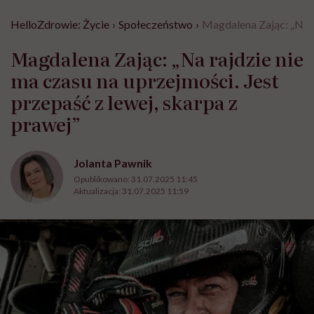
HelloZdrowie: Życie
›
Społeczeństwo
›
Magdalena Zając: „Na ra
Magdalena Zając: „Na rajdzie nie
ma czasu na uprzejmości. Jest
przepaść z lewej, skarpa z
prawej”
Jolanta Pawnik
Opublikowano:
31.07.2025 11:45
Aktualizacja:
31.07.2025 11:59