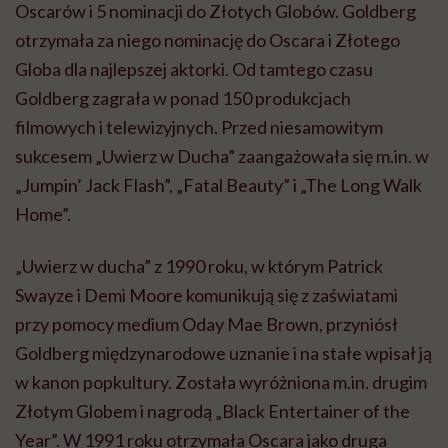
Oscarów i 5 nominacji do Złotych Globów. Goldberg
otrzymała za niego nominację do Oscara i Złotego
Globa dla najlepszej aktorki. Od tamtego czasu
Goldberg zagrała w ponad 150 produkcjach
filmowych i telewizyjnych. Przed niesamowitym
sukcesem „Uwierz w Ducha” zaangażowała się m.in. w
„Jumpin’ Jack Flash”, „Fatal Beauty” i „The Long Walk
Home”.
„Uwierz w ducha” z 1990 roku, w którym Patrick
Swayze i Demi Moore komunikują się z zaświatami
przy pomocy medium Oday Mae Brown, przyniósł
Goldberg międzynarodowe uznanie i na stałe wpisał ją
w kanon popkultury. Została wyróżniona m.in. drugim
Złotym Globem i nagrodą „Black Entertainer of the
Year”. W 1991 roku otrzymała Oscara jako druga