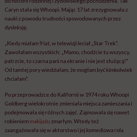
do historii rodzinnej i żydowskiego pochodzenia. Tak
Caryn stała się Whoopi. Mając 17 lat zrezygnowała z
nauki z powodu trudności spowodowanych przez
dysleksję.
„Kiedy miałam 9 lat, w telewizji leciał „Star Trek”.
Zawołałam wszystkich: „Mamo, chodźcie tu wszyscy,
patrzcie, to czarna pani na ekranie i nie jest służącą!”
Od tamtej pory wiedziałam, że mogłam być kimkolwiek
chciałam”.
Po przeprowadzce do Kalifornii w 1974 roku Whoopi
Goldberg wielokrotnie zmieniała miejsca zamieszania i
podejmowała się różnych zajęć. Zajmowała się nawet
robieniem
makijażu
zmarłym. Wtedy też
zaangażowała się w aktorstwo i jej komediowa rola