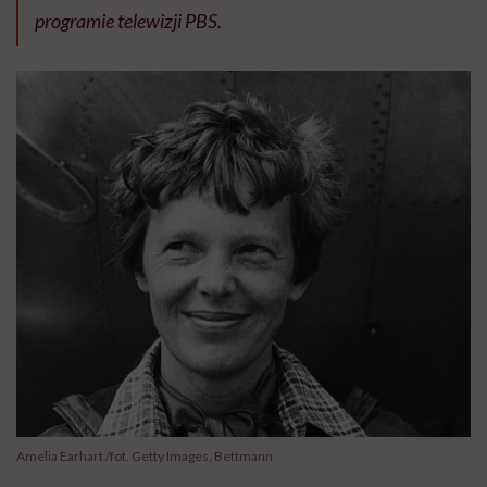
programie telewizji PBS.
Amelia Earhart /fot. Getty Images, Bettmann