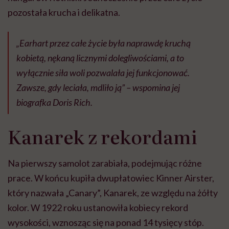
pozostała krucha i delikatna.
„Earhart przez całe życie była naprawdę kruchą
kobietą, nękaną licznymi dolegliwościami, a to
wyłącznie siła woli pozwalała jej funkcjonować.
Zawsze, gdy leciała, mdliło ją”
– wspomina jej
biografka Doris Rich.
Kanarek z rekordami
Na pierwszy samolot zarabiała, podejmując różne
prace. W końcu kupiła dwupłatowiec Kinner Airster,
który nazwała „Canary”, Kanarek, ze względu na żółty
kolor. W 1922 roku ustanowiła kobiecy rekord
wysokości, wznosząc się na ponad 14 tysięcy stóp.