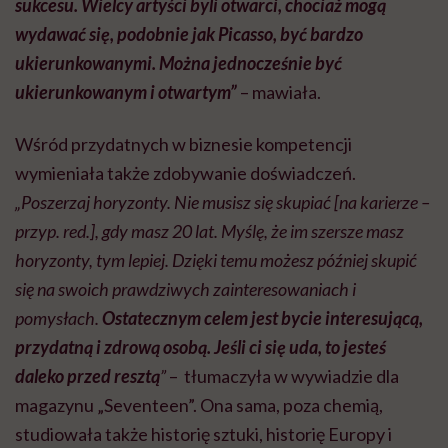
sukcesu. Wielcy artyści byli otwarci, chociaż mogą
wydawać się, podobnie jak Picasso, być bardzo
ukierunkowanymi. Można jednocześnie być
ukierunkowanym i otwartym”
– mawiała.
Wśród przydatnych w biznesie kompetencji
wymieniała także zdobywanie doświadczeń.
„Poszerzaj horyzonty. Nie musisz się skupiać [na karierze –
przyp. red.], gdy masz 20 lat. Myślę, że im szersze masz
horyzonty, tym lepiej. Dzięki temu możesz później skupić
się na swoich prawdziwych zainteresowaniach i
pomysłach.
Ostatecznym celem jest bycie interesującą,
przydatną i zdrową osobą. Jeśli ci się uda, to jesteś
daleko przed resztą
”
– tłumaczyła w wywiadzie dla
magazynu „Seventeen”. Ona sama, poza chemią,
studiowała także historię sztuki, historię Europy i