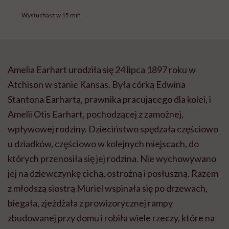
Wysłuchasz w 15 min
Amelia Earhart urodziła się 24 lipca 1897 roku w
Atchison w stanie Kansas. Była córką Edwina
Stantona Earharta, prawnika pracującego dla kolei, i
Amelii Otis Earhart, pochodzącej z zamożnej,
wpływowej rodziny. Dzieciństwo spędzała częściowo
u dziadków, częściowo w kolejnych miejscach, do
których przenosiła się jej rodzina. Nie wychowywano
jej na dziewczynkę cichą, ostrożną i posłuszną. Razem
z młodszą siostrą Muriel wspinała się po drzewach,
biegała, zjeżdżała z prowizorycznej rampy
zbudowanej przy domu i robiła wiele rzeczy, które na