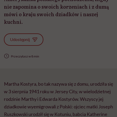
nie zapomina o swoich korzeniach i z dumą
mówi o kraju swoich dziadków i naszej
kuchni.
Udostępnij
Przeczytasz w 8 min
Martha Kostyra, bo tak nazywa się z domu, urodziła się
w 3 sierpnia 1941 roku w Jersey City, w wielodzietnej
rodzinie Marthy i Edwarda Kostyrów. Wszyscy jej
dziadkowie wyemigrowali z Polski: ojciec matki Joseph
Ruszkowski urodził się w Kotuniu, babcia Katherine