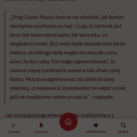
„Drogi Gypie: Musisz jeszcze raz wiedzieć, jak bardzo
niechętnie wychodzę za mąż. Czuję, że ten krok jest
teraz tak samo nierozsądny, jak wszystko, co
mogłabym zrobić. Być może będę musiała mieć jakieś
miejsce, do którego będę mogła od czasu do czasu
uciec, by być sobą. Nie mogę zagwarantować, że
zawsze zniosę zamknięcie nawet w tak atrakcyjnej
klatce. Muszę wyegzekwować od ciebie okrutną
obietnicę, a mianowicie, że pozwolisz mi odejść za rok,
jeśli nie znajdziemy razem szczęścia”
– napisała.
Jak oceniają biografowie pilotki, małżeństwo z
Putnamem, choć zaaranżowane, było dosyć udane.
Strona główna
Multimedia
Szukaj
Tematy
Podcast