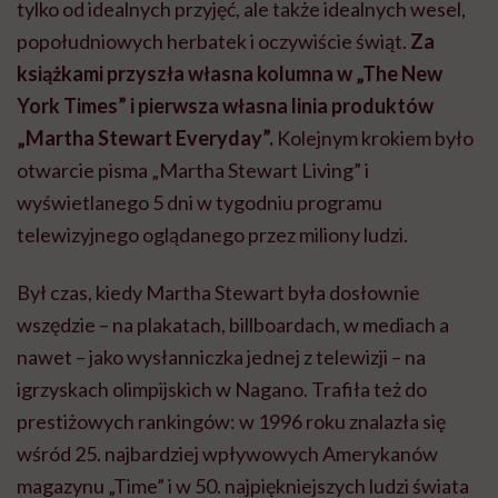
tylko od idealnych przyjęć, ale także idealnych wesel,
popołudniowych herbatek i oczywiście świąt.
Za
książkami przyszła własna kolumna w „The New
York Times” i pierwsza własna linia produktów
„Martha Stewart Everyday”.
Kolejnym krokiem było
otwarcie pisma „Martha Stewart Living” i
wyświetlanego 5 dni w tygodniu programu
telewizyjnego oglądanego przez miliony ludzi.
Był czas, kiedy Martha Stewart była dosłownie
wszędzie – na plakatach, billboardach, w mediach a
nawet – jako wysłanniczka jednej z telewizji – na
igrzyskach olimpijskich w Nagano. Trafiła też do
prestiżowych rankingów: w 1996 roku znalazła się
wśród 25. najbardziej wpływowych Amerykanów
magazynu „Time” i w 50. najpiękniejszych ludzi świata