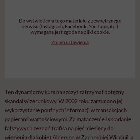
Do wyświetlenia tego materiału z zewnętrznego
serwisu (Instagram, Facebook, YouTube, itp.)
wymagana jest zgoda na pliki cookie.
Zmień ustawienia
Ten dynamiczny kurs na szczyt zatrzymał potężny
skandal wizerunkowy. W 2002 roku zarzucono jej
wykorzystanie poufnych informacji w transakcjach
papierami wartościowymi. Za mataczenie i składanie
fałszywych zeznań trafiła na pięć miesięcy do
więzienia dla kobiet Alderson w Zachodniej Wirginii, a