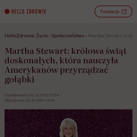
Go
to
Fundacja
content
HelloZdrowie: Życie
›
Społeczeństwo
›
Martha Stewart: królo
Martha Stewart: królowa świąt
doskonałych, która nauczyła
Amerykanów przyrządzać
gołąbki
Opublikowano:
02.12.2025 15:54
Aktualizacja:
02.12.2025 16:00