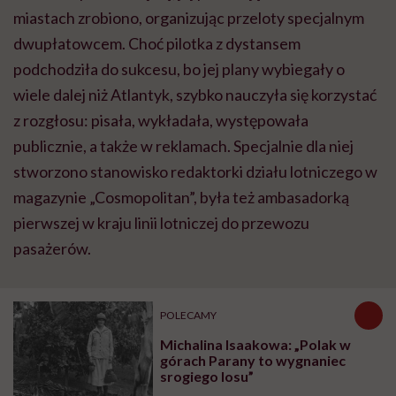
miastach zrobiono, organizując przeloty specjalnym
dwupłatowcem. Choć pilotka z dystansem
podchodziła do sukcesu, bo jej plany wybiegały o
wiele dalej niż Atlantyk, szybko nauczyła się korzystać
z rozgłosu: pisała, wykładała, występowała
publicznie, a także w reklamach. Specjalnie dla niej
stworzono stanowisko redaktorki działu lotniczego w
magazynie „Cosmopolitan”, była też ambasadorką
pierwszej w kraju linii lotniczej do przewozu
pasażerów.
POLECAMY
Michalina Isaakowa: „Polak w
górach Parany to wygnaniec
srogiego losu”