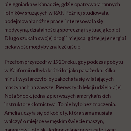
pielęgniarka w Kanadzie, gdzie opatrywała rannych
lotników służących w RAF. Później studiowała,
podejmowała różne prace, interesowała się
medycyną, działalnością społeczną i sytuacją kobiet.
Długo szukała swojej drogi i miejsca, gdzie jej energia i
ciekawość mogłyby znaleźć ujście.
Przełom przyszedł w 1920 roku, gdy podczas pobytu
w Kalifornii odbyła krótki lot jako pasażerka. Kilka
minut wystarczyło, by zakochała się w latających
maszynach na zawsze. Pierwszych lekcji udzielała jej
Neta Snook, jedna z pierwszych amerykańskich
instruktorek lotnictwa. To nie było bez znaczenia.
Amelia uczyła się od kobiety, która sama musiała
walczyć o miejsce w męskim świecie maszyn,
hangarów i lotnisk. Jednocześnie przez całe życie