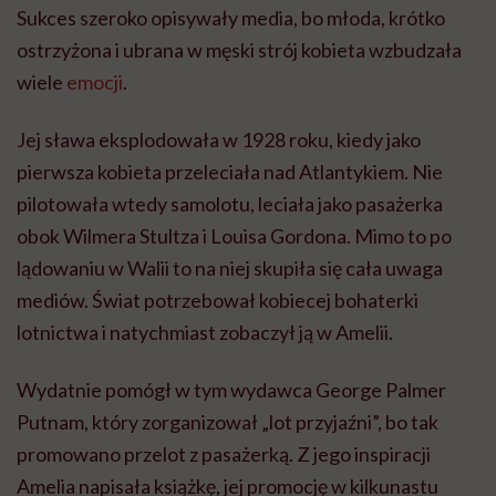
Sukces szeroko opisywały media, bo młoda, krótko
ostrzyżona i ubrana w męski strój kobieta wzbudzała
wiele
emocji
.
Jej sława eksplodowała w 1928 roku, kiedy jako
pierwsza kobieta przeleciała nad Atlantykiem. Nie
pilotowała wtedy samolotu, leciała jako pasażerka
obok Wilmera Stultza i Louisa Gordona. Mimo to po
lądowaniu w Walii to na niej skupiła się cała uwaga
mediów. Świat potrzebował kobiecej bohaterki
lotnictwa i natychmiast zobaczył ją w Amelii.
Wydatnie pomógł w tym wydawca George Palmer
Putnam, który zorganizował „lot przyjaźni”, bo tak
promowano przelot z pasażerką. Z jego inspiracji
Amelia napisała książkę, jej promocję w kilkunastu