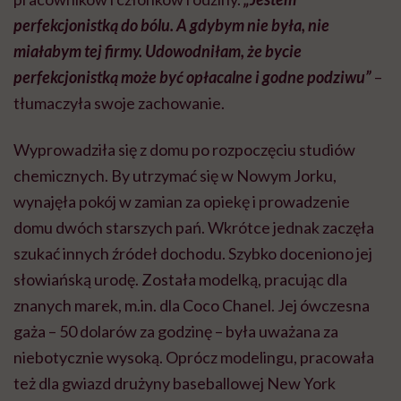
perfekcjonistką do bólu. A gdybym nie była, nie
miałabym tej firmy. Udowodniłam, że bycie
perfekcjonistką może być opłacalne i godne podziwu”
–
tłumaczyła swoje zachowanie.
Wyprowadziła się z domu po rozpoczęciu studiów
chemicznych. By utrzymać się w Nowym Jorku,
wynajęła pokój w zamian za opiekę i prowadzenie
domu dwóch starszych pań. Wkrótce jednak zaczęła
szukać innych źródeł dochodu. Szybko doceniono jej
słowiańską urodę. Została modelką, pracując dla
znanych marek, m.in. dla Coco Chanel. Jej ówczesna
gaża – 50 dolarów za godzinę – była uważana za
niebotycznie wysoką. Oprócz modelingu, pracowała
też dla gwiazd drużyny baseballowej New York