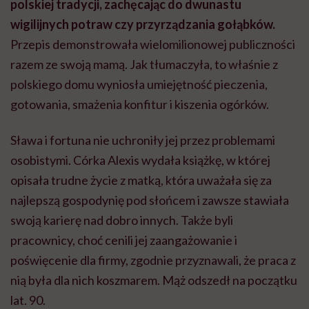
polskiej tradycji, zachęcając do dwunastu
wigilijnych potraw czy przyrządzania gołąbków.
Przepis demonstrowała wielomilionowej publiczności
razem ze swoją mamą. Jak tłumaczyła, to właśnie z
polskiego domu wyniosła umiejętność pieczenia,
gotowania, smażenia konfitur i kiszenia ogórków.
Sława i fortuna nie uchroniły jej przez problemami
osobistymi. Córka Alexis wydała książkę, w której
opisała trudne życie z matką, która uważała się za
najlepszą gospodynię pod słońcem i zawsze stawiała
swoją karierę nad dobro innych. Także byli
pracownicy, choć cenili jej zaangażowanie i
poświęcenie dla firmy, zgodnie przyznawali, że praca z
nią była dla nich koszmarem. Mąż odszedł na początku
lat. 90.