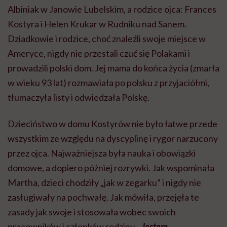
Albiniak w Janowie Lubelskim, a rodzice ojca: Frances
Kostyra i Helen Krukar w Rudniku nad Sanem.
Dziadkowie i rodzice, choć znaleźli swoje miejsce w
Ameryce, nigdy nie przestali czuć się Polakami i
prowadzili polski dom. Jej mama do końca życia (zmarła
w wieku 93 lat) rozmawiała po polsku z przyjaciółmi,
tłumaczyła listy i odwiedzała Polskę.
Dzieciństwo w domu Kostyrów nie było łatwe przede
wszystkim ze względu na dyscyplinę i rygor narzucony
przez ojca. Najważniejsza była nauka i obowiązki
domowe, a dopiero później rozrywki. Jak wspominała
Martha, dzieci chodziły „jak w zegarku” i nigdy nie
zasługiwały na pochwałę. Jak mówiła, przejęła te
zasady jak swoje i stosowała wobec swoich
pracowników i członków rodziny.
„Jestem