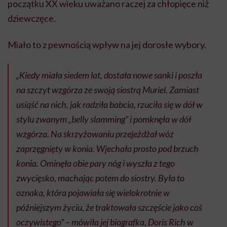
początku XX wieku uważano raczej za chłopięce niż
dziewczęce.
Miało to z pewnością wpływ na jej dorosłe wybory.
„Kiedy miała siedem lat, dostała nowe sanki i poszła
na szczyt wzgórza ze swoją siostrą Muriel. Zamiast
usiąść na nich, jak radziła babcia, rzuciła się w dół w
stylu zwanym „belly slamming” i pomknęła w dół
wzgórza. Na skrzyżowaniu przejeżdżał wóz
zaprzęgnięty w konia. Wjechała prosto pod brzuch
konia. Ominęła obie pary nóg i wyszła z tego
zwycięsko, machając potem do siostry. Była to
oznaka, która pojawiała się wielokrotnie w
późniejszym życiu, że traktowała szczęście jako coś
oczywistego” – mówiła jej biografka, Doris Rich w