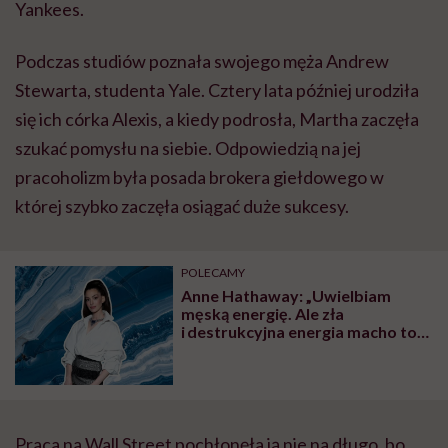
Yankees.
Podczas studiów poznała swojego męża Andrew
Stewarta, studenta Yale. Cztery lata później urodziła
się ich córka Alexis, a kiedy podrosła, Martha zaczęła
szukać pomysłu na siebie. Odpowiedzią na jej
pracoholizm była posada brokera giełdowego w
której szybko zaczęła osiągać duże sukcesy.
POLECAMY
Anne Hathaway: „Uwielbiam
męską energię. Ale zła
i destrukcyjna energia macho to
coś całkiem innego”
Praca na Wall Street pochłonęła ją nie na długo, bo