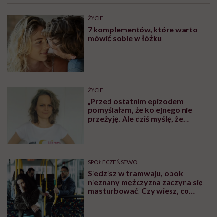
ŻYCIE
7 komplementów, które warto
mówić sobie w łóżku
ŻYCIE
„Przed ostatnim epizodem
pomyślałam, że kolejnego nie
przeżyję. Ale dziś myślę, że
przeżyję, tylko wcześniej pójdę
po pomoc”. Alicja o wychodzeniu z
depresji
SPOŁECZEŃSTWO
Siedzisz w tramwaju, obok
nieznany mężczyzna zaczyna się
masturbować. Czy wiesz, co
robić?