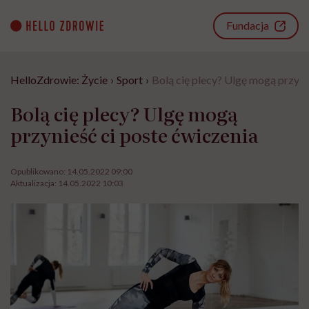
Go
to
Fundacja
content
HelloZdrowie: Życie
›
Sport
›
Bolą cię plecy? Ulgę mogą przyni
Bolą cię plecy? Ulgę mogą
przynieść ci poste ćwiczenia
Opublikowano:
14.05.2022 09:00
Aktualizacja:
14.05.2022 10:03