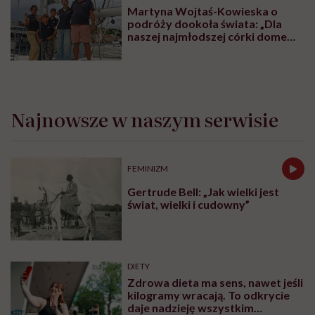
Martyna Wojtaś-Kowieska o
podróży dookoła świata: „Dla
naszej najmłodszej córki domem
jest jacht. Miała dwa latka, kiedy
wypływaliśmy w rejs”
Najnowsze w naszym serwisie
FEMINIZM
Gertrude Bell: „Jak wielki jest
świat, wielki i cudowny”
DIETY
Zdrowa dieta ma sens, nawet jeśli
kilogramy wracają. To odkrycie
daje nadzieję wszystkim