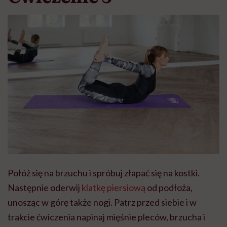
Połóż się na brzuchu i spróbuj złapać się na kostki.
Następnie oderwij
klatkę piersiową
od podłoża,
unosząc w górę także nogi. Patrz przed siebie i w
trakcie ćwiczenia napinaj mięśnie pleców, brzucha i