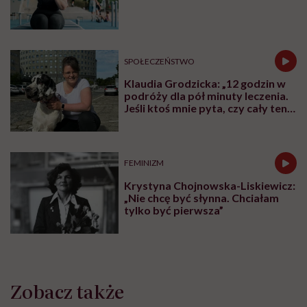
walczącym z efektem jo-jo
SPOŁECZEŃSTWO
Klaudia Grodzicka: „12 godzin w
podróży dla pół minuty leczenia.
Jeśli ktoś mnie pyta, czy cały ten
trud ma sens, bez wahania
odpowiadam: 'tak’”
FEMINIZM
Krystyna Chojnowska-Liskiewicz:
„Nie chcę być słynna. Chciałam
tylko być pierwsza”
Zobacz także