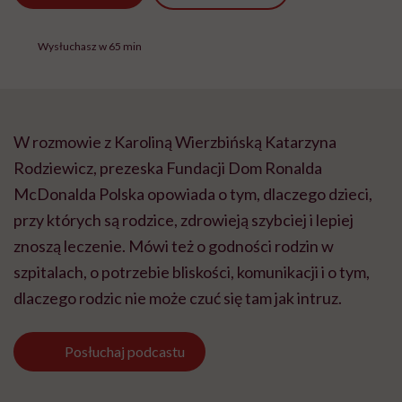
Wysłuchasz w 65 min
W rozmowie z Karoliną Wierzbińską Katarzyna
Rodziewicz, prezeska Fundacji Dom Ronalda
McDonalda Polska opowiada o tym, dlaczego dzieci,
przy których są rodzice, zdrowieją szybciej i lepiej
znoszą leczenie. Mówi też o godności rodzin w
szpitalach, o potrzebie bliskości, komunikacji i o tym,
dlaczego rodzic nie może czuć się tam jak intruz.
Posłuchaj
podcastu