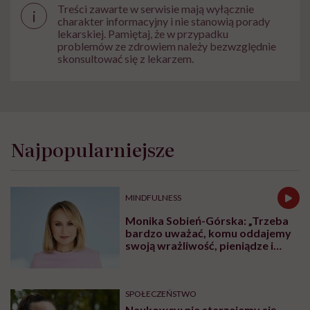
Treści zawarte w serwisie mają wyłącznie
i
charakter informacyjny i nie stanowią porady
lekarskiej. Pamiętaj, że w przypadku
problemów ze zdrowiem należy bezwzględnie
skonsultować się z lekarzem.
Najpopularniejsze
MINDFULNESS
Monika Sobień-Górska: „Trzeba
bardzo uważać, komu oddajemy
swoją wrażliwość, pieniądze i
zaufanie”
SPOŁECZEŃSTWO
Naukowcy: nie starzejemy się