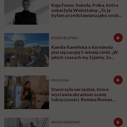
Kaja Funez-Sokoła, Polka, która
oskarżyła Weinsteina: „To ja
byłam przedstawiana jako osoba,
która musi się bronić”
RODZICIELSTWO
Kamila Kamińska o karmieniu
piersią swojej 5-letniej córki: „W
jakich czasach my żyjemy, że
naturalne sprawy musimy
normalizować?”
EKOLOGIA
Stworzyła narzędzie, które
wystawia ubraniom ocenę
toksyczności. Romina Roman
tłumaczy, co plastik robi z naszą
skórą
SPOŁECZEŃSTWO