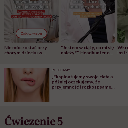
Zobacz więcej
Nie móc zostać przy
"Jestem w ciąży, co mi się
Wkró
chorym dziecku w
należy?". Headhunter o
Inst
szpitalu to tortura.
zmianie pokoleniowej u
atak
"Przeszkadzać w tym
kobiet w ciąży na rynku
wars
może chyba tylko
pracy
eksp
POLECAMY
głupota i brak
„Eksploatujemy swoje ciała a
wyobraźni"
później oczekujemy, że
przyjemność i rozkosz same
przyjdą” – mówi Patrycja
Wonatowska, seksuolożka
Ćwiczenie 5