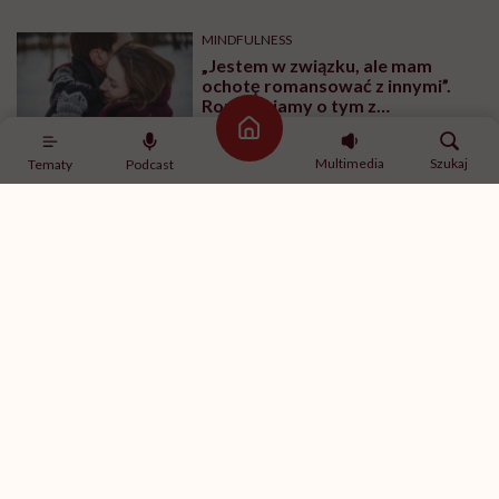
MINDFULNESS
„Jestem w związku, ale mam
ochotę romansować z innymi”.
Rozmawiamy o tym z
psychologiem
Strona główna
Multimedia
Szukaj
Tematy
Podcast
SPORT
Ćwiczenia z hantlami – wypracuj
smukłe ramiona
SPOŁECZEŃSTWO
„Co miałaś na sobie?”. Wystawa,
która prezentuje ubrania, jakie
miały na sobie ofiary gwałtu w
momencie napaści