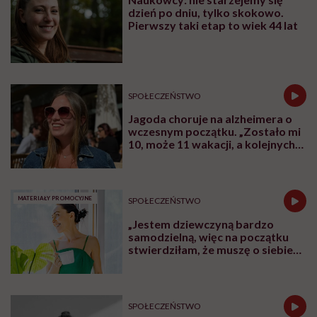
dzień po dniu, tylko skokowo.
Pierwszy taki etap to wiek 44 lat
SPOŁECZEŃSTWO
Jagoda choruje na alzheimera o
wczesnym początku. „Zostało mi
10, może 11 wakacji, a kolejnych
nie będę już świadoma”
MATERIAŁY PROMOCYJNE
SPOŁECZEŃSTWO
„Jestem dziewczyną bardzo
samodzielną, więc na początku
stwierdziłam, że muszę o siebie
zadbać”. Emilia Pobiedzińska o
słodko-gorzkim doświadczeniu
menopauzy
SPOŁECZEŃSTWO