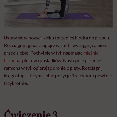
Ustaw się w pozycji klęku i przenieś biodra do przodu.
Rozciągnij zginacz. Spójrz w sufit i wyciągnij ramiona
przed siebie. Pochyl się w tył, napinając
mięśnie
brzucha
, pleców i pośladków. Następnie przenieś
ramiona w tył, opierając dłonie o pięty. Rozciągnij
kręgosłup. Utrzymaj obie pozycje 15 sekund i powtórz
trzykrotnie.
Ćwiczenie 3