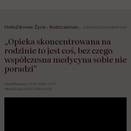
HelloZdrowie: Życie
›
Rodzicielstwo
›
„Opieka skoncentrowana 
„Opieka skoncentrowana na
rodzinie to jest coś, bez czego
współczesna medycyna sobie nie
poradzi”
Opublikowano:
24.07.2026 11:57
Aktualizacja:
24.07.2026 12:02