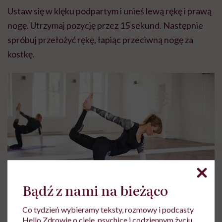
Ustaw się w klęku podpartym i unieś lewą rękę i prawą
nogę. Utrzymaj pozycję przez 15 sekund. Następnie
spróbuj przełożyć rękę, łapiąc przeciwną nogę za
kostkę.
Bądź z nami na bieżąco
Co tydzień wybieramy teksty, rozmowy i podcasty
Hello Zdrowie o ciele, psychice i codziennym życiu.