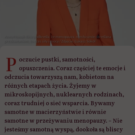
Anna Nowak-Ibisz podkreśla, że menopauza, niesłusznie określana
przekwitaniem, to czas siły i mocy / Zdjęcie: Łukasz Sokół
P
oczucie pustki, samotności,
opuszczenia. Coraz częściej te emocje i
odczucia towarzyszą nam, kobietom na
różnych etapach życia. Żyjemy w
mikroskopijnych, nuklearnych rodzinach,
coraz trudniej o sieć wsparcia. Bywamy
samotne w macierzyństwie i równie
samotne w przeżywaniu menopauzy. – Nie
jesteśmy samotną wyspą, dookoła są bliscy