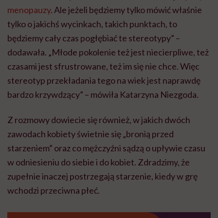
menopauzy
. Ale jeżeli będziemy tylko mówić właśnie
tylko o jakichś wycinkach, takich punktach, to
będziemy cały czas pogłębiać te stereotypy” –
dodawała. „Młode pokolenie też jest niecierpliwe, też
czasami jest sfrustrowane, też im się nie chce. Więc
stereotyp przekładania tego na wiek jest naprawdę
bardzo krzywdzący” – mówiła Katarzyna Niezgoda.
Z rozmowy dowiecie się również, w jakich dwóch
zawodach kobiety świetnie się „bronią przed
starzeniem” oraz co mężczyźni sądzą o upływie czasu
w odniesieniu do siebie i do kobiet. Zdradzimy, że
zupełnie inaczej postrzegają starzenie, kiedy w grę
wchodzi przeciwna płeć.