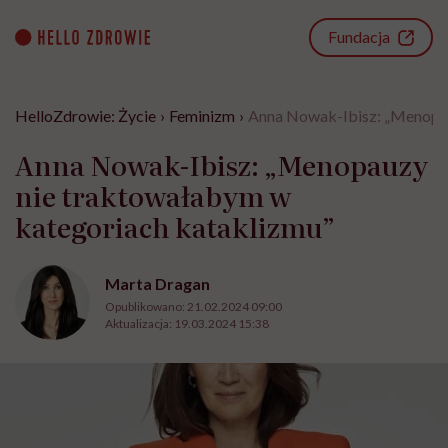
Go
to
Fundacja
content
HelloZdrowie: Życie
›
Feminizm
›
Anna Nowak-Ibisz: „Menopau
Anna Nowak-Ibisz: „Menopauzy
nie traktowałabym w
kategoriach kataklizmu”
Marta Dragan
Opublikowano:
21.02.2024 09:00
Aktualizacja:
19.03.2024 15:38