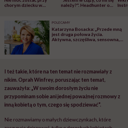
chorym dziecku w
należy?". Headhunter o
Inst
szpitalu to tortura.
zmianie pokoleniowej u
atak
"Przeszkadzać w tym
kobiet w ciąży na rynku
wars
może chyba tylko
pracy
eksp
POLECAMY
głupota i brak
Katarzyna Bosacka: „Przede mną
wyobraźni"
jest druga połowa życia.
Aktywna, szczęśliwa, sensowna,
pełna miłości”
I też takie, które na ten temat nie rozmawiały z
nikim. Oprah Winfrey, poruszając ten temat,
zauważyła: „W swoim dorosłym życiu nie
przypominam sobie ani jednej poważnej rozmowy z
inną kobietą o tym, czego się spodziewać”.
Nie rozmawiamy o małych dziewczynkach, które
zaczynają dojrzewać, tylko o dorosłych kobietach,