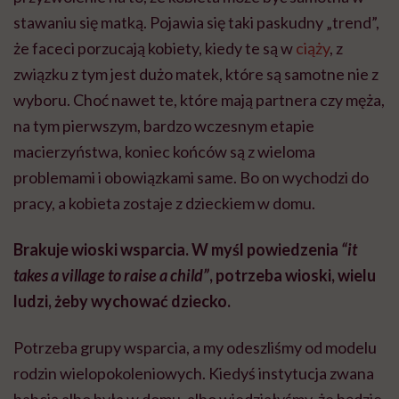
stawaniu się matką. Pojawia się taki paskudny „trend”,
że faceci porzucają kobiety, kiedy te są w
ciąży
, z
związku z tym jest dużo matek, które są samotne nie z
wyboru. Choć nawet te, które mają partnera czy męża,
na tym pierwszym, bardzo wczesnym etapie
macierzyństwa, koniec końców są z wieloma
problemami i obowiązkami same. Bo on wychodzi do
pracy, a kobieta zostaje z dzieckiem w domu.
Brakuje wioski wsparcia. W myśl powiedzenia
“it
takes a village to raise a child”
, potrzeba wioski, wielu
ludzi, żeby wychować dziecko.
Potrzeba grupy wsparcia, a my odeszliśmy od modelu
rodzin wielopokoleniowych. Kiedyś instytucja zwana