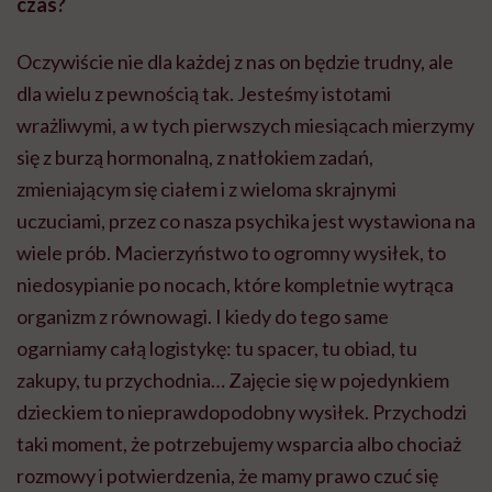
czas?
Oczywiście nie dla każdej z nas on będzie trudny, ale
dla wielu z pewnością tak. Jesteśmy istotami
wrażliwymi, a w tych pierwszych miesiącach mierzymy
się z burzą hormonalną, z natłokiem zadań,
zmieniającym się ciałem i z wieloma skrajnymi
uczuciami, przez co nasza psychika jest wystawiona na
wiele prób. Macierzyństwo to ogromny wysiłek, to
niedosypianie po nocach, które kompletnie wytrąca
organizm z równowagi. I kiedy do tego same
ogarniamy całą logistykę: tu spacer, tu obiad, tu
zakupy, tu przychodnia… Zajęcie się w pojedynkiem
dzieckiem to nieprawdopodobny wysiłek. Przychodzi
taki moment, że potrzebujemy wsparcia albo chociaż
rozmowy i potwierdzenia, że mamy prawo czuć się