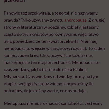
przekwita!”.
Panowie też przekwitają, a tego tak nie nazywamy,
prawda? Tylko używamy zwrotu
andropauza
. Z drugiej
strony w literaturze i w poezji my, kobiety jesteśmy
często do tych kwiatów porównywane, więc łatwo
było powiedzieć, że ten kwiat przekwita. Niemniej
menopauza to wejście w inny, nowy rozdział. To żaden
koniec, żaden kres. Choć oczywiście każda z nas
inaczej będzie ten etap przechodzić. Menopauza to
czas wiedźmy, jak to trafnie określiła Paulina
Młynarska. Czas wiedźmy od wiedzy, bo my na tym
etapie swojego życia już wiemy, kim jesteśmy, ile
potrafimy, ile jesteśmy warte, co nas buduje.
Menopauza nie musi oznaczać samotności. Jesteśmy