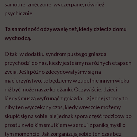
samotne, zmęczone, wyczerpane, również
psychicznie.
Ta samotność odzywa się też, kiedy dzieci z domu
wychodzą.
O tak, w dodatku syndrom pustego gniazda
przychodzi do nas, kiedy jesteśmy na różnych etapach
życia. Jeśli późno zdecydowałyśmy się na
macierzyństwo, to będziemy w zupełnie innym wieku
niż być może nasze koleżanki. Oczywiście, dzieci
kiedyś muszą wyfrunąć z gniazda. I z jednej strony to
niby ten wyczekany czas, kiedy wreszcie możemy
skupić się na sobie, ale jednak spora część rodziców po
prostu z wielkim smutkiem w sercu i z paniką myśli o
tym momencie. Jak zorganizują sobie ten czas bez