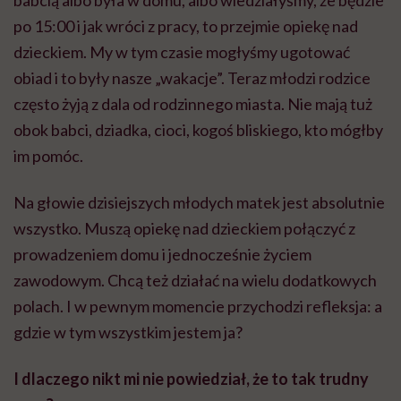
babcią albo była w domu, albo wiedziałyśmy, że będzie
po 15:00 i jak wróci z pracy, to przejmie opiekę nad
dzieckiem. My w tym czasie mogłyśmy ugotować
obiad i to były nasze „wakacje”. Teraz młodzi rodzice
często żyją z dala od rodzinnego miasta. Nie mają tuż
obok babci, dziadka, cioci, kogoś bliskiego, kto mógłby
im pomóc.
Na głowie dzisiejszych młodych matek jest absolutnie
wszystko. Muszą opiekę nad dzieckiem połączyć z
prowadzeniem domu i jednocześnie życiem
zawodowym. Chcą też działać na wielu dodatkowych
polach. I w pewnym momencie przychodzi refleksja: a
gdzie w tym wszystkim jestem ja?
I dlaczego nikt mi nie powiedział, że to tak trudny