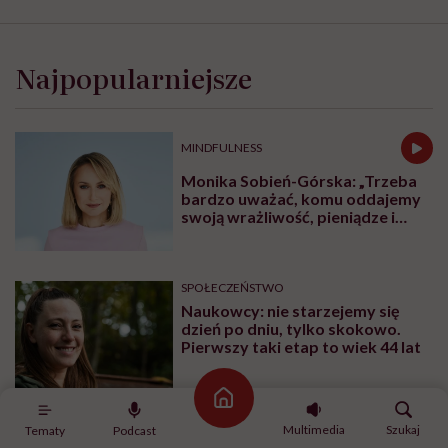
Najpopularniejsze
MINDFULNESS
Monika Sobień-Górska: „Trzeba
bardzo uważać, komu oddajemy
swoją wrażliwość, pieniądze i
zaufanie”
SPOŁECZEŃSTWO
Naukowcy: nie starzejemy się
dzień po dniu, tylko skokowo.
Pierwszy taki etap to wiek 44 lat
Strona główna
Multimedia
Szukaj
Tematy
Podcast
SPOŁECZEŃSTWO