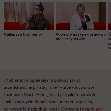
Najlepsze fragmenty
Powroty na rynek pracy po
”
macierzyństwie
s
z
s
„Kobietom w ogóle się nie podoba, jak są
przedstawiane jako dojrzałe” – przekonywała w
rozmowie Marta Bem. „Jest tylko jakiś naprawdę
śmieszny wycinek, śmieszne uderzenia gorąca,
nerwowość, nadpobudliwość. Owszem, to są
objawy