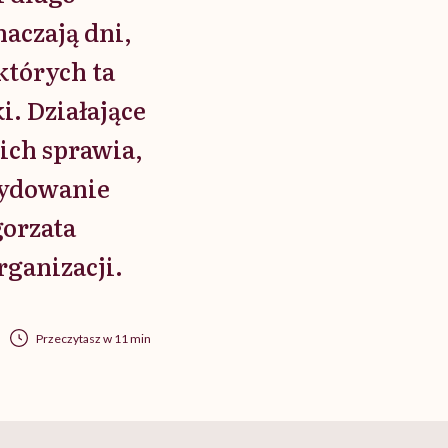
aczają dni,
których ta
i. Działające
ich sprawia,
cydowanie
gorzata
rganizacji.
Przeczytasz w 11 min