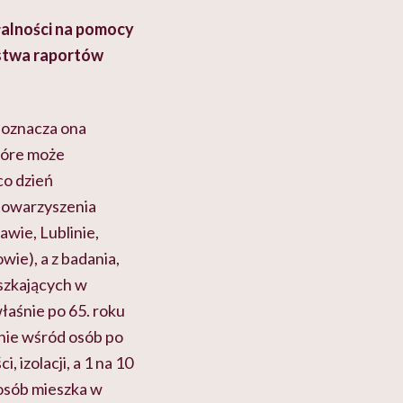
ałalności na pomocy
ństwa raportów
y oznacza ona
które może
co dzień
stowarzyszenia
awie, Lublinie,
wie), a z badania,
szkających w
łaśnie po 65. roku
lnie wśród osób po
 izolacji, a 1 na 10
 osób mieszka w