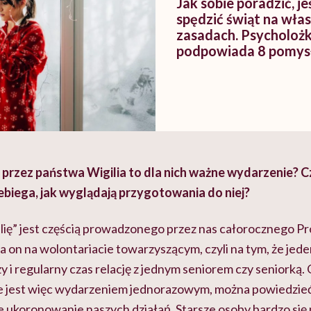
Jak sobie poradzić, je
spędzić świąt na wła
zasadach. Psycholoż
podpowiada 8 pomy
przez państwa Wigilia to dla nich ważne wydarzenie? C
zebiega, jak wyglądają przygotowania do niej?
ilię” jest częścią prowadzonego przez nas całorocznego 
n na wolontariacie towarzyszącym, czyli na tym, że jede
y i regularny czas relację z jednym seniorem czy seniorką
nie jest więc wydarzeniem jednorazowym, można powiedzieć
kie ukoronowanie naszych działań. Starsze osoby bardzo się n