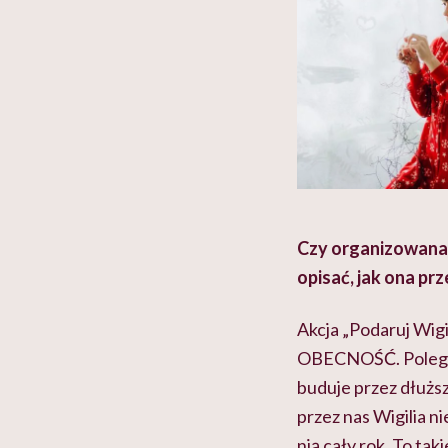
Czy organizowana 
opisać, jak ona pr
Akcja „Podaruj Wig
OBECNOŚĆ. Polega o
buduje przez dłuższ
przez nas Wigilia 
nią cały rok. To ta