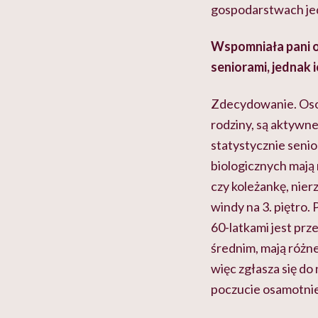
gospodarstwach jed
Wspomniała pani o
seniorami, jednak 
Zdecydowanie. Osob
rodziny, są aktywne
statystycznie senio
biologicznych mają 
czy koleżankę, nier
windy na 3. piętro.
60-latkami jest prze
średnim, mają różn
więc zgłasza się do
poczucie osamotnie