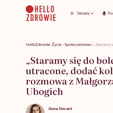
Go
to
content
Tematy
Po
HelloZdrowie: Życie
›
Społeczeństwo
›
„Staramy s
„Staramy się do bo
utracone, dodać kol
rozmowa z Małgorza
Ubogich
Anna Sierant