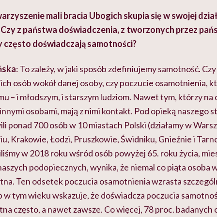
arzyszenie mali bracia Ubogich skupia się w swojej dzi
Czy z państwa doświadczenia, z tworzonych przez pa
zy często doświadczają samotności?
ńska
: To zależy, w jaki sposób zdefiniujemy samotność. Cz
kich osób wokół danej osoby, czy poczucie osamotnienia, 
u – i młodszym, i starszym ludziom
.
Nawet tym, którzy na 
innymi osobami, mają z nimi kontakt. Pod opieką naszego 
ili ponad 700 osób w 10 miastach Polski (działamy w Warsz
, Krakowie, Łodzi, Pruszkowie, Świdniku, Gnieźnie i Tarno
liśmy w 2018 roku wśród osób powyżej 65. roku życia, mie
 naszych podopiecznych, wynika, że niemal co piąta osoba w
motna. Ten odsetek poczucia osamotnienia wzrasta szczegó
ób w tym wieku wskazuje, że doświadcza poczucia samotności,
tna często, a nawet zawsze. Co więcej, 78 proc. badanych