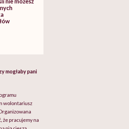
śli nie możesz
snych
ka
słów
zy mogłaby pani
Programu
n wolontariusz
. Organizowana
, że pracujemy na
a nią cieszą,