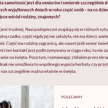
a samotność jest dla seniorów i seniorek szczególnie 
tych wyjątkowych dniach w roku część osób – na co dzie
jsce wśród rodziny, znajomych?
est trudniej. Nasi podopieczni znajdują się w różnych syt
ziną rzadko, część nigdy jej nie założyła, nie ma dzieci, wiel
i. Część ma rodzinę
zagranicą
, ale nawet jeśli senior świe
i i ten kontakt jest podtrzymywany w ciągu roku, to nie z
anie na święta. Poza tym, rozmawiając z bliskim przez ek
ednak nie umożliwia to wspólnego wypicia herbaty czy przytu
 z nas szczególnie ważna właśnie w święta.
POLECAMY