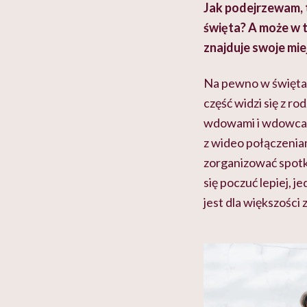
Jak podejrzewam, t
święta? A może w 
znajduje swoje mie
Na pewno w święta j
część widzi się z rod
wdowami i wdowcam
z wideo połączeniam
zorganizować spotk
się poczuć lepiej, j
jest dla większości