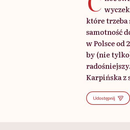
C
wyczek
które trzeba
samotność do
w Polsce od 
by (nie tylk
radośniejszy
Karpińska z 
Udostępnij