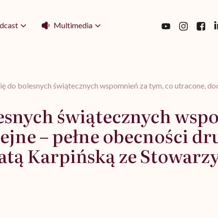
Multimedia
dcast
ię do bolesnych świątecznych wspomnień za tym, co utracone, do
lesnych świątecznych wsp
ejne – pełne obecności dr
tą Karpińską ze Stowarzy