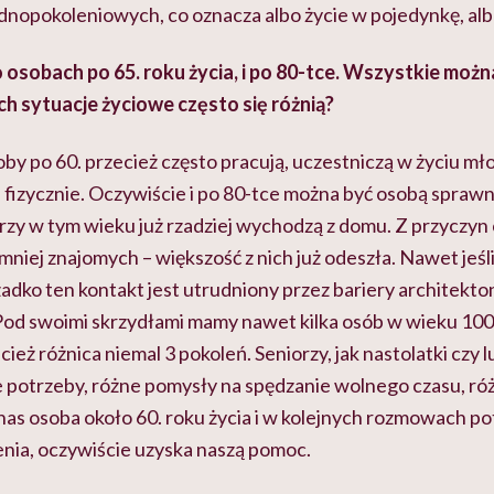
nopokoleniowych, co oznacza albo życie w pojedynkę, alb
 osobach po 65. roku życia
, i
po
80-tce
. Wszystkie możn
ich sytuacje życiowe często się różnią?
y po 60. przecież często pracują, uczestniczą w życiu mł
 fizycznie. Oczywiście i po
80-tce
można być osobą sprawn
rzy w tym wieku już rzadziej wychodzą z domu. Z przyczyn
mniej znajomych – większość z nich już odeszła. Nawet jeśl
zadko ten kontakt jest utrudniony przez bariery architekton
 Pod swoimi skrzydłami mamy nawet kilka osób w wieku 100 l
cież różnica niemal 3 pokoleń. Seniorzy, jak nastolatki czy 
e potrzeby, różne pomysły na spędzanie wolnego czasu, r
 nas osoba około 60. roku życia i w kolejnych rozmowach p
nia, oczywiście uzyska naszą pomoc.