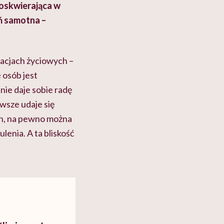
doskwierająca w
ń samotna –
uacjach życiowych –
e osób jest
tnie daje sobie radę
awsze udaje się
ran, na pewno można
lenia. A ta bliskość