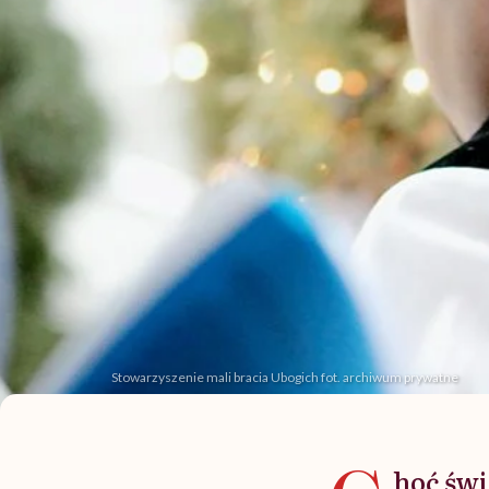
Stowarzyszenie mali bracia Ubogich fot. archiwum prywatne
hoć świ