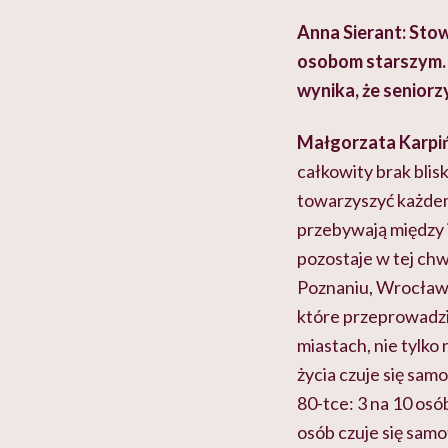
Anna Sierant: Stow
osobom starszym. 
wynika, że senior
Małgorzata Karpi
całkowity brak blis
towarzyszyć każdem
przebywają między 
pozostaje w tej chw
Poznaniu, Wrocławiu
które przeprowadzi
miastach, nie tylko
życia czuje się sa
80-tce
: 3 na 10 os
osób czuje się samo