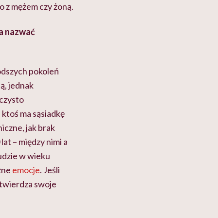
o z mężem czy żoną.
a nazwać
odszych pokoleń
ą, jednak
 czysto
i ktoś ma sąsiadkę
iczne, jak brak
at – między nimi a
ludzie w wieku
óżne
emocje
. Jeśli
otwierdza swoje