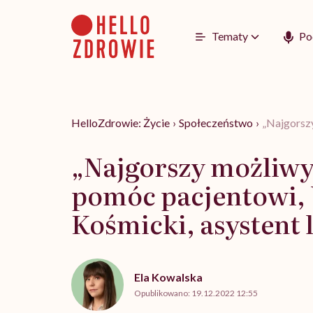
Go
to
content
Tematy
Po
HelloZdrowie: Życie
›
Społeczeństwo
›
„Najgorszy
„Najgorszy możliwy 
pomóc pacjentowi, 
Kośmicki, asystent 
Ela Kowalska
Opublikowano:
19.12.2022 12:55