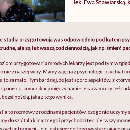
lek. Ewą Stawiarską, 
z medycyny
że studia przygotowują was odpowiednio pod kątem ps
trudne, ale są też waszą codziennością, jak np. śmierć p
poziom przygotowania młodych lekarzy jest pod tym wzgl
o nie z naszej winy. Mamy zajęcia z psychologii, psychiatrii
e to za mało. Tym bardziej, że jest sporo aspektów, z który
ą one np. komunikacji między nami – lekarzami czy też rad
 bezsilnością, jaka z tego wynika.
tia to rozmowy z rodzinami pacjentów, czego nie uczymy si
my do szpitala klinicznego i przychodzi ten pierwszy mome
jszych informacji – nie jesteśmy do tego wystarczająco pr