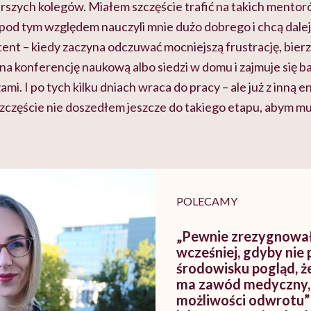
rszych kolegów. Miałem szczęście trafić na takich mento
pod tym względem nauczyli mnie dużo dobrego i chcą dalej 
tent – kiedy zaczyna odczuwać mocniejszą frustrację, bierze
a konferencję naukową albo siedzi w domu i zajmuje się ba
i. I po tych kilku dniach wraca do pracy – ale już z inną en
zczęście nie doszedłem jeszcze do takiego etapu, abym mu
POLECAMY
„Pewnie zrezygnow
wcześniej, gdyby nie
środowisku pogląd, że 
ma zawód medyczny, 
możliwości odwrotu”