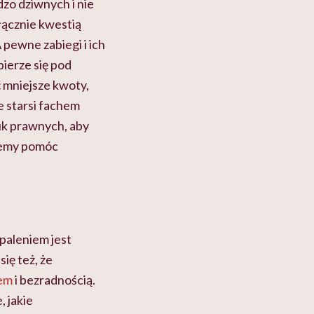
dzo dziwnych i nie
łącznie kwestią
pewne zabiegi i ich
bierze się pod
ć mniejsze kwoty,
e starsi fachem
luk prawnych, aby
ożemy pomóc
paleniem jest
ię też, że
em
i bezradnością.
, jakie