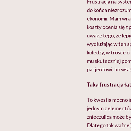
Frustracja na syste
do końca niezrozumi
ekonomii. Mam wra
koszty ocenia się z
uwagę tego, że lepi
wydłużając w ten sp
koledzy, w trosce o
mu skuteczniej pom
pacjentowi, bo właś
Taka frustracja ła
To kwestia mocno i
jednym z elementów,
znieczulica może b
Dlatego tak ważne j