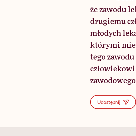
że zawodu le
drugiemu cz
młodych leka
którymi mier
tego zawodu 
człowiekowi
zawodowego
Udostępnij