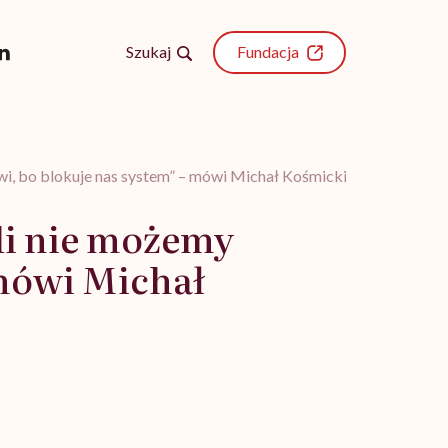
Szukaj
Fundacja
wi, bo blokuje nas system” – mówi Michał Kośmicki, asystent leka
śli nie możemy
 mówi Michał