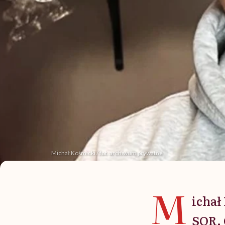
Michał Kośmicki / fot. archiwum prywatne
M
ichał
SOR. 