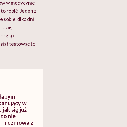
rów w medycynie
to robić. Jeden z
 sobie kilka dni
rdziej
ergią i
siał testować to
ałabym
 panujący w
jak się już
to nie
 – rozmowa z