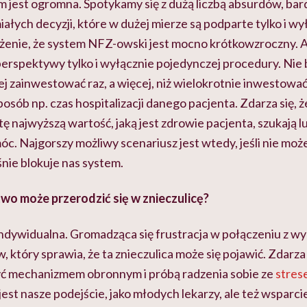
m jest ogromna. Spotykamy się z dużą liczbą absurdów, bar
ałych decyzji, które w dużej mierze są podparte tylko i wy
żenie, że system
NFZ-owski
jest mocno krótkowzroczny. A 
 perspektywy tylko i wyłącznie pojedynczej procedury. Nie 
ej zainwestować raz, a więcej, niż wielokrotnie inwestowa
osób np. czas hospitalizacji danego pacjenta. Zdarza się, ż
 tę najwyższą wartość, jaką jest zdrowie pacjenta, szukają 
óc. Najgorszy możliwy scenariusz jest wtedy, jeśli nie m
nie blokuje nas system.
two może przerodzić się w znieczulicę?
ndywidualna. Gromadząca się frustracja w połączeniu z wy
 który sprawia, że ta znieczulica może się pojawić. Zdarza s
yć mechanizmem obronnym i próbą radzenia sobie ze
stres
est nasze podejście, jako młodych lekarzy, ale też wsparcie