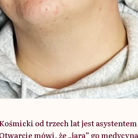
 Kośmicki od trzech lat jest asystentem
Otwarcie mówi, że „jara” go medycyna