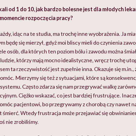
li od 1 do 10, jak bardzo bolesne jest dla młodych lekar
 momencie rozpoczęcia pracy?
Każdy, idąc na te studia, ma trochę inne wyobrażenia. Ja mi
ym będę się mierzył, gdyż moi bliscy mieli do czynienia z
e osób, dla których ten poziom bólu i zawodu można śmiał
 ludzie, którzy mają mocno idealistyczne, wręcz trochę ut
m ta rzeczywistość jest zupełnie inna. Okazuje się m.in.,
pomóc. Mierzymy się też z sytuacjami, które są konsekwenc
ystemu. Często zdarza się nam przegrywać walkę zarówno z
jnym. Ciężko wskazać, co jest bardziej frustrujące. Inacze
pomóc pacjentowi, bo przegrywamy z chorobą czy nawet n
t śmierć. Wtedy frustracja może przejawiać się obwinianie
ś nie zrobiliśmy.