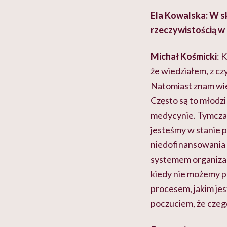
Ela Kowalska: W ska
rzeczywistością w
Michał Kośmicki
: 
że wiedziałem, z cz
Natomiast znam wiel
Często są to młodzi
medycynie. Tymczase
jesteśmy w stanie 
niedofinansowania s
systemem organizacy
kiedy nie możemy 
procesem, jakim jes
poczuciem, że czego