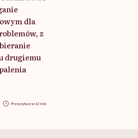
ganie
dowym dla
problemów, z
bieranie
mu drugiemu
palenia
Przeczytasz w 12 min