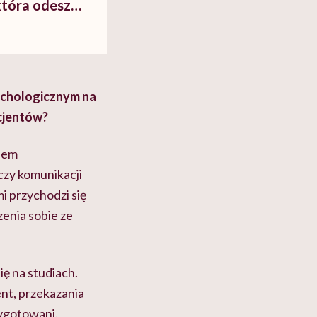
która odeszła
ychologicznym na
acjentów?
ędem
 czy komunikacji
mi przychodzi się
zenia sobie ze
ę na studiach.
nt, przekazania
zygotowani.