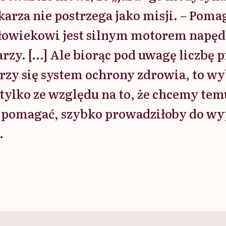
karza nie postrzega jako misji. – Poma
łowiekowi jest silnym motorem napę
rzy. […] Ale biorąc pod uwagę liczbę 
zy się system ochrony zdrowia, to wy
tylko ze względu na to, że chcemy te
 pomagać, szybko prowadziłoby do wy
.