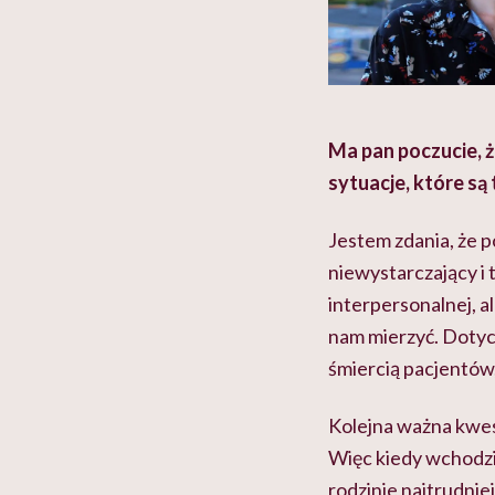
Ma pan poczucie, 
sytuacje, które są 
Jestem zdania, że 
niewystarczający i t
interpersonalnej, al
nam mierzyć. Dotycz
śmiercią pacjentów,
Kolejna ważna kwes
Więc kiedy wchodzi
rodzinie najtrudnie