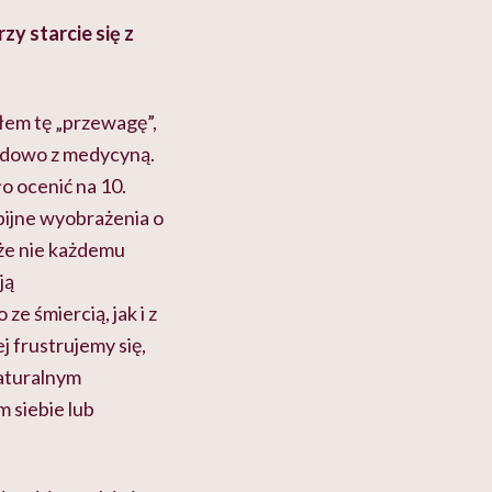
zy starcie się z
ałem tę „przewagę”,
awodowo z medycyną.
o ocenić na 10.
opijne wyobrażenia o
 że nie każdemu
ją
e śmiercią, jak i z
j frustrujemy się,
aturalnym
m siebie lub