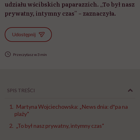
udziału wścibskich paparazzich. „To był nasz
prywatny, intymny czas” – zaznaczyła.
Udostępnij
Przeczytasz w 3 min
SPIS TREŚCI
Martyna Wojciechowska: „News dnia: d*pa na
plaży”
„To był nasz prywatny, intymny czas”