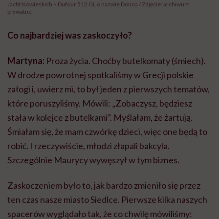
Jacht Kowieskich – Dufour 512 GL o nazwie Donna / Zdjęcie: archiwum
prywatne
Co najbardziej was zaskoczyło?
Martyna:
Proza życia. Choćby butelkomaty (śmiech).
W drodze powrotnej spotkaliśmy w Grecji polskie
załogi i, uwierz mi, to był jeden z pierwszych tematów,
które poruszyliśmy. Mówili: „Zobaczysz, będziesz
stała w kolejce z butelkami”. Myślałam, że żartują.
Śmiałam się, że mam czwórkę dzieci, więc one będą to
robić. I rzeczywiście, młodzi złapali bakcyla.
Szczególnie Maurycy wywęszył w tym biznes.
Zaskoczeniem było to, jak bardzo zmieniło się przez
ten czas nasze miasto Siedlce. Pierwsze kilka naszych
spacerów wyglądało tak, że co chwilę mówiliśmy: