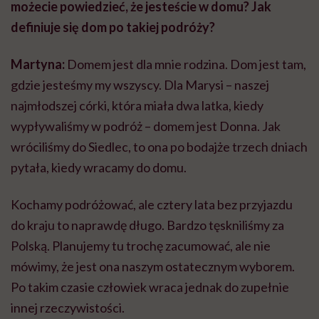
możecie powiedzieć, że jesteście w domu? Jak
definiuje się dom po takiej podróży?
Martyna:
Domem jest dla mnie rodzina. Dom jest tam,
gdzie jesteśmy my wszyscy. Dla Marysi – naszej
najmłodszej córki, która miała dwa latka, kiedy
wypływaliśmy w podróż – domem jest Donna. Jak
wróciliśmy do Siedlec, to ona po bodajże trzech dniach
pytała, kiedy wracamy do domu.
Kochamy podróżować, ale cztery lata bez przyjazdu
do kraju to naprawdę długo. Bardzo tęskniliśmy za
Polską. Planujemy tu trochę zacumować, ale nie
mówimy, że jest ona naszym ostatecznym wyborem.
Po takim czasie człowiek wraca jednak do zupełnie
innej rzeczywistości.