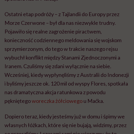
Ostatni etap podróży – z Tajlandii do Europy przez
Morze Czerwone – był dla nas niezwykle trudny.
Pojawiło się realne zagrożenie piractwem,
konieczność codziennego meldowania się wojskom
sprzymierzonym, do tego w trakcie naszego rejsu
wybuchł konflikt między Stanami Zjednoczonymi a
Iranem. Czuliśmy się zdani wyłącznie na siebie.
Wcześniej, kiedy wypłynęliśmy z Australii do Indonezji
i byliśmy jeszcze ok. 120 mil od wyspy Flores, spotkała
nas dramatyczna akcja ratunkowa z powodu
pękniętego
woreczka żółciowego
u Maćka.
Dopiero teraz, kiedy jesteśmy już w domu i śpimy we
własnych łóżkach, które się nie bujają, widzimy, przez
co przeszliśmy. I czasami sami nie wierzymy, że to