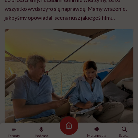
wszystko wydarzyło się naprawdę. Mamy wrażenie,
jakbyśmy opowiadali scenariusz jakiegoś filmu.
Strona główna
Martyna i jej mąż Maciej na jachcie Donna / Zdjęcie: archiwum prywatne
Multimedia
Szukaj
Tematy
Podcast