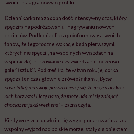
swoim instagramowym profilu.
Dziennikarka ma za sobą dość intensywny czas, który
spędziła na podróżowaniu i nagrywaniu nowych
odcinków. Pod koniec lipca poinformowała swoich
fanów, że tegoroczne wakacje będą pierwszymi,
których nie spędzi „na wspólnych wyjazdach na
wspinaczkę, nurkowanie czy zwiedzanie muzeów i
galerii sztuki”. Podkreśliła, że w tym roku jej córka
spędza ten czas głównie z rówieśnikami.
„Bycie
nastolatką ma swoje prawa i cieszę się, że moje dziecko z
nich korzysta! Liczę na to, że może uda mi się załapać
chociaż na jakiś weekend”
– zaznaczyła.
Kiedy wreszcie udało im się wygospodarować czas na
wspólny wyjazd nad polskie morze, stały się obiektem