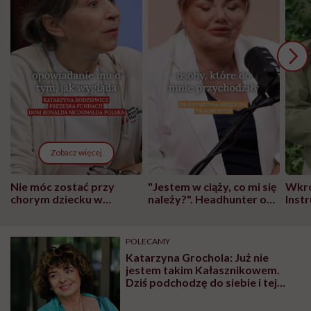
Zobacz więcej
Nie móc zostać przy
"Jestem w ciąży, co mi się
Wkró
chorym dziecku w
należy?". Headhunter o
Inst
szpitalu to tortura.
zmianie pokoleniowej u
atak
"Przeszkadzać w tym
kobiet w ciąży na rynku
wars
może chyba tylko
pracy
eksp
POLECAMY
głupota i brak
Katarzyna Grochola: Już nie
wyobraźni"
jestem takim Kałasznikowem.
Dziś podchodzę do siebie i tej
choroby z łagodnością