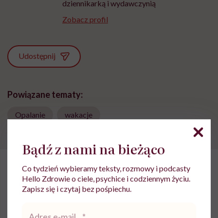
dziennikarką i wydawczynią
Zobacz profil
Udostępnij
Powiązane tematy:
Opalanie
wakacje
Bądź z nami na bieżąco
Co tydzień wybieramy teksty, rozmowy i podcasty
HelloZdrowie: Życie
›
Społeczeństwo
›
Martyna Wojtaś-Kowiesk
Hello Zdrowie o ciele, psychice i codziennym życiu.
Zapisz się i czytaj bez pośpiechu.
Martyna Wojtaś-Kowieska o
Adres
podróży dookoła świata: „Dla
e-