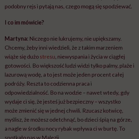
podobny rejs i pytają nas, czego mogą się spodziewać.
I co im mówicie?
Martyna:
Niczego nie lukrujemy, nie upiększamy.
Chcemy, żeby inni wiedzieli, że z takim marzeniem
wiąże się dużo
stresu
, niewyspania i życia w ciągłej
gotowości. Bo większość ludzi widzi tylko palmy, plaże i
lazurową wodę, a to jest może jeden procent całej
podróży. Reszta to codzienna praca i
odpowiedzialność. Bo na wodzie – nawet wtedy, gdy
wydaje ci się, że jesteś już bezpieczny – wszystko
może zmienić się w jednej chwili. Rzucasz kotwicę,
myślisz, że możesz odetchnąć, bo dzieci śpią na górze,
a nagle w środku nocy rybak wpływa ci w burtę. To
spotkało nas w Malezji.