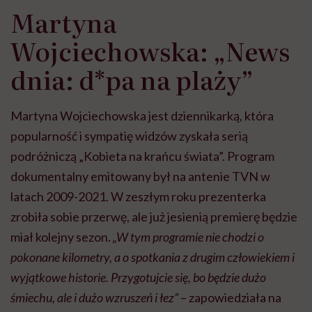
Martyna
Wojciechowska: „News
dnia: d*pa na plaży”
Martyna Wojciechowska jest dziennikarką, która
popularność i sympatię widzów zyskała serią
podróżniczą „Kobieta na krańcu świata”. Program
dokumentalny emitowany był na antenie TVN w
latach 2009-2021. W zeszłym roku prezenterka
zrobiła sobie przerwę, ale już jesienią premierę będzie
miał kolejny sezon.
„W tym programie nie chodzi o
pokonane kilometry, a o spotkania z drugim człowiekiem i
wyjątkowe historie. Przygotujcie się, bo będzie dużo
śmiechu, ale i dużo wzruszeń i łez”
– zapowiedziała na