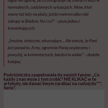
normalnych, codziennych sytuacjach. Wow, ktoś
znany też leży na plaży, jeździ metrem albo robi
zakupy w Biedrze. No i co?” – pisze jedna z
komentujących.
„Smutne, śmieszne, wkurzające… Ale wierzę, że Pani
jest ponad to. A my, ogromnie Panią wspieramy i
powyżej, w komentarzach, bardzo to widać” – dodała
kolejna.
Podróżniczka zaapelowała do swoich fanów: „Co
każdy z nas może z tym zrobić? NIE KLIKAĆ w te
artykuły, nie dawać innym zarabiać na cudzej du***.
Serio”.