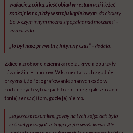
wakacje z córką, zjeść obiad w restauracji i leżeć
spokojnie na plaży w stroju kąpielowym
, do cholery.
Bo w czym innym można się opalać nad morzem?” –
zaznaczyła.
„To był nasz prywatny, intymny czas”
– dodała.
Zdjęcia zrobione dziennikarce z ukrycia oburzyły
również internautów. W komentarzach zgodnie
przyznali, że fotografowanie znanych osób w
codziennych sytuacjach to nic innego jak szukanie
taniej sensacji tam, gdzie jej nie ma.
„Ja jeszcze rozumiem, gdyby na tych zdjęciach było
coś nietypowego/szokującego/niewłaściwego. Ale
nigdy nie ogarnę, po co fotografuje się znanych ludzi w