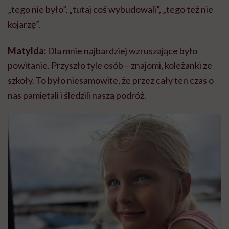
„tego nie było”, „tutaj coś wybudowali”, „tego też nie
kojarzę”.
Matylda:
Dla mnie najbardziej wzruszające było
powitanie. Przyszło tyle osób – znajomi, koleżanki ze
szkoły. To było niesamowite, że przez cały ten czas o
nas pamiętali i śledzili naszą podróż.