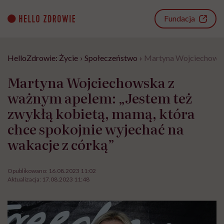
Go
to
Fundacja
content
HelloZdrowie: Życie
›
Społeczeństwo
›
Martyna Wojciechowska
Martyna Wojciechowska z
ważnym apelem: „Jestem też
zwykłą kobietą, mamą, która
chce spokojnie wyjechać na
wakacje z córką”
Opublikowano:
16.08.2023 11:02
Aktualizacja:
17.08.2023 11:48