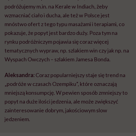
podróżujemy m.in. na Kerale w Indiach, żeby
wzmacniać ciało i ducha, ale też w Polsce jest
mnóstwo ofert z tego typu masażami i terapiami, co
pokazuje, że popyt jest bardzo duży. Poza tym na
rynku podróżniczym pojawia się coraz więcej
tematycznych wypraw, np. szlakiem win czy jak np. na
Wyspach Owczych – szlakiem Jamesa Bonda.
Aleksandra:
Coraz popularniejszy staje się trend na
„podróże w czasach Ozempiku”, które oznaczają
mniejszą konsumpcję. W pewien sposób zmniejszy to
popyt na duże ilości jedzenia, ale może zwiększyć
zainteresowanie dobrym, jakościowym slow
jedzeniem.