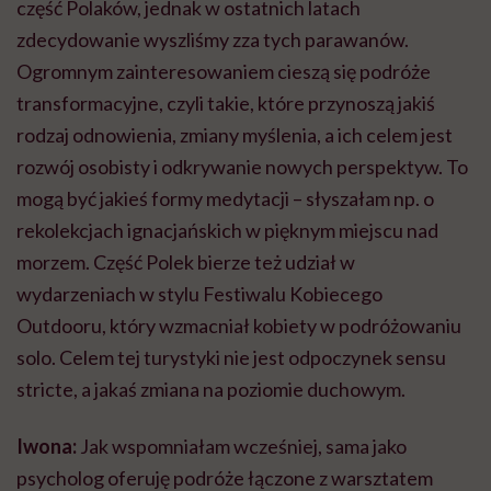
część Polaków, jednak w ostatnich latach
zdecydowanie wyszliśmy zza tych parawanów.
Ogromnym zainteresowaniem cieszą się podróże
transformacyjne, czyli takie, które przynoszą jakiś
rodzaj odnowienia, zmiany myślenia, a ich celem jest
rozwój osobisty i odkrywanie nowych perspektyw. To
mogą być jakieś formy medytacji – słyszałam np. o
rekolekcjach ignacjańskich w pięknym miejscu nad
morzem. Część Polek bierze też udział w
wydarzeniach w stylu Festiwalu Kobiecego
Outdooru, który wzmacniał kobiety w podróżowaniu
solo. Celem tej turystyki nie jest odpoczynek sensu
stricte, a jakaś zmiana na poziomie duchowym.
Iwona:
Jak wspomniałam wcześniej, sama jako
psycholog oferuję podróże łączone z warsztatem