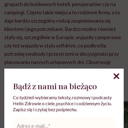
grupach do butikowych hoteli, pensjonatów czy na
campingi. Często takie miejsca to rodzinne firmy, a to
daje bardzo szczególny rodzaj zaopiekowania się
klientem i jego potrzebami. Bardzo modne również
stały się, szczególnie w Europie, wyjazdy camperowe
czy też wyjazdy w stylu selfdrive, co podkreśla
potrzebę swobody i przestrzeni w decyzyjności przy
planowaniu naszych urlopowych dni. Obserwuję
również bardzo dużo podróży tematycznych.
Rolki
Bądź z nami na bieżąco
Co tydzień wybieramy teksty, rozmowy i podcasty
Hello Zdrowie o ciele, psychice i codziennym życiu.
Zapisz się i czytaj bez pośpiechu.
Adres
e-