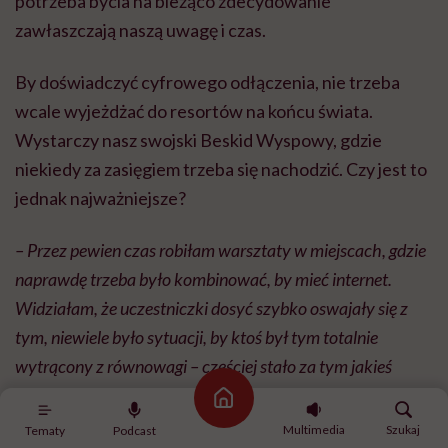
potrzeba bycia na bieżąco zdecydowanie
zawłaszczają naszą uwagę i czas.
By doświadczyć cyfrowego odłączenia, nie trzeba
wcale wyjeżdżać do resortów na końcu świata.
Wystarczy nasz swojski Beskid Wyspowy, gdzie
niekiedy za zasięgiem trzeba się nachodzić. Czy jest to
jednak najważniejsze?
– Przez pewien czas robiłam warsztaty w miejscach, gdzie
naprawdę trzeba było kombinować, by mieć internet.
Widziałam, że uczestniczki dosyć szybko oswajały się z
tym, niewiele było sytuacji, by ktoś był tym totalnie
wytrącony z równowagi – częściej stało za tym jakieś
realne wytłumaczenie, np. małe dzieci czy choroba. Nawet
Strona główna
teraz, kiedy działamy już w miejscu, gdzie internet hula,
Multimedia
Szukaj
Tematy
Podcast