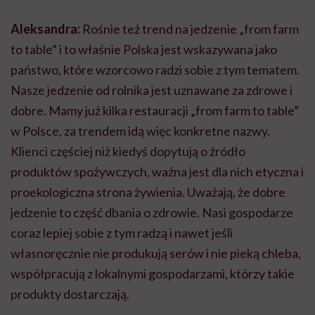
Aleksandra:
Rośnie też trend na jedzenie „from farm
to table” i to właśnie Polska jest wskazywana jako
państwo, które wzorcowo radzi sobie z tym tematem.
Nasze jedzenie od rolnika jest uznawane za zdrowe i
dobre. Mamy już kilka restauracji „from farm to table”
w Polsce, za trendem idą więc konkretne nazwy.
Klienci częściej niż kiedyś dopytują o źródło
produktów spożywczych, ważna jest dla nich etyczna i
proekologiczna strona żywienia. Uważają, że dobre
jedzenie to część dbania o zdrowie. Nasi gospodarze
coraz lepiej sobie z tym radzą i nawet jeśli
własnoręcznie nie produkują serów i nie pieką chleba,
współpracują z lokalnymi gospodarzami, którzy takie
produkty dostarczają.