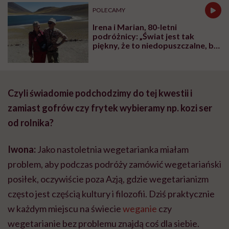
POLECAMY
Irena i Marian, 80-letni
podróżnicy: „Świat jest tak
piękny, że to niedopuszczalne, by
siedzieć zamkniętym w swoim
własnym miasteczku”
Czyli świadomie podchodzimy do tej kwestii i
zamiast gofrów czy frytek wybieramy np. kozi ser
od rolnika?
Iwona:
Jako nastoletnia wegetarianka miałam
problem, aby podczas podróży zamówić wegetariański
posiłek, oczywiście poza Azją, gdzie wegetarianizm
często jest częścią kultury i filozofii. Dziś praktycznie
w każdym miejscu na świecie
weganie
czy
wegetarianie bez problemu znajdą coś dla siebie.