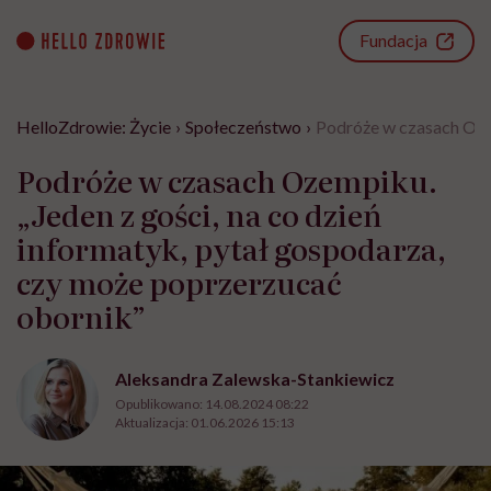
Go
to
Fundacja
content
HelloZdrowie: Życie
›
Społeczeństwo
›
Podróże w czasach Ozem
Podróże w czasach Ozempiku.
„Jeden z gości, na co dzień
informatyk, pytał gospodarza,
czy może poprzerzucać
obornik”
Aleksandra Zalewska-Stankiewicz
Opublikowano:
14.08.2024 08:22
Aktualizacja:
01.06.2026 15:13