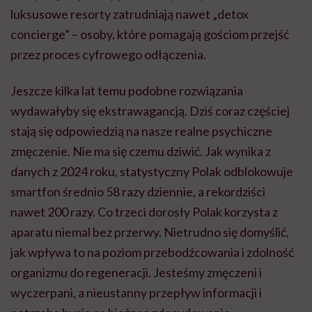
luksusowe resorty zatrudniają nawet „detox
concierge” – osoby, które pomagają gościom przejść
przez proces cyfrowego odłączenia.
Jeszcze kilka lat temu podobne rozwiązania
wydawałyby się ekstrawagancją. Dziś coraz częściej
stają się odpowiedzią na nasze realne psychiczne
zmęczenie. Nie ma się czemu dziwić. Jak wynika z
danych z 2024 roku, statystyczny Polak odblokowuje
smartfon średnio 58 razy dziennie, a rekordziści
nawet 200 razy. Co trzeci dorosły Polak korzysta z
aparatu niemal bez przerwy. Nietrudno się domyślić,
jak wpływa to na poziom przebodźcowania i zdolność
organizmu do regeneracji. Jesteśmy zmęczeni i
wyczerpani, a nieustanny przepływ informacji i