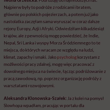
Iwona Grzesicka:
Podróżuję od najmłodszych lat.
Najpierw były to podróże z rodzicami i bratem,
głównie po polskich pojezierzach, a potem już jako
nastolatka zaczęłam sama wyruszać w coraz dalsze
rejony Europy, Azji i Afryki. Odwiedziłam kilkadziesiąt
krajów, ale z pewnością mogę powiedzieć, że Indie,
Nepal, Sri Lanka i wyspy Morza Śródziemnego to te
miejsca, do których wracam ze względu na ludzi,
klimat, zapachy i smaki. Jako
psycholog
korzystam z
możliwości pracy zdalnej, mogę więc pracować z
dowolnego miejsca na świecie, łącząc podróżowanie z
pracą zawodową, np. poprzez organizację podróży z
warsztatami rozwojowymi.
Aleksandra Klonowska-Szałek:
Ja z kolei na pomysł
Slowhopa wpadłam, pracując w portalu dla