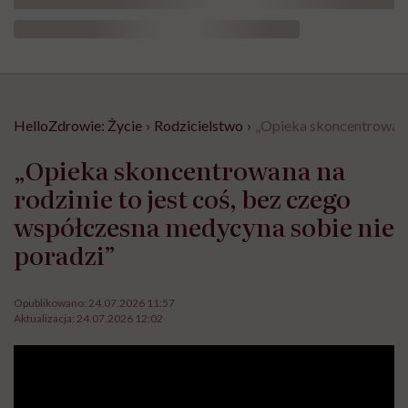
HelloZdrowie: Życie
›
Rodzicielstwo
›
„Opieka skoncentrowana 
„Opieka skoncentrowana na
rodzinie to jest coś, bez czego
współczesna medycyna sobie nie
poradzi”
Opublikowano:
24.07.2026 11:57
Aktualizacja:
24.07.2026 12:02