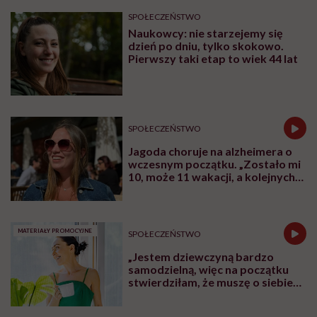
SPOŁECZEŃSTWO
Naukowcy: nie starzejemy się
dzień po dniu, tylko skokowo.
Pierwszy taki etap to wiek 44 lat
SPOŁECZEŃSTWO
Jagoda choruje na alzheimera o
wczesnym początku. „Zostało mi
10, może 11 wakacji, a kolejnych
nie będę już świadoma”
MATERIAŁY PROMOCYJNE
SPOŁECZEŃSTWO
„Jestem dziewczyną bardzo
samodzielną, więc na początku
stwierdziłam, że muszę o siebie
zadbać”. Emilia Pobiedzińska o
słodko-gorzkim doświadczeniu