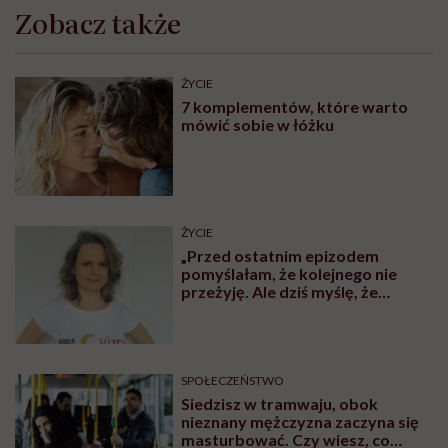
Zobacz także
ŻYCIE
7 komplementów, które warto
mówić sobie w łóżku
ŻYCIE
„Przed ostatnim epizodem
pomyślałam, że kolejnego nie
przeżyję. Ale dziś myślę, że
przeżyję, tylko wcześniej pójdę
po pomoc”. Alicja o wychodzeniu z
depresji
SPOŁECZEŃSTWO
Siedzisz w tramwaju, obok
nieznany mężczyzna zaczyna się
masturbować. Czy wiesz, co