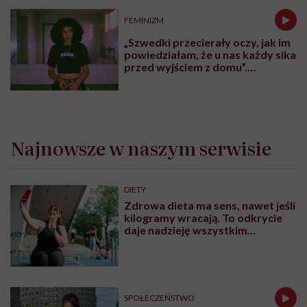
FEMINIZM
„Szwedki przecierały oczy, jak im
powiedziałam, że u nas każdy sika
przed wyjściem z domu”.
Architektka o „smyczy
moczowej”
Najnowsze w naszym serwisie
DIETY
Zdrowa dieta ma sens, nawet jeśli
kilogramy wracają. To odkrycie
daje nadzieję wszystkim
walczącym z efektem jo-jo
SPOŁECZEŃSTWO