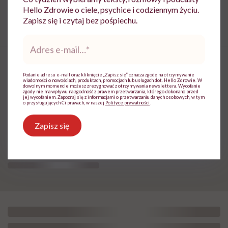
Hello Zdrowie o ciele, psychice i codziennym życiu.
Odpoczynek
regeneracja
Zmęczenie
Zapisz się i czytaj bez pośpiechu.
Adres
e-
mail
*
Podanie adresu e-mail oraz kliknięcie „Zapisz się” oznacza zgodę na otrzymywanie
wiadomości o nowościach, produktach, promocjach lub usługach dot. Hello Zdrowie. W
dowolnym momencie możesz zrezygnować z otrzymywania newslettera. Wycofanie
„Zemsta na śnie”, żeby odzyskać
zgody nie ma wpływu na zgodność z prawem przetwarzania, którego dokonano przed
jej wycofaniem. Zapoznaj się z informacjami o przetwarzaniu danych osobowych, w tym
o przysługujących Ci prawach, w naszej
Polityce prywatności
.
czas dla siebie. Psychiatra
tłumaczy, czym jest revenge
Zapisz się
bedtime procrastination