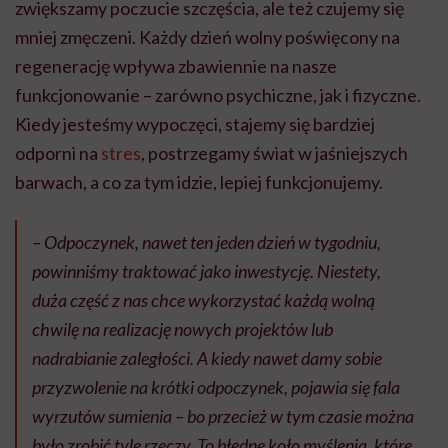
zwiększamy poczucie szczęścia, ale też czujemy się
mniej zmęczeni. Każdy dzień wolny poświęcony na
regenerację wpływa zbawiennie na nasze
funkcjonowanie – zarówno psychiczne, jak i fizyczne.
Kiedy jesteśmy wypoczęci, stajemy się bardziej
odporni na
stres
, postrzegamy świat w jaśniejszych
barwach, a co za tym idzie, lepiej funkcjonujemy.
– Odpoczynek, nawet ten jeden dzień w tygodniu,
powinniśmy traktować jako inwestycję. Niestety,
duża część z nas chce wykorzystać każdą wolną
chwilę na realizację nowych projektów lub
nadrabianie zaległości. A kiedy nawet damy sobie
przyzwolenie na krótki odpoczynek, pojawia się fala
wyrzutów sumienia – bo przecież w tym czasie można
było zrobić tyle rzeczy. To błędne koło myślenia, które