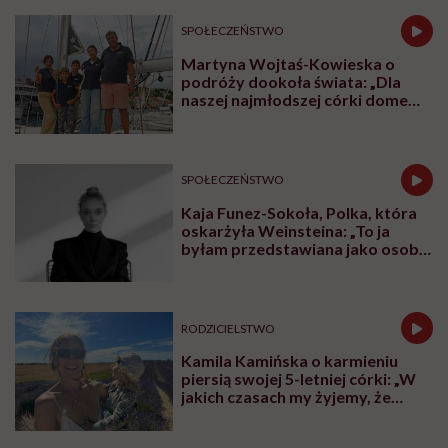
menopauzy
SPOŁECZEŃSTWO
Martyna Wojtaś-Kowieska o
podróży dookoła świata: „Dla
naszej najmłodszej córki domem
jest jacht. Miała dwa latka, kiedy
wypływaliśmy w rejs”
SPOŁECZEŃSTWO
Kaja Funez-Sokoła, Polka, która
oskarżyła Weinsteina: „To ja
byłam przedstawiana jako osoba,
która musi się bronić”
RODZICIELSTWO
Kamila Kamińska o karmieniu
piersią swojej 5-letniej córki: „W
jakich czasach my żyjemy, że
naturalne sprawy musimy
normalizować?”