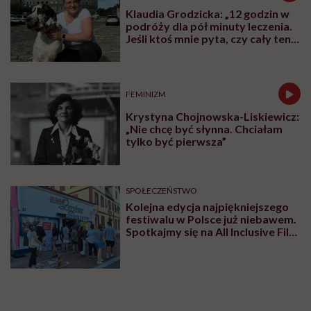
Klaudia Grodzicka: „12 godzin w
podróży dla pół minuty leczenia.
Jeśli ktoś mnie pyta, czy cały ten
trud ma sens, bez wahania
odpowiadam: 'tak’”
FEMINIZM
Krystyna Chojnowska-Liskiewicz:
„Nie chcę być słynna. Chciałam
tylko być pierwsza”
SPOŁECZEŃSTWO
Kolejna edycja najpiękniejszego
festiwalu w Polsce już niebawem.
Spotkajmy się na All Inclusive Film
Festival w Jastarni!