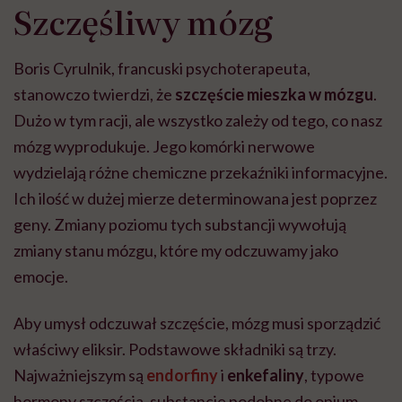
Szczęśliwy mózg
Boris Cyrulnik, francuski psychoterapeuta,
stanowczo twierdzi, że
szczęście mieszka w mózgu
.
Dużo w tym racji, ale wszystko zależy od tego, co nasz
mózg wyprodukuje. Jego komórki nerwowe
wydzielają różne chemiczne przekaźniki informacyjne.
Ich ilość w dużej mierze determinowana jest poprzez
geny. Zmiany poziomu tych substancji wywołują
zmiany stanu mózgu, które my odczuwamy jako
emocje.
Aby umysł odczuwał szczęście, mózg musi sporządzić
właściwy eliksir. Podstawowe składniki są trzy.
Najważniejszym są
endorfiny
i
enkefaliny
, typowe
hormony szczęścia, substancje podobne do opium.