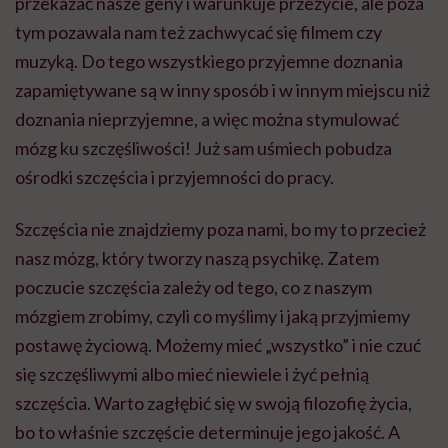
przekazać nasze geny i warunkuje przeżycie, ale poza
tym pozawala nam też zachwycać się filmem czy
muzyką. Do tego wszystkiego przyjemne doznania
zapamiętywane są w inny sposób i w innym miejscu niż
doznania nieprzyjemne, a więc można stymulować
mózg ku szczęśliwości! Już sam uśmiech pobudza
ośrodki szczęścia i przyjemności do pracy.
Szczęścia nie znajdziemy poza nami, bo my to przecież
nasz mózg, który tworzy naszą psychikę. Zatem
poczucie szczęścia zależy od tego, co z naszym
mózgiem zrobimy, czyli co myślimy i jaką przyjmiemy
postawę życiową. Możemy mieć „wszystko” i nie czuć
się szczęśliwymi albo mieć niewiele i żyć pełnią
szczęścia. Warto zagłębić się w swoją filozofię życia,
bo to właśnie szczęście determinuje jego jakość. A