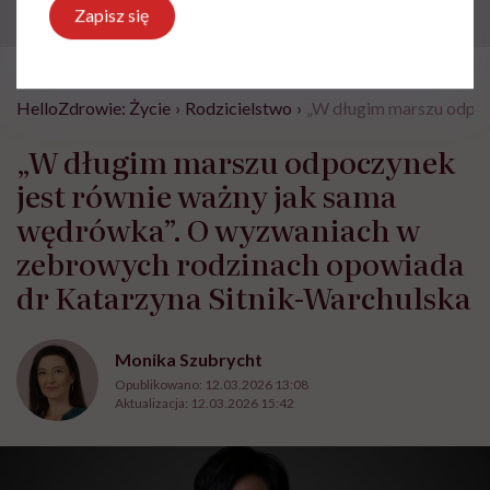
Zapisz się
HelloZdrowie: Życie
›
Rodzicielstwo
›
„W długim marszu odpoc
„W długim marszu odpoczynek
jest równie ważny jak sama
wędrówka”. O wyzwaniach w
zebrowych rodzinach opowiada
dr Katarzyna Sitnik-Warchulska
Monika Szubrycht
Opublikowano:
12.03.2026 13:08
Aktualizacja:
12.03.2026 15:42