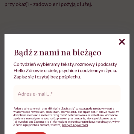
przy okazji – zadowoleni pożyją dłużej.
Marta Witkowska
Bądź z nami na bieżąco
Zobacz profil
Co tydzień wybieramy teksty, rozmowy i podcasty
Hello Zdrowie o ciele, psychice i codziennym życiu.
Zapisz się i czytaj bez pośpiechu.
Adres
Udostępnij
e-
mail
*
Podanie adresu e-mail oraz kliknięcie „Zapisz się” oznacza zgodę na otrzymywanie
Powiązane tematy:
wiadomości o nowościach, produktach, promocjach lub usługach dot. Hello Zdrowie. W
dowolnym momencie możesz zrezygnować z otrzymywania newslettera. Wycofanie
zgody nie ma wpływu na zgodność z prawem przetwarzania, którego dokonano przed
jej wycofaniem. Zapoznaj się z informacjami o przetwarzaniu danych osobowych, w tym
Psychologia
Szczęście
o przysługujących Ci prawach, w naszej
Polityce prywatności
.