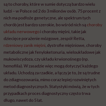
są to choroby, które w sumie dotyczą bardzo wielu
ludzi – w Polsce od 2 do 3 milionów osób. 75 procent z
nich ma podłoże genetyczne, ale spektrum tych
chorób jest bardzo szerokie, bo wśród nich są
choroby
układu nerwowego
i choroby mięśni, takie jak
dziecięce porażenie mózgowe, zespół Retta,
rdzeniowy zanik mięśni
, dystrofie mięśniowe, choroby
metaboliczne jak fenyloketonuria, wieloukładowe jak
mukowiscydoza, czy układu krwionośnego (np.
hemofilia). W zasadzie więc mogą dotyczyć każdego
układu. Uchodzą za rzadkie, a łączy je to, że są trudne
do zdiagnozowania, mimo coraz lepiej rozwiniętych
metod diagnostycznych. Statystyki mówią, że w tych
przypadkach proces diagnostyczny często trwa
długo, nawet do 5 lat.