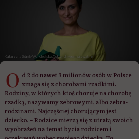
Katarzyna Sitnik-Warchulska /fot. archiwum prywatne
O
d 2 do nawet 3 milionów osób w Polsce
zmaga się z chorobami rzadkimi.
Rodziny, w których ktoś choruje na chorobę
rzadką, nazywamy zebrowymi, albo zebra-
rodzinami. Najczęściej chorującym jest
dziecko. – Rodzice mierzą się z utratą swoich
wyobrażeń na temat bycia rodzicem i
oczekiwań wobec swojego dziecka. To