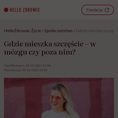
Go
to
Fundacja
content
HelloZdrowie: Życie
›
Społeczeństwo
›
Gdzie mieszka szczęśc
Gdzie mieszka szczęście – w
mózgu czy poza nim?
Opublikowano:
28.12.2022 12:08
Aktualizacja:
05.12.2025 15:09