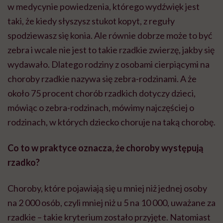
w medycynie powiedzenia, którego wydźwięk jest
taki, że kiedy słyszysz stukot kopyt, z reguły
spodziewasz się konia. Ale równie dobrze może to być
zebra i wcale nie jest to takie rzadkie zwierzę, jakby się
wydawało. Dlatego rodziny z osobami cierpiącymi na
choroby rzadkie nazywa się zebra-rodzinami. A że
około 75 procent chorób rzadkich dotyczy dzieci,
mówiąc o zebra-rodzinach, mówimy najczęściej o
rodzinach, w których dziecko choruje na taką chorobę.
Co to w praktyce oznacza, że choroby występują
rzadko?
Choroby, które pojawiają się u mniej niż jednej osoby
na 2 000 osób, czyli mniej niż u 5 na 10 000, uważane za
rzadkie – takie kryterium zostało przyjęte. Natomiast