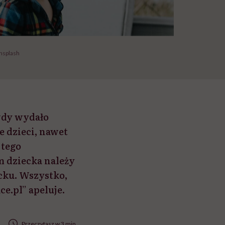
Unsplash
wdy wydało
e dzieci, nawet
 tego
m dziecka należy
ecku. Wszystko,
e.pl” apeluje.
Przeczytasz w 3 min