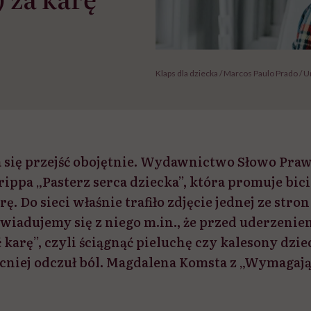
Klaps dla dziecka / Marcos Paulo Prado / 
a się przejść obojętnie. Wydawnictwo Słowo Pra
ippa „Pasterz serca dziecka”, która promuje bici
ę. Do sieci właśnie trafiło zdjęcie jednej ze stron
wiadujemy się z niego m.in., że przed uderzenie
karę”, czyli ściągnąć pieluchę czy kalesony dzi
niej odczuł ból. Magdalena Komsta z „Wymagając