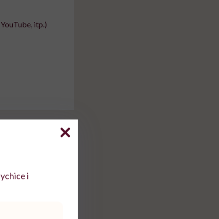
YouTube, itp.)
odręcznik o takiej
pisze takie rzeczy i
ychice i