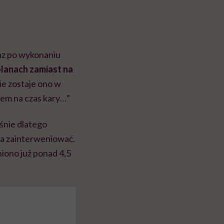
raz po wykonaniu
kolanach zamiast na
ie zostaje ono w
tem na czas kary…”
nie dlatego
ła zainterweniować.
niono już ponad 4,5