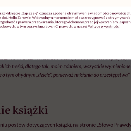
 (bo skoro lanie…), ale najpierw rozeznaj się, czy sąsiedzi – zgod
raz kliknięcie „Zapisz się” oznacza zgodę na otrzymywanie wiadomości o nowościach
ch dot. Hello Zdrowie. W dowolnym momencie możesz zrezygnować z otrzymywania 
ając odpowiednie służby/organy… No to jest dla mnie absolutny
zgodność z prawem przetwarzania, którego dokonano przed jej wycofaniem. Zapoznaj
sobowych, w tym o przysługujących Ci prawach, w naszej
Polityce prywatności
.
o robić niemowlakom! 8 miesięcy!
I jeszcze rozebrane, żeby ba
dysta. Tego się nawet nie da czytać…”
ie ZA KARANIEM! Karaniem bezmyślnych dorosłych przyczynia
kich treści, dlatego tak, moim zdaniem, wszystkie wymienione
 o tym ohydnym „dziele”, ponieważ nakłania do przestępstwa” 
e książki
iu postów dotyczących książki, na stronie „Słowo Prawdy”