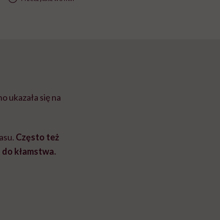
 ukazała się na
zasu.
Często też
t do kłamstwa.