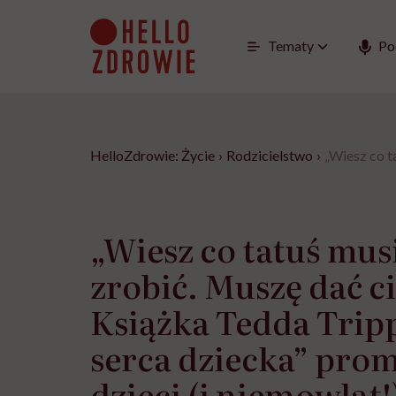
Go
to
content
Tematy
Po
HelloZdrowie: Życie
›
Rodzicielstwo
›
„Wiesz co t
„Wiesz co tatuś mus
zrobić. Muszę dać c
Książka Tedda Trip
serca dziecka” prom
dzieci (i niemowląt!