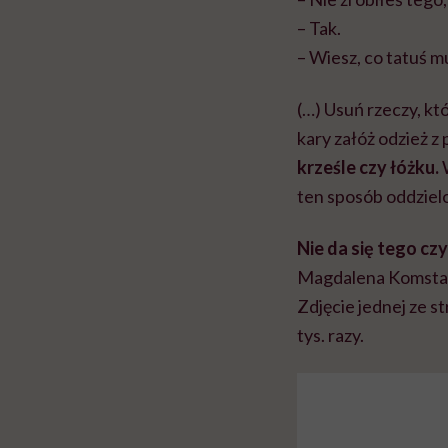
– Tak.
– Wiesz, co tatuś mu
(…) Usuń rzeczy, kt
kary załóż odzież 
krześle czy łóżku.
W
ten sposób oddziel
Nie da się tego cz
Magdalena Komsta, 
Zdjęcie jednej ze s
tys. razy.