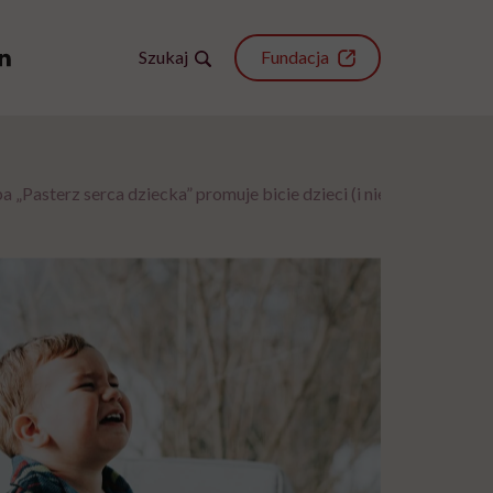
Szukaj
Fundacja
 „Pasterz serca dziecka” promuje bicie dzieci (i niemowląt!) za k