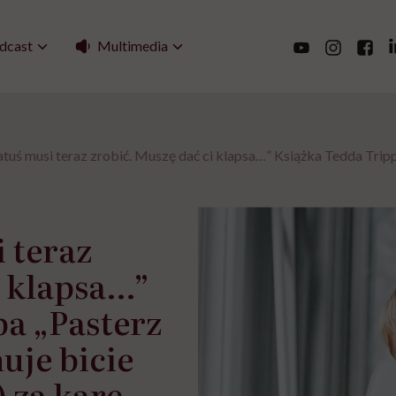
Multimedia
dcast
atuś musi teraz zrobić. Muszę dać ci klapsa…” Książka Tedda Trippa
i teraz
i klapsa…”
pa „Pasterz
uje bicie
) za karę