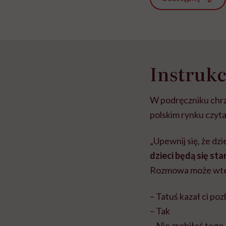
Instrukc
W podręczniku chrz
polskim rynku czyt
„Upewnij się, że dz
dzieci będą się st
Rozmowa może wted
– Tatuś kazał ci po
– Tak
– Nie zrobiłeś tego