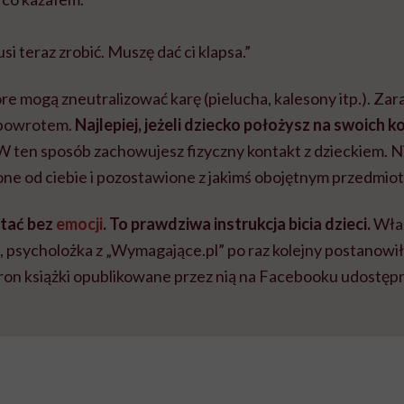
si teraz zrobić. Muszę dać ci klapsa.”
óre mogą zneutralizować karę (pielucha, kalesony itp.). Za
z powrotem.
Najlepiej, jeżeli dziecko położysz na swoich 
 ten sposób zachowujesz fizyczny kontakt z dzieckiem. N
one od ciebie i pozostawione z jakimś obojętnym przedmio
ytać bez
emocji
. To prawdziwa instrukcja bicia dzieci.
Właś
psycholożka z „Wymagające.pl” po raz kolejny postanowi
tron książki opublikowane przez nią na Facebooku udostęp