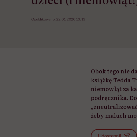
Opublikowano:
22.01.2020 13:13
Obok tego nie d
książkę Tedda Tr
niemowląt za kar
podręcznika. Do
„zneutralizować 
żeby maluch moc
Udostępnij