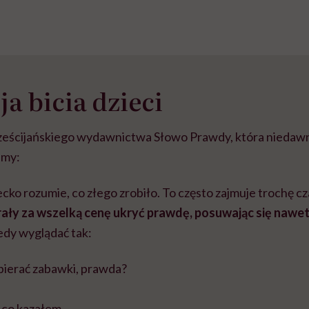
ja bicia dzieci
eścijańskiego wydawnictwa Słowo Prawdy, która niedawno
amy:
iecko rozumie, co złego zrobiło. To często zajmuje trochę c
arały za wszelką cenę ukryć prawdę, posuwając się nawe
y wyglądać tak:
zbierać zabawki, prawda?
, co kazałem.