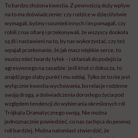
To bardzo złożona kwestia. Z pewnością duży wpływ
na to ma doświadczenie: czy rodzice w dzieciństwie
wymagali, byśmy rozumieli innych i im pomagali, czy
robili z nas ofiarę i przekonywali, że wszyscy dookoła
są źli i nastawieni na to, by nas wykorzystać, czy też
wpajali przekonanie, że jak masz miękkie serce, to
musisz mieć twardy tyłek – i skłaniali do podejścia
agresywnego na zasadzie: jeśli ktoś ci dokucza, to
znajdź jego słaby punkt i mu oddaj. Tylko że to nie jest
wyłącznie kwestia wychowania, bo relacje rodzinne
swoją drogą, a doświadczenia dorosłego życia pod
względem tendencji do wybierania określonych ról
Trójkąta Dramatycznego swoją. Nie można
jednoznacznie powiedzieć, co nas zachęca do pewnej
roli bardziej. Można natomiast stwierdzić, że