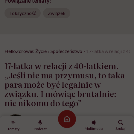
Powiązane tematy:
Toksyczność
Związek
HelloZdrowie: Życie
›
Społeczeństwo
›
17-latka w relacji z 40
17-latka w relacji z 40-latkiem.
„Jeśli nie ma przymusu, to taka
para może być legalnie w
związku. I mówiąc brutalnie:
nic nikomu do tego”
Magdalena Tereszczuk-Brach
Strona główna
Opublikowano:
15.07.2026 08:51
Multimedia
Szukaj
Tematy
Podcast
Aktualizacja:
21.07.2026 18:39