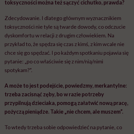
toksyczności można też sączyć cichutko, prawda?
Zdecydowanie. I dlatego głównym wyznacznikiem
toksyczności nie tyle są twarde dowody, co odczucie
dyskomfortu w relacji z drugim człowiekiem. Na
przykład to, że spędza się czas z kimś, z kim wcale nie
chce się go spędzać. I po każdym spotkaniu pojawia się
pytanie: „po co właściwie się z nim/nią/nimi
spotykam?”.
A może to jest podejście, powiedzmy, merkantylne:
trzeba zacisnąć zęby, bo w razie potrzeby
przypilnują dzieciaka, pomogą załatwić nową pracę,
pożyczą pieniądze. Takie „nie chcem, ale muszem”.
To wtedy trzeba sobie odpowiedzieć na pytanie, co