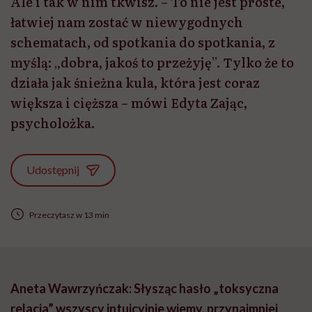
Ale i tak w nim tkwisz. – To nie jest proste,
łatwiej nam zostać w niewygodnych
schematach, od spotkania do spotkania, z
myślą: „dobra, jakoś to przeżyję”. Tylko że to
działa jak śnieżna kula, która jest coraz
większa i cięższa – mówi Edyta Zając,
psycholożka.
Udostępnij
Przeczytasz w 13 min
Aneta Wawrzyńczak: Słysząc hasło „toksyczna
relacja” wszyscy intuicyjnie wiemy, przynajmniej