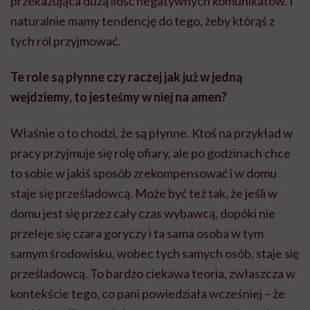
przekazująca dużą ilość negatywnych komunikatów. I
naturalnie mamy tendencję do tego, żeby którąś z
tych ról przyjmować.
Te role są płynne czy raczej jak już w jedną
wejdziemy, to jesteśmy w niej na amen?
Właśnie o to chodzi, że są płynne. Ktoś na przykład w
pracy przyjmuje się rolę ofiary, ale po godzinach chce
to sobie w jakiś sposób zrekompensować i w domu
staje się prześladowcą. Może być też tak, że jeśli w
domu jest się przez cały czas wybawcą, dopóki nie
przeleje się czara goryczy i ta sama osoba w tym
samym środowisku, wobec tych samych osób, staje się
prześladowcą. To bardzo ciekawa teoria, zwłaszcza w
kontekście tego, co pani powiedziała wcześniej – że