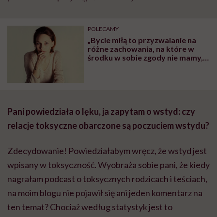
POLECAMY
„Bycie miłą to przyzwalanie na
różne zachowania, na które w
środku w sobie zgody nie mamy,
ale nie chcemy urazić drugiej
osoby” – mówi Monika Perdjon,
trenerka zmiany
Pani powiedziała o lęku, ja zapytam o wstyd: czy
relacje toksyczne obarczone są poczuciem wstydu?
Zdecydowanie! Powiedziałabym wręcz, że wstyd jest
wpisany w toksyczność. Wyobraża sobie pani, że kiedy
nagrałam podcast o toksycznych rodzicach i teściach,
na moim blogu nie pojawił się ani jeden komentarz na
ten temat? Chociaż według statystyk jest to