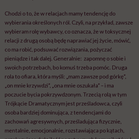
Chodzi o to, że w relacjach mamy tendencję do
wybierania określonych ról. Czyli, na przykład, zawsze
wybieram rolę wybawcy, co oznacza, że w toksycznej
relacji z drugą osobą będę naprawiać jej życie, mówić,
co ma robić, podsuwać rozwiązania, pożyczać
pieniądze i tak dalej. Generalnie: zapomnę o sobie i
swoich potrzebach, bo komuś trzeba pomóc. Druga
rola to ofiara, która myśli: „mam zawsze pod górkę”,
„on mnie krzywdzi”, „ona mnie oszukała” – i ma
poczucie bycia pokrzywdzonym. Trzecią rolą w tym
Trójkącie Dramatycznym jest prześladowca, czyli
osoba bardziej dominująca, z tendencjami do
zachowań agresywnych, prześladująca fizycznie,
mentalnie, emocjonalnie, rozstawiająca po kątach,