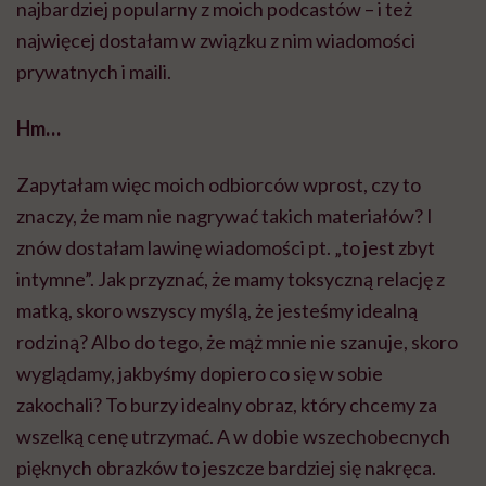
najbardziej popularny z moich podcastów – i też
najwięcej dostałam w związku z nim wiadomości
prywatnych i maili.
Hm…
Zapytałam więc moich odbiorców wprost, czy to
znaczy, że mam nie nagrywać takich materiałów? I
znów dostałam lawinę wiadomości pt. „to jest zbyt
intymne”. Jak przyznać, że mamy toksyczną relację z
matką, skoro wszyscy myślą, że jesteśmy idealną
rodziną? Albo do tego, że mąż mnie nie szanuje, skoro
wyglądamy, jakbyśmy dopiero co się w sobie
zakochali? To burzy idealny obraz, który chcemy za
wszelką cenę utrzymać. A w dobie wszechobecnych
pięknych obrazków to jeszcze bardziej się nakręca.