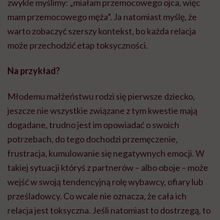
zwykle myślimy: „miałam przemocowego ojca, więc
mam przemocowego męża”. Ja natomiast myślę, że
warto zobaczyć szerszy kontekst, bo każda relacja
może przechodzić etap toksyczności.
Na przykład?
Młodemu małżeństwu rodzi się pierwsze dziecko,
jeszcze nie wszystkie związane z tym kwestie mają
dogadane, trudno jest im opowiadać o swoich
potrzebach, do tego dochodzi przemęczenie,
frustracja, kumulowanie się negatywnych emocji. W
takiej sytuacji któryś z partnerów – albo oboje – może
wejść w swoją tendencyjną rolę wybawcy, ofiary lub
prześladowcy. Co wcale nie oznacza, że cała ich
relacja jest toksyczna. Jeśli natomiast to dostrzegą, to