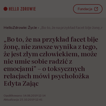
Go
to
Fundacja
content
HelloZdrowie: Życie
›
„Bo to, że na przykład facet bije żonę, 
„Bo to, że na przykład facet bije
żonę, nie zawsze wynika z tego,
że jest złym człowiekiem, może
nie umie sobie radzić z
emocjami” – o toksycznych
relacjach mówi psycholożka
Edyta Zając
Opublikowano:
14.08.2019 12:14
Aktualizacja:
25.10.2019 12:41