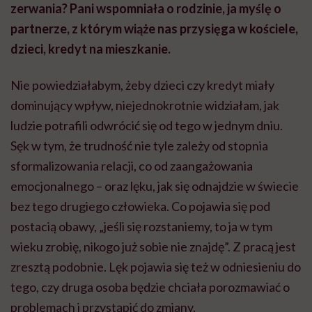
zerwania? Pani wspomniała o rodzinie, ja myślę o
partnerze, z którym wiąże nas przysięga w kościele,
dzieci, kredyt na mieszkanie.
Nie powiedziałabym, żeby dzieci czy kredyt miały
dominujący wpływ, niejednokrotnie widziałam, jak
ludzie potrafili odwrócić się od tego w jednym dniu.
Sęk w tym, że trudność nie tyle zależy od stopnia
sformalizowania relacji, co od zaangażowania
emocjonalnego – oraz lęku, jak się odnajdzie w świecie
bez tego drugiego człowieka. Co pojawia się pod
postacią obawy, „jeśli się rozstaniemy, to ja w tym
wieku zrobię, nikogo już sobie nie znajdę”. Z pracą jest
zresztą podobnie. Lęk pojawia się też w odniesieniu do
tego, czy druga osoba będzie chciała porozmawiać o
problemach i przystąpić do zmiany.