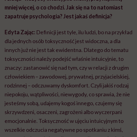
mniej więcej, o co chodzi. Jak się na to natomiast
zapatruje psychologia? Jest jakaś definicja?
Edyta Zając:
Definicji jest tyle, ilu ludzi, bo na przykład
dla jednych osób toksyczność jest widoczna, a dla
innych już nie jest tak ewidentna. Dlatego do tematu
toksyczności należy podejść właśnie intuicyjnie, to
znaczy: zastanowić się nad tym, czy w relacji z drugim
człowiekiem – zawodowej, prywatnej, przyjacielskiej,
rodzinnej – odczuwamy dyskomfort. Czyli jakiś rodzaj
niepokoju, wątpliwości, niewygody, co sprawia, że nie
jesteśmy sobą, udajemy kogoś innego, czujemy się
skrzywdzeni, osaczeni, zagrożeni albo wyczerpani
emocjonalnie. Toksyczność w ujęciu intuicyjnym to
wszelkie odczucia negatywne po spotkaniu z kimś,