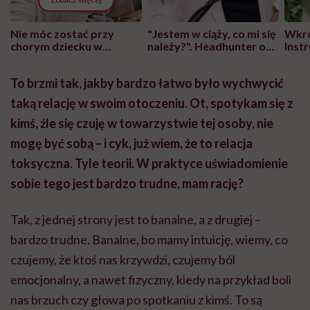
Nie móc zostać przy
"Jestem w ciąży, co mi się
Wkró
chorym dziecku w
należy?". Headhunter o
Inst
szpitalu to tortura.
zmianie pokoleniowej u
atak
"Przeszkadzać w tym
kobiet w ciąży na rynku
wars
To brzmi tak, jakby bardzo łatwo było wychwycić
może chyba tylko
pracy
eksp
głupota i brak
taką relację w swoim otoczeniu. Ot, spotykam się z
wyobraźni"
kimś, źle się czuję w towarzystwie tej osoby, nie
mogę być sobą – i cyk, już wiem, że to relacja
toksyczna. Tyle teorii. W praktyce uświadomienie
sobie tego jest bardzo trudne, mam rację?
Tak, z jednej strony jest to banalne, a z drugiej –
bardzo trudne. Banalne, bo mamy intuicję, wiemy, co
czujemy, że ktoś nas krzywdzi, czujemy ból
emocjonalny, a nawet fizyczny, kiedy na przykład boli
nas brzuch czy głowa po spotkaniu z kimś. To są