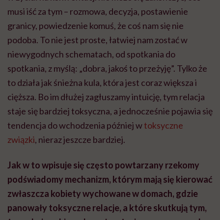
musi iść za tym – rozmowa, decyzja, postawienie
granicy, powiedzenie komuś, że coś nam się nie
podoba. To nie jest proste, łatwiej nam zostać w
niewygodnych schematach, od spotkania do
spotkania, z myślą: „dobra, jakoś to przeżyję”. Tylko że
to działa jak śnieżna kula, która jest coraz większa i
cięższa. Bo im dłużej zagłuszamy intuicję, tym relacja
staje się bardziej toksyczna, a jednocześnie pojawia się
tendencja do wchodzenia później w
toksyczne
związki
, nieraz jeszcze bardziej.
Jak w to wpisuje się często powtarzany rzekomy
podświadomy mechanizm, którym mają się kierować
zwłaszcza kobiety wychowane w domach, gdzie
panowały toksyczne relacje, a które skutkują tym,