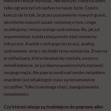
niektóre relacje wyciszać. Nie kończyć z dnia na dzień,
tylko ograniczyć ich wpływ na nasze życie. Często
kończy się to tak, że przez postawienie nowych granic,
określenie nowych zasad, rozmowę o tym, czego
oczekujemy, relacja zostaje uzdrowiona. Bo, jak już
wspomniałam, każda relacja może mieć momenty
toksyczne. A wiele z nich poprzez pracę, analizę,
uzdrawianie, wręcz się dzięki temu wzmacnia. Znam na
przykład parę, która nieomal się rozstała, wszyscy
mówili kobiecie, że już dawno powinna była zostawić
swojego męża. Ale popracowali nad swoim związkiem
wspólnie i już od jakiegoś czasu są niesamowicie
szczęśliwi. Tylko to wymaga chęci, zaangażowania,
świadomości.
Czy któreś relacje są trudniejsze do poprawy albo