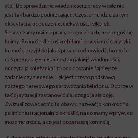
stoi. Bo sprawdzanie wiadomości z pracy wcale nie
jest tak bardzo podniecające. Często nie idzie za tym
ekscytacja, pobudzenie, ciekawość, tylko lęk.
Sprawdzamy maile z pracy po godzinach, bo czegoś się
boimy. Bo może źle coś zrobiłam i obawiam się krytyki,
bo może przyjdzie jakaś przykra odpowiedź, bo może
coś przegapię – nie odczytam jakiejś wiadomości,
odczyta ją koleżanka i to ona dostanie fajniejsze
zadanie czy zlecenie. Lęk jest często podstawą
naszego nerwowego sprawdzania telefonu. Dobrze w
takiej sytuacji zastanowić się: czego ja się boję.
Zwizualizować sobie te obawy, nazwać je konkretnie
po imieniu i racjonalnie określić, na co mamy wpływ, co
możemy zrobić, a co jest poza naszą kontrolą.
„Gdy siedzę w biurze i idę do toalety, to nikt nie ma