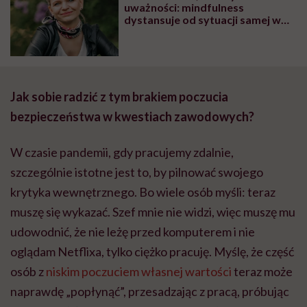
uważności: mindfulness
dystansuje od sytuacji samej w
sobie, pozwala ci obejrzeć ją z
boku jak stopklatkę w kinie
Jak sobie radzić z tym brakiem poczucia
bezpieczeństwa w kwestiach zawodowych?
W czasie pandemii, gdy pracujemy zdalnie,
szczególnie istotne jest to, by pilnować swojego
krytyka wewnętrznego. Bo wiele osób myśli: teraz
muszę się wykazać. Szef mnie nie widzi, więc muszę mu
udowodnić, że nie leżę przed komputerem i nie
oglądam Netflixa, tylko ciężko pracuję. Myślę, że część
osób z
niskim poczuciem własnej wartości
teraz może
naprawdę „popłynąć”, przesadzając z pracą, próbując