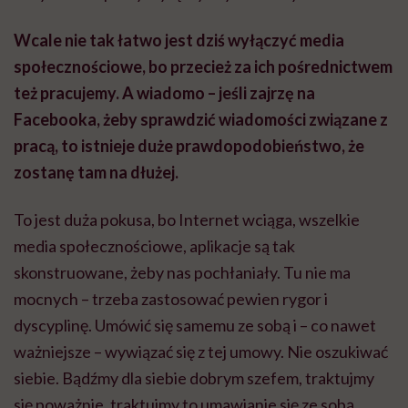
Wcale nie tak łatwo jest dziś wyłączyć media
społecznościowe, bo przecież za ich pośrednictwem
też pracujemy. A wiadomo – jeśli zajrzę na
Facebooka, żeby sprawdzić wiadomości związane z
pracą, to istnieje duże prawdopodobieństwo, że
zostanę tam na dłużej.
To jest duża pokusa, bo Internet wciąga, wszelkie
media społecznościowe, aplikacje są tak
skonstruowane, żeby nas pochłaniały. Tu nie ma
mocnych – trzeba zastosować pewien rygor i
dyscyplinę. Umówić się samemu ze sobą i – co nawet
ważniejsze – wywiązać się z tej umowy. Nie oszukiwać
siebie. Bądźmy dla siebie dobrym szefem, traktujmy
się poważnie, traktujmy to umawianie się ze sobą,