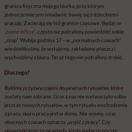
granica fizyczna mojego biurka, przy którym
jednocześnie jem śniadanie, bawię się z dzieckiem i
pracuję. Zacierają się też granice czasowe. Będąc w
„home office”
, często nie potrafimy powiedzieć sobie
„stop”. Wybija godzina 17 – w „normalnych czasach”
wiedzielibyśmy, że wstajemy, zakładamy płaszcz i
wychodzimy z biura. Teraz tego nie potrafimy zrobić.
Dlaczego?
Byliśmy przyzwyczajeni do pewnych rytuałów, które
zostały nam zabrane. Gros z nas nie wytworzyło sobie
jeszcze nowych rytuałów, w tym rytuału wychodzenia
z pracy, skoro praca jest w domu. Nie wiemy, co w
obecnych czasach oznacza „wyjść z pracy”. Czy
obowiązki kończą się wtedy, kiedy wyłączę pocztę,