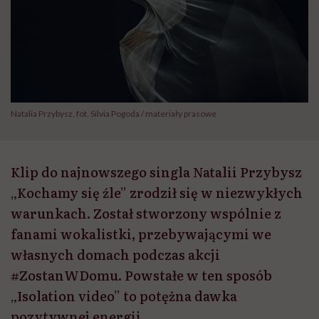
Natalia Przybysz, fot. Silvia Pogoda / materiały prasowe
Klip do najnowszego singla Natalii Przybysz
„Kochamy się źle” zrodził się w niezwykłych
warunkach. Został stworzony wspólnie z
fanami wokalistki, przebywającymi we
własnych domach podczas akcji
#ZostanWDomu. Powstałe w ten sposób
„Isolation video” to potężna dawka
pozytywnej energii.