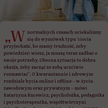
„Nie musisz być ciągle online ani mieć z tego powodu wyrzutów sumienia” –
mówi psycholożka Katarzyna Kucewicz / Pexels
„W
normalnych czasach uciekaliśmy
się do wymówek typu ‘ciocia
przyjechała’, bo mamy trudność, żeby
powiedzieć: wiesz, ja muszę teraz zadbać o
swoje potrzeby. Obecna sytuacja to dobra
okazja, żeby zacząć ze sobą uczciwie
rozmawiać”. O kwarantannie i zdrowym
rozdziale bycia online i offline – w życiu
zawodowym oraz prywatnym – mówi
Katarzyna Kucewicz, psycholożka, pedagożka
i psychoterapeutka, współtwórczyni