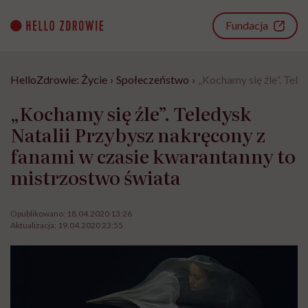
Go
to
Fundacja
content
HelloZdrowie: Życie
›
Społeczeństwo
›
„Kochamy się źle”. Tel
„Kochamy się źle”. Teledysk
Natalii Przybysz nakręcony z
fanami w czasie kwarantanny to
mistrzostwo świata
Opublikowano:
18.04.2020 13:26
Aktualizacja:
19.04.2020 23:55