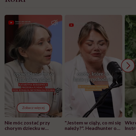
Zobacz więcej
Nie móc zostać przy
"Jestem w ciąży, co mi się
Wkró
chorym dziecku w
należy?". Headhunter o
Inst
szpitalu to tortura.
zmianie pokoleniowej u
atak