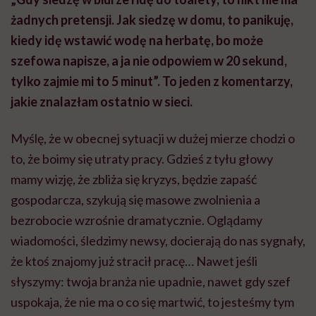
żadnych pretensji. Jak siedzę w domu, to panikuję,
kiedy idę wstawić wodę na herbatę, bo może
szefowa napisze, a ja nie odpowiem w 20 sekund,
tylko zajmie mi to 5 minut”. To jeden z komentarzy,
jakie znalazłam ostatnio w sieci.
Myślę, że w obecnej sytuacji w dużej mierze chodzi o
to, że boimy się utraty pracy. Gdzieś z tyłu głowy
mamy wizję, że zbliża się kryzys, będzie zapaść
gospodarcza, szykują się masowe zwolnienia a
bezrobocie wzrośnie dramatycznie. Oglądamy
wiadomości, śledzimy newsy, docierają do nas sygnały,
że ktoś znajomy już stracił pracę… Nawet jeśli
słyszymy: twoja branża nie upadnie, nawet gdy szef
uspokaja, że nie ma o co się martwić, to jesteśmy tym