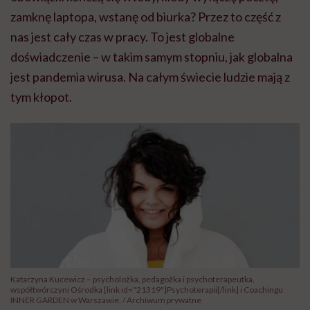
zamknę laptopa, wstanę od biurka? Przez to część z
nas jest cały czas w pracy. To jest globalne
doświadczenie – w takim samym stopniu, jak globalna
jest pandemia wirusa. Na całym świecie ludzie mają z
tym kłopot.
Katarzyna Kucewicz – psycholożka, pedagożka i psychoterapeutka,
współtwórczyni Ośrodka [link id="21319"]Psychoterapii[/link] i Coachingu
INNER GARDEN w Warszawie. / Archiwum prywatne