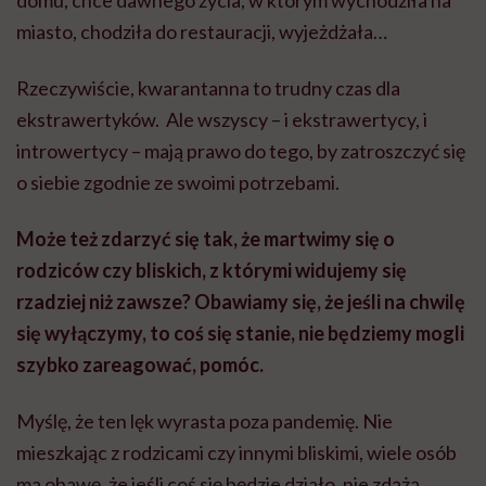
domu, chce dawnego życia, w którym wychodziła na
miasto, chodziła do restauracji, wyjeżdżała…
Rzeczywiście, kwarantanna to trudny czas dla
ekstrawertyków. Ale wszyscy – i ekstrawertycy, i
introwertycy – mają prawo do tego, by zatroszczyć się
o siebie zgodnie ze swoimi potrzebami.
Może też zdarzyć się tak, że martwimy się o
rodziców czy bliskich, z którymi widujemy się
rzadziej niż zawsze? Obawiamy się, że jeśli na chwilę
się wyłączymy, to coś się stanie, nie będziemy mogli
szybko zareagować, pomóc.
Myślę, że ten lęk wyrasta poza pandemię. Nie
mieszkając z rodzicami czy innymi bliskimi, wiele osób
ma obawę, że jeśli coś się będzie działo, nie zdążą