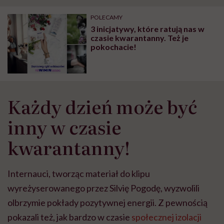
"Przeszkadzać w tym
kobiet w ciąży na rynku
wars
może chyba tylko
pracy
eksp
POLECAMY
głupota i brak
3 inicjatywy, które ratują nas w
wyobraźni"
czasie kwarantanny. Też je
pokochacie!
Każdy dzień może być
inny w czasie
kwarantanny!
Internauci, tworząc materiał do klipu
wyreżyserowanego przez Silvię Pogodę, wyzwolili
olbrzymie pokłady pozytywnej energii. Z pewnością
pokazali też, jak bardzo w czasie
społecznej izolacji