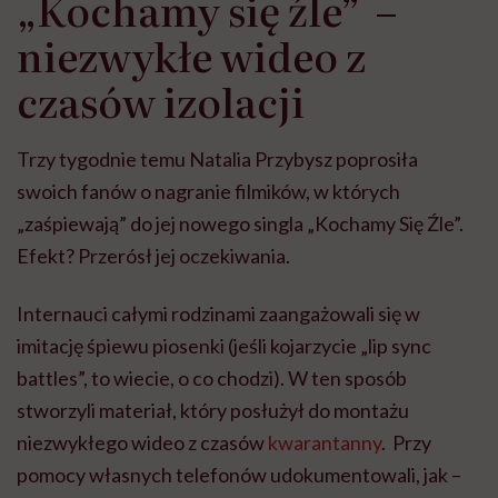
„Kochamy się źle” –
niezwykłe wideo z
czasów izolacji
Trzy tygodnie temu Natalia Przybysz poprosiła
swoich fanów o nagranie filmików, w których
„zaśpiewają” do jej nowego singla „Kochamy Się Źle”.
Efekt? Przerósł jej oczekiwania.
Internauci całymi rodzinami zaangażowali się w
imitację śpiewu piosenki (jeśli kojarzycie „lip sync
battles”, to wiecie, o co chodzi). W ten sposób
stworzyli materiał, który posłużył do montażu
niezwykłego wideo z czasów
kwarantanny
. Przy
pomocy własnych telefonów udokumentowali, jak –