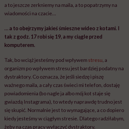
a to jeszcze zerkniemy na maila, a to popatrzymy na
wiadomości na czacie…
… a to obejrzymy jakieś śmieszne wideo z kotami. I
tak z godz. 17 robi się 19, a my ciągle przed
komputerem.
Tak, bo wciąż jesteśmy pod wpływem
stresu
, a
organizm po wpływem stresu jest bardziej podatny na
dystraktory. Co oznacza, że jeśli siedzę i piszę
ważnego maila, a cały czas świeci mi telefon, dostaję
powiadomienia (bo nagle ja albo mój kot staje się
gwiazdą Instagrama), to wtedy naprawdę trudno jest
się skupić. Normalnie jest to wymagające, a co dopiero
kiedy jesteśmy w ciągłym stresie. Dlatego radziłabym,
żeby na czas pracy wyłączyć dystraktory.