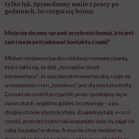
tylko lęk. Sprawdzamy maile z pracy po
godzinach, bo czegoś się boimy.
Może nie chcemy sprawić przykrości komuś, kto jest
sam i może potrzebować kontaktu z nami?
Miałam niedawno bardzo ciekawą rozmowę z panią,
która żaliła się, że dziś „do rządów doszli
introwertycy”, że ona jako ekstrawertyczką, czuje się
w mniejszości i ten „lockdown” jest dla niej katastrofą.
Dzwoni do swoich przyjaciół, prosi: spotkajmy się w
maseczkach, wyjdźmy gdzieś, bo zwariuję – a po
drugiej stronie słyszy krytykę. Znajomi pytają: o co ci
chodzi, przecież to jest taki wspaniały czas, by zająć się
sobą, by pobyć w domu. A ona nie chce siedzieć w