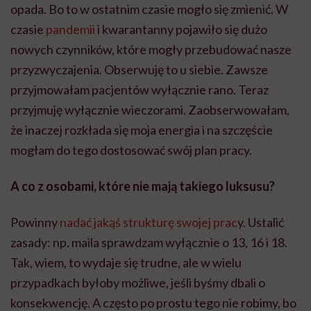
opada. Bo to w ostatnim czasie mogło się zmienić. W
czasie
pandemii
i kwarantanny pojawiło się dużo
nowych czynników, które mogły przebudować nasze
przyzwyczajenia. Obserwuję to u siebie. Zawsze
przyjmowałam pacjentów wyłącznie rano. Teraz
przyjmuję wyłącznie wieczorami. Zaobserwowałam,
że inaczej rozkłada się moja energia i na szczęście
mogłam do tego dostosować swój plan pracy.
A co z osobami, które nie mają takiego luksusu?
Powinny
nadać jakąś strukturę swojej prac
y. Ustalić
zasady: np. maila sprawdzam wyłącznie o 13, 16 i 18.
Tak, wiem, to wydaje się trudne, ale w wielu
przypadkach byłoby możliwe, jeśli byśmy dbali o
konsekwencję. A często po prostu tego nie robimy, bo