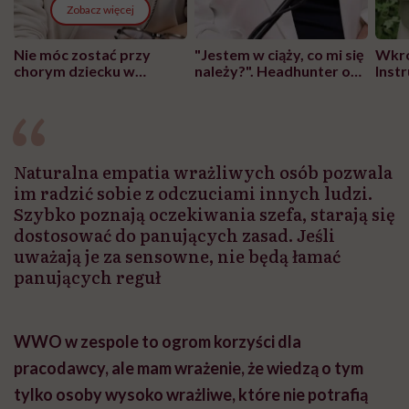
Zobacz więcej
Nie móc zostać przy
"Jestem w ciąży, co mi się
Wkró
chorym dziecku w
należy?". Headhunter o
Inst
szpitalu to tortura.
zmianie pokoleniowej u
atak
"Przeszkadzać w tym
kobiet w ciąży na rynku
wars
może chyba tylko
pracy
eksp
głupota i brak
wyobraźni"
Naturalna empatia wrażliwych osób pozwala
im radzić sobie z odczuciami innych ludzi.
Szybko poznają oczekiwania szefa, starają się
dostosować do panujących zasad. Jeśli
uważają je za sensowne, nie będą łamać
panujących reguł
WWO w zespole to ogrom korzyści dla
pracodawcy, ale mam wrażenie, że wiedzą o tym
tylko osoby wysoko wrażliwe, które nie potrafią