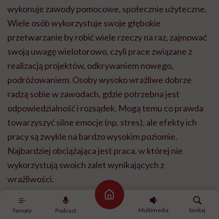
wykonuje zawody pomocowe, społecznie użyteczne.
Wiele osób wykorzystuje swoje głębokie
przetwarzanie by robić wiele rzeczy na raz, zajmować
swoją uwagę wielotorowo, czyli prace związane z
realizacją projektów, odkrywaniem nowego,
podróżowaniem. Osoby wysoko wrażliwe dobrze
radzą sobie w zawodach, gdzie potrzebna jest
odpowiedzialność i rozsądek. Mogą temu co prawda
towarzyszyć silne emocje (np. stres), ale efekty ich
pracy są zwykle na bardzo wysokim poziomie.
Najbardziej obciążająca jest praca, w której nie
wykorzystują swoich zalet wynikających z
wrażliwości.
Strona główna
Multimedia
Szukaj
Tematy
Podcast
POLECAMY