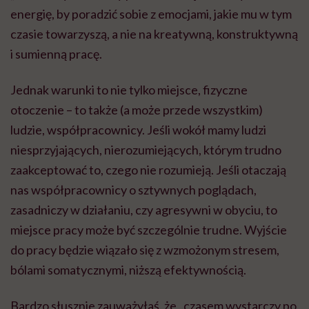
energię, by poradzić sobie z emocjami, jakie mu w tym
czasie towarzyszą, a nie na kreatywną, konstruktywną
i sumienną pracę.
Jednak warunki to nie tylko miejsce, fizyczne
otoczenie – to także (a może przede wszystkim)
ludzie, współpracownicy. Jeśli wokół mamy ludzi
niesprzyjających, nierozumiejących, którym trudno
zaakceptować to, czego nie rozumieją. Jeśli otaczają
nas współpracownicy o sztywnych poglądach,
zasadniczy w działaniu, czy agresywni w obyciu, to
miejsce pracy może być szczególnie trudne. Wyjście
do pracy będzie wiązało się z wzmożonym stresem,
bólami somatycznymi, niższą efektywnością.
Bardzo słusznie zauważyłaś, że „czasem wystarczy po