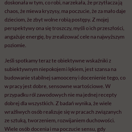
doskonała w tym, co robi, narzekała, że przytłacza ją
chaos, że miewa kryzysy, ma poczucie, że za mało daje
dzieciom, że zbyt wolne robią postępy. Z mojej
perspektywy ona się troszczy, myśli o ich przeszłości,
angażuje energię, by zrealizować cele na najwyższym
poziomie.
Jeśli spotkamy teraz te obiektywne wskaźniki z
subiektywnym niepokojem i lękiem, jest szansa na
budowanie stabilnej samooceny i docenienie tego, co
w pracy jest dobre, sensowne wartościowe. W
przypadku ról zawodowych nie ma jednej recepty
dobrej dla wszystkich. Z badań wynika, że wiele
wrażliwych osób realizuje się w pracach związanych
ze sztuką, tworzeniem, rozwijaniem duchowości.
Wiele osób docenia i ma poczucie sensu, gdy