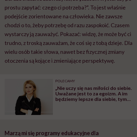
prostu zapytać: czego ci potrzeba?”. To jest właśnie
podejście zorientowane na człowieka. Nie zawsze
chodzi o to, żeby potrzebę od razu zaspokoić. Czasem
wystarczy ją zauważyć. Pokazać: widzę, że może być ci
trudno, z troską zauważam, że coś się z tobą dzieje. Dla
wielu osób takie słowa, nawet bez fizycznej zmiany
otoczenia są kojące i zmieniające perspektywę.
POLECAMY
„Nie uczy się nas miłości do siebie.
Uważane jest to za egoizm. A im
będziemy lepsze dla siebie, tym
będziemy lepsze dla innych” –
mówi psycholog i coach Joanna
Chmura
Marzą mi się programy edukacyjne dla