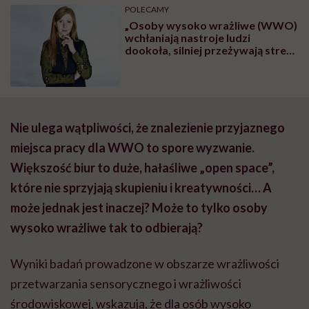
POLECAMY
„Osoby wysoko wrażliwe (WWO)
wchłaniają nastroje ludzi
dookoła, silniej przeżywają stres,
mają żywsze sny, bogatszą
wyobraźnię i błyskotliwe
poczucie humoru” – mówi dr
psychologii Monika Baryła-
Matejczuk
Nie ulega wątpliwości, że znalezienie przyjaznego
miejsca pracy dla WWO to spore wyzwanie.
Większość biur to duże, hałaśliwe „open space”,
które nie sprzyjają skupieniu i kreatywności… A
może jednak jest inaczej? Może to tylko osoby
wysoko wrażliwe tak to odbierają?
Wyniki badań prowadzone w obszarze wrażliwości
przetwarzania sensorycznego i wrażliwości
środowiskowej, wskazują, że dla osób wysoko