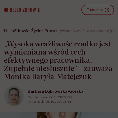
Go
to
Fundacja
content
HelloZdrowie: Życie
›
Praca
›
„Wysoka wrażliwość rzadko jest
„Wysoka wrażliwość rzadko jest
wymieniana wśród cech
efektywnego pracownika.
Zupełnie niesłusznie” – zauważa
Monika Baryła-Matejczuk
Barbara Dąbrowska-Górska
Opublikowano:
06.10.2020 13:40
Aktualizacja:
06.10.2020 13:44