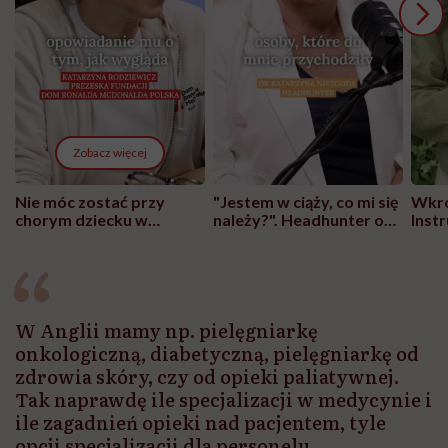
Zobacz więcej
Nie móc zostać przy
"Jestem w ciąży, co mi się
Wkró
chorym dziecku w
należy?". Headhunter o
Inst
szpitalu to tortura.
zmianie pokoleniowej u
atak
"Przeszkadzać w tym
kobiet w ciąży na rynku
wars
może chyba tylko
pracy
eksp
głupota i brak
wyobraźni"
W Anglii mamy np. pielęgniarkę
onkologiczną, diabetyczną, pielęgniarkę od
zdrowia skóry, czy od opieki paliatywnej.
Tak naprawdę ile specjalizacji w medycynie i
ile zagadnień opieki nad pacjentem, tyle
opcji specjalizacji dla personelu