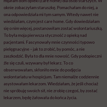
mijałam dom opieki (care home) dla osób starszych. W
oknie zobaczyłam staruszkę. Pomachałam do niej, a
ona odpowiedziała mi tym samym. Wtedy nawet nie
wiedziałam, czym jest care home. Gdy dowiedziałam
się o nim więcej, postanowiłam zostać wolontariuszką.
To była moja pierwsza styczność z opieką nad
pacjentami. Fascynowały mnie czynności typowo
pielęgnacyjne – jak to zrobić, by pomóc, a nie
zaszkodzić. Była to dla mnie nowość. Gdy podopieczni
źle się czuli, wzywany był lekarz. To co
obserwowałam, skłoniło mnie do podjęcia
wolontariatu w hospicjum. Tam niemalże codziennie
asystowałam lekarzom. Wiedziałam, że jeśli chociaż
nie spróbuję swoich sił, nie zrobię czegoś, by zostać
lekarzem, będę żałowała do końca życia.