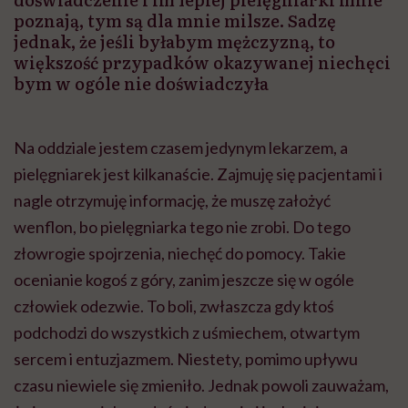
poznają, tym są dla mnie milsze. Sadzę
jednak, że jeśli byłabym mężczyzną, to
większość przypadków okazywanej niechęci
bym w ogóle nie doświadczyła
Na oddziale jestem czasem jedynym lekarzem, a
pielęgniarek jest kilkanaście. Zajmuję się pacjentami i
nagle otrzymuję informację, że muszę założyć
wenflon, bo pielęgniarka tego nie zrobi. Do tego
złowrogie spojrzenia, niechęć do pomocy. Takie
ocenianie kogoś z góry, zanim jeszcze się w ogóle
człowiek odezwie. To boli, zwłaszcza gdy ktoś
podchodzi do wszystkich z uśmiechem, otwartym
sercem i entuzjazmem. Niestety, pomimo upływu
czasu niewiele się zmieniło. Jednak powoli zauważam,