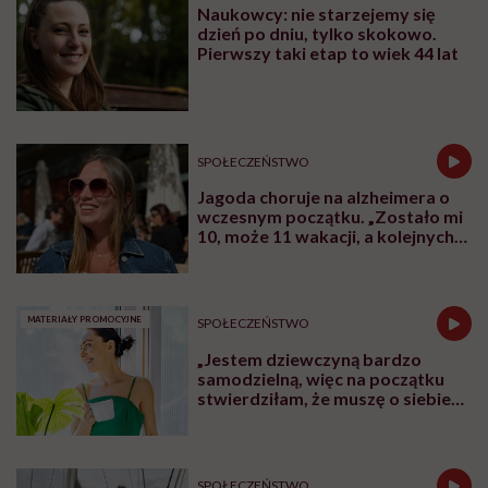
Naukowcy: nie starzejemy się
dzień po dniu, tylko skokowo.
Pierwszy taki etap to wiek 44 lat
SPOŁECZEŃSTWO
Jagoda choruje na alzheimera o
wczesnym początku. „Zostało mi
10, może 11 wakacji, a kolejnych
nie będę już świadoma”
MATERIAŁY PROMOCYJNE
SPOŁECZEŃSTWO
„Jestem dziewczyną bardzo
samodzielną, więc na początku
stwierdziłam, że muszę o siebie
zadbać”. Emilia Pobiedzińska o
słodko-gorzkim doświadczeniu
menopauzy
SPOŁECZEŃSTWO