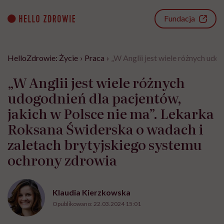
Go
to
Fundacja
content
HelloZdrowie: Życie
›
Praca
›
„W Anglii jest wiele różnych udo
„W Anglii jest wiele różnych
udogodnień dla pacjentów,
jakich w Polsce nie ma”. Lekarka
Roksana Świderska o wadach i
zaletach brytyjskiego systemu
ochrony zdrowia
Klaudia Kierzkowska
Opublikowano:
22.03.2024 15:01