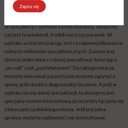
chorego.
Zapisz się
Bardzo podoba mi się to, że mam możliwość konsultacji
ze specjalistą z niemalże każdej dziedziny, obojętnie
czy jest to weekend, środek nocy czy poranek. W
szpitalu, w którym pracuję, jest co najmniej kilkanaście
różnych oddziałów specjalistycznych. Zawsze jest
chociaż jeden lekarz z danej specjalizacji dyżurujący
„on-call” czyli „pod telefonem”. Do takiego lekarza
możemy skierować pacjenta lub możemy zapytać o
opinię, jeśli chodzi o diagnostykę i leczenie. A jeśli w
szpitalu nie ma danej specjalizacji, to dostępny jest
specjalny system internetowy, przez który łączymy się
z lekarzami z pobliskiego miasta. Jeśli jest pilna
sprawa, możemy zadzwonić i się skonsultować.