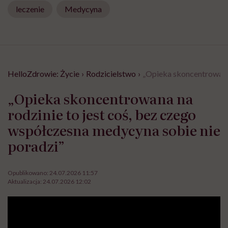
leczenie
Medycyna
HelloZdrowie: Życie
›
Rodzicielstwo
›
„Opieka skoncentrowana 
„Opieka skoncentrowana na
rodzinie to jest coś, bez czego
współczesna medycyna sobie nie
poradzi”
Opublikowano:
24.07.2026 11:57
Aktualizacja:
24.07.2026 12:02