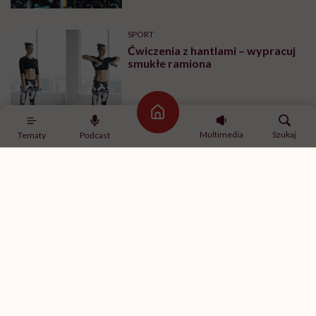
SPORT
Ćwiczenia z hantlami – wypracuj
smukłe ramiona
Strona główna
Multimedia
Szukaj
Tematy
Podcast
MINDFULNESS
„Jestem w związku, ale mam
ochotę romansować z innymi”.
Rozmawiamy o tym z
psychologiem
SPORT
Ćwiczenia na brzuch na drążku –
ćwiczenia na boki brzucha