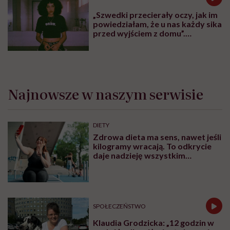
„Szwedki przecierały oczy, jak im
powiedziałam, że u nas każdy sika
przed wyjściem z domu”.
Architektka o „smyczy
moczowej”
Najnowsze w naszym serwisie
DIETY
Zdrowa dieta ma sens, nawet jeśli
kilogramy wracają. To odkrycie
daje nadzieję wszystkim
walczącym z efektem jo-jo
SPOŁECZEŃSTWO
Klaudia Grodzicka: „12 godzin w