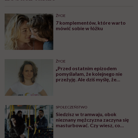
ŻYCIE
7 komplementów, które warto
mówić sobie w łóżku
ŻYCIE
„Przed ostatnim epizodem
pomyślałam, że kolejnego nie
przeżyję. Ale dziś myślę, że
przeżyję, tylko wcześniej pójdę
po pomoc”. Alicja o wychodzeniu z
depresji
SPOŁECZEŃSTWO
Siedzisz w tramwaju, obok
nieznany mężczyzna zaczyna się
masturbować. Czy wiesz, co
robić?