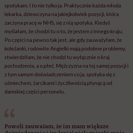
spotykam. I to nie tylko ja. Praktycznie każda młoda
lekarka, dziewczyna na jakiejkolwiek pozycji, która
zaczyna pracę w NHS, się z nią spotyka. Kiedyś
myślałam, że chodzi tu o to, że jestem z innego kraju.
Po części na pewno tak jest, ale gdy zauważyłam, że
koleżanki, rodowite Angielki mają podobne problemy,
stwierdziłam, że nie chodzi tu wyłącznie o kraj
pochodzenia, a o płeć. Mężczyzna na tej samej pozycji i
z tym samym doświadczeniem co ja, spotyka się z
uśmiechem, żarcikami i życzliwością płynącą od
damskiej części personelu.
Powoli zauważam, że im mam większe
doświadczenie i im lepiej pielęgniarki mnie