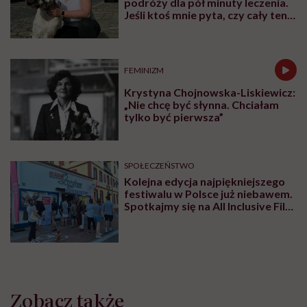
podróży dla pół minuty leczenia.
Jeśli ktoś mnie pyta, czy cały ten
trud ma sens, bez wahania
odpowiadam: 'tak’”
FEMINIZM
Krystyna Chojnowska-Liskiewicz:
„Nie chcę być słynna. Chciałam
tylko być pierwsza”
SPOŁECZEŃSTWO
Kolejna edycja najpiękniejszego
festiwalu w Polsce już niebawem.
Spotkajmy się na All Inclusive Film
Festival w Jastarni!
Zobacz także