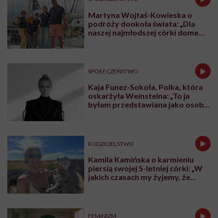
Martyna Wojtaś-Kowieska o
podróży dookoła świata: „Dla
naszej najmłodszej córki domem
jest jacht. Miała dwa latka, kiedy
wypływaliśmy w rejs”
SPOŁECZEŃSTWO
Kaja Funez-Sokoła, Polka, która
oskarżyła Weinsteina: „To ja
byłam przedstawiana jako osoba,
która musi się bronić”
RODZICIELSTWO
Kamila Kamińska o karmieniu
piersią swojej 5-letniej córki: „W
jakich czasach my żyjemy, że
naturalne sprawy musimy
normalizować?”
FEMINIZM