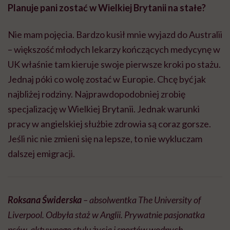
Planuje pani zostać w Wielkiej Brytanii na stałe?
Nie mam pojęcia. Bardzo kusił mnie wyjazd do Australii
– większość młodych lekarzy kończących medycynę w
UK właśnie tam kieruje swoje pierwsze kroki po stażu.
Jednaj póki co wolę zostać w Europie. Chcę być jak
najbliżej rodziny. Najprawdopodobniej zrobię
specjalizację w Wielkiej Brytanii. Jednak warunki
pracy w angielskiej służbie zdrowia są coraz gorsze.
Jeśli nic nie zmieni się na lepsze, to nie wykluczam
dalszej emigracji.
Roksana Świderska
– absolwentka The University of
Liverpool. Odbyła staż w Anglii. Prywatnie pasjonatka
psów, aktywnego stylu życia i sportów wodnych.