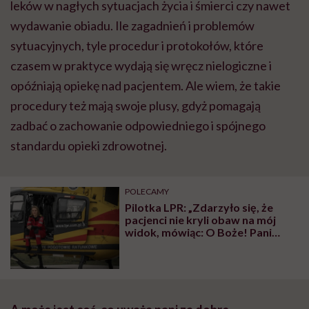
leków w nagłych sytuacjach życia i śmierci czy nawet
wydawanie obiadu. Ile zagadnień i problemów
sytuacyjnych, tyle procedur i protokołów, które
czasem w praktyce wydają się wręcz nielogiczne i
opóźniają opiekę nad pacjentem. Ale wiem, że takie
procedury też mają swoje plusy, gdyż pomagają
zadbać o zachowanie odpowiedniego i spójnego
standardu opieki zdrowotnej.
POLECAMY
Pilotka LPR: „Zdarzyło się, że
pacjenci nie kryli obaw na mój
widok, mówiąc: O Boże! Pani
będzie mnie wiozła?!”