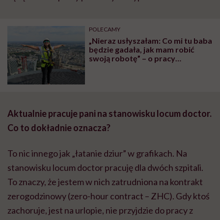
POLECAMY
„Nieraz usłyszałam: Co mi tu baba
będzie gadała, jak mam robić
swoją robotę” – o pracy
kierowniczki budowy opowiada
Magdalena Różycka
Aktualnie pracuje pani na stanowisku locum doctor.
Co to dokładnie oznacza?
To nic innego jak „łatanie dziur” w grafikach. Na
stanowisku locum doctor pracuję dla dwóch szpitali.
To znaczy, że jestem w nich zatrudniona na kontrakt
zerogodzinowy (zero-hour contract – ZHC). Gdy ktoś
zachoruje, jest na urlopie, nie przyjdzie do pracy z