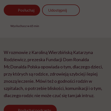
Udostępnij
Posłuchaj
Wysłuchasz w 65 min
W rozmowie z Karoliną Wierzbińską Katarzyna
Rodziewicz, prezeska Fundacji Dom Ronalda
McDonalda Polska opowiada o tym, dlaczego dzieci,
przy których są rodzice, zdrowieją szybciej i lepiej
znoszą leczenie. Mówi też o godności rodzin w
szpitalach, o potrzebie bliskości, komunikacji i o tym,
dlaczego rodzic nie może czuć się tam jak intruz.
Posłuchaj
podcastu