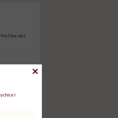
YouTube, itp.)
ychice i