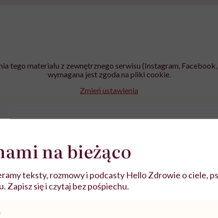
ia tego materiału z zewnętrznego serwisu (Instagram, Facebook, 
wymagana jest zgoda na pliki cookie.
Zmień ustawienia
nami na bieżąco
ramy teksty, rozmowy i podcasty Hello Zdrowie o ciele, ps
 Zapisz się i czytaj bez pośpiechu.