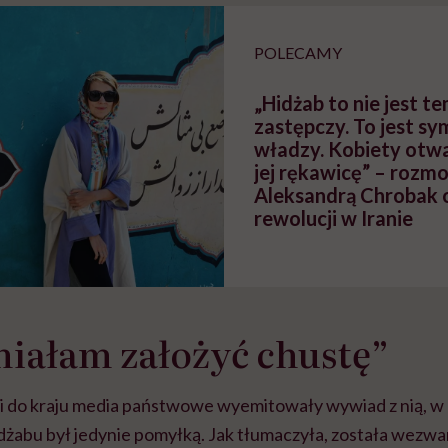
braźni"
pracy
ekspercki
POLECAMY
„Hidżab to nie jest t
zastępczy. To jest sy
władzy. Kobiety otwa
jej rękawicę” – rozm
Aleksandrą Chrobak o
rewolucji w Iranie
iałam założyć chustę”
 do kraju media państwowe wyemitowały wywiad z nią, w 
idżabu był jedynie pomyłką. Jak tłumaczyła, została wezwan