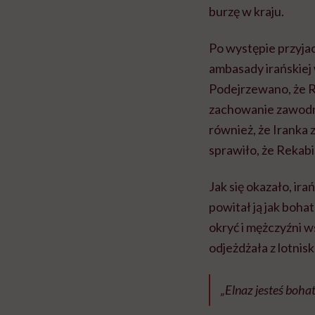
burzę w kraju.
Po występie przyjaci
ambasady irańskiej 
Podejrzewano, że R
zachowanie zawodni
również, że Iranka 
sprawiło, że Rekabi
Jak się okazało, ir
powitał ją jak boh
okryć i mężczyźni 
odjeżdżała z lotnis
„Elnaz jesteś boha