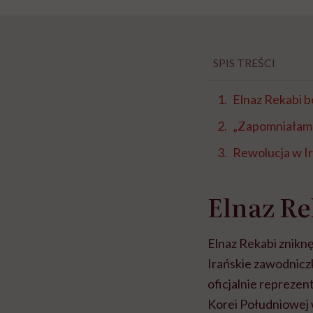
SPIS TREŚCI
Elnaz Rekabi 
„Zapomniałam 
Rewolucja w I
Elnaz Re
Elnaz Rekabi znikn
Irańskie zawodniczk
oficjalnie reprezen
Korei Południowej w