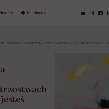
Multimedia
dcast
się irańska zawodniczka, która wystartowała w mistrzostwach bez
ka
strzostwach
jesteś