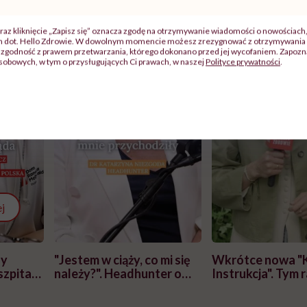
raz kliknięcie „Zapisz się” oznacza zgodę na otrzymywanie wiadomości o nowościach
ch dot. Hello Zdrowie. W dowolnym momencie możesz zrezygnować z otrzymywania 
zgodność z prawem przetwarzania, którego dokonano przed jej wycofaniem. Zapoznaj
sobowych, w tym o przysługujących Ci prawach, w naszej
Polityce prywatności
.
j
zy
"Jestem w ciąży, co mi się
Wkrótce nowa "
szpitalu
należy?". Headhunter o
Instrukcja". Tym 
szkadzać
zmianie pokoleniowej u
atakach paniki. Z
tylko
kobiet w ciąży na rynku
warsztat pacjen