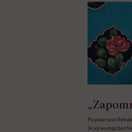
głupota i brak wyo
„Zapomn
Po powrocie Rekabi
że jej występ bez h