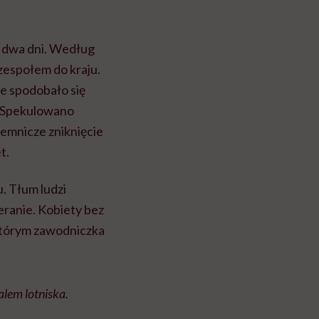
ez dwa dni. Według
zespołem do kraju.
ie spodobało się
e. Spekulowano
ajemnicze zniknięcie
t.
u. Tłum ludzi
ranie. Kobiety bez
 którym zawodniczka
alem lotniska.