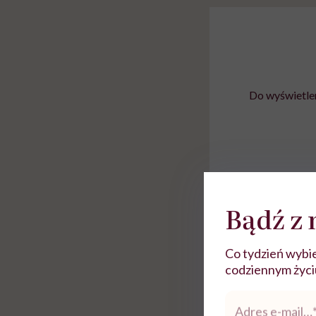
Do wyświetlen
Bądź z 
Rolki
Co tydzień wybie
codziennym życiu.
Adres
e-