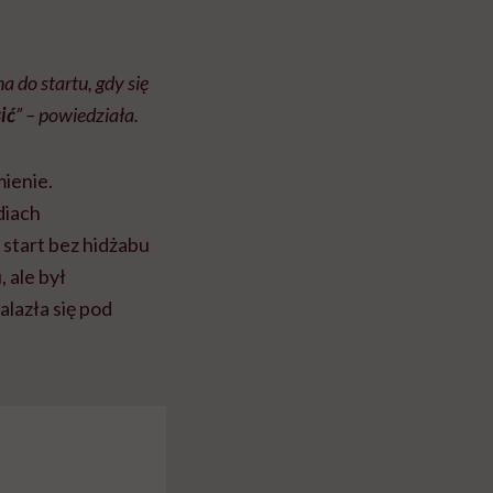
 do startu, gdy się
ić
” – powiedziała.
mienie.
diach
 start bez hidżabu
 ale był
alazła się pod