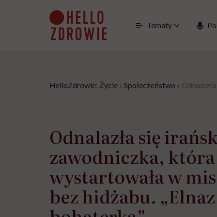
Go
to
content
Tematy
Po
HelloZdrowie: Życie
›
Społeczeństwo
›
Odnalazła 
Odnalazła się irańs
zawodniczka, która
wystartowała w mi
bez hidżabu. „Elnaz 
bohaterką”