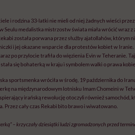
ele i rodzina 33-latki nie mieli od niej żadnych wieści prz
w Seulu medalistka mistrzostw świata miała wrócić wraz z 
ekabi została porwana przez służby ajatollahów, którym n
czki i jej okazane wsparcie dla protestów kobiet w Irani
zaraz po przylocie trafiła do więzienia Evin w Teheranie. T
 stała się bohaterką w kraju i symbolem walki o prawa kobie
ańska sportsmenka wróciła w środę, 19 października do Iran
aterkę na międzynarodowym lotnisku Imam Chomeini w Tehe
wspierający irańską rewolucję otoczyli również samochód,
ka. Przez cały czas Rekabi bito brawo i wiwatowano.
terką” – krzyczały dziesiątki ludzi zgromadzonych przed termin