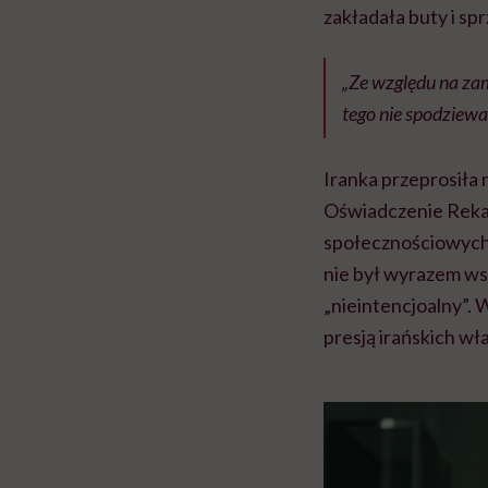
zakładała buty i spr
„Ze względu na zam
tego nie spodziew
Iranka przeprosiła
Oświadczenie Rekabi
społecznościowych. 
nie był wyrazem wsp
„nieintencjoalny”. 
presją irańskich wł