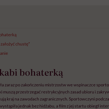
bohaterką
założyć chustę”
ranie
kabi bohaterką
ęła zaraz po zakończeniu mistrzostw we wspinaczce sporto
i muszą przestrzegać restrykcyjnych zasad ubioru i zakry
tują kraj na zawodach zagranicznych. Sportowczyni podcza
ystąpiła jednak bez hidżabu, a film z jej startu obiegł inte