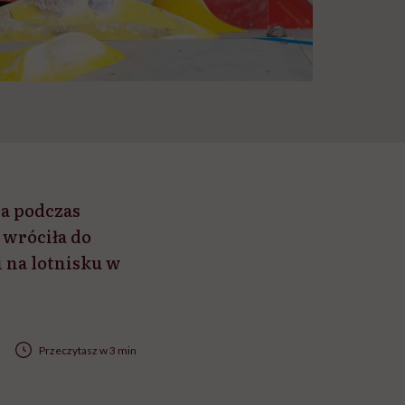
ra podczas
 wróciła do
 na lotnisku w
Przeczytasz w 3 min