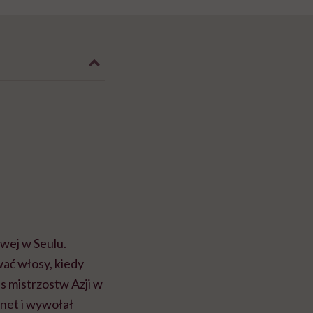
wej w Seulu.
wać włosy, kiedy
s mistrzostw Azji w
rnet i wywołał