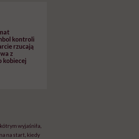
myślenie
emat
mbol kontroli
rcie rzucają
owa z
 kobiecej
kótrym wyjaśniła,
a na start, kiedy