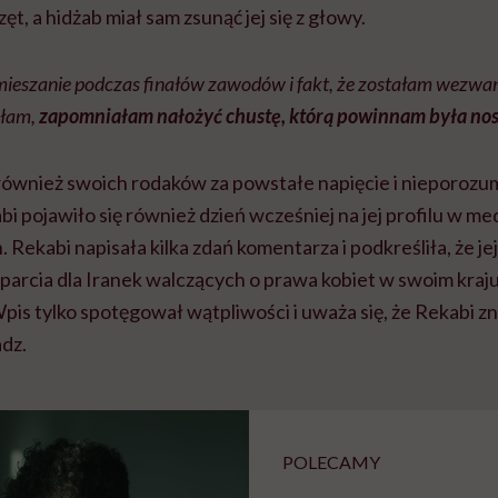
zęt, a hidżab miał sam zsunąć jej się z głowy.
ieszanie podczas finałów zawodów i fakt, że zostałam wezwana
ałam,
zapomniałam nałożyć chustę, którą powinnam była nos
 również swoich rodaków za powstałe napięcie i nieporozu
 pojawiło się również dzień wcześniej na jej profilu w me
Rekabi napisała kilka zdań komentarza i podkreśliła, że jej
arcia dla Iranek walczących o prawa kobiet w swoim kraju,
Wpis tylko spotęgował wątpliwości i uważa się, że Rekabi zn
adz.
POLECAMY