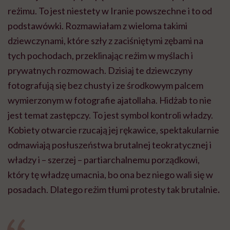
reżimu. To jest niestety w Iranie powszechne i to od
podstawówki. Rozmawiałam z wieloma takimi
dziewczynami, które szły z zaciśniętymi zębami na
tych pochodach, przeklinając reżim w myślach i
prywatnych rozmowach. Dzisiaj te dziewczyny
fotografują się bez chusty i ze środkowym palcem
wymierzonym w fotografie ajatollaha. Hidżab to nie
jest temat zastępczy. To jest symbol kontroli władzy.
Kobiety otwarcie rzucają jej rękawice, spektakularnie
odmawiają posłuszeństwa brutalnej teokratycznej i
władzy i – szerzej –
partiarchalnemu
porządkowi,
który tę władzę umacnia, bo ona bez niego wali się w
posadach. Dlatego reżim tłumi protesty tak brutalnie
.