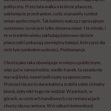
polityczny. Przez lata walka o krótsze płaszcze,
odsłonięcie przedramion, rurki, stanowiły symbol
zmian społecznych. Tak kobiety walczą z opresyjnym
systemem, to nie jest tylko domena miast. I te młode, i
te w średnim wieku zakładają kolorowe obcisłe
płaszczyki i pokazują siermiężny balejaż, który jest dla
nich tym symbolem wolności. Podziwiam je.
Chusta jako taka obowiązuje w miejscu publicznym,
więc już w samochodzie, wedle Iranek, ta zasada nie
ma racji bytu, nawet jeśli szyby są opuszczone.
Przecież nie po to dana kobieta zrobiła sobie chłodny
blond, żeby nikt tego nie widział. W parkach, w
górach, w centrach handlowych czy restauracjach
chusty idą na ramiona. W środkach komunikacji