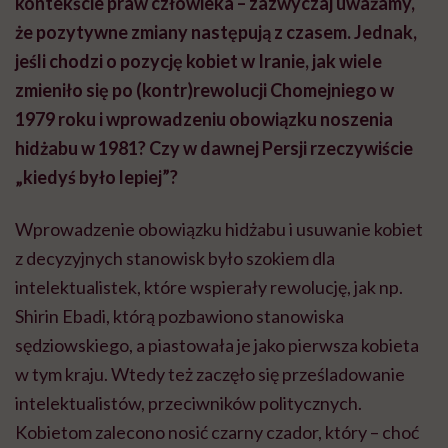
kontekście praw człowieka – zazwyczaj uważamy,
że pozytywne zmiany następują z czasem. Jednak,
jeśli chodzi o pozycję kobiet w Iranie, jak wiele
zmieniło się po (kontr
)
rewolucji
Chomejniego
w
1979 roku i wprowadzeniu obowiązku noszenia
hidżabu w 1981? Czy w dawnej Persji rzeczywiście
„kiedyś było lepiej”?
Wprowadzenie obowiązku hidżabu i usuwanie kobiet
z decyzyjnych stanowisk było szokiem dla
intelektualistek, które wspierały rewolucję, jak np.
Shirin
Ebadi
, którą pozbawiono stanowiska
sędziowskiego, a piastowała je jako pierwsza kobieta
w tym kraju. Wtedy też zaczęło się prześladowanie
intelektualistów, przeciwników politycznych.
Kobietom zalecono nosić czarny czador, który – choć