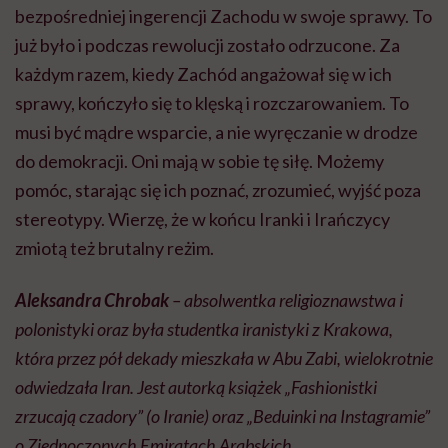
bezpośredniej ingerencji Zachodu w swoje sprawy. To
już było i podczas rewolucji zostało odrzucone. Za
każdym razem, kiedy Zachód angażował się w ich
sprawy, kończyło się to klęską i rozczarowaniem. To
musi być mądre wsparcie, a nie wyręczanie w drodze
do demokracji. Oni mają w sobie tę siłę. Możemy
pomóc, starając się ich poznać, zrozumieć, wyjść poza
stereotypy. Wierzę, że w końcu Iranki i Irańczycy
zmiotą też brutalny reżim.
Aleksandra Chrobak
– absolwentka religioznawstwa i
polonistyki oraz była studentka iranistyki z Krakowa,
która przez pół dekady mieszkała w Abu Zabi, wielokrotnie
odwiedzała Iran. Jest autorką książek „
Fashionistki
zrzucają czadory” (o Iranie) oraz „Beduinki na Instagramie”
o Zjednoczonych Emiratach
Arabskich