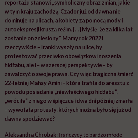
reportażu stanowi „symboliczny obraz zmian, jakie
w tym kraju zachodzą. Czador już od dawna nie
dominuje na ulicach, a kobiety za pomocą mody i
autoekspresji
kruszą reżim. […] Myślę, że za kilka lat
zostanie on zniesiony”. Mamy rok 2022 i
rzeczywiście – Iranki wyszły na ulice, by
protestować przeciwko obowiązkowi noszenia
hidżabu, ale i – w szerszej perspektywie – by
zawalczyć o swoje prawa. Czy więc tragiczna śmierć
22-letniej
Mahsy
Amini –
która trafiła do aresztu z
powodu posiadania „niewłaściwego hidżabu”,
„wróciła” z niego w śpiączce i dwa dni później zmarła
– wywołała protesty, których można było się już od
dawna spodziewać?
Aleksandra Chrobak
: Irańczycy to bardzo młode