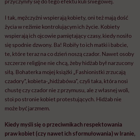
przyczyniły się do tego efektu kuli śniegowej.
I
tak,
mężczyźni wspierają kobiety, oni też mają dość
życia w reżimie kontrolującym ich życie. Kobiety
wspierają ich ojcowie pamiętający czasy, kiedy nosiło
się spodnie dzwony. Ba! Robiły to ich matki i babcie,
te, które teraz na co dzień noszą czador. Nawet osoby
szczerze religijne nie chcą, żeby hidżab był narzucony
siłą. Bohaterka mojej książki „
Fashionistki
zrzucają
czadory”, kobieta-„
hidżabówa
”, czyli taka, która nosi
chustę czy czador nie z przymusu, ale z własnej woli,
stoi po stronie kobiet protestujących. Hidżab nie
może być jarzmem.
Kiedy myśli się o przeciwnikach respektowania
praw kobiet (czy nawet ich sformułowania) w Iranie,