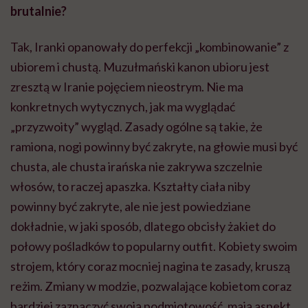
brutalnie?
Tak, Iranki opanowały do perfekcji „kombinowanie” z
ubiorem i chustą. Muzułmański kanon ubioru jest
zresztą w Iranie pojęciem nieostrym. Nie ma
konkretnych wytycznych, jak ma wyglądać
„przyzwoity” wygląd. Zasady ogólne są takie, że
ramiona, nogi powinny być zakryte, na głowie musi być
chusta, ale chusta irańska nie zakrywa szczelnie
włosów, to raczej apaszka. Kształty ciała niby
powinny być zakryte, ale nie jest powiedziane
dokładnie, w jaki sposób, dlatego obcisły żakiet do
połowy pośladków to popularny
outfit
. Kobiety swoim
strojem, który coraz mocniej nagina te zasady, kruszą
reżim. Zmiany w modzie, pozwalające kobietom coraz
bardziej zaznaczyć swoją podmiotowość, mają aspekt