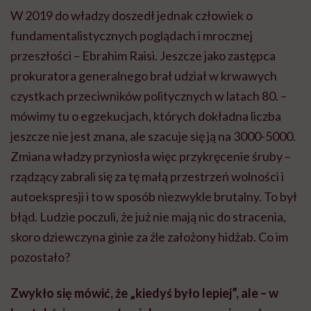
W 2019 do władzy doszedł jednak człowiek o
fundamentalistycznych poglądach i mrocznej
przeszłości –
Ebrahim
Raisi
. Jeszcze jako zastępca
prokuratora generalnego brał udział w krwawych
czystkach przeciwników politycznych w latach 80. –
mówimy tu o egzekucjach, których dokładna liczba
jeszcze nie jest znana, ale szacuje się ją na 3000-5000.
Zmiana władzy przyniosła więc przykręcenie śruby –
rządzący zabrali się za tę małą przestrzeń wolności i
autoekspresji
i to w sposób niezwykle brutalny. To był
błąd. Ludzie poczuli, że już nie mają nic do stracenia,
skoro dziewczyna ginie za źle założony hidżab. Co im
pozostało?
Zwykło się mówić, że „kiedyś było lepiej”, ale – w