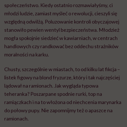
społeczeństwo. Kiedy ostatnio rozmawiałyśmy, ci
młodzi ludzie, zamiast myśleć o rewolucji, cieszyli się
względną odwilżą. Poluzowanie kontroli obyczajowej
stanowiło pewien wentyl bezpieczeństwa. Młodzież
mogła spokojnie siedzieć w kawiarniach, w centrach
handlowych czy
randkować
bez oddechu strażników
moralności na karku.
Chusty, szczególnie w miastach, to od kilku lat fikcja –
listek figowy na blond fryzurze, który i tak najczęściej
lądował na ramionach. Jak wygląda typowa
teheranka? Poszarpane spodnie rurki, top na
ramiączkach i na to włożona od niechcenia marynarka
do połowy pupy. Nie zapomnijmy też o apaszce na
ramionach.