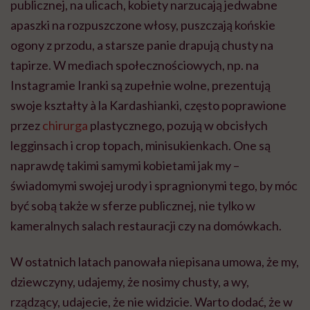
publicznej, na ulicach, kobiety narzucają jedwabne
apaszki na rozpuszczone włosy, puszczają końskie
ogony z przodu, a starsze panie drapują chusty na
tapirze. W mediach społecznościowych, np. na
Instagramie Iranki są zupełnie wolne, prezentują
swoje kształty à la
Kardashianki
, często poprawione
przez
chirurga
plastycznego, pozują w obcisłych
legginsach i
crop
topach, minisukienkach. One są
naprawdę takimi samymi kobietami jak my –
świadomymi swojej urody i spragnionymi tego, by móc
być sobą także w sferze publicznej, nie tylko w
kameralnych salach restauracji czy na domówkach.
W ostatnich latach panowała niepisana umowa, że my,
dziewczyny, udajemy, że nosimy chusty, a wy,
rządzący, udajecie, że nie widzicie. Warto dodać, że w