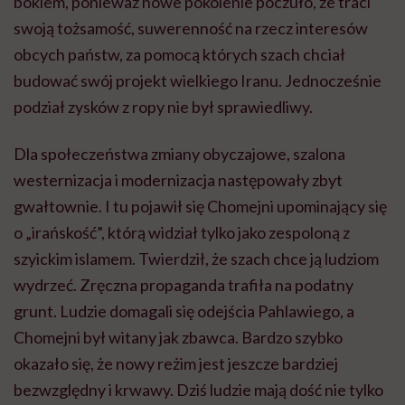
bokiem, ponieważ nowe pokolenie poczuło, że traci
swoją tożsamość, suwerenność na rzecz interesów
obcych państw, za pomocą których szach chciał
budować swój projekt wielkiego Iranu. Jednocześnie
podział zysków z ropy nie był sprawiedliwy.
Dla społeczeństwa zmiany obyczajowe, szalona
westernizacja i modernizacja następowały zbyt
gwałtownie. I tu pojawił się
Chomejni
upominający się
o „
irańskość
”, którą widział tylko jako zespoloną z
szyickim islamem. Twierdził, że szach chce ją ludziom
wydrzeć. Zręczna propaganda trafiła na podatny
grunt. Ludzie domagali się odejścia Pahlawiego, a
Chomejni
był witany jak zbawca. Bardzo szybko
okazało się, że nowy reżim jest jeszcze bardziej
bezwzględny i krwawy. Dziś ludzie mają dość nie tylko