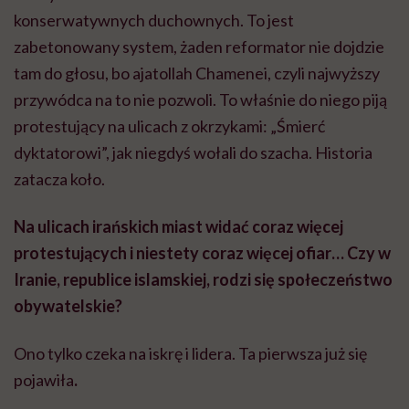
konserwatywnych duchownych. To jest
zabetonowany system, żaden reformator nie dojdzie
tam do głosu, bo ajatollah
Chamenei
, czyli najwyższy
przywódca na to nie pozwoli. To właśnie do niego piją
protestujący na ulicach z okrzykami: „Śmierć
dyktatorowi”, jak niegdyś wołali do szacha. Historia
zatacza koło.
Na ulicach irańskich miast widać coraz więcej
protestujących i niestety coraz więcej ofiar… Czy w
Iranie, republice islamskiej, rodzi się społeczeństwo
obywatelskie?
Ono tylko czeka na iskrę i lidera. Ta pierwsza już się
pojawiła
.