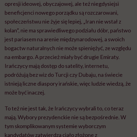
opresji ideowej, obyczajowej, ale też niegdysiejsi
beneficjenci nowego porządku są rozczarowani,
społeczeństwu nie żyje się lepiej, „Iran nie wstał z
kolan”, nie ma sprawiedliwego podziału dóbr, państwo
jest pariasem na arenie międzynarodowej, a swoich
bogactw naturalnych nie może spieniężyć, ze względu
na embargo. A przecież miały być drugie Emiraty.
Irańczycy mają dostęp do satelity, internetu,
podróżują bez wiz do Turcji czy Dubaju, na świecie
istnieją liczne diaspory irańskie, więc ludzie wiedzą, że
może być inaczej.
To też nie jest tak, że Irańczycy wybrali to, co teraz
mają. Wybory prezydenckie nie są bezpośrednie. W
tym skomplikowanym systemie wyborczym
kandydatów zatwierdza ciało złożone z