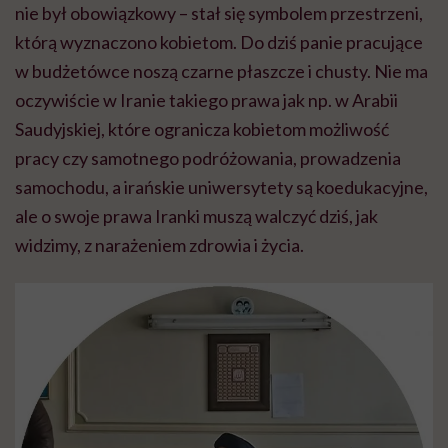
nie był obowiązkowy – stał się symbolem przestrzeni,
którą wyznaczono kobietom. Do dziś panie pracujące
w budżetówce noszą czarne płaszcze i chusty. Nie ma
oczywiście w Iranie takiego prawa jak np. w Arabii
Saudyjskiej, które ogranicza kobietom możliwość
pracy czy samotnego podróżowania, prowadzenia
samochodu, a irańskie uniwersytety są koedukacyjne,
ale o swoje prawa Iranki muszą walczyć dziś, jak
widzimy, z narażeniem zdrowia i życia.