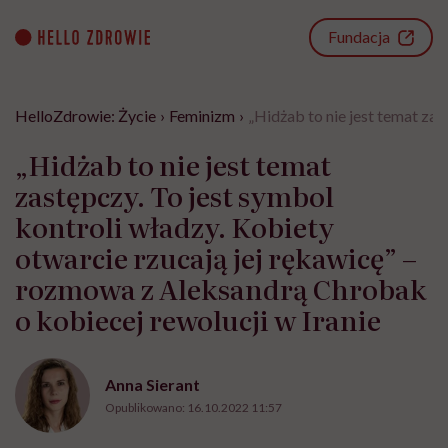
Go
to
Fundacja
content
HelloZdrowie: Życie
›
Feminizm
›
„Hidżab to nie jest temat za
„Hidżab to nie jest temat
zastępczy. To jest symbol
kontroli władzy. Kobiety
otwarcie rzucają jej rękawicę” –
rozmowa z Aleksandrą Chrobak
o kobiecej rewolucji w Iranie
Anna Sierant
Opublikowano:
16.10.2022 11:57