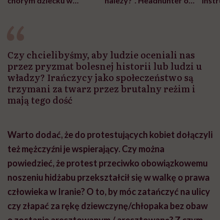
chorym dziecku w
należy?". Headhunter o
Inst
szpitalu to tortura.
zmianie pokoleniowej u
atak
"Przeszkadzać w tym
kobiet w ciąży na rynku
wars
może chyba tylko
pracy
eksp
głupota i brak
wyobraźni"
Czy chcielibyśmy, aby ludzie oceniali nas
przez pryzmat bolesnej historii lub ludzi u
władzy? Irańczycy jako społeczeństwo są
trzymani za twarz przez brutalny reżim i
mają tego dość
Warto dodać, że do protestujących kobiet dołączyli
też mężczyźni je wspierający. Czy można
powiedzieć, że protest przeciwko obowiązkowemu
noszeniu hidżabu przekształcił się w walkę o prawa
człowieka w Iranie? O to, by móc zatańczyć na ulicy
czy złapać za rękę dziewczynę/chłopaka bez obaw
o zostanie aresztowanym / aresztowaną? Z czym