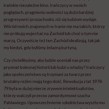
irańskie niezależne kino. Irańczycy w swoich
poglądach, pragnieniu wolności są dużo bardziej
progresywni i prozachodni, niż się ludziom wydaje.
Wśród moich znajomych w Iranie nie ma takich, którzy
nie próbują wyjechać na Zachód lub choć o tym nie
marzą. Oczywiście też ten Zachód idealizują, tak jak
my kiedyś, gdy byliśmy żelazną kurtyną.
Czy chcielibyśmy, aby ludzie oceniali nas przez
pryzmat bolesnej historii lub ludzi u władzy? Irańczycy
jako społeczeństwo są trzymani za twarz przez
brutalny reżim i mają tego dość. Rewolucja z lat 1978-
79 była w dużej mierze zrywem intelektualistów,
którzy walczyli przeciw zamordyzmowi szacha
Pahlawiego. Upowszechnienie szkolnictwa wyszło mu