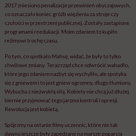
2017 zniesiono penalizacje przewinień obyczajowych,
co oznaczało koniec gróźb więzienia za stroje czy
czułości w przestrzeni publicznej. Zostały zastąpione
programami reedukacji. Moim zdaniem to kupiło
reżimowi trochę czasu.
Po tym, co spotkało
Mahsę,
widać, że były to tylko
chwilowe zmiany. Teraz rząd chce odwrócić wahadło,
które jego zdaniem nazbyt się wychyliło, ale spotyka
się z gniewem i to jest gniew ogromny, długo tłumiony.
Wybucha z niezwykłą siłą. Kobiety nie chcą już dłużej
biernie przyjmować tego jarzma kontroli i opresji.
Rewolucja jest kobietą.
Spójrzmy na ostanie filmy uczennic, które nie tak
dawno jeszcze były zapędzane na marsze poparcia