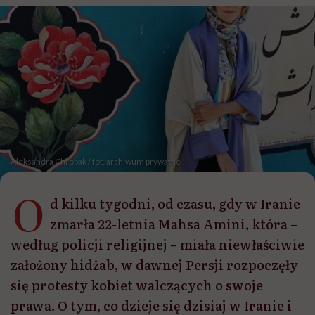
Aleksandra Chrobak / fot. archiwum prywatne
O
d kilku tygodni, od czasu, gdy w Iranie
zmarła 22-letnia Mahsa Amini, która –
według policji religijnej – miała niewłaściwie
założony hidżab, w dawnej Persji rozpoczęły
się protesty kobiet walczących o swoje
prawa. O tym, co dzieje się dzisiaj w Iranie i