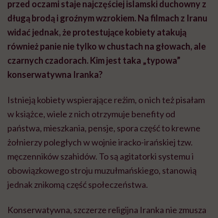
przed oczami staje najczęściej islamski duchowny z
długą brodą i groźnym wzrokiem. Na filmach z Iranu
widać jednak, że protestujące kobiety atakują
również panie nie tylko w chustach na głowach, ale
czarnych czadorach. Kim jest taka „typowa”
konserwatywna Iranka?
Istnieją kobiety wspierające reżim, o nich też pisałam
w książce, wiele z nich otrzymuje
benefity
od
państwa, mieszkania, pensje, spora część to krewne
żołnierzy poległych w wojnie iracko-irańskiej tzw.
męczenników szahidów. To są agitatorki systemu i
obowiązkowego stroju muzułmańskiego, stanowią
jednak znikomą część społeczeństwa.
Konserwatywna, szczerze religijna Iranka nie zmusza