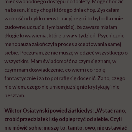
mieć swobodnego dostępu do toalety. Mogę chodzić
na basen, kiedy chcę i którego dnia chcę. Zyskałam
wolność od cyklu menstruacyjnego i to było dla mnie
cudowne uczucie, tym bardziej, że zawsze miałam
długie krwawienia, które trwały tydzień. Psychicznie
menopauza zakończyła proces akceptowania samej
siebie. Poczułam, że nie muszę wiedzieć wszystkiego o
wszystkim. Mam świadomość na czym się znam, w
czym mam doświadczenie, co wiem i co robię
fantastycznie i za to potrafię się docenić. Za to, czego
nie wiem, czego nie umiem już się nie krytykuję i nie
besztam.
Wiktor Osiatyński powiedział kiedyś: „Wstać rano,
zrobić przedziałek i się odpieprzyć od siebie. Czyli
nie mówić sobie: muszę to, tamto, owo, nie ustawiać