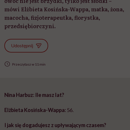
owoc nie jest brzydki, tylko jest słodki –
mówi Elżbieta Kosińska-Wappa, matka, żona,
macocha, fizjoterapeutka, florystka,
przedsiębiorczyni.
Udostępnij
Przeczytasz w 11 min
Nina Harbuz: Ile masz lat?
Elżbieta Kosińska-Wappa:
56.
I jak się dogadujesz z upływającym czasem?