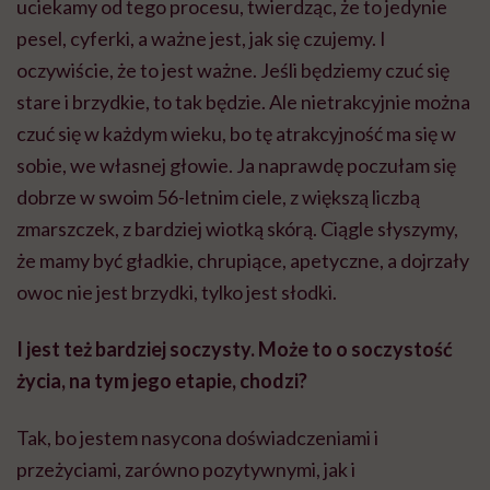
uciekamy od tego procesu, twierdząc, że to jedynie
pesel, cyferki, a ważne jest, jak się czujemy. I
oczywiście, że to jest ważne. Jeśli będziemy czuć się
stare i brzydkie, to tak będzie. Ale nietrakcyjnie można
czuć się w każdym wieku, bo tę atrakcyjność ma się w
sobie, we własnej głowie. Ja naprawdę poczułam się
dobrze w swoim 56-letnim ciele, z większą liczbą
zmarszczek, z bardziej wiotką skórą. Ciągle słyszymy,
że mamy być gładkie, chrupiące, apetyczne, a dojrzały
owoc nie jest brzydki, tylko jest słodki.
I jest też bardziej soczysty. Może to o soczystość
życia, na tym jego etapie, chodzi?
Tak, bo jestem nasycona doświadczeniami i
przeżyciami, zarówno pozytywnymi, jak i