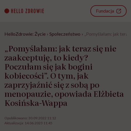
Go
to
Fundacja
content
HelloZdrowie: Życie
›
Społeczeństwo
›
„Pomyślałam: jak teraz 
„Pomyślałam: jak teraz się nie
zaakceptuję, to kiedy?
Poczułam się jak bogini
kobiecości”. O tym, jak
zaprzyjaźnić się z sobą po
menopauzie, opowiada Elżbieta
Kosińska-Wappa
Opublikowano:
30.09.2022 11:12
Aktualizacja:
14.06.2023 11:45