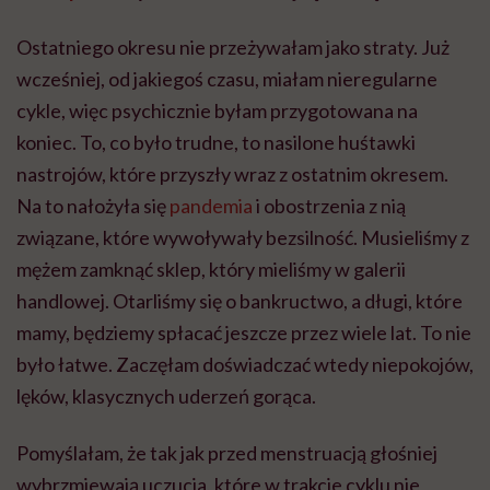
Ostatniego okresu nie przeżywałam jako straty. Już
wcześniej, od jakiegoś czasu, miałam nieregularne
cykle, więc psychicznie byłam przygotowana na
koniec. To, co było trudne, to nasilone huśtawki
nastrojów, które przyszły wraz z ostatnim okresem.
Na to nałożyła się
pandemia
i obostrzenia z nią
związane, które wywoływały bezsilność. Musieliśmy z
mężem zamknąć sklep, który mieliśmy w galerii
handlowej. Otarliśmy się o bankructwo, a długi, które
mamy, będziemy spłacać jeszcze przez wiele lat. To nie
było łatwe. Zaczęłam doświadczać wtedy niepokojów,
lęków, klasycznych uderzeń gorąca.
Pomyślałam, że tak jak przed menstruacją głośniej
wybrzmiewają uczucia, które w trakcie cyklu nie