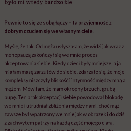
było mi wtedy bardzo źle
Pewnie to się ze sobą łączy – ta przyjemność z
dobrym czuciem się we własnym ciele.
Myślę, że tak. Od męża usłyszałam, że widzi jak wraz z
menopauzą zakończył się we mnie proces
akceptowania siebie. Kiedy dzieci były mniejsze, a ja
miałam masę zarzutów do siebie, zdarzało się, że moje
kompleksy niszczyły bliskość i intymność między mną a
mężem. Mówiłam, że mam okropny brzuch, grubą
pupę. Ten brak akceptacji siebie powodował blokadę
we mnie i utrudniał zbliżenia między nami, choć mąż
zawsze był wpatrzony we mnie jak w obrazek i do dziś
z zachwytem patrzy na każdą część mojego ciała.
Bliskość nie jest myśleniem, tylko czuciem. Kiedy