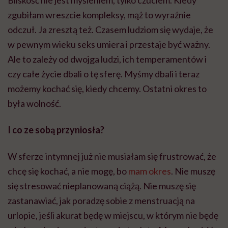
zgubiłam wreszcie kompleksy, mąż to wyraźnie
odczuł. Ja zresztą też. Czasem ludziom się wydaje, że
w pewnym wieku seks umiera i przestaje być ważny.
Ale to zależy od dwojga ludzi, ich temperamentów i
czy całe życie dbali o tę sferę. Myśmy dbali i teraz
możemy kochać się, kiedy chcemy. Ostatni okres to
była wolność.
I co ze sobą przyniosła?
W sferze intymnej już nie musiałam się frustrować, że
chcę się kochać, a nie mogę, bo
mam okres
. Nie muszę
się stresować nieplanowaną ciążą. Nie muszę się
zastanawiać, jak poradzę sobie z menstruacją na
urlopie, jeśli akurat będę w miejscu, w którym nie będę