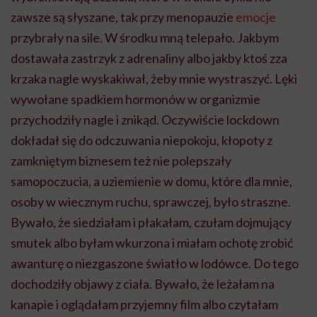
zawsze są słyszane, tak przy menopauzie
emocje
przybrały na sile. W środku mną telepało. Jakbym
dostawała zastrzyk z adrenaliny albo jakby ktoś zza
krzaka nagle wyskakiwał, żeby mnie wystraszyć. Lęki
wywołane spadkiem hormonów w organizmie
przychodziły nagle i znikąd. Oczywiście lockdown
dokładał się do odczuwania niepokoju, kłopoty z
zamkniętym biznesem też nie polepszały
samopoczucia, a uziemienie w domu, które dla mnie,
osoby w wiecznym ruchu, sprawczej, było straszne.
Bywało, że siedziałam i płakałam, czułam dojmujący
smutek albo byłam wkurzona i miałam ochotę zrobić
awanturę o niezgaszone światło w lodówce. Do tego
dochodziły objawy z ciała. Bywało, że leżałam na
kanapie i oglądałam przyjemny film albo czytałam