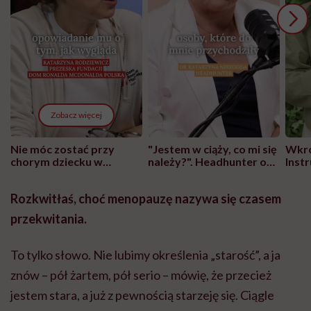
Zobacz więcej
Nie móc zostać przy
"Jestem w ciąży, co mi się
Wkró
chorym dziecku w
należy?". Headhunter o
Inst
szpitalu to tortura.
zmianie pokoleniowej u
atak
"Przeszkadzać w tym
kobiet w ciąży na rynku
wars
Rozkwitłaś, choć menopauzę nazywa się czasem
może chyba tylko
pracy
eksp
głupota i brak
przekwitania.
wyobraźni"
To tylko słowo. Nie lubimy określenia „starość”, a ja
znów – pół żartem, pół serio – mówię, że przecież
jestem stara, a już z pewnością starzeję się. Ciągle