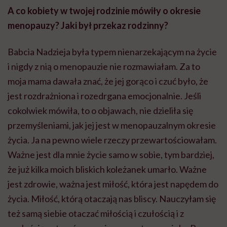
A co kobiety w twojej rodzinie mówiły o okresie
menopauzy? Jaki był przekaz rodzinny?
Babcia Nadzieja była typem nienarzekającym na życie
i nigdy z nią o menopauzie nie rozmawiałam. Za to
moja mama dawała znać, że jej gorąco i czuć było, że
jest rozdrażniona i rozedrgana emocjonalnie. Jeśli
cokolwiek mówiła, to o objawach, nie dzieliła się
przemyśleniami, jak jej jest w menopauzalnym okresie
życia. Ja na pewno wiele rzeczy przewartościowałam.
Ważne jest dla mnie życie samo w sobie, tym bardziej,
że już kilka moich bliskich koleżanek umarło. Ważne
jest zdrowie, ważna jest miłość, która jest napędem do
życia. Miłość, którą otaczają nas bliscy. Nauczyłam się
też samą siebie otaczać miłością i czułością i z