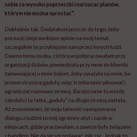
sobie za wysoko poprzeczki i narzucać planów,
którym nie można sprostać”.
Dokładnie tak. Dodałabym jeszcze do tego, żeby
porzucić nieprawdziwe opinie na swój temat,
szczególnie te przyklejone nam przez innych ludzi.
Dawno temu osoba, z którą współpracowałam przy
organizacji ślubów, powiedziała przy mnie do klientki
zamawiającej u mnie bukiet, żeby uważała na mnie, bo
jestem straszną gadułą, więc trzeba mnie pilnować i
ograniczać rozmowy ze mną. Bardzo mnie to wtedy
zabolało i ta łatka „gaduły” na długo ze mną została.
Aż zrozumiałam, że moja łatwość nawiązywania
dialogu z ludźmi to mój ogromny atut i zasób w
miejscach, gdzie pracowałam, a zawsze były związane
z handlem. Nie da się sprzedawać, milcząc. Jednak to,