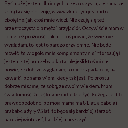
Być może jestem dla innych przezroczysta, ale sama ze
sobą tak się nie czuję, w związku z tym jest mi to
obojętne, jak ktoś mnie widzi. Nie czuję się też
przezroczysta dla męża i przyjaciół. Oczywiście mam w
sobie też próżność i jak mi ktoś powie, że świetnie
wyglądam, to jest to bardzo przyjemne. Nie będę
mówić, że w ogóle mnie komplementy nie interesują i
jestem z tej potrzeby odarta, ale jeśli ktoś mi nie
powie, że dobrze wyglądam, to nie rozpadam się na
kawałki, bo sama wiem, kiedy tak jest. Po prostu
dobrze mi samej ze sobą, ze swoim wiekiem. Mam
świadomość, że jeśli dane mi będzie żyć dłużej, a jest to
prawdopodobne, bo moja mama ma 81 lat, a babcia i
prababcia żyły 95 lat, to będę się bardziej starzeć,
bardziej wiotczeć, bardziej marszczyć.