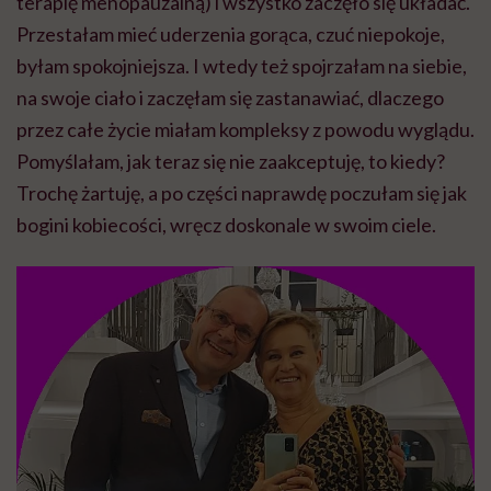
terapię menopauzalną) i wszystko zaczęło się układać.
Przestałam mieć uderzenia gorąca, czuć niepokoje,
byłam spokojniejsza. I wtedy też spojrzałam na siebie,
na swoje ciało i zaczęłam się zastanawiać, dlaczego
przez całe życie miałam kompleksy z powodu wyglądu.
Pomyślałam, jak teraz się nie zaakceptuję, to kiedy?
Trochę żartuję, a po części naprawdę poczułam się jak
bogini kobiecości, wręcz doskonale w swoim ciele.