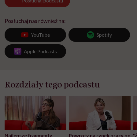
Posłuchaj
podcastu
Posłuchaj nas również na:
YouTube
Spotify
Apple Podcasts
Rozdziały tego podcastu
Najlepsze fragmenty
Powroty na rynek pracy po
”