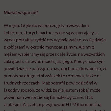
Miałaś wsparcie?
W mężu. Głęboko współczuję tym wszystkim
kobietom, których partnerzy nie są wspierający, a
wręcz potrafią szydzić czy wyśmiewać to, co się dzieje
z kobietami w okresie menopauzalnym. Ale my z
mężem wspieramy się przez całe życie, na wszystkich
zakrętach, zarówno moich, jak i jego. Kiedyś nasz syn
powiedział, że patrząc na nas, dochodzi do wniosku, że
przepis na długoletni związek to rozmowa, także o
trudnych rzeczach. Mąż potrafił powiedzieć mi w
łagodny sposób, że widzi, że nie jestem sobą i może
powinnam wesprzeć się farmakologicznie. I tak
zrobiłam. Zaczęłam przyjmować HTM (hormonalną