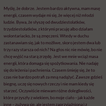
Myślę, że dobrze. Jestem bardzo aktywna, mam masę
energii, czasem wydaje mi się, że więcej niż młodzi
ludzie. Bywa, że słyszę od dwudziestolatków,
trzydziestolatków, z którymi pracuję albo działam
wolontariacko, że są zmęczeni. Wtedy w duchu
zastanawiam się, jak to możliwe, skoro jestem dwa lub
trzy razy starsza od nich? Na głos nic nie mówię, bo nie
chcę wyjść na starą zrzędę. Jest we mnie wciąż masa
energii, która domaga się spożytkowania. Nie nadaję
się do leżenia i pachnienia. Czasem śmieję się, że to
czas nie bardzo potrafi za mną nadążyć. Zawsze gdzieś
biegnę, uczę się nowych rzeczy i nie mam kiedy się
starzeć. Oczywiście miewam różne dolegliwości,
które przyszły z wiekiem, bo moje ciało – jak każde
inne – zużywa się, ale jestem zaprzyjaźniona i z