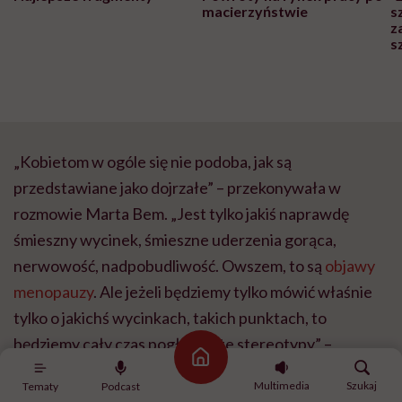
macierzyństwie
s
z
s
„Kobietom w ogóle się nie podoba, jak są
przedstawiane jako dojrzałe” – przekonywała w
rozmowie Marta Bem. „Jest tylko jakiś naprawdę
śmieszny wycinek, śmieszne uderzenia gorąca,
nerwowość, nadpobudliwość. Owszem, to są
objawy
menopauzy
. Ale jeżeli będziemy tylko mówić właśnie
tylko o jakichś wycinkach, takich punktach, to
będziemy cały czas pogłębiać te stereotypy” –
Strona główna
dodawała. „Młode pokolenie też jest niecierpliwe, też
Multimedia
Szukaj
Tematy
Podcast
czasami jest sfrustrowane, też im się nie chce. Więc