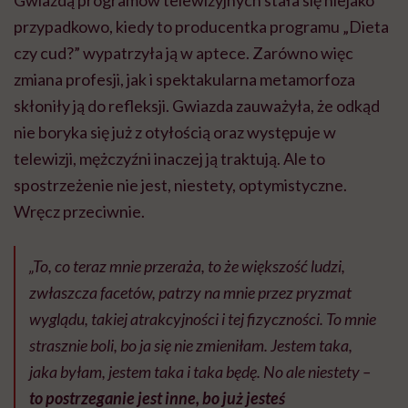
Gwiazdą programów telewizyjnych stała się niejako
przypadkowo, kiedy to producentka programu „Dieta
czy cud?” wypatrzyła ją w aptece. Zarówno więc
zmiana profesji, jak i spektakularna metamorfoza
skłoniły ją do refleksji. Gwiazda zauważyła, że odkąd
nie boryka się już z otyłością oraz występuje w
telewizji, mężczyźni inaczej ją traktują. Ale to
spostrzeżenie nie jest, niestety, optymistyczne.
Wręcz przeciwnie.
„To, co teraz mnie przeraża, to że większość ludzi,
zwłaszcza facetów, patrzy na mnie przez pryzmat
wyglądu, takiej atrakcyjności i tej fizyczności. To mnie
strasznie boli, bo ja się nie zmieniłam. Jestem taka,
jaka byłam, jestem taka i taka będę. No ale niestety –
to postrzeganie jest inne, bo już jesteś