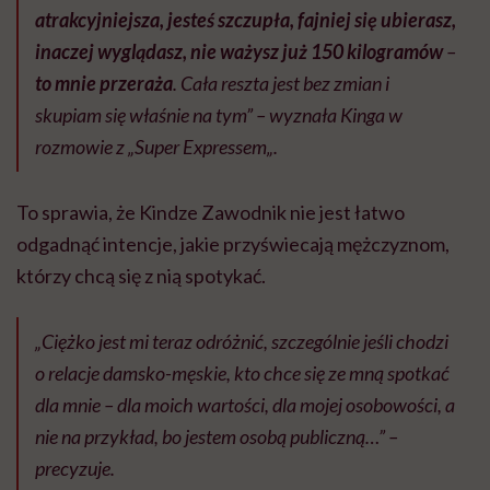
atrakcyjniejsza, jesteś szczupła, fajniej się ubierasz,
inaczej wyglądasz, nie ważysz już 150 kilogramów
–
to mnie przeraża
. Cała reszta jest bez zmian i
skupiam się właśnie na tym” – wyznała Kinga w
rozmowie z
„Super Expressem
„.
To sprawia, że Kindze Zawodnik nie jest łatwo
odgadnąć intencje, jakie przyświecają mężczyznom,
którzy chcą się z nią spotykać.
„Ciężko jest mi teraz odróżnić, szczególnie jeśli chodzi
o relacje damsko-męskie, kto chce się ze mną spotkać
dla mnie – dla moich wartości, dla mojej osobowości, a
nie na przykład, bo jestem osobą publiczną…” –
precyzuje.