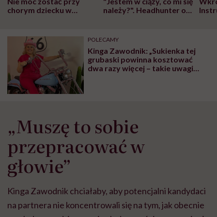
Nie móc zostać przy
"Jestem w ciąży, co mi się
Wkró
chorym dziecku w
należy?". Headhunter o
Inst
szpitalu to tortura.
zmianie pokoleniowej u
atak
"Przeszkadzać w tym
kobiet w ciąży na rynku
wars
może chyba tylko
pracy
eksp
POLECAMY
głupota i brak
Kinga Zawodnik: „Sukienka tej
wyobraźni"
grubaski powinna kosztować
dwa razy więcej – takie uwagi
słyszałam przed komunią”
„Muszę to sobie
przepracować w
głowie”
Kinga Zawodnik chciałaby, aby potencjalni kandydaci
na partnera nie koncentrowali się na tym, jak obecnie