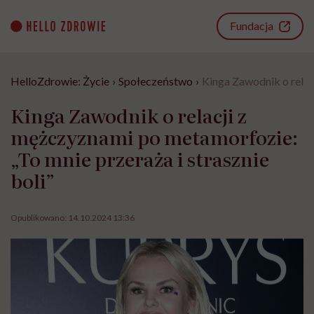
Go
to
Fundacja
content
HelloZdrowie: Życie
›
Społeczeństwo
›
Kinga Zawodnik o relac
Kinga Zawodnik o relacji z
mężczyznami po metamorfozie:
„To mnie przeraża i strasznie
boli”
Opublikowano:
14.10.2024 13:36