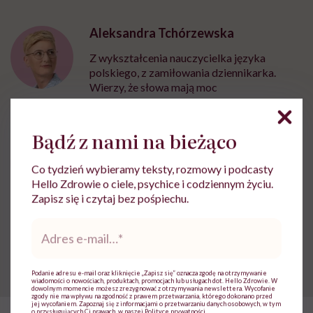
Aleksandra Tchórzewska
Z wykształcenia nauczycielka języka
polskiego, z zamiłowania dziennikarka.
Wierzy, że słowa mają moc
Zobacz profil
Bądź z nami na bieżąco
Udostępnij
Co tydzień wybieramy teksty, rozmowy i podcasty
Hello Zdrowie o ciele, psychice i codziennym życiu.
Zapisz się i czytaj bez pośpiechu.
Powiązane tematy:
Adres
e-
Otyłość
Relacje
mail
*
Podanie adresu e-mail oraz kliknięcie „Zapisz się” oznacza zgodę na otrzymywanie
wiadomości o nowościach, produktach, promocjach lub usługach dot. Hello Zdrowie. W
dowolnym momencie możesz zrezygnować z otrzymywania newslettera. Wycofanie
zgody nie ma wpływu na zgodność z prawem przetwarzania, którego dokonano przed
jej wycofaniem. Zapoznaj się z informacjami o przetwarzaniu danych osobowych, w tym
o przysługujących Ci prawach, w naszej
Polityce prywatności
.