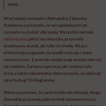
wtedy.
W tej samej rozmowie z Aleksandrą Zalewską-
Stankiewicz przyznała, że od najmłodszych lat
cierpiała na otyłość olbrzymią. Wszystkie metody
odchudzania
, jakich się chwytała, przynosiły
oczekiwany skutek, ale tylko na chwilę. Wraz z
efektem jojo pojawiały się spadki nastroju i słabe
samopoczucie. Z powodu swojej wagi musiała mierzyć
się z hejtem. Zarówno operacja, jak i zmiana stylu
życia, a także odpowiednia dieta sprawiły, że udało jej
się schudnąć 55 kilogramów.
Warto wspomnieć, że zanim trafiła do telewizji, Kinga
Zawodnik pracowała jako technik farmaceutyczny.