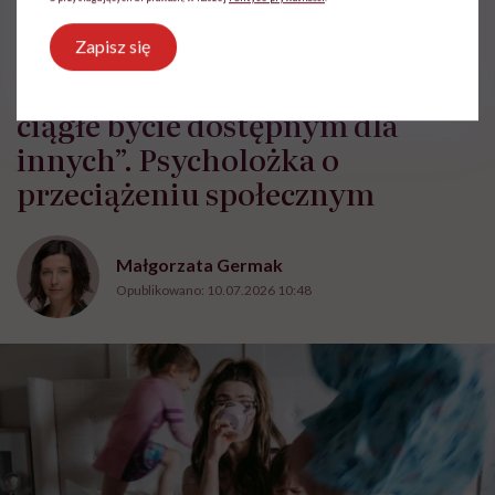
HelloZdrowie: Życie
›
Społeczeństwo
›
„To nie ludzie nas męcz
Zapisz się
„To nie ludzie nas męczą, ale
ciągłe bycie dostępnym dla
innych”. Psycholożka o
przeciążeniu społecznym
Małgorzata Germak
Opublikowano:
10.07.2026 10:48