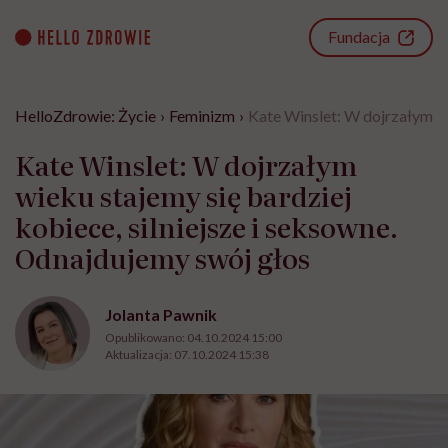
Go
to
Fundacja
content
HelloZdrowie: Życie
›
Feminizm
›
Kate Winslet: W dojrzałym wi
Kate Winslet: W dojrzałym
wieku stajemy się bardziej
kobiece, silniejsze i seksowne.
Odnajdujemy swój głos
Jolanta Pawnik
Opublikowano:
04.10.2024 15:00
Aktualizacja:
07.10.2024 15:38