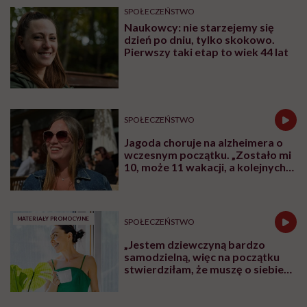
SPOŁECZEŃSTWO
Naukowcy: nie starzejemy się
dzień po dniu, tylko skokowo.
Pierwszy taki etap to wiek 44 lat
SPOŁECZEŃSTWO
Jagoda choruje na alzheimera o
wczesnym początku. „Zostało mi
10, może 11 wakacji, a kolejnych
nie będę już świadoma”
MATERIAŁY PROMOCYJNE
SPOŁECZEŃSTWO
„Jestem dziewczyną bardzo
samodzielną, więc na początku
stwierdziłam, że muszę o siebie
zadbać”. Emilia Pobiedzińska o
słodko-gorzkim doświadczeniu
menopauzy