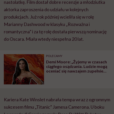
nastolatkę. Film dostał dobre recenzje a młodziutka
aktorka zaproszenia do udziału w kolejnych
produkcjach. Już rok później wcieliła się w rolę
Marianny Dashwood w klasyku „Rozważna i
romantyczna” i za tę rolę dostała pierwszą nominację
do Oscara. Miała wtedy niespełna 20 lat.
POLECAMY
Demi Moore: „Żyjemy w czasach
ciągłego osądzania. Ludzie mogą
oceniać się nawzajem zupełnie
anonimowo w naprawdę okrutny
sposób”
Kariera Kate Winslet nabrała tempa wraz z ogromnym
sukcesem filmu „Titanic” Jamesa Camerona. U boku