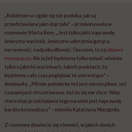
„Kobietom w ogóle się nie podoba, jak są
przedstawiane jako dojrzałe” – przekonywała w
rozmowie Marta Bem. „Jest tylko jakiś naprawdę
śmieszny wycinek, śmieszne uderzenia gorąca,
nerwowość, nadpobudliwość. Owszem, to są
objawy
menopauzy
. Ale jeżeli będziemy tylko mówić właśnie
tylko o jakichś wycinkach, takich punktach, to
będziemy cały czas pogłębiać te stereotypy” –
dodawała. „Młode pokolenie też jest niecierpliwe, też
czasami jest sfrustrowane, też im się nie chce. Więc
stereotyp przekładania tego na wiek jest naprawdę
bardzo krzywdzący” – mówiła Katarzyna Niezgoda.
Z rozmowy dowiecie się również, w jakich dwóch