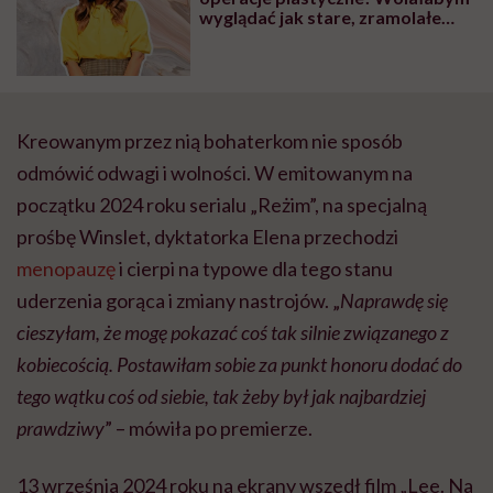
wyglądać jak stare, zramolałe
psisko, niż tak się torturować
Kreowanym przez nią bohaterkom nie sposób
odmówić odwagi i wolności. W emitowanym na
początku 2024 roku serialu „Reżim”, na specjalną
prośbę Winslet, dyktatorka Elena przechodzi
menopauzę
i cierpi na typowe dla tego stanu
uderzenia gorąca i zmiany nastrojów. „
Naprawdę się
cieszyłam, że mogę pokazać coś tak silnie związanego z
kobiecością. Postawiłam sobie za punkt honoru dodać do
tego wątku coś od siebie, tak żeby był jak najbardziej
prawdziwy
” – mówiła po premierze.
13 września 2024 roku na ekrany wszedł film „Lee. Na