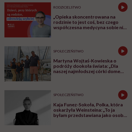
RODZICIELSTWO
„Opieka skoncentrowana na
rodzinie to jest coś, bez czego
współczesna medycyna sobie nie
poradzi”
SPOŁECZEŃSTWO
Martyna Wojtaś-Kowieska o
podróży dookoła świata: „Dla
naszej najmłodszej córki domem
jest jacht. Miała dwa latka, kiedy
wypływaliśmy w rejs”
SPOŁECZEŃSTWO
Kaja Funez-Sokoła, Polka, która
oskarżyła Weinsteina: „To ja
byłam przedstawiana jako osoba,
która musi się bronić”