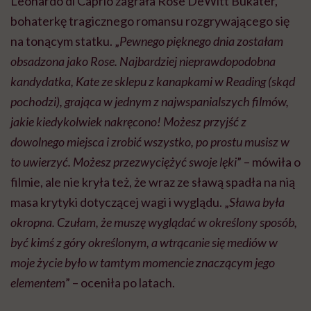
Leonardo di Caprio zagrała Rose DeWitt Bukater,
bohaterkę tragicznego romansu rozgrywającego się
na tonącym statku. „
Pewnego pięknego dnia zostałam
obsadzona jako Rose. Najbardziej nieprawdopodobna
kandydatka, Kate ze sklepu z kanapkami w Reading (skąd
pochodzi), grająca w jednym z najwspanialszych filmów,
jakie kiedykolwiek nakręcono! Możesz przyjść z
dowolnego miejsca i zrobić wszystko, po prostu musisz w
to uwierzyć. Możesz przezwyciężyć swoje lęki
” – mówiła o
filmie, ale nie kryła też, że wraz ze sławą spadła na nią
masa krytyki dotyczącej wagi i wyglądu. „
Sława była
okropna. Czułam, że muszę wyglądać w określony sposób,
być kimś z góry określonym, a wtrącanie się mediów w
moje życie było w tamtym momencie znaczącym jego
elementem
” – oceniła po latach.