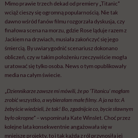
Mimo prawie trzech dekad od premiery „Titanic”
wciąż cieszy się ogromną popularnością. Nie tak
dawno wśród fanów filmu rozgorzała dyskusja, czy
finałowa scena na morzu, gdzie Rose ląduje razem z
Jackiem na drzwiach, musiała zakończyć się jego
śmiercią. By uwiarygodnić scenariusz dokonano
obliczeń, czy w takim położeniu rzeczywiście mogła
uratować się tylko osoba. News o tym opublikowały
media na całym świecie.
„
Dziennikarze zawsze mi mówili, że po 'Titanicu’ mogłam
zrobić wszystko, a wybierałam małe filmy. A ja na to: A
żebyście wiedzieli, że tak! Bo, zgadnijcie co, bycie sławnym
było okropne
” – wspominała Kate Winslet. Choć przez
kolejne lata konsekwentnie angażowała się w
mniejsze projekty, to i tak każda z ról przynosiła jej