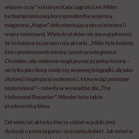
własne oczy” w którym Kate zagrała Lee Miller,
bezkompromisową korespondentkę wojenną
magazynu „Vogue” dokumentującą okrucieństwa II
wojny światowej. Wielu krytyków nie ma wątpliwości,
że to kolejna oscarowa rola aktorki. „
Miller była kobietą,
która przełamywała bariery i przekraczała granice.
Chciałam, aby widzowie mogli poznać jej pełną historię –
nie tylko jako ikony mody czy wojennej fotografki, ale jako
złożonej i inspirującej osobowości, która wciąż pozostaje
niedoceniana
” – mówiła w wywiadzie dla „The
Hollywood Reporter”. Winslet była także
producentką filmu.
Od wielu lat aktorka bierze udział w publicznej
dyskusji o postrzeganiu i ocenianiu kobiet. Jak mówi w