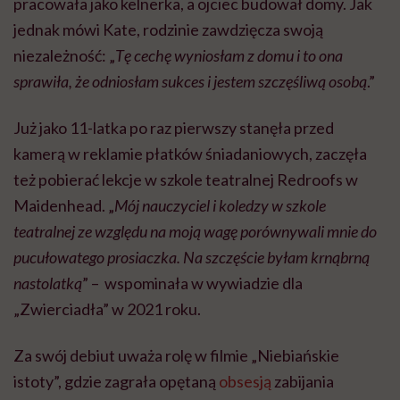
pracowała jako kelnerka, a ojciec budował domy. Jak
jednak mówi Kate, rodzinie zawdzięcza swoją
niezależność: „
Tę cechę wyniosłam z domu i to ona
sprawiła, że odniosłam sukces i jestem szczęśliwą osobą
.”
Już jako 11-latka po raz pierwszy stanęła przed
kamerą w reklamie płatków śniadaniowych, zaczęła
też pobierać lekcje w szkole teatralnej Redroofs w
Maidenhead. „
Mój nauczyciel i koledzy w szkole
teatralnej ze względu na moją wagę porównywali mnie do
pucułowatego prosiaczka. Na szczęście byłam krnąbrną
nastolatką
” – wspominała w wywiadzie dla
„Zwierciadła” w 2021 roku.
Za swój debiut uważa rolę w filmie „Niebiańskie
istoty”, gdzie zagrała opętaną
obsesją
zabijania