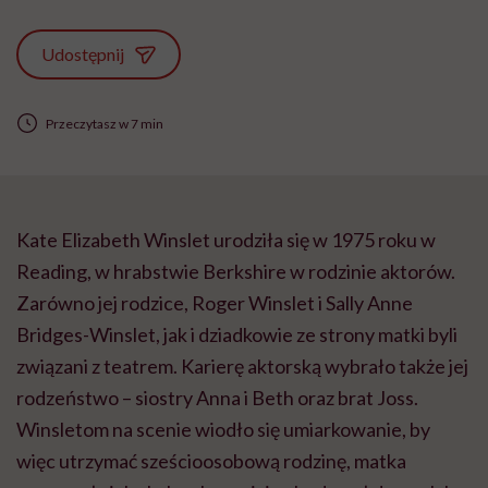
Udostępnij
Przeczytasz w 7 min
Kate Elizabeth Winslet urodziła się w 1975 roku w
Reading, w hrabstwie Berkshire w rodzinie aktorów.
Zarówno jej rodzice, Roger Winslet i Sally Anne
Bridges-Winslet, jak i dziadkowie ze strony matki byli
związani z teatrem. Karierę aktorską wybrało także jej
rodzeństwo – siostry Anna i Beth oraz brat Joss.
Winsletom na scenie wiodło się umiarkowanie, by
więc utrzymać sześcioosobową rodzinę, matka