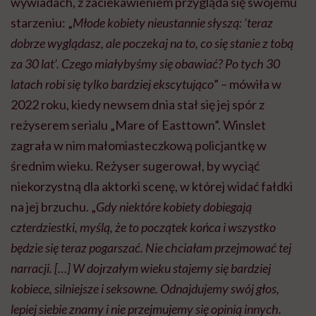
wywiadach, z zaciekawieniem przygląda się swojemu
starzeniu: „
Młode kobiety nieustannie słyszą: ‘teraz
dobrze wyglądasz, ale poczekaj na to, co się stanie z tobą
za 30 lat’. Czego miałybyśmy się obawiać? Po tych 30
latach robi się tylko bardziej ekscytująco
” – mówiła w
2022 roku, kiedy newsem dnia stał się jej spór z
reżyserem serialu „Mare of Easttown”. Winslet
zagrała w nim małomiasteczkową policjantkę w
średnim wieku. Reżyser sugerował, by wyciąć
niekorzystną dla aktorki scenę, w której widać fałdki
na jej brzuchu. „
Gdy niektóre kobiety dobiegają
czterdziestki, myślą, że to początek końca i wszystko
będzie się teraz pogarszać. Nie chciałam przejmować tej
narracji. […] W dojrzałym wieku stajemy się bardziej
kobiece, silniejsze i seksowne. Odnajdujemy swój głos,
lepiej siebie znamy i nie przejmujemy się opinią innych.