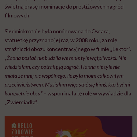
świetną prasę i nominacje do prestiżowych nagród
filmowych.
Siedmiokrotnie była nominowana do Oscara,
statuetkę przyznano jej raz, w 2008 roku, za rolę
strażniczki obozu koncentracyjnego w filmie „Lektor”.
„
Żadna postać nie budziła we mnie tyle wątpliwości. Nie
wiedziałam, czy potrafię ją zagrać. Hanna nie tyle nie
miała ze mną nic wspólnego, ile była moim całkowitym
przeciwieństwem. Musiałam więc stać się kimś, kto był mi
kompletnie obcy
” – wspominała tę rolę w wywiadzie dla
„Zwierciadła”.