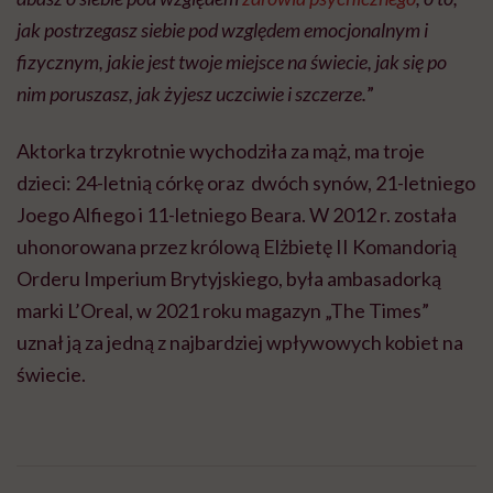
jak postrzegasz siebie pod względem emocjonalnym i
fizycznym, jakie jest twoje miejsce na świecie, jak się po
nim poruszasz, jak żyjesz uczciwie i szczerze.
”
Aktorka trzykrotnie wychodziła za mąż, ma troje
dzieci: 24-letnią córkę oraz dwóch synów, 21-letniego
Joego Alfiego i 11-letniego Beara. W 2012 r. została
uhonorowana przez królową Elżbietę II Komandorią
Orderu Imperium Brytyjskiego, była ambasadorką
marki L’Oreal, w 2021 roku magazyn „The Times”
uznał ją za jedną z najbardziej wpływowych kobiet na
świecie.