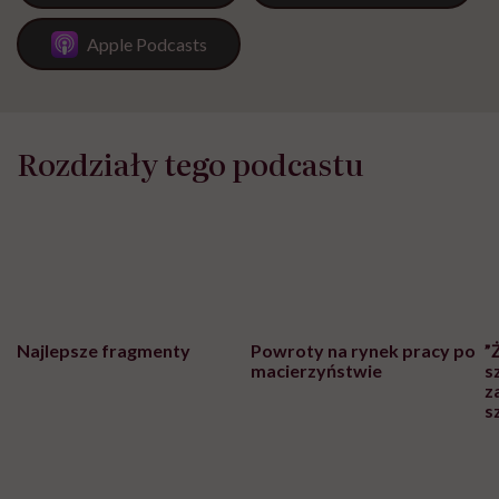
Apple Podcasts
Rozdziały tego podcastu
Najlepsze fragmenty
Powroty na rynek pracy po
”
macierzyństwie
s
z
s