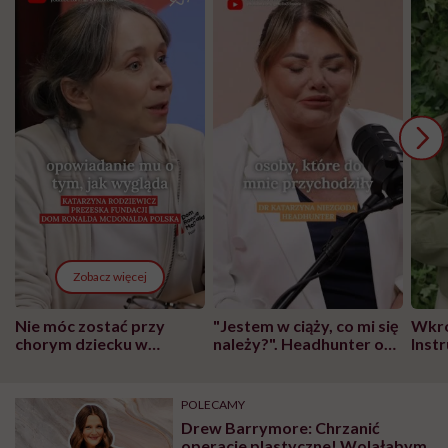
Zobacz więcej
Nie móc zostać przy
"Jestem w ciąży, co mi się
Wkró
chorym dziecku w
należy?". Headhunter o
Inst
szpitalu to tortura.
zmianie pokoleniowej u
atak
"Przeszkadzać w tym
kobiet w ciąży na rynku
wars
może chyba tylko
pracy
eksp
POLECAMY
głupota i brak
Drew Barrymore: Chrzanić
wyobraźni"
operacje plastyczne! Wolałabym