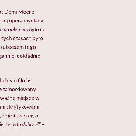
lat Demi Moore
źniej opera mydlana
 problemem było to,
 tych czasach było
za sukcesem tego
agannie, dokładnie
łośnym filmie
się zamordowany
e ważne miejsce w
ała skrytykowana.
że jest świetny, a
e, że było dobrze?
” –