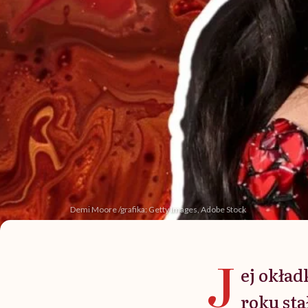
Demi Moore /grafika: Getty Images, Adobe Stock
J
ej okład
roku st