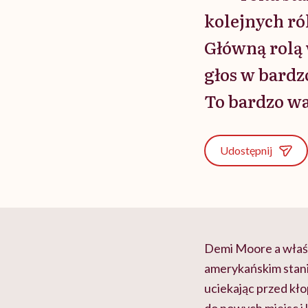
kolejnych ról
Główną rolą 
głos w bardz
To bardzo wa
Udostępnij
Demi Moore a właśc
amerykańskim stanie
uciekając przed kło