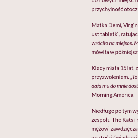
do nowych miejsc i 
przychylność otocze
Matka Demi, Virgini
ust tabletki, ratują
wróciło na miejsce. 
mówiła w późniejs
Kiedy miała 15 lat, 
przyzwoleniem. „
To
dała mu do mnie dost
Morning America.
Niedługo po tym wy
zespołu The Kats i
mężowi zawdzięcza 
wartości świadczy j