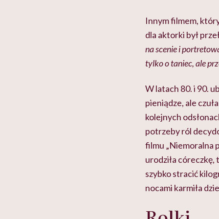
Innym filmem, któr
dla aktorki był prz
na scenie i portretowa
tylko o taniec, ale p
W latach 80. i 90.
pieniądze, ale czuła
kolejnych odsłonac
potrzeby ról decydo
filmu „Niemoralna 
urodziła córeczkę, 
szybko stracić kilo
nocami karmiła dzie
Rolki