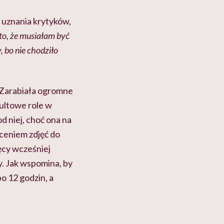
ie uznania krytyków,
 to, że musiałam być
y, bo nie chodziło
. Zarabiała ogromne
kultowe role w
 niej, choć ona na
ęceniem zdjęć do
ęcy wcześniej
y. Jak wspomina, by
po 12 godzin, a