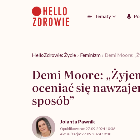
Go
to
content
Tematy
Po
HelloZdrowie: Życie
›
Feminizm
›
Demi Moore: „Ży
Demi Moore: „Żyjem
oceniać się nawzaj
sposób”
Jolanta Pawnik
Opublikowano:
27.09.2024 10:36
Aktualizacja:
27.09.2024 18:30