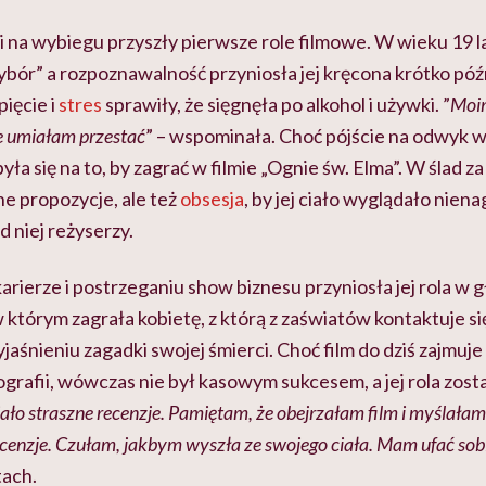
i na wybiegu przyszły pierwsze role filmowe. W wieku 19 
ybór” a rozpoznawalność przyniosła jej kręcona krótko pó
pięcie i
stres
sprawiły, że sięgnęła po alkohol i używki. ”
Moim
ie umiałam przestać
” – wspominała. Choć pójście na odwyk w
ła się na to, by zagrać w filmie „Ognie św. Elma”. W ślad 
ne propozycje, ale też
obsesja
, by jej ciało wyglądało nien
od niej reżyserzy.
rierze i postrzeganiu show biznesu przyniosła jej rola w g
w którym zagrała kobietę, z którą z zaświatów kontaktuje 
aśnieniu zagadki swojej śmierci. Choć film do dziś zajmuj
grafii, wówczas nie był kasowym sukcesem, a jej rola zost
ło straszne recenzje. Pamiętam, że obejrzałam film i myślałam, 
ecenzje. Czułam, jakbym wyszła ze swojego ciała. Mam ufać sobi
tach.