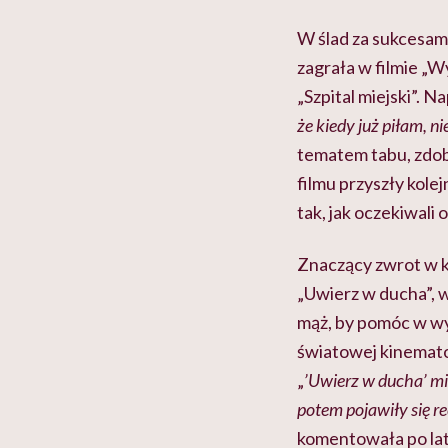
W ślad za sukcesam
zagrała w filmie „W
„Szpital miejski”. Na
że kiedy już piłam, n
tematem tabu, zdoby
filmu przyszły kolej
tak, jak oczekiwali 
Znaczący zwrot w ka
„Uwierz w ducha”, 
mąż, by pomóc w wyj
światowej kinemato
„
’Uwierz w ducha’ mia
potem pojawiły się r
komentowała po la