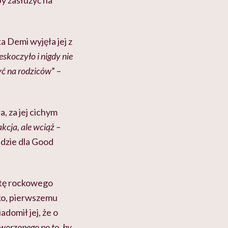
by zasłużyć na
a Demi wyjęła jej z
skoczyło i nigdy nie
yć na rodziców
” –
a, za jej cichym
akcja, ale wciąż –
adzie dla Good
ystę rockowego
ko, pierwszemu
domił jej, że o
tworzonego po to, by