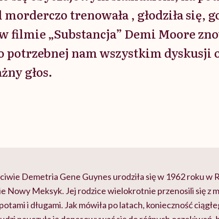
 morderczo trenowała , głodziła się, go
w filmie „Substancja” Demi Moore zn
o potrzebnej nam wszystkim dyskusji 
żny głos.
iwie Demetria Gene Guynes urodziła się w 1962 roku w 
 Nowy Meksyk. Jej rodzice wielokrotnie przenosili się z m
potami i długami. Jak mówiła po latach, konieczność ciągł