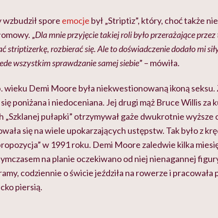
y wzbudził spore
emocje
był „Striptiz”, który, choć także n
ełomowy. „
Dla mnie przyjęcie takiej roli było przerażające przez
ć striptizerkę, rozbierać się. Ale to doświadczenie dodało mi sił
rzede wszystkim sprawdzanie samej siebie
” – mówiła.
 ub. wieku Demi Moore była niekwestionowaną ikoną seksu
 się poniżana i niedoceniana. Jej drugi mąż Bruce Willis za 
h „Szklanej pułapki” otrzymywał gaże dwukrotnie wyższe od
wała się na wiele upokarzających ustępstw. Tak było z kr
propozycja” w 1991 roku. Demi Moore zaledwie kilka miesi
tymczasem na planie oczekiwano od niej nienagannej figur
gramy, codziennie o świcie jeździła na rowerze i pracowała 
cko piersią.