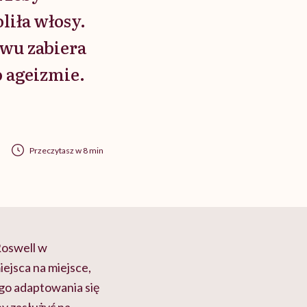
liła włosy.
owu zabiera
o ageizmie.
Przeczytasz w 8 min
Roswell w
iejsca na miejsce,
ego adaptowania się