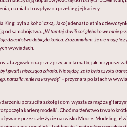
ludzi nauczyła ją dopasowywać się do różnych oczekiwań, 
nia, co miało to wpływ na przebieg jej kariery.
a King, była alkoholiczką. Jako jedenastoletnia dziewczynk
c ją od samobójstwa. „
W tamtej chwili coś głęboko we mnie prze
Moje dzieciństwo dobiegło końca. Zrozumiałam, że nie mogę licz
zych wywiadach.
została zgwałcona przez przyjaciela matki, jak przypuszczał
 był gwałt i niszcząca zdrada. Nie sądzę, że to była czysta trans
ęp, naraziła mnie na krzywdę
” – przyznała po latach w wywi
darzeniu porzuciła szkołę i dom, wyszła za mąż za gitarz
 rozpoczęła karierę modelki. Choć małżeństwo trwało krót
używane przez całe życie nazwisko Moore. Modeling uświa
ej nienaganny wygląd: „
Trafiłam do świata jakby specjalnie s