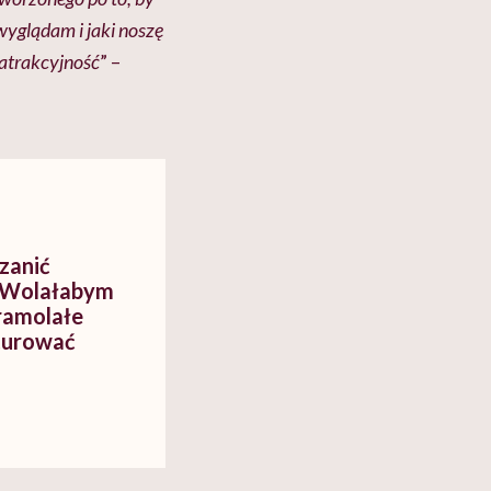
wyglądam i jaki noszę
 atrakcyjność
” –
zanić
! Wolałabym
zramolałe
rturować