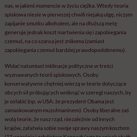
nas, w jakimś momencie w życiu ciężka. Wtedy teoria
spiskowa niesie w pierwszej chwili niejaką ulgę, niczym
zapijanie smutku alkoholem, ale na dłuższą metę
generuje jednak koszt martwienia się i zapobiegania
czemuś, na co szansa jest znikoma (zamiast
zapobiegania czemuś bardziej prawdopodobnemu).
Widać natomiast inklinacje polityczne w treści
wyznawanych teorii spiskowych. Osoby
konserwatywne chętniej wierzą w teorie dotyczące
obcych sił próbujących wniknąć w szeregi naszych, by
je osłabić (np. w USA: że prezydent Obama jest
zamaskowanym muzułmaninem). Osoby liberalne zaś
wolą teorie, że nasz rząd, niezależnie od innych
krajów, załatwia sobie swoje sprawy naszym kosztem
(11 września i zabójstwo Kennedy’ego to spisek służb,