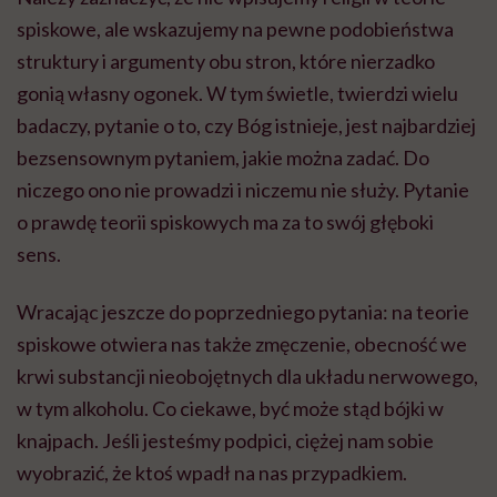
spiskowe, ale wskazujemy na pewne podobieństwa
struktury i argumenty obu stron, które nierzadko
gonią własny ogonek. W tym świetle, twierdzi wielu
badaczy, pytanie o to, czy Bóg istnieje, jest najbardziej
bezsensownym pytaniem, jakie można zadać. Do
niczego ono nie prowadzi i niczemu nie służy. Pytanie
o prawdę teorii spiskowych ma za to swój głęboki
sens.
Wracając jeszcze do poprzedniego pytania: na teorie
spiskowe otwiera nas także zmęczenie, obecność we
krwi substancji nieobojętnych dla układu nerwowego,
w tym alkoholu. Co ciekawe, być może stąd bójki w
knajpach. Jeśli jesteśmy podpici, ciężej nam sobie
wyobrazić, że ktoś wpadł na nas przypadkiem.