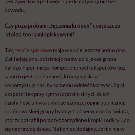
rzeczywistości jest więc hiperkreatywny nie bez
powodu.
Czy poza próbami „łączenia kropek” coś jeszcze
stoi za teoriami spiskowymi?
Tak,
teorie spiskowe
mają w sobie jeszcze jedno dno.
Zakładają one, że istnieje na świecie jakaś grupa
bardzo-hiper-mega-kompetenenych ekspertów (już
samo to jest podejrzane), którzy spiskują i
wykorzystują nas, by samemu odnieść korzyści. Są ci
eksperci tak przy tym wszystkim skryci, że ich
działalność umyka uwadze szerszej opinii publicznej,
oprócz wąskiej grupy bystrych obserwatorów świata,
którzy potrafili połączyć zamydlone kropki i odkryli, co
się naprawdę dzieje. Na koniec dodajmy, że nie ma w