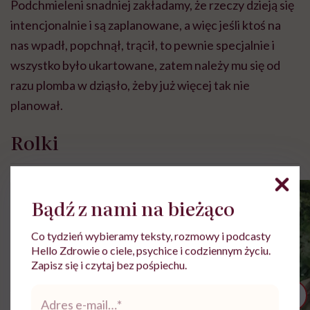
Podchmieleni snadniej zakładamy, że rzeczy dzieją się
intencjonalnie i są zaplanowane, a więc jeśli ktoś na
nas wpadł, popchnął, trącił, to pewnie specjalnie i
wszystko było ukartowane, zatem należy mu się od
razu plomba w dziąsło, żeby już więcej tak nie
planował.
Rolki
Bądź z nami na bieżąco
Co tydzień wybieramy teksty, rozmowy i podcasty
Hello Zdrowie o ciele, psychice i codziennym życiu.
Zapisz się i czytaj bez pośpiechu.
Adres
e-