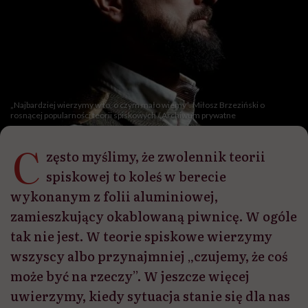
„Najbardziej wierzymy w to, o czym mało wiemy”. Miłosz Brzeziński o
rosnącej popularności teorii spiskowych / Archiwum prywatne
C
zęsto myślimy, że zwolennik teorii
spiskowej to koleś w berecie
wykonanym z folii aluminiowej,
zamieszkujący okablowaną piwnicę. W ogóle
tak nie jest. W teorie spiskowe wierzymy
wszyscy albo przynajmniej „czujemy, że coś
może być na rzeczy”. W jeszcze więcej
uwierzymy, kiedy sytuacja stanie się dla nas