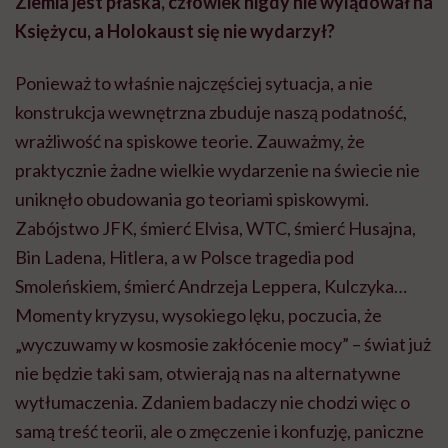
Ziemia jest płaska, człowiek nigdy nie wylądował na
Księżycu, a Holokaust się nie wydarzył?
Ponieważ to właśnie najczęściej sytuacja, a nie
konstrukcja wewnętrzna zbuduje naszą podatność,
wrażliwość na spiskowe teorie. Zauważmy, że
praktycznie żadne wielkie wydarzenie na świecie nie
uniknęło obudowania go teoriami spiskowymi.
Zabójstwo JFK, śmierć Elvisa, WTC, śmierć Husajna,
Bin Ladena, Hitlera, a w Polsce tragedia pod
Smoleńskiem, śmierć Andrzeja Leppera, Kulczyka…
Momenty kryzysu, wysokiego lęku, poczucia, że
„wyczuwamy w kosmosie zakłócenie mocy” – świat już
nie będzie taki sam, otwierają nas na alternatywne
wytłumaczenia. Zdaniem badaczy nie chodzi więc o
samą treść teorii, ale o zmęczenie i konfuzję, paniczne