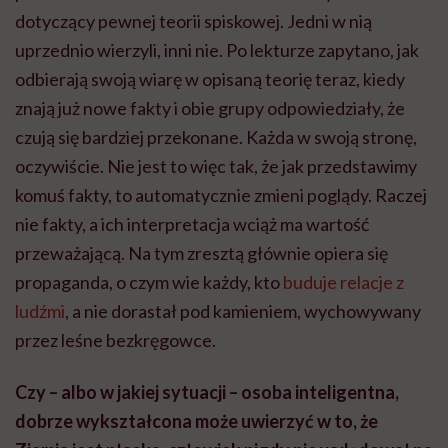
dotyczący pewnej teorii spiskowej. Jedni w nią
uprzednio wierzyli, inni nie. Po lekturze zapytano, jak
odbierają swoją wiarę w opisaną teorię teraz, kiedy
znają już nowe fakty i obie grupy odpowiedziały, że
czują się bardziej przekonane. Każda w swoją stronę,
oczywiście. Nie jest to więc tak, że jak przedstawimy
komuś fakty, to automatycznie zmieni poglądy. Raczej
nie fakty, a ich interpretacja wciąż ma wartość
przeważającą. Na tym zresztą głównie opiera się
propaganda, o czym wie każdy, kto
buduje relacje z
ludźmi
, a nie dorastał pod kamieniem, wychowywany
przez leśne bezkręgowce.
Czy – albo w jakiej sytuacji – osoba inteligentna,
dobrze wykształcona może uwierzyć w to, że