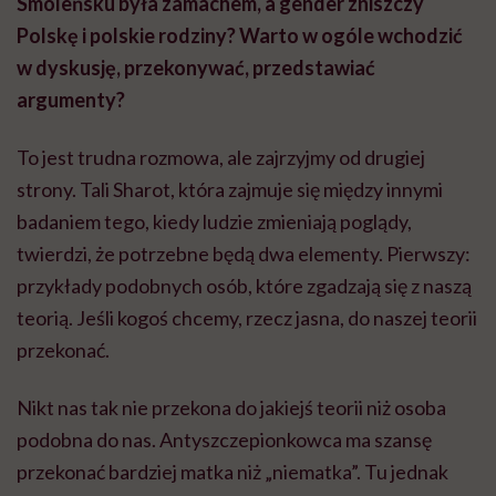
Smoleńsku była zamachem, a gender zniszczy
Polskę i polskie rodziny? Warto w ogóle wchodzić
w dyskusję, przekonywać, przedstawiać
argumenty?
To jest trudna rozmowa, ale zajrzyjmy od drugiej
strony. Tali Sharot, która zajmuje się między innymi
badaniem tego, kiedy ludzie zmieniają poglądy,
twierdzi, że potrzebne będą dwa elementy. Pierwszy:
przykłady podobnych osób, które zgadzają się z naszą
teorią. Jeśli kogoś chcemy, rzecz jasna, do naszej teorii
przekonać.
Nikt nas tak nie przekona do jakiejś teorii niż osoba
podobna do nas. Antyszczepionkowca ma szansę
przekonać bardziej matka niż „niematka”. Tu jednak