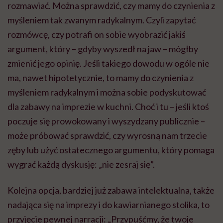
rozmawiać. Można sprawdzić, czy mamy do czynienia z
myśleniem tak zwanym radykalnym. Czyli zapytać
rozmówcę, czy potrafi on sobie wyobrazić jakiś
argument, który – gdyby wyszedł na jaw – mógłby
zmienić jego opinię. Jeśli takiego dowodu w ogóle nie
ma, nawet hipotetycznie, to mamy do czynienia z
myśleniem radykalnym i można sobie podyskutować
dla zabawy na imprezie w kuchni. Choć i tu – jeśli ktoś
poczuje się prowokowany i wyszydzany publicznie –
może próbować sprawdzić, czy wyrosną nam trzecie
zęby lub użyć ostatecznego argumentu, który pomaga
wygrać każdą dyskusję: „nie zesraj się”.
Kolejna opcja, bardziej już zabawa intelektualna, także
nadająca się na imprezy i do kawiarnianego stolika, to
przyjęcie pewnej narracji: „Przypuśćmy, że twoje