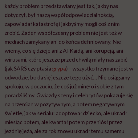
każdy problem przedstawiany jest tak, jakby nas
dotyczył, był naszą współodpowiedzialnością,
zapowiadał katastrofę i jakbyśmy mogli coś z nim
zrobić. Żaden współczesny problem nie jest też w
mediach zamykany ani do końca definiowany. Nie
wiemy, co się dzieje ani z Al-Kaidą, ani korupcją, ani
wirusami, które jeszcze przed chwilą miały nas zabić
(jak SARS czy ptasia
grypa
) – wszystko trzymane jest w
odwodzie, bo da się jeszcze tego użyć… Nie osiągamy
spokoju, w poczuciu, że coś już minęło i sobie z tym
poradziliśmy. Gwiazdy sceny i celebrytów pokazuje się
na przemian w pozytywnym, a potem negatywnym
świetle, jak w serialu: adoptował dziecko, ale ukradł
miesiąc potem, ale kwartał potem przeniósł przez
jezdnię jeża, ale za rok znowu ukradł temu samemu