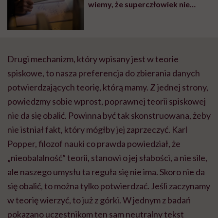
wiemy, że superczłowiek nie
istnieje, jednak wielu chce nim
być”. Perfekcjonista – złoty
człowiek?
Drugi mechanizm, który wpisany jest w teorie
spiskowe, to nasza preferencja do zbierania danych
potwierdzających teorię, którą mamy. Z jednej strony,
powiedzmy sobie wprost, poprawnej teorii spiskowej
nie da się obalić. Powinna być tak skonstruowana, żeby
nie istniał fakt, który mógłby jej zaprzeczyć. Karl
Popper, filozof nauki co prawda powiedział, że
„nieobalalność” teorii, stanowi o jej słabości, a nie sile,
ale naszego umysłu ta reguła się nie ima. Skoro nie da
się obalić, to można tylko potwierdzać. Jeśli zaczynamy
w teorię wierzyć, to już z górki. W jednym z badań
pokazano uczestnikom ten sam neutralny tekst