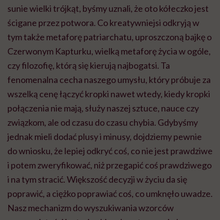
sunie wielki trójkąt, byśmy uznali, że oto kółeczko jest
ścigane przez potwora. Co kreatywniejsi odkryją w
tym także metaforę patriarchatu, uproszczoną bajkę o
Czerwonym Kapturku, wielką metaforę życia w ogóle,
czy filozofię, którą się kierują najbogatsi. Ta
fenomenalna cecha naszego umysłu, który próbuje za
wszelką cenę łączyć kropki nawet wtedy, kiedy kropki
połączenia nie mają, służy naszej sztuce, nauce czy
związkom, ale od czasu do czasu chybia. Gdybyśmy
jednak mieli dodać plusy i minusy, dojdziemy pewnie
do wniosku, że lepiej odkryć coś, co nie jest prawdziwe
i potem zweryfikować, niż przegapić coś prawdziwego
i na tym stracić. Większość decyzji w życiu da się
poprawić, a ciężko poprawiać coś, co umknęło uwadze.
Nasz mechanizm do wyszukiwania wzorców