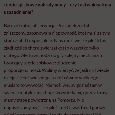
teorie spiskowe nabrały mocy – czy taki wniosek ma
uzasadnienie?
Bardzo trafna obserwacja. Porządek został
zniszczony, zapanowała niepewność, ktoś musi za tym
stać i zrobił to specjalnie. Niby możliwe, że jakiś ktoś
zjadł gdzieś chore zwierzątko i to wszystko tylko
dlatego. Ale tu wchodzi do gry kolejny mechanizm
tworzący teorie spiskowe: złudzenie
proporcjonalności. Wolimy wierzyć, że jeśli na świecie
dzieje się coś wielkiego, to coś równie wielkiego
musiało to wywołać. Niemożliwe, by gdzieś tam w
świecie motylek machnął skrzydełkami, i przez to my
mamy trąbę powietrzną na Pomorzu. Nie
dopuszczamy myśli, że jakiś Lee Oswald miał gorszy
dzień i po prostu strzelił sobie do prezydenta USA,