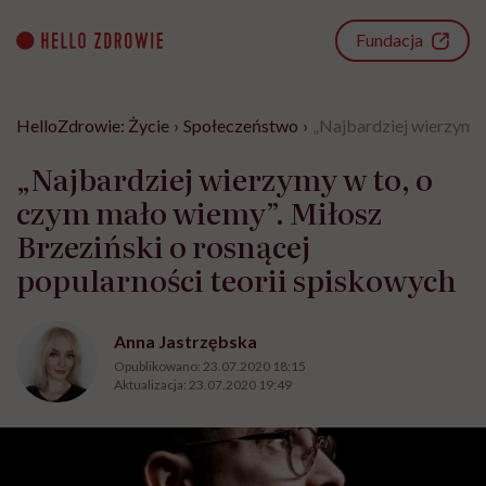
Go
to
Fundacja
content
HelloZdrowie: Życie
›
Społeczeństwo
›
„Najbardziej wierzymy 
„Najbardziej wierzymy w to, o
czym mało wiemy”. Miłosz
Brzeziński o rosnącej
popularności teorii spiskowych
Anna Jastrzębska
Opublikowano:
23.07.2020 18:15
Aktualizacja:
23.07.2020 19:49