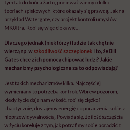
tym tak do końca żartu, ponieważ wiemy o kilku
teoriach spiskowych, które okazały się prawdą. Jak na
przykład Watergate, czy projekt kontroli umysłów
MKUltra. Robi się więc ciekawie…
Dlaczego jednak (niektórzy) ludzie tak chętnie
wierzą np. w
szkodliwość szczepionek
i to, że Bill
Gates chce z ich pomocą chipować ludzi? Jakie
mechanizmy psychologiczne za to odpowiadają?
Jest takich mechanizmów kilka. Najczęściej
wymieniany to potrzeba kontroli. Wbrew pozorom,
kiedy życie daje nam w kość, robi się ciężko i
chaotycznie, dostajemy energię do poradzenia sobie z
nieprzewidywalnością. Powiada się, że ilość szczęścia
w życiu koreluje z tym, jak potrafimy sobie poradzić z