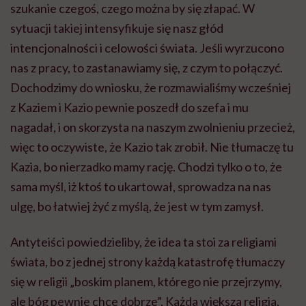
szukanie czegoś, czego można by się złapać. W
sytuacji takiej intensyfikuje się nasz głód
intencjonalności i celowości świata. Jeśli wyrzucono
nas z pracy, to zastanawiamy się, z czym to połączyć.
Dochodzimy do wniosku, że rozmawialiśmy wcześniej
z Kaziem i Kazio pewnie poszedł do szefa i mu
nagadał, i on skorzysta na naszym zwolnieniu przecież,
więc to oczywiste, że Kazio tak zrobił. Nie tłumaczę tu
Kazia, bo nierzadko mamy rację. Chodzi tylko o to, że
sama myśl, iż ktoś to ukartował, sprowadza na nas
ulgę, bo łatwiej żyć z myślą, że jest w tym zamysł.
Antyteiści powiedzieliby, że idea ta stoi za religiami
świata, bo z jednej strony każdą katastrofę tłumaczy
się w religii „boskim planem, którego nie przejrzymy,
ale bóg pewnie chce dobrze”. Każda większa religia,