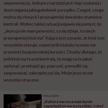
niepewnością. Jednym z narzędzi jest chęć szukania i
dostrzegania jakiegokolwiek porządku. Czegoś, czego
można się chwycić i przynajmniej dawałoby znamiona
kontroli. Wobec takiej sytuacji pojawia się pomysł, że:
„skoro ja nie mam pewności, co się dzieje, to niech
przynajmniej ktoś ma”. Kojące jest uznanie, że ktoś tym
wszystkim steruje, nawet jeśli miałoby to mnie nie
przynieść bezpośredniej korzyści. Choćby dlatego, że
jeśli ktoś ma to pod kontrolą, to mogę na to jakoś
wpłynąć: przekupić go, poprosić, pomodlić się,
zaoponować, zabezpieczyć się. Może jeszcze nie
wszystko stracone.
POLECAMY
„Kultura narzuca nam bycie
superludźmi we wszystkim. I choć