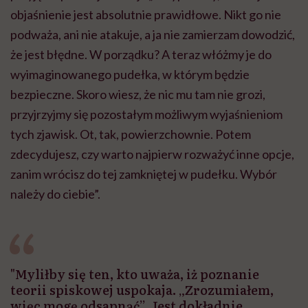
objaśnienie jest absolutnie prawidłowe. Nikt go nie
podważa, ani nie atakuje, a ja nie zamierzam dowodzić,
że jest błędne. W porządku? A teraz włóżmy je do
wyimaginowanego pudełka, w którym będzie
bezpieczne. Skoro wiesz, że nic mu tam nie grozi,
przyjrzyjmy się pozostałym możliwym wyjaśnieniom
tych zjawisk. Ot, tak, powierzchownie. Potem
zdecydujesz, czy warto najpierw rozważyć inne opcje,
zanim wrócisz do tej zamkniętej w pudełku. Wybór
należy do ciebie”.
"Myliłby się ten, kto uważa, iż poznanie
teorii spiskowej uspokaja. „Zrozumiałem,
więc mogę odsapnąć”. Jest dokładnie