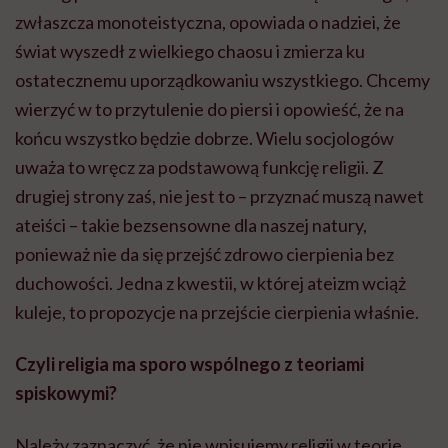
zwłaszcza monoteistyczna, opowiada o nadziei, że
świat wyszedł z wielkiego chaosu i zmierza ku
ostatecznemu uporządkowaniu wszystkiego. Chcemy
wierzyć w to przytulenie do piersi i opowieść, że na
końcu wszystko będzie dobrze. Wielu socjologów
uważa to wręcz za podstawową funkcję religii. Z
drugiej strony zaś, nie jest to – przyznać muszą nawet
ateiści – takie bezsensowne dla naszej natury,
ponieważ nie da się przejść zdrowo cierpienia bez
duchowości. Jedna z kwestii, w której ateizm wciąż
kuleje, to propozycje na przejście cierpienia właśnie.
Czyli religia ma sporo wspólnego z teoriami
spiskowymi?
Należy zaznaczyć, że nie wpisujemy religii w teorie