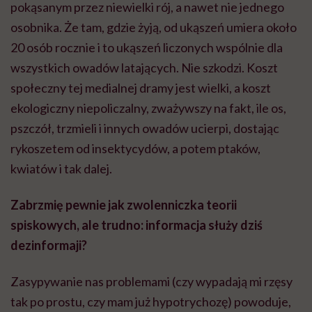
pokąsanym przez niewielki rój, a nawet nie jednego
osobnika. Że tam, gdzie żyją, od ukąszeń umiera około
20 osób rocznie i to ukąszeń liczonych wspólnie dla
wszystkich owadów latających. Nie szkodzi. Koszt
społeczny tej medialnej dramy jest wielki, a koszt
ekologiczny niepoliczalny, zważywszy na fakt, ile os,
pszczół, trzmieli i innych owadów ucierpi, dostając
rykoszetem od insektycydów, a potem ptaków,
kwiatów i tak dalej.
Zabrzmię pewnie jak zwolenniczka teorii
spiskowych, ale trudno: informacja służy dziś
dezinformaji?
Zasypywanie nas problemami (czy wypadają mi rzęsy
tak po prostu, czy mam już hypotrychozę) powoduje,