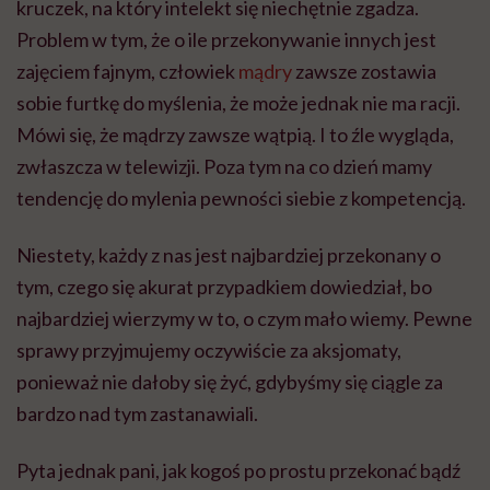
kruczek, na który intelekt się niechętnie zgadza.
Problem w tym, że o ile przekonywanie innych jest
zajęciem fajnym, człowiek
mądry
zawsze zostawia
sobie furtkę do myślenia, że może jednak nie ma racji.
Mówi się, że mądrzy zawsze wątpią. I to źle wygląda,
zwłaszcza w telewizji. Poza tym na co dzień mamy
tendencję do mylenia pewności siebie z kompetencją.
Niestety, każdy z nas jest najbardziej przekonany o
tym, czego się akurat przypadkiem dowiedział, bo
najbardziej wierzymy w to, o czym mało wiemy. Pewne
sprawy przyjmujemy oczywiście za aksjomaty,
ponieważ nie dałoby się żyć, gdybyśmy się ciągle za
bardzo nad tym zastanawiali.
Pyta jednak pani, jak kogoś po prostu przekonać bądź