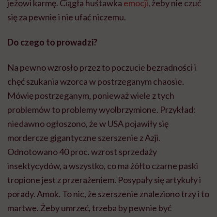
jeżowi karmę. Ciągła huśtawka
emocji
, żeby nie czuć
się za pewnie i nie ufać niczemu.
Do czego to prowadzi?
Na pewno wzrosło przez to poczucie bezradności i
chęć szukania wzorca w postrzeganym chaosie.
Mówię postrzeganym, ponieważ wiele z tych
problemów to problemy wyolbrzymione. Przykład:
niedawno ogłoszono, że w USA pojawiły się
mordercze gigantyczne szerszenie z Azji.
Odnotowano 40 proc. wzrost sprzedaży
insektycydów, a wszystko, co ma żółto czarne paski
tropione jest z przerażeniem. Posypały się artykuły i
porady. Amok. To nic, że szerszenie znaleziono trzy i to
martwe. Żeby umrzeć, trzeba by pewnie być