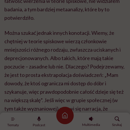
łatwość wierzenia w teorie spiskowe, nie widziałem
badania, a tym bardziej metaanalizy, które by to
potwierdziło.
Można szukać jednak innych konotacji. Wiemy, że
chętniej w teorie spiskowe wierzą członkowie
mniejszości różnego rodzaju, zwłaszcza uciskanych i
deprecjonowanych. Albo takich, które mają takie
poczucie – zasadne lub nie. Dlaczego? Podejrzewamy,
że jest to prosta ekstrapolacja doświadczeń: „Mam
dowody, że ktoś ogranicza mi dostęp do dóbr i
szykanuje, więc prawdopodobnie całość dzieje się też
na większą skalę”. Jeśli więc w grupie społecznej (w
tym także wyznaniowej) pojawi się narracja, że
jesteśmy prześladowani, to pewnie skoreluje to z
Strona główna
gotowością wiary w teorie spiskowe, ale sama wiara
Multimedia
Szukaj
Tematy
Podcast