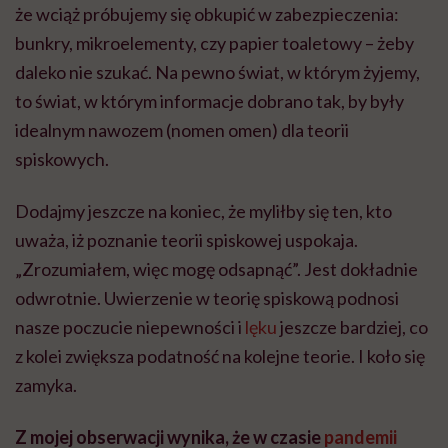
że wciąż próbujemy się obkupić w zabezpieczenia:
bunkry, mikroelementy, czy papier toaletowy – żeby
daleko nie szukać. Na pewno świat, w którym żyjemy,
to świat, w którym informacje dobrano tak, by były
idealnym nawozem (nomen omen) dla teorii
spiskowych.
Dodajmy jeszcze na koniec, że myliłby się ten, kto
uważa, iż poznanie teorii spiskowej uspokaja.
„Zrozumiałem, więc mogę odsapnąć”. Jest dokładnie
odwrotnie. Uwierzenie w teorię spiskową podnosi
nasze poczucie niepewności i
lęku
jeszcze bardziej, co
z kolei zwiększa podatność na kolejne teorie. I koło się
zamyka.
Z mojej obserwacji wynika, że w czasie
pandemii