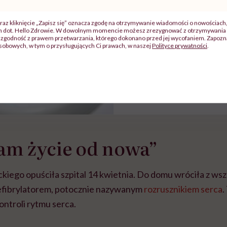
Eksperymentalny rozr
raz kliknięcie „Zapisz się” oznacza zgodę na otrzymywanie wiadomości o nowościach
ch dot. Hello Zdrowie. W dowolnym momencie możesz zrezygnować z otrzymywania 
został wszczepiony 
zgodność z prawem przetwarzania, którego dokonano przed jej wycofaniem. Zapoznaj
To wielki przełom w p
sobowych, w tym o przysługujących Ci prawach, w naszej
Polityce prywatności
.
am życie od nowa”
iego opuściła szpital 14 kwietnia. Do domu wróciła z w
fibrylatorem, potocznie nazywanym
rozrusznikiem serca
.
ontroli rytmu serca.