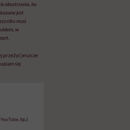
ie obostrzenia, bo
kazane jest
wszystko musi
problem, w
port.
j przeżyć jeszcze
kupiam się
YouTube, itp.)