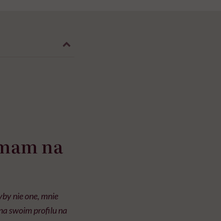
e mam na
yby nie one, mnie
na swoim profilu na