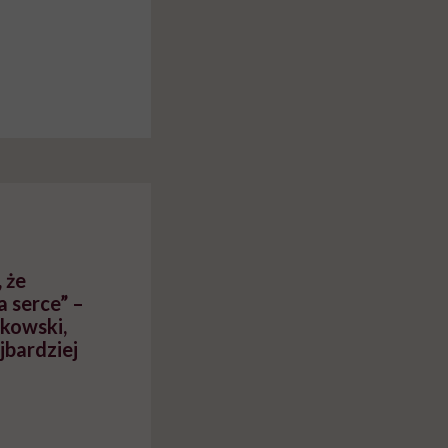
 że
 serce” –
kowski,
jbardziej