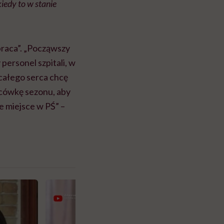
iedy to w stanie
h praca”. „Począwszy
 personel szpitali, w
całego serca chcę
cówkę sezonu, aby
e miejsce w PŚ” –