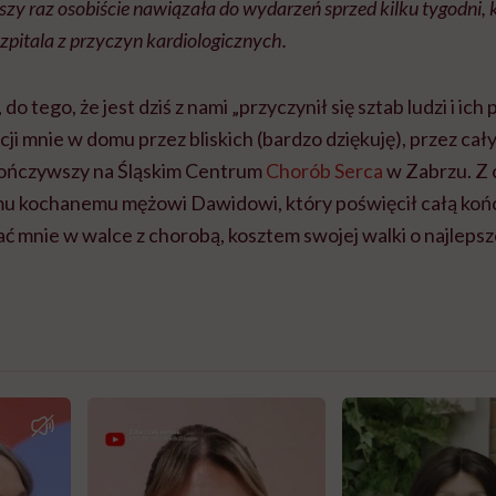
szy raz osobiście nawiązała do wydarzeń sprzed kilku tygodni, k
szpitala z przyczyn kardiologicznych.
do tego, że jest dziś z nami „przyczynił się sztab ludzi i ic
ji mnie w domu przez bliskich (bardzo dziękuję), przez cały
kończywszy na Śląskim Centrum
Chorób Serca
w Zabrzu. Z 
u kochanemu mężowi Dawidowi, który poświęcił całą koń
ać mnie w walce z chorobą, kosztem swojej walki o najlepsz