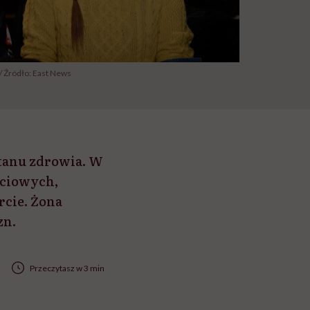
 / Źródło: East News
stanu zdrowia. W
ściowych,
rcie. Żona
zn.
Przeczytasz w 3 min