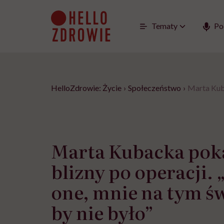
Go
to
content
Tematy
Po
HelloZdrowie: Życie
›
Społeczeństwo
›
Marta Kuba
Marta Kubacka pok
blizny po operacji.
one, mnie na tym św
by nie było”