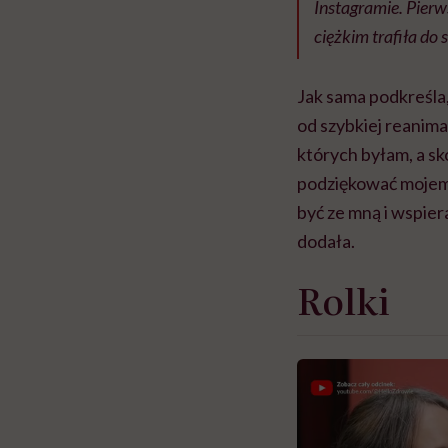
Instagramie. Pierw
ciężkim trafiła do 
Jak sama podkreśla, 
od szybkiej reanimac
których byłam, a s
podziękować mojem
być ze mną i wspier
dodała.
Rolki