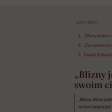
SPIS TREŚCI
„Blizny jedne z
„Zaczynam życ
Dawid Kubacki:
„Blizny 
swoim ci
„Blizny, blizny jed
na tym świecie już