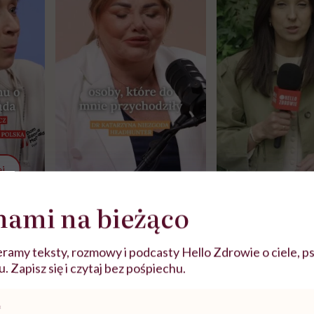
j
nami na bieżąco
zy
"Jestem w ciąży, co mi się
Wkrótce nowa "
szpitalu
należy?". Headhunter o
Instrukcja". Tym 
szkadzać
zmianie pokoleniowej u
atakach paniki. Z
ramy teksty, rozmowy i podcasty Hello Zdrowie o ciele, ps
tylko
kobiet w ciąży na rynku
warsztat pacjen
 Zapisz się i czytaj bez pośpiechu.
braźni"
pracy
ekspercki
POLECAMY