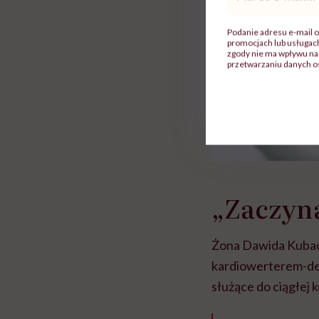
mail
*
Podanie adresu e-mail o
promocjach lub usługa
zgody nie ma wpływu na 
przetwarzaniu danych o
„Zaczyn
Żona Dawida Kuback
kardiowerterem-de
służące do ciągłej k