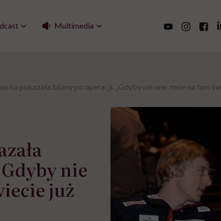
Multimedia
dcast
cka pokazała blizny po operacji. „Gdyby nie one, mnie na tym świe
azała
 „Gdyby nie
iecie już