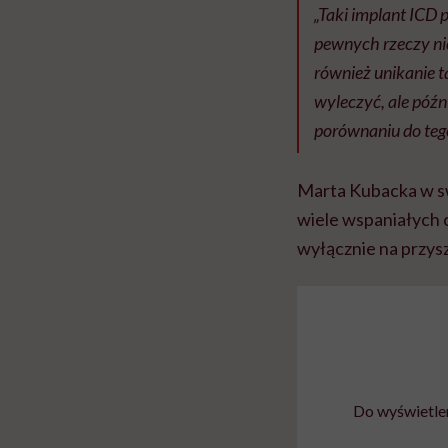
„Taki implant ICD 
pewnych rzeczy ni
również unikanie t
wyleczyć, ale późn
porównaniu do tego
Marta Kubacka w swo
wiele wspaniałych ch
wyłącznie na przysz
Do wyświetlen