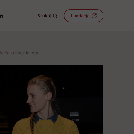
Szukaj
Fundacja
cie już by nie było”