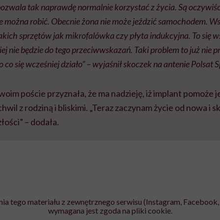
pozwala tak naprawdę normalnie korzystać z życia. Są oczywiśc
e można robić. Obecnie żona nie może jeździć samochodem. Ws
akich sprzętów jak mikrofalówka czy płyta indukcyjna. To się 
iej nie będzie do tego przeciwwskazań. Taki problem to już nie 
 co się wcześniej działo” – wyjaśnił skoczek na antenie Polsat S
im poście przyznała, że ma nadzieję, iż implant pomoże je
wil z rodziną i bliskimi. „Teraz zaczynam życie od nowa i s
łości” – dodała.
ia tego materiału z zewnętrznego serwisu (Instagram, Facebook, 
wymagana jest zgoda na pliki cookie.