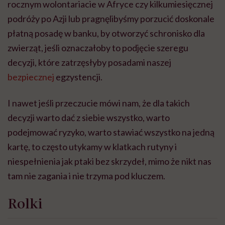
rocznym wolontariacie w Afryce czy kilkumiesięcznej
podróży po Azji lub pragnęlibyśmy porzucić doskonale
płatną posadę w banku, by otworzyć schronisko dla
zwierząt, jeśli oznaczałoby to podjęcie szeregu
decyzji, które zatrzęsłyby posadami naszej
bezpiecznej
egzystencji.
I nawet jeśli przeczucie mówi nam, że dla takich
decyzji warto dać z siebie wszystko, warto
podejmować ryzyko, warto stawiać wszystko na jedną
kartę, to często utykamy w klatkach rutyny i
niespełnienia jak ptaki bez skrzydeł, mimo że nikt nas
tam nie zagania i nie trzyma pod kluczem.
Rolki