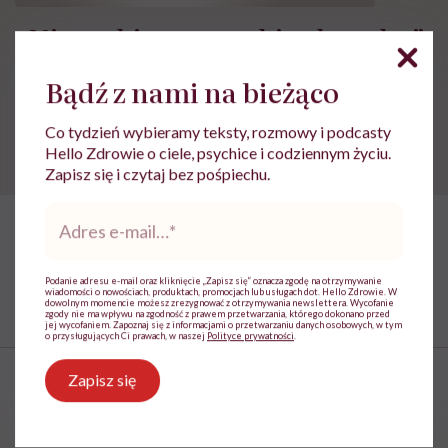
„Nie wybieramy sobie choroby”.
Depresja w okresie
Bądź z nami na bieżąco
okołoporodowym
Co tydzień wybieramy teksty, rozmowy i podcasty
Hello Zdrowie o ciele, psychice i codziennym życiu.
Zapisz się i czytaj bez pośpiechu.
Adres
e-
mail
*
Podanie adresu e-mail oraz kliknięcie „Zapisz się” oznacza zgodę na otrzymywanie
wiadomości o nowościach, produktach, promocjach lub usługach dot. Hello Zdrowie. W
dowolnym momencie możesz zrezygnować z otrzymywania newslettera. Wycofanie
zgody nie ma wpływu na zgodność z prawem przetwarzania, którego dokonano przed
jej wycofaniem. Zapoznaj się z informacjami o przetwarzaniu danych osobowych, w tym
o przysługujących Ci prawach, w naszej
Polityce prywatności
.
Zapisz się
Najpopularniejsze