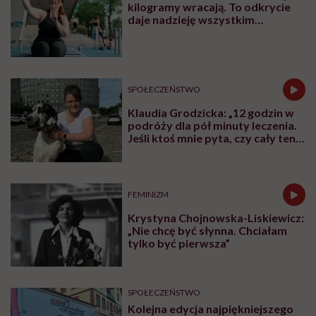
kilogramy wracają. To odkrycie
daje nadzieję wszystkim
walczącym z efektem jo-jo
SPOŁECZEŃSTWO
Klaudia Grodzicka: „12 godzin w
podróży dla pół minuty leczenia.
Jeśli ktoś mnie pyta, czy cały ten
trud ma sens, bez wahania
odpowiadam: 'tak’”
FEMINIZM
Krystyna Chojnowska-Liskiewicz:
„Nie chcę być słynna. Chciałam
tylko być pierwsza”
SPOŁECZEŃSTWO
Kolejna edycja najpiękniejszego