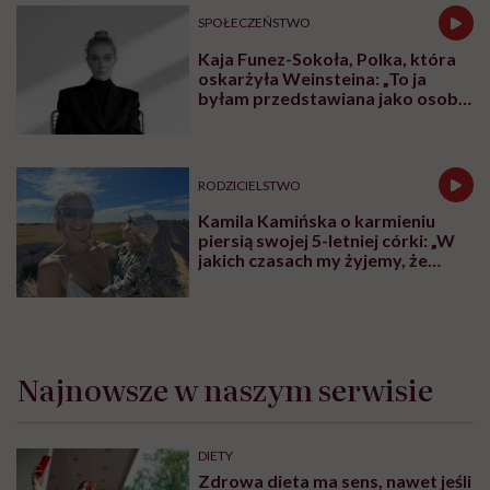
SPOŁECZEŃSTWO
Kaja Funez-Sokoła, Polka, która
oskarżyła Weinsteina: „To ja
byłam przedstawiana jako osoba,
która musi się bronić”
RODZICIELSTWO
Kamila Kamińska o karmieniu
piersią swojej 5-letniej córki: „W
jakich czasach my żyjemy, że
naturalne sprawy musimy
normalizować?”
Najnowsze w naszym serwisie
DIETY
Zdrowa dieta ma sens, nawet jeśli