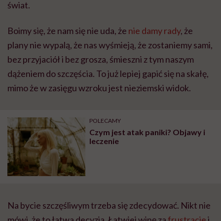
świat.
Boimy się, że nam się nie uda, że
nie damy rady
, że
plany nie wypalą, że nas wyśmieją, że zostaniemy sami,
bez przyjaciół i bez grosza, śmieszni z tym naszym
dążeniem do szczęścia. To już lepiej gapić się na skałę,
mimo że w zasięgu wzroku jest nieziemski widok.
POLECAMY
Czym jest atak paniki? Objawy i
leczenie
Na bycie szczęśliwym trzeba się zdecydować. Nikt nie
mówi, że to łatwa decyzja. Łatwiej winę za
frustracje
i