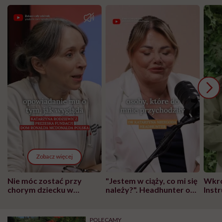
Zobacz więcej
Nie móc zostać przy
"Jestem w ciąży, co mi się
Wkró
chorym dziecku w
należy?". Headhunter o
Inst
szpitalu to tortura.
zmianie pokoleniowej u
atak
"Przeszkadzać w tym
kobiet w ciąży na rynku
wars
może chyba tylko
pracy
eksp
POLECAMY