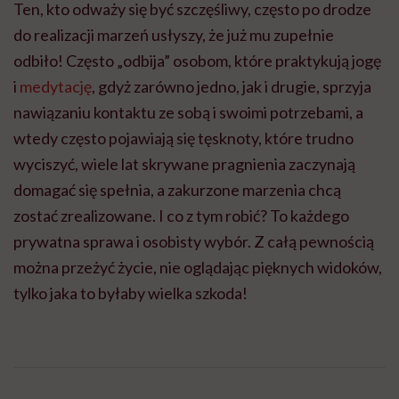
Ten, kto odważy się być szczęśliwy, często po drodze
do realizacji marzeń usłyszy, że już mu zupełnie
odbiło! Często „odbija” osobom, które praktykują jogę
i
medytację
, gdyż zarówno jedno, jak i drugie, sprzyja
nawiązaniu kontaktu ze sobą i swoimi potrzebami, a
wtedy często pojawiają się tęsknoty, które trudno
wyciszyć, wiele lat skrywane pragnienia zaczynają
domagać się spełnia, a zakurzone marzenia chcą
zostać zrealizowane. I co z tym robić? To każdego
prywatna sprawa i osobisty wybór. Z całą pewnością
można przeżyć życie, nie oglądając pięknych widoków,
tylko jaka to byłaby wielka szkoda!