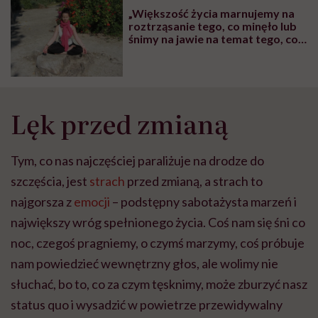
głupota i brak
„Większość życia marnujemy na
wyobraźni"
roztrząsanie tego, co minęło lub
śnimy na jawie na temat tego, co
ma dopiero nadejść. Co za
koszmarna strata czasu!”
Lęk przed zmianą
Tym, co nas najczęściej paraliżuje na drodze do
szczęścia, jest
strach
przed zmianą, a strach to
najgorsza z
emocji
– podstępny sabotażysta marzeń i
największy wróg spełnionego życia. Coś nam się śni co
noc, czegoś pragniemy, o czymś marzymy, coś próbuje
nam powiedzieć wewnętrzny głos, ale wolimy nie
słuchać, bo to, co za czym tęsknimy, może zburzyć nasz
status quo i wysadzić w powietrze przewidywalny