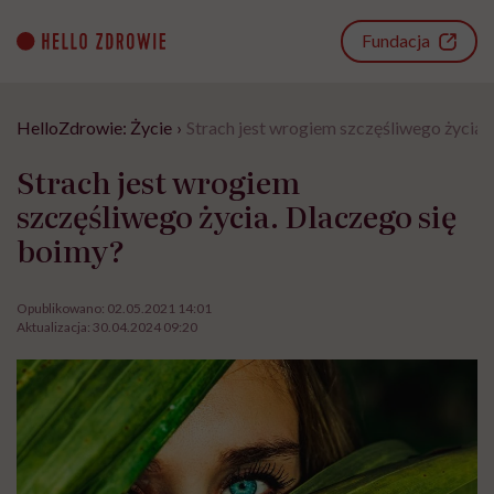
Go
to
Fundacja
content
HelloZdrowie: Życie
›
Strach jest wrogiem szczęśliwego życia.
Strach jest wrogiem
szczęśliwego życia. Dlaczego się
boimy?
Opublikowano:
02.05.2021 14:01
Aktualizacja:
30.04.2024 09:20