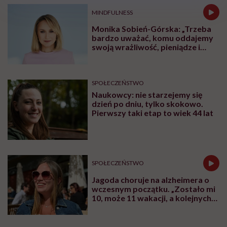
MINDFULNESS
Monika Sobień-Górska: „Trzeba
bardzo uważać, komu oddajemy
swoją wrażliwość, pieniądze i
zaufanie”
SPOŁECZEŃSTWO
Naukowcy: nie starzejemy się
dzień po dniu, tylko skokowo.
Pierwszy taki etap to wiek 44 lat
SPOŁECZEŃSTWO
Jagoda choruje na alzheimera o
wczesnym początku. „Zostało mi
10, może 11 wakacji, a kolejnych
nie będę już świadoma”