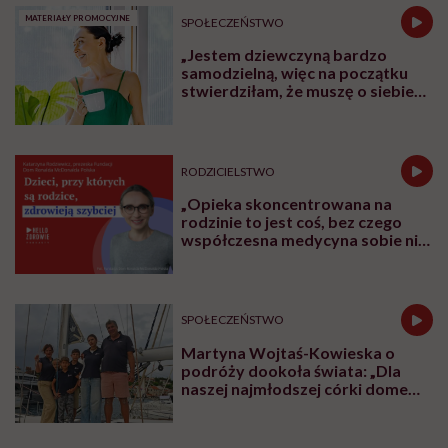
MATERIAŁY PROMOCYJNE
SPOŁECZEŃSTWO
„Jestem dziewczyną bardzo
samodzielną, więc na początku
stwierdziłam, że muszę o siebie
zadbać”. Emilia Pobiedzińska o
słodko-gorzkim doświadczeniu
menopauzy
RODZICIELSTWO
„Opieka skoncentrowana na
rodzinie to jest coś, bez czego
współczesna medycyna sobie nie
poradzi”
SPOŁECZEŃSTWO
Martyna Wojtaś-Kowieska o
podróży dookoła świata: „Dla
naszej najmłodszej córki domem
jest jacht. Miała dwa latka, kiedy
wypływaliśmy w rejs”