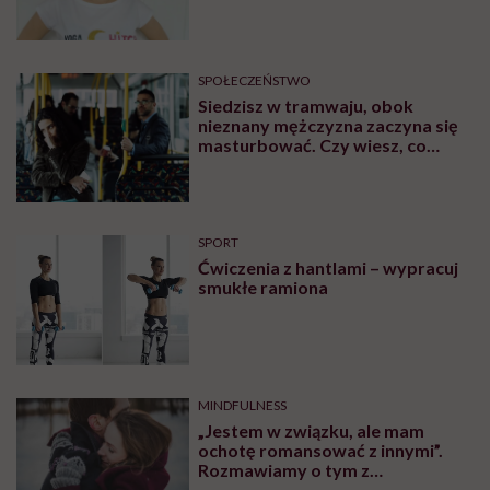
przeżyję, tylko wcześniej pójdę
po pomoc”. Alicja o wychodzeniu z
depresji
SPOŁECZEŃSTWO
Siedzisz w tramwaju, obok
nieznany mężczyzna zaczyna się
masturbować. Czy wiesz, co
robić?
SPORT
Ćwiczenia z hantlami – wypracuj
smukłe ramiona
MINDFULNESS
„Jestem w związku, ale mam
ochotę romansować z innymi”.
Rozmawiamy o tym z
psychologiem