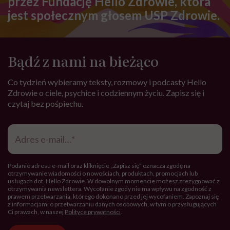
przez Fundację Hello Zdrowie, która
jest społecznym głosem USP Zdrowie.
Bądź z nami na bieżąco
Co tydzień wybieramy teksty, rozmowy i podcasty Hello
Zdrowie o ciele, psychice i codziennym życiu. Zapisz się i
czytaj bez pośpiechu.
Adres
e-
mail
*
Podanie adresu e-mail oraz kliknięcie „Zapisz się” oznacza zgodę na
otrzymywanie wiadomości o nowościach, produktach, promocjach lub
usługach dot. Hello Zdrowie. W dowolnym momencie możesz zrezygnować z
otrzymywania newslettera. Wycofanie zgody nie ma wpływu na zgodność z
prawem przetwarzania, którego dokonano przed jej wycofaniem. Zapoznaj się
z informacjami o przetwarzaniu danych osobowych, w tym o przysługujących
Ci prawach, w naszej
Polityce prywatności
.