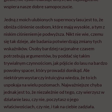
wspiera nasze dobre samopoczucie.
Jedną z moich ulubionych
supermocy
lasu jest to, że
obniża ciśnienie osobom, które mają wysokie, a tym z
niskim ciśnieniem je podwyższa. Nikt nie wie, czemu
się tak dzieje, ale badania potwierdzają zmiany tych
wskaźników. Osoby bardziej racjonalne czasem
potrzebują argumentów, by poddać się takim
trywialnym czynnościom, jak pójście do lasu na bardzo
powolny spacer, który prowadzi donikąd.
Ale
niektórym wystarczy intuicyjna wiedza, że to ich
uspokaja na wielu poziomach. Najważniejsze chyba
jednak jest to, że niezależnie od tego, czy wierzysz w
działanie lasu, czy nie, poczytasz o jego
właściwościach, czy nie, i tak na ciebie zadziała.