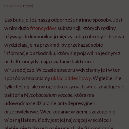
fot. Andrzej Hrycaj
Las buduje też naszą odporność na inne sposoby. Jest
w nim dużo
fitoncydów
, substancji, których
rośliny
używają do komunikacji między sobą i obrony – drzewa
wydzielają je na przykład, by przekazać sobie
informacje o szkodniku, który się pojawił na jednym z
nich. Fitoncydy mają działanie bakterio- i
wirusobójcze. W czasie spaceru wdychamy je i w ten
sposób wzmacniamy
układ oddechowy
.
W glebie, nie
tylko leśnej, ale i w ogródku czy na działce, znajduje się
bakteria
Mycobacterium
vaccae
, która ma
udowodnione działanie antydepresyjne i
przeciwlękowe. Więc kopanie w ziemi, szczególnie
wiosną i latem, kiedy jest jej najwięcej w ściółce i
glebie, nie tylko relaksuje umysł, ale fizjologicznie