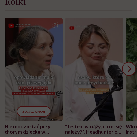
Rolki
Zobacz więcej
Nie móc zostać przy
"Jestem w ciąży, co mi się
Wkró
chorym dziecku w
należy?". Headhunter o
Inst