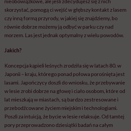
nieobowiązkowe, ale jeśli zdecydujesz się z nich
skorzystać, pomogą ci wejść w głębszy kontakt z lasem
czy inną formą przyrody, w jakiej się znajdziemy, bo
równie dobrze możemy ją odbyć w parku czy nad
morzem. Las jest jednak optymalny z wielu powodów.
Jakich?
Koncepcja kąpieli leśnych zrodziła się w latach 80. w
Japonii – kraju, którego ponad połowa porośnięta jest
lasami. Japończycy doszli do wniosku, że przebywanie
w lesie zrobi dobrze na głowę i ciało osobom, które od
lat mieszkają w miastach, są bardzo zestresowane i
przebodźcowane
życiem miejskim i technologiami.
Poszli za intuicją, że bycie w lesie relaksuje. Od tamtej
pory przeprowadzono dziesiątki badań na całym