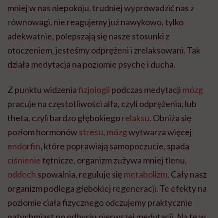
mniej w nas niepokoju, trudniej wyprowadzić nas z
równowagi, nie reagujemy już nawykowo, tylko
adekwatnie, polepszają się nasze stosunki z
otoczeniem, jesteśmy odprężeni i zrelaksowani. Tak
działa medytacja na poziomie psyche i ducha.
Z punktu widzenia
fizjologii
podczas medytacji
mózg
pracuje na częstotliwości alfa, czyli odprężenia, lub
theta, czyli bardzo głębokiego
relaksu
. Obniża się
poziom hormonów
stresu
,
mózg
wytwarza więcej
endorfin
, które poprawiają samopoczucie, spada
ciśnienie
tętnicze, organizm zużywa mniej tlenu,
oddech
spowalnia, reguluje się
metabolizm
. Cały nasz
organizm podlega głębokiej regeneracji. Te efekty na
poziomie ciała fizycznego odczujemy praktycznie
natychmiast po odbyciu pierwszej medytacji. Na te w