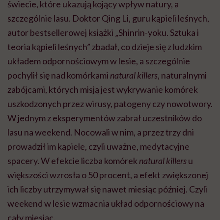
świecie, które ukazują kojący wpływ natury, a
szczególnie lasu. Doktor Qing Li, guru kąpieli leśnych,
autor bestsellerowej książki „
Shinrin-yoku
. Sztuka i
teoria kąpieli leśnych” zbadał, co dzieje się z ludzkim
układem odpornościowym w lesie, a szczególnie
pochylił się nad komórkami
natural
killers
, naturalnymi
zabójcami, których misją jest wykrywanie komórek
uszkodzonych przez wirusy, patogeny czy nowotwory.
W jednym z eksperymentów zabrał uczestników do
lasu na weekend. Nocowali w nim, a przez trzy dni
prowadził im kąpiele, czyli uważne, medytacyjne
spacery. W efekcie liczba komórek
natural
killers
u
większości wzrosła o 50 procent, a efekt zwiększonej
ich liczby utrzymywał się nawet miesiąc później. Czyli
weekend w lesie wzmacnia układ odpornościowy na
cały miesiąc.