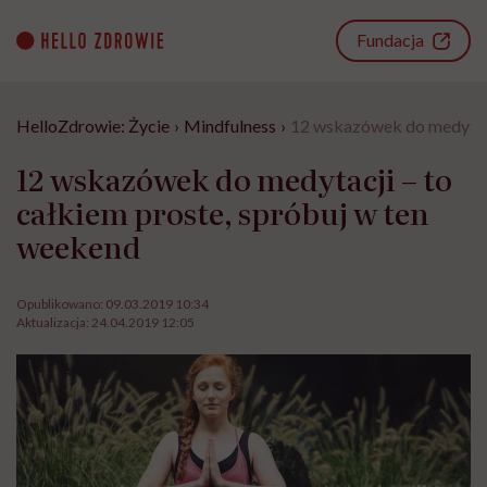
Go
to
Fundacja
content
HelloZdrowie: Życie
›
Mindfulness
›
12 wskazówek do medytacj
12 wskazówek do medytacji – to
całkiem proste, spróbuj w ten
weekend
Opublikowano:
09.03.2019 10:34
Aktualizacja:
24.04.2019 12:05