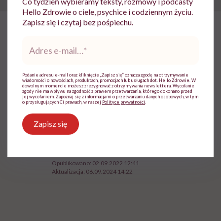
Co tydzień wybieramy teksty, rozmowy i podcasty
Hello Zdrowie o ciele, psychice i codziennym życiu.
Zapisz się i czytaj bez pośpiechu.
HelloZdrowie: Życie
›
Mindfulness
›
„Weekend w lesie wzmacnia
Adres
e-
mail
*
„Weekend w lesie wzmacnia
układ odpornościowy na cały
Podanie adresu e-mail oraz kliknięcie „Zapisz się” oznacza zgodę na otrzymywanie
wiadomości o nowościach, produktach, promocjach lub usługach dot. Hello Zdrowie. W
dowolnym momencie możesz zrezygnować z otrzymywania newslettera. Wycofanie
miesiąc. Przychodzisz i jesteś, a
zgody nie ma wpływu na zgodność z prawem przetwarzania, którego dokonano przed
jej wycofaniem. Zapoznaj się z informacjami o przetwarzaniu danych osobowych, w tym
las cię wspiera” – mówi Maria
o przysługujących Ci prawach, w naszej
Polityce prywatności
.
Hawranek
Zapisz się
Agnieszka Łopatowska
Opublikowano:
02.09.2022 12:41
Aktualizacja:
06.09.2024 14:22