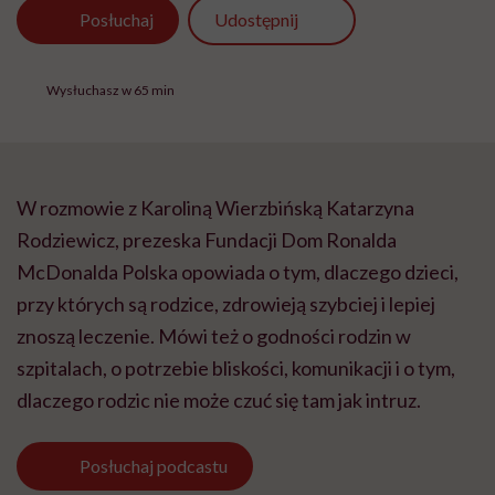
Udostępnij
Posłuchaj
Wysłuchasz w 65 min
W rozmowie z Karoliną Wierzbińską Katarzyna
Rodziewicz, prezeska Fundacji Dom Ronalda
McDonalda Polska opowiada o tym, dlaczego dzieci,
przy których są rodzice, zdrowieją szybciej i lepiej
znoszą leczenie. Mówi też o godności rodzin w
szpitalach, o potrzebie bliskości, komunikacji i o tym,
dlaczego rodzic nie może czuć się tam jak intruz.
Posłuchaj
podcastu