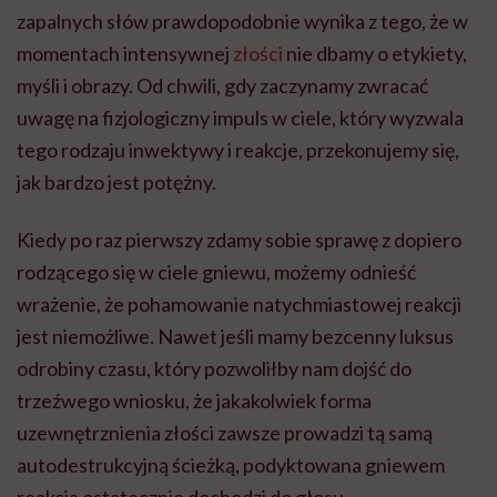
zapalnych słów prawdopodobnie wynika z tego, że w
momentach intensywnej
złości
nie dbamy o etykiety,
myśli i obrazy. Od chwili, gdy zaczynamy zwracać
uwagę na fizjologiczny impuls w ciele, który wyzwala
tego rodzaju inwektywy i reakcje, przekonujemy się,
jak bardzo jest potężny.
Kiedy po raz pierwszy zdamy sobie sprawę z dopiero
rodzącego się w ciele gniewu, możemy odnieść
wrażenie, że pohamowanie natychmiastowej reakcji
jest niemożliwe. Nawet jeśli mamy bezcenny luksus
odrobiny czasu, który pozwoliłby nam dojść do
trzeźwego wniosku, że jakakolwiek forma
uzewnętrznienia złości zawsze prowadzi tą samą
autodestrukcyjną ścieżką, podyktowana gniewem
reakcja ostatecznie dochodzi do głosu.