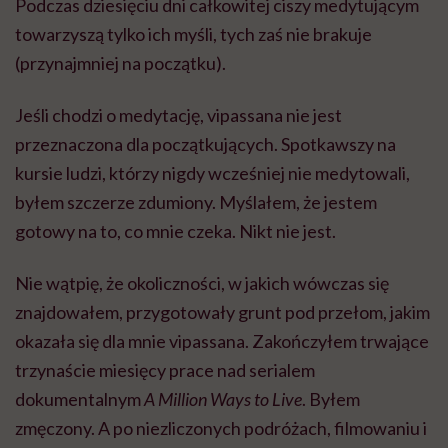
Podczas dziesięciu dni całkowitej ciszy medytującym
towarzyszą tylko ich myśli, tych zaś nie brakuje
(przynajmniej na początku).
Jeśli chodzi o medytację, vipassana nie jest
przeznaczona dla początkujących. Spotkawszy na
kursie ludzi, którzy nigdy wcześniej nie medytowali,
byłem szczerze zdumiony. Myślałem, że jestem
gotowy na to, co mnie czeka. Nikt nie jest.
Nie wątpię, że okoliczności, w jakich wówczas się
znajdowałem, przygotowały grunt pod przełom, jakim
okazała się dla mnie vipassana. Zakończyłem trwające
trzynaście miesięcy prace nad serialem
dokumentalnym
A Million Ways to Live
. Byłem
zmęczony. A po niezliczonych podróżach, filmowaniu i