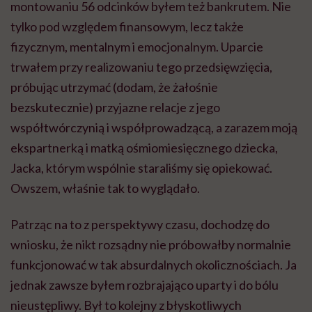
montowaniu 56 odcinków byłem też bankrutem. Nie
tylko pod względem finansowym, lecz także
fizycznym, mentalnym i emocjonalnym. Uparcie
trwałem przy realizowaniu tego przedsięwzięcia,
próbując utrzymać (dodam, że żałośnie
bezskutecznie) przyjazne relacje z jego
współtwórczynią i współprowadzącą, a zarazem moją
ekspartnerką i matką ośmiomiesięcznego dziecka,
Jacka, którym wspólnie staraliśmy się opiekować.
Owszem, właśnie tak to wyglądało.
Patrząc na to z perspektywy czasu, dochodzę do
wniosku, że nikt rozsądny nie próbowałby normalnie
funkcjonować w tak absurdalnych okolicznościach. Ja
jednak zawsze byłem rozbrajająco uparty i do bólu
nieustępliwy. Był to kolejny z błyskotliwych