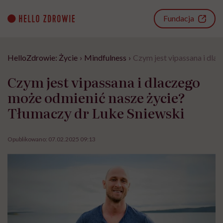
Go
to
Fundacja
content
HelloZdrowie: Życie
›
Mindfulness
›
Czym jest vipassana i dla
Czym jest vipassana i dlaczego
może odmienić nasze życie?
Tłumaczy dr Luke Sniewski
Opublikowano:
07.02.2025 09:13