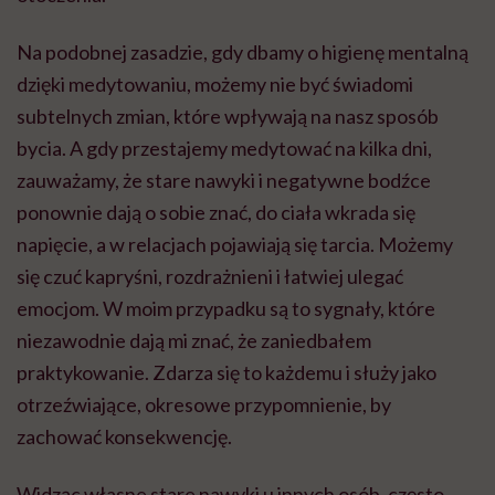
Na podobnej zasadzie, gdy dbamy o higienę mentalną
dzięki medytowaniu, możemy nie być świadomi
subtelnych zmian, które wpływają na nasz sposób
bycia. A gdy przestajemy medytować na kilka dni,
zauważamy, że stare nawyki i negatywne bodźce
ponownie dają o sobie znać, do ciała wkrada się
napięcie, a w relacjach pojawiają się tarcia. Możemy
się czuć kapryśni, rozdrażnieni i łatwiej ulegać
emocjom. W moim przypadku są to sygnały, które
niezawodnie dają mi znać, że zaniedbałem
praktykowanie. Zdarza się to każdemu i służy jako
otrzeźwiające, okresowe przypomnienie, by
zachować konsekwencję.
Widząc własne stare nawyki u innych osób, często