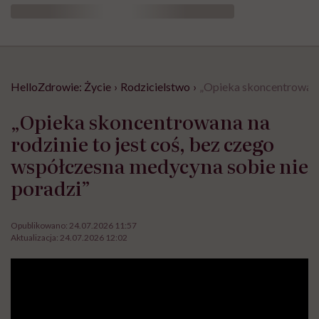
HelloZdrowie: Życie
›
Rodzicielstwo
›
„Opieka skoncentrowana 
„Opieka skoncentrowana na
rodzinie to jest coś, bez czego
współczesna medycyna sobie nie
poradzi”
Opublikowano:
24.07.2026 11:57
Aktualizacja:
24.07.2026 12:02