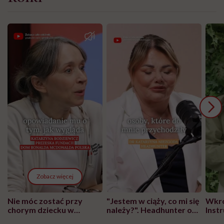
Zobacz więcej
Nie móc zostać przy
"Jestem w ciąży, co mi się
Wkró
chorym dziecku w
należy?". Headhunter o
Inst
szpitalu to tortura.
zmianie pokoleniowej u
atak