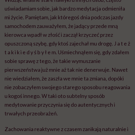
uświadamiam sobie, jak bardzo medytacja odmieniła
mi życie. Pamiętam, jak któregoś dnia podczas jazdy
samochodem zauważyłem, że jadący przede mną
kierowca wpadł w złość i zaczął krzyczeć przez
opuszczoną szybę, gdy ktoś zajechał mu drogę. J a t e ż
t a k i k i e d y ś b y ł e m. Uśmiechnąłem się, gdy zdałem
sobie sprawę z tego, że takie wymuszanie
pierwszeństwa już mnie aż tak nie denerwuje. Nawet
nie wiedziałem, że zaszła we mnie ta zmiana, dopóki
nie zobaczyłem swojego starego sposobu reagowania
u kogoś innego. W taki oto subtelny sposób
medytowanie przyczynia się do autentycznych i
trwałych przeobrażeń.
Zachowania reaktywne z czasem zanikają naturalnie i