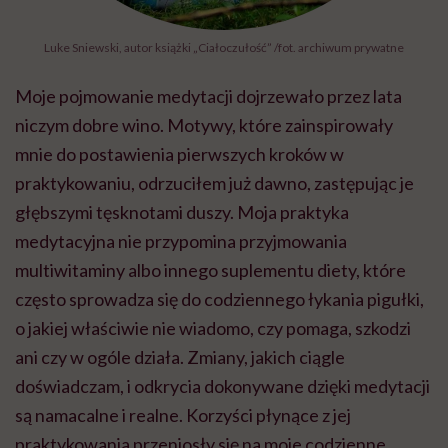
Luke Sniewski, autor książki „Ciałoczułość” /fot. archiwum prywatne
Moje pojmowanie medytacji dojrzewało przez lata
niczym dobre wino. Motywy, które zainspirowały
mnie do postawienia pierwszych kroków w
praktykowaniu, odrzuciłem już dawno, zastępując je
głębszymi tęsknotami duszy. Moja praktyka
medytacyjna nie przypomina przyjmowania
multiwitaminy albo innego suplementu diety, które
często sprowadza się do codziennego łykania pigułki,
o jakiej właściwie nie wiadomo, czy pomaga, szkodzi
ani czy w ogóle działa. Zmiany, jakich ciągle
doświadczam, i odkrycia dokonywane dzięki medytacji
są namacalne i realne. Korzyści płynące z jej
praktykowania przeniosły się na moje codzienne