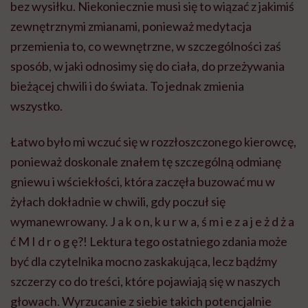
bez wysiłku. Niekoniecznie musi się to wiązać z jakimiś
zewnętrznymi zmianami, ponieważ medytacja
przemienia to, co wewnętrzne, w szczególności zaś
sposób, w jaki odnosimy się do ciała, do przeżywania
bieżącej chwili i do świata. To jednak zmienia
wszystko.
Łatwo było mi wczuć się w rozzłoszczonego kierowcę,
ponieważ doskonale znałem tę szczególną odmianę
gniewu i wściekłości, która zaczęła buzować mu w
żyłach dokładnie w chwili, gdy poczuł się
wymanewrowany. J a k o n, k u r w a, ś m i e z a j e ż d ż a
ć M I d r o g ę?! Lektura tego ostatniego zdania może
być dla czytelnika mocno zaskakująca, lecz bądźmy
szczerzy co do treści, które pojawiają się w naszych
głowach. Wyrzucanie z siebie takich potencjalnie