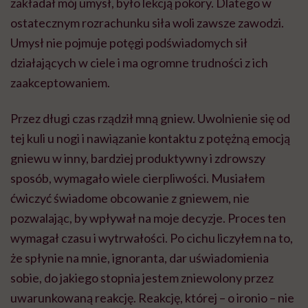
zakładał mój umysł, było lekcją pokory. Dlatego w
ostatecznym rozrachunku siła woli zawsze zawodzi.
Umysł nie pojmuje potęgi podświadomych sił
działających w ciele i ma ogromne trudności z ich
zaakceptowaniem.
Przez długi czas rządził mną gniew. Uwolnienie się od
tej kuli u nogi i nawiązanie kontaktu z potężną emocją
gniewu w inny, bardziej produktywny i zdrowszy
sposób, wymagało wiele cierpliwości. Musiałem
ćwiczyć świadome obcowanie z gniewem, nie
pozwalając, by wpływał na moje decyzje. Proces ten
wymagał czasu i wytrwałości. Po cichu liczyłem na to,
że spłynie na mnie, ignoranta, dar uświadomienia
sobie, do jakiego stopnia jestem zniewolony przez
uwarunkowaną reakcję. Reakcję, której – o ironio – nie