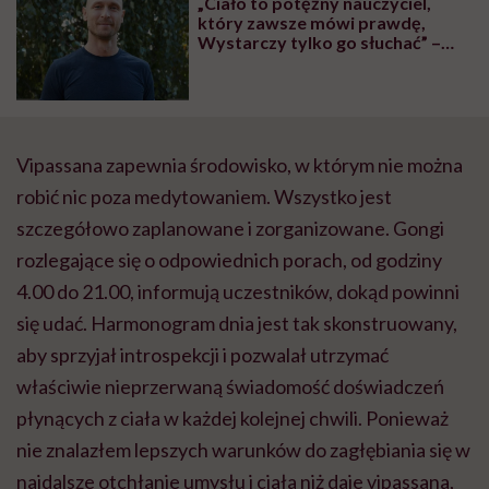
„Ciało to potężny nauczyciel,
który zawsze mówi prawdę,
Wystarczy tylko go słuchać” –
mówi terapeuta dr Luke Sniewski
Vipassana zapewnia środowisko, w którym nie można
robić nic poza medytowaniem. Wszystko jest
szczegółowo zaplanowane i zorganizowane. Gongi
rozlegające się o odpowiednich porach, od godziny
4.00 do 21.00, informują uczestników, dokąd powinni
się udać. Harmonogram dnia jest tak skonstruowany,
aby sprzyjał introspekcji i pozwalał utrzymać
właściwie nieprzerwaną świadomość doświadczeń
płynących z ciała w każdej kolejnej chwili. Ponieważ
nie znalazłem lepszych warunków do zagłębiania się w
najdalsze otchłanie umysłu i ciała niż daje vipassana,