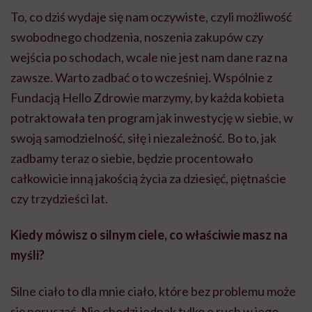
To, co dziś wydaje się nam oczywiste, czyli możliwość
swobodnego chodzenia, noszenia zakupów czy
wejścia po schodach, wcale nie jest nam dane raz na
zawsze. Warto zadbać o to wcześniej. Wspólnie z
Fundacją Hello Zdrowie marzymy, by każda kobieta
potraktowała ten program jak inwestycję w siebie, w
swoją samodzielność, siłę i niezależność. Bo to, jak
zadbamy teraz o siebie, będzie procentowało
całkowicie inną jakością życia za dziesięć, piętnaście
czy trzydzieści lat.
Kiedy mówisz o silnym ciele, co właściwie masz na
myśli?
Silne ciało to dla mnie ciało, które bez problemu może
się poruszać. Nie chodzi jednak tylko o ruch w jego