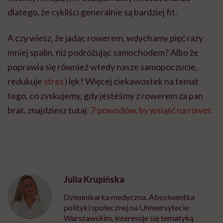
dlatego, że cykliści generalnie są bardziej fit.
A czy wiesz, że jadąc rowerem, wdychamy pięć razy
mniej spalin, niż podróżując samochodem? Albo że
poprawia się również wtedy nasze samopoczucie,
redukuje
stres
i lęk? Więcej ciekawostek na temat
tego, co zyskujemy, gdy jesteśmy z rowerem za pan
brat, znajdziesz tutaj:
7 powodów, by wsiąść na rower
.
Julia Krupińska
Dziennikarka medyczna. Absolwentka
polityki społecznej na Uniwersytecie
Warszawskim, interesuje się tematyką