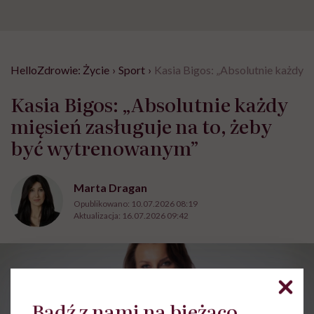
HelloZdrowie: Życie
›
Sport
›
Kasia Bigos: „Absolutnie każdy m
Kasia Bigos: „Absolutnie każdy
mięsień zasługuje na to, żeby
być wytrenowanym”
Marta Dragan
Opublikowano:
10.07.2026 08:19
Aktualizacja:
16.07.2026 09:42
Bądź z nami na bieżąco