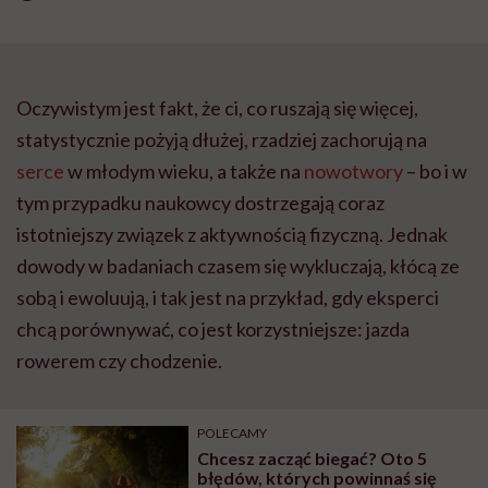
Oczywistym jest fakt, że ci, co ruszają się więcej,
statystycznie pożyją dłużej, rzadziej zachorują na
serce
w młodym wieku, a także na
nowotwory
– bo i w
tym przypadku naukowcy dostrzegają coraz
istotniejszy związek z aktywnością fizyczną. Jednak
dowody w badaniach czasem się wykluczają, kłócą ze
sobą i ewoluują, i tak jest na przykład, gdy eksperci
chcą porównywać, co jest korzystniejsze: jazda
rowerem czy chodzenie.
POLECAMY
Chcesz zacząć biegać? Oto 5
błędów, których powinnaś się