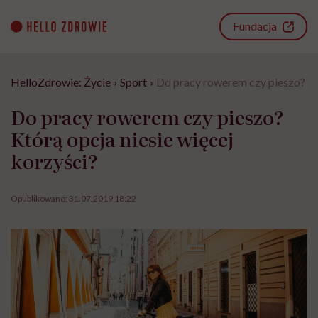
Go
to
Fundacja
content
HelloZdrowie: Życie
›
Sport
›
Do pracy rowerem czy pieszo? Któ
Do pracy rowerem czy pieszo?
Którą opcja niesie więcej
korzyści?
Opublikowano:
31.07.2019 18:22