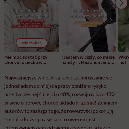
Zobacz więcej
Nie móc zostać przy
"Jestem w ciąży, co mi się
Wkró
chorym dziecku w
należy?". Headhunter o
Inst
szpitalu to tortura.
zmianie pokoleniowej u
atak
"Przeszkadzać w tym
kobiet w ciąży na rynku
wars
Najważniejsze wnioski są takie, że poruszanie się
może chyba tylko
pracy
eksp
głupota i brak
jednośladem do miejsca pracy obniżało ryzyko
wyobraźni"
przedwczesnej śmierci o 40%, rozwoju raka o 45%, i
prawie o połowę chorób układu
krążenia
! Zdaniem
autorów to zasługa tego, że rowerzyści pokonują
średnio dłuższą trasę, jazda rowerem jest
intensywniejszym rodzajem aktywności, a także