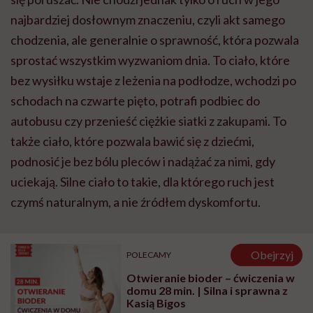
najbardziej dosłownym znaczeniu, czyli akt samego
chodzenia, ale generalnie o sprawność, która pozwala
sprostać wszystkim wyzwaniom dnia. To ciało, które
bez wysiłku wstaje z leżenia na podłodze, wchodzi po
schodach na czwarte pięto, potrafi podbiec do
autobusu czy przenieść ciężkie siatki z zakupami. To
także ciało, które pozwala bawić się z dziećmi,
podnosić je bez bólu pleców i nadążać za nimi, gdy
uciekają. Silne ciało to takie, dla którego ruch jest
czymś naturalnym, a nie źródłem dyskomfortu.
Obejrzyj
POLECAMY
Otwieranie bioder – ćwiczenia w
domu 28 min. | Silna i sprawna z
Kasią Bigos