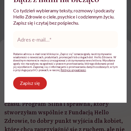
Co tydzień wybieramy teksty, rozmowy i podcasty
Hello Zdrowie o ciele, psychice i codziennym życiu.
Zapisz się i czytaj bez pośpiechu.
Adres
Kasia Bigos /fot. archiwum prywatne
e-
mail
*
„J
edyny trening, którego naprawdę
Podanie adresu e-mail oraz kliknięcie „Zapisz się” oznacza zgodę na otrzymywanie
wiadomości o nowościach, produktach, promocjach lub usługach dot. Hello Zdrowie. W
możesz żałować, to ten, którego nie
dowolnym momencie możesz zrezygnować z otrzymywania newslettera. Wycofanie
zgody nie ma wpływu na zgodność z prawem przetwarzania, którego dokonano przed
jej wycofaniem. Zapoznaj się z informacjami o przetwarzaniu danych osobowych, w tym
zrobiłaś” – mówi trenerka Katarzyna Bigos.
o przysługujących Ci prawach, w naszej
Polityce prywatności
.
„Do zadbania o swoje zdrowie i sprawność
Zapisz się
nie potrzebujesz karnetu na siłownię,
profesjonalnego sprzętu ani godzin wolnego
czasu. Program 'Silna i sprawna’, który
stworzyłam wspólnie z Fundacją Hello
Zdrowie, to dobry punkt wyjścia dla kobiet,
które chcą zaprzyjaźnić się z ruchem, ale nie