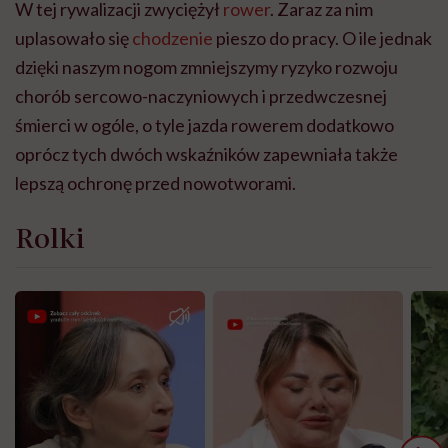
W tej rywalizacji zwyciężył
rower
. Zaraz za nim
uplasowało się
chodzenie
pieszo do pracy. O ile jednak
dzięki naszym nogom zmniejszymy ryzyko rozwoju
chorób sercowo-naczyniowych i przedwczesnej
śmierci w ogóle, o tyle jazda rowerem dodatkowo
oprócz tych dwóch wskaźników zapewniała także
lepszą ochronę przed nowotworami.
Rolki