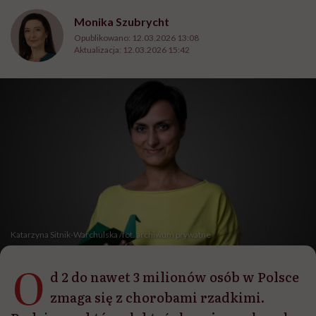
Monika Szubrycht
Opublikowano:
12.03.2026 13:08
Aktualizacja:
12.03.2026 15:42
Katarzyna Sitnik-Warchulska /fot. archiwum prywatne
O
d 2 do nawet 3 milionów osób w Polsce
zmaga się z chorobami rzadkimi.