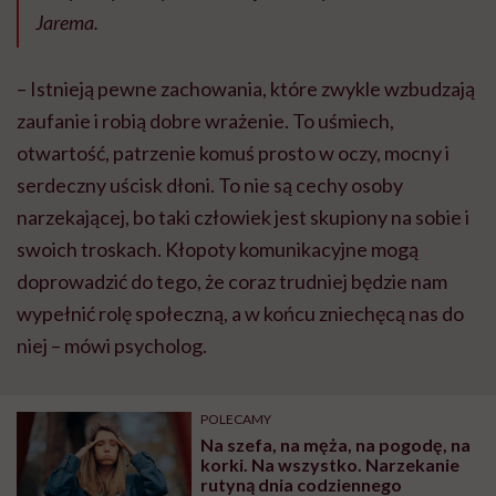
Jarema.
– Istnieją pewne zachowania, które zwykle wzbudzają
zaufanie i robią dobre wrażenie. To uśmiech,
otwartość, patrzenie komuś prosto w oczy, mocny i
serdeczny uścisk dłoni. To nie są cechy osoby
narzekającej, bo taki człowiek jest skupiony na sobie i
swoich troskach. Kłopoty komunikacyjne mogą
doprowadzić do tego, że coraz trudniej będzie nam
wypełnić rolę społeczną, a w końcu zniechęcą nas do
niej – mówi psycholog.
POLECAMY
Na szefa, na męża, na pogodę, na
korki. Na wszystko. Narzekanie
rutyną dnia codziennego