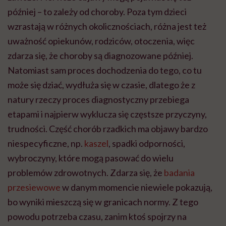
później – to zależy od choroby. Poza tym dzieci
wzrastają w różnych okolicznościach, różna jest też
uważność opiekunów, rodziców, otoczenia, więc
zdarza się, że choroby są diagnozowane później.
Natomiast sam proces dochodzenia do tego, co tu
może się dziać, wydłuża się w czasie, dlatego że z
natury rzeczy proces diagnostyczny przebiega
etapami i najpierw wyklucza się częstsze przyczyny,
trudności. Część chorób rzadkich ma objawy bardzo
niespecyficzne, np.
kaszel
, spadki odporności,
wybroczyny, które mogą pasować do wielu
problemów zdrowotnych. Zdarza się, że
badania
przesiewowe
w danym momencie niewiele pokazują,
bo wyniki mieszczą się w granicach normy. Z tego
powodu potrzeba czasu, zanim ktoś spojrzy na