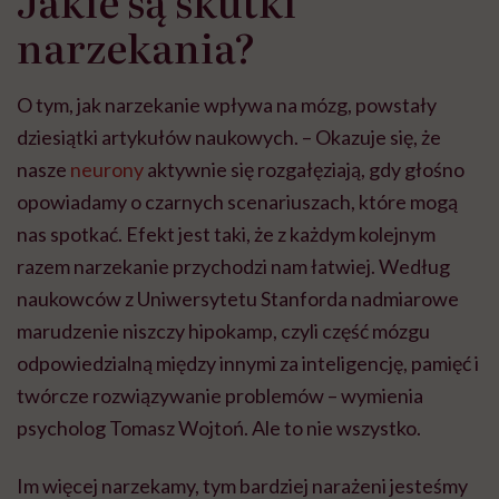
Jakie są skutki
narzekania?
O tym, jak narzekanie wpływa na mózg, powstały
dziesiątki artykułów naukowych. – Okazuje się, że
nasze
neurony
aktywnie się rozgałęziają, gdy głośno
opowiadamy o czarnych scenariuszach, które mogą
nas spotkać. Efekt jest taki, że z każdym kolejnym
razem narzekanie przychodzi nam łatwiej. Według
naukowców z Uniwersytetu Stanforda nadmiarowe
marudzenie niszczy hipokamp, czyli część mózgu
odpowiedzialną między innymi za inteligencję, pamięć i
twórcze rozwiązywanie problemów – wymienia
psycholog Tomasz Wojtoń. Ale to nie wszystko.
Im więcej narzekamy, tym bardziej narażeni jesteśmy