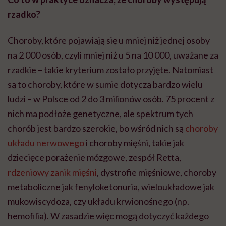
rzadko?
Choroby, które pojawiają się u mniej niż jednej osoby
na 2 000 osób, czyli mniej niż u 5 na 10 000, uważane za
rzadkie – takie kryterium zostało przyjęte. Natomiast
są to choroby, które w sumie dotyczą bardzo wielu
ludzi – w Polsce od 2 do 3 milionów osób. 75 procent z
nich ma podłoże genetyczne, ale spektrum tych
chorób jest bardzo szerokie, bo wśród nich są
choroby
układu nerwowego
i choroby mięśni, takie jak
dziecięce porażenie mózgowe, zespół Retta,
rdzeniowy zanik mięśni
, dystrofie mięśniowe, choroby
metaboliczne jak fenyloketonuria, wieloukładowe jak
mukowiscydoza, czy układu krwionośnego (np.
hemofilia). W zasadzie więc mogą dotyczyć każdego