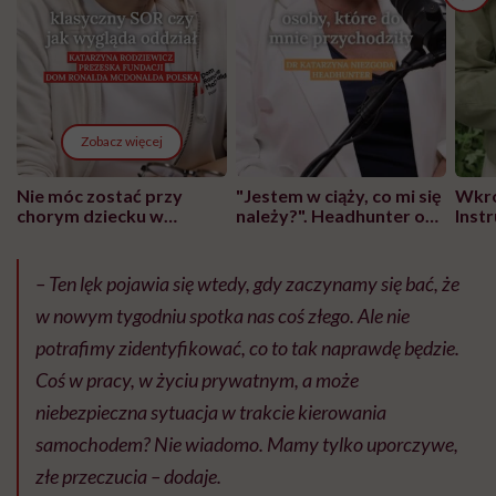
Zobacz więcej
Nie móc zostać przy
"Jestem w ciąży, co mi się
Wkró
chorym dziecku w
należy?". Headhunter o
Inst
szpitalu to tortura.
zmianie pokoleniowej u
atak
"Przeszkadzać w tym
kobiet w ciąży na rynku
wars
może chyba tylko
pracy
eksp
– Ten lęk pojawia się wtedy, gdy zaczynamy się bać, że
głupota i brak
w nowym tygodniu spotka nas coś złego. Ale nie
wyobraźni"
potrafimy zidentyfikować, co to tak naprawdę będzie.
Coś w pracy, w życiu prywatnym, a może
niebezpieczna sytuacja w trakcie kierowania
samochodem? Nie wiadomo. Mamy tylko uporczywe,
złe przeczucia – dodaje.