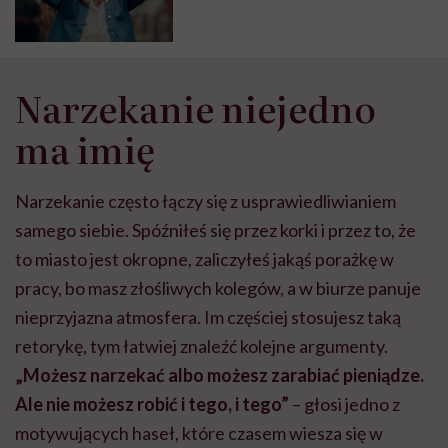
Narzekanie niejedno
ma imię
Narzekanie często łączy się z usprawiedliwianiem
samego siebie. Spóźniłeś się przez korki i przez to, że
to miasto jest okropne, zaliczyłeś jakąś porażkę w
pracy, bo masz złośliwych kolegów, a w biurze panuje
nieprzyjazna atmosfera. Im częściej stosujesz taką
retorykę, tym łatwiej znaleźć kolejne argumenty.
„Możesz narzekać albo możesz zarabiać pieniądze.
Ale nie możesz robić i tego, i tego”
– głosi jedno z
motywujących haseł, które czasem wiesza się w