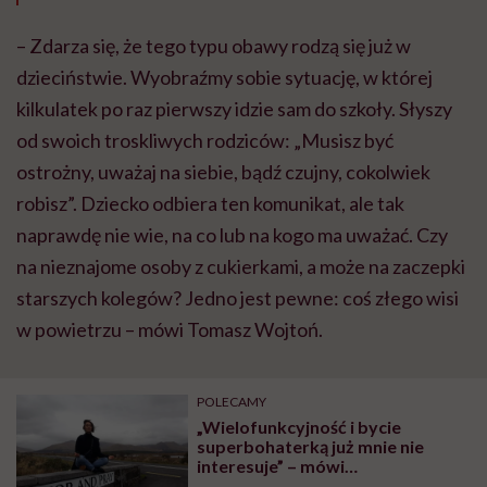
– Zdarza się, że tego typu obawy rodzą się już w
dzieciństwie. Wyobraźmy sobie sytuację, w której
kilkulatek po raz pierwszy idzie sam do szkoły. Słyszy
od swoich troskliwych rodziców: „Musisz być
ostrożny, uważaj na siebie, bądź czujny, cokolwiek
robisz”. Dziecko odbiera ten komunikat, ale tak
naprawdę nie wie, na co lub na kogo ma uważać. Czy
na nieznajome osoby z cukierkami, a może na zaczepki
starszych kolegów? Jedno jest pewne: coś złego wisi
w powietrzu – mówi Tomasz Wojtoń.
POLECAMY
„Wielofunkcyjność i bycie
superbohaterką już mnie nie
interesuje” – mówi
psychoterapeutka Olga