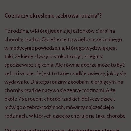
Co znaczy określenie „zebrowa rodzina”?
To rodzina, w której jeden z jej członków cierpi na
chorobę rzadką. Określenie to wzięło się ze znanego
w medycynie powiedzenia, którego wydźwięk jest
taki, że kiedy słyszysz stukot kopyt, z reguły
spodziewasz się konia. Ale równie dobrze może to być
zebra i wcale nie jest to takie rzadkie zwierzę, jakby się
wydawało. Dlatego rodziny z osobami cierpiącymi na
choroby rzadkie nazywa się zebra-rodzinami. A że
około 75 procent chorób rzadkich dotyczy dzieci,
mówiąc o zebra-rodzinach, mówimy najczęściej o
rodzinach, w których dziecko choruje na taką chorobę.
Co to w praktyce oznacza, że choroby występują