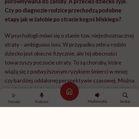
porównywana do żałoby. A przecież dziecko żyje.
Czy po diagnozie rodzice przechodzą podobne
etapy jak w żałobie po stracie kogoś bliskiego?
W psychologii mówi się o stanie tzw. niejednoznacznej
straty – ambiguous loss. W przypadku zebra-rodzin
dziecko jest obecne fizycznie, ale tej obecności
towarzyszy poczucie utraty. To są choroby, które
wiążą się z podwyższonym ryzykiem śmierci w mniej
czy bardziej oddalonej perspektywie czasowej. Można
powiedzieć, że jest to obecność pewnego cienia, który
Strona główna
towarzyszy rodzinie. Rodzice mierzą się z utratą
Multimedia
Szukaj
Tematy
Podcast
swoich wyobrażeń na temat bycia rodzicem i
oczekiwań wobec swojego dziecka. To naturalne
marzenia, które ma większość z nas. Ten proces
dotyczy więc nie tylko samego dziecka, ale też własnej