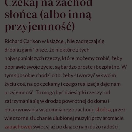
Czekaj na zachód
słońca (albo inną
przyjemność)
Richard Carlson w książce „Nie zadręczaj się
drobiazgami” pisze, że niektóre z tych
najwspanialszych rzeczy, które możemy zrobić, żeby
poprawić swoje życie, są bardzo proste i bezpłatne. W
tym sposobie chodzi o to, żeby stworzyć w swoim
życiu coś, na co czekamy i czego realizacja daje nam
przyjemność. To mogą być dziesiątki rzeczy: od
zatrzymania się w drodze powrotnej do domu i
obserwowania wspomnianego zachodu
słońca
, przez
wieczorne słuchanie ulubionej muzyki przy aromacie
zapachowej
świecy, aż po dające nam dużo radości