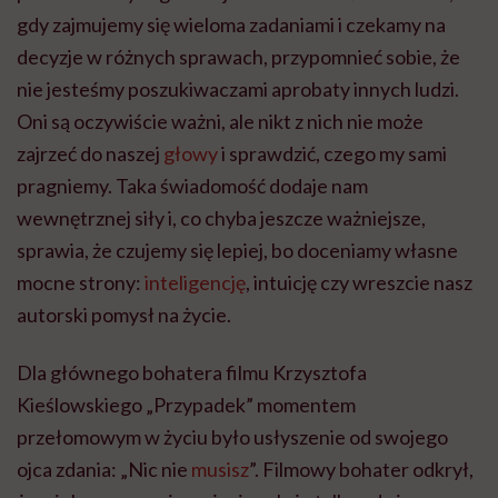
gdy zajmujemy się wieloma zadaniami i czekamy na
decyzje w różnych sprawach, przypomnieć sobie, że
nie jesteśmy poszukiwaczami aprobaty innych ludzi.
Oni są
oczywiście
ważni, ale nikt z nich nie może
zajrzeć do naszej
głowy
i sprawdzić, czego my sami
pragniemy. Taka świadomość dodaje nam
wewnętrznej siły i, co chyba jeszcze ważniejsze,
sprawia, że czujemy się lepiej, bo doceniamy własne
mocne strony:
inteligencję
, intuicję czy wreszcie nasz
autorski pomysł na życie.
Dla głównego bohatera filmu Krzysztofa
Kieślowskiego „Przypadek” momentem
przełomowym w życiu było usłyszenie od swojego
ojca zdania: „Nic nie
musisz
”. Filmowy bohater odkrył,