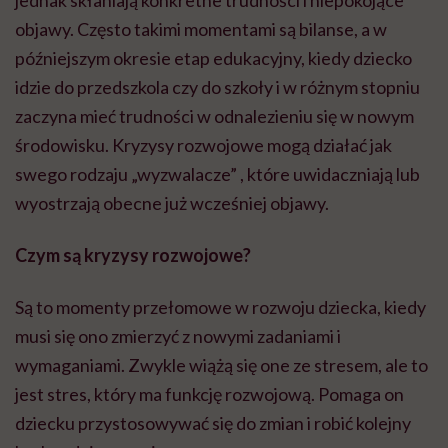
jednak skłaniają konkretne trudności i niepokojące
objawy. Często takimi momentami są bilanse, a w
późniejszym okresie etap edukacyjny, kiedy dziecko
idzie do przedszkola czy do szkoły i w różnym stopniu
zaczyna mieć trudności w odnalezieniu się w nowym
środowisku. Kryzysy rozwojowe mogą działać jak
swego rodzaju „wyzwalacze” , które uwidaczniają lub
wyostrzają obecne już wcześniej objawy.
Czym są kryzysy rozwojowe?
Są to momenty przełomowe w rozwoju dziecka, kiedy
musi się ono zmierzyć z nowymi zadaniami i
wymaganiami. Zwykle wiążą się one ze stresem, ale to
jest stres, który ma funkcję rozwojową. Pomaga on
dziecku przystosowywać się do zmian i robić kolejny