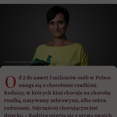
Katarzyna Sitnik-Warchulska /fot. archiwum prywatne
O
d 2 do nawet 3 milionów osób w Polsce
zmaga się z chorobami rzadkimi.
Rodziny, w których ktoś choruje na chorobę
rzadką, nazywamy zebrowymi, albo zebra-
rodzinami. Najczęściej chorującym jest
dziecko. – Rodzice mierzą się z utratą swoich