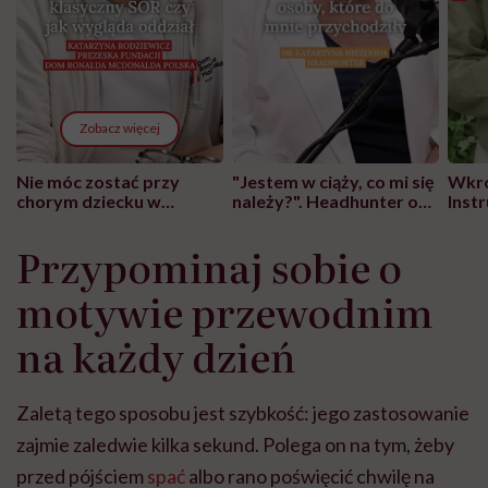
Zobacz więcej
Nie móc zostać przy
"Jestem w ciąży, co mi się
Wkró
chorym dziecku w
należy?". Headhunter o
Inst
szpitalu to tortura.
zmianie pokoleniowej u
atak
"Przeszkadzać w tym
kobiet w ciąży na rynku
wars
Przypominaj sobie o
może chyba tylko
pracy
eksp
głupota i brak
motywie przewodnim
wyobraźni"
na każdy dzień
Zaletą tego sposobu jest szybkość: jego zastosowanie
zajmie zaledwie kilka sekund. Polega on na tym, żeby
przed pójściem
spać
albo rano poświęcić chwilę na