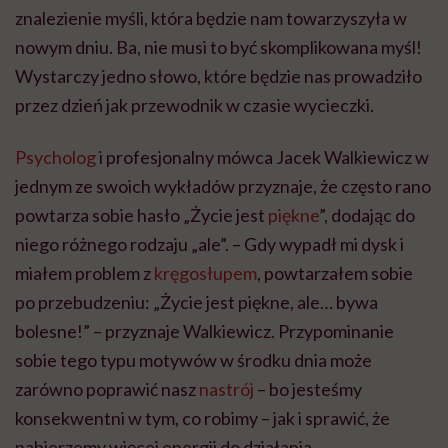
znalezienie myśli, która będzie nam towarzyszyła w
nowym dniu. Ba, nie musi to być skomplikowana myśl!
Wystarczy jedno słowo, które będzie nas prowadziło
przez dzień jak przewodnik w czasie wycieczki.
Psycholog
i profesjonalny mówca Jacek Walkiewicz w
jednym ze swoich wykładów przyznaje, że często rano
powtarza sobie hasło „Życie jest
piękne
”, dodając do
niego różnego rodzaju „ale”. – Gdy wypadł mi dysk i
miałem problem z
kręgosłupem
, powtarzałem sobie
po przebudzeniu: „Życie jest piękne, ale… bywa
bolesne!” – przyznaje Walkiewicz. Przypominanie
sobie tego typu motywów w środku dnia może
zarówno poprawić nasz
nastrój
– bo jesteśmy
konsekwentni w tym, co robimy – jak i sprawić, że
nabierzemy więcej energii do działania.