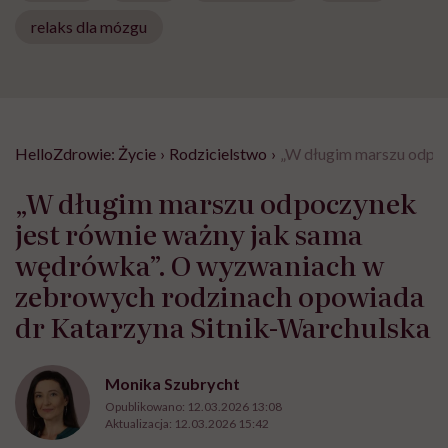
relaks dla mózgu
HelloZdrowie: Życie
›
Rodzicielstwo
›
„W długim marszu odpoc
„W długim marszu odpoczynek
jest równie ważny jak sama
wędrówka”. O wyzwaniach w
zebrowych rodzinach opowiada
dr Katarzyna Sitnik-Warchulska
Monika Szubrycht
Opublikowano:
12.03.2026 13:08
Aktualizacja:
12.03.2026 15:42