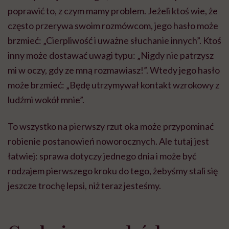
poprawić to, z czym mamy problem. Jeżeli ktoś wie, że
często przerywa swoim rozmówcom, jego hasło może
brzmieć: „Cierpliwość i uważne słuchanie innych”. Ktoś
inny może dostawać uwagi typu: „Nigdy nie patrzysz
mi w oczy, gdy ze mną rozmawiasz!”. Wtedy jego hasło
może brzmieć: „Będę utrzymywał kontakt wzrokowy z
ludźmi wokół mnie”.
To wszystko na pierwszy rzut oka może przypominać
robienie postanowień noworocznych. Ale tutaj jest
łatwiej: sprawa dotyczy jednego dnia i może być
rodzajem pierwszego kroku do tego, żebyśmy stali się
jeszcze trochę lepsi, niż teraz jesteśmy.