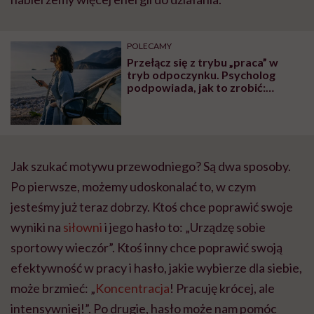
POLECAMY
Przełącz się z trybu „praca” w
tryb odpoczynku. Psycholog
podpowiada, jak to zrobić:
pomyśl o wędkarzu
Jak szukać motywu przewodniego? Są dwa sposoby.
Po pierwsze, możemy udoskonalać to, w czym
jesteśmy już teraz dobrzy. Ktoś chce poprawić swoje
wyniki na
siłowni
i jego hasło to: „Urządzę sobie
sportowy wieczór”. Ktoś inny chce poprawić swoją
efektywność w pracy i hasło, jakie wybierze dla siebie,
może brzmieć: „
Koncentracja
! Pracuję krócej, ale
intensywniej!”. Po drugie, hasło może nam pomóc