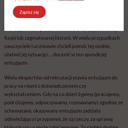
radości życia. Pewnie wszyscy pamiętamy sytuację ze
Zapisz się
szkoły, kiedy ktoś nie najlepiej radził sobie z jakimś
przedmiotem, ale był w niego mocno zaangażowany,
miał zapał, żeby przyswoić sobie choć część trudnej
fizyki lub zagmatwanej historii. W wielu przypadkach
nauczyciele i uczniowie chcieli
pomóc
tej osobie,
ułatwić jej sytuację i… docenić w ten sposób jej
entuzjazm.
Wielu ekspertów od rekrutacji stawia entuzjazm do
pracy na równi z doświadczeniem czy
wykształceniem. Gdy na co dzień żyjemy (pracujemy,
podróżujemy, odpoczywamy, rozmawiamy) zgodnie ze
schematami, okazywany entuzjazm zadziała
odświeżająco i przypomni, że są rzeczy, za sprawą
których
serce
może zabić mocniej. To szybko dodaje