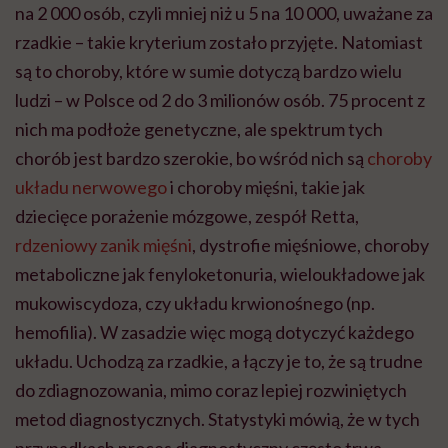
na 2 000 osób, czyli mniej niż u 5 na 10 000, uważane za
rzadkie – takie kryterium zostało przyjęte. Natomiast
są to choroby, które w sumie dotyczą bardzo wielu
ludzi – w Polsce od 2 do 3 milionów osób. 75 procent z
nich ma podłoże genetyczne, ale spektrum tych
chorób jest bardzo szerokie, bo wśród nich są
choroby
układu nerwowego
i choroby mięśni, takie jak
dziecięce porażenie mózgowe, zespół Retta,
rdzeniowy zanik mięśni
, dystrofie mięśniowe, choroby
metaboliczne jak fenyloketonuria, wieloukładowe jak
mukowiscydoza, czy układu krwionośnego (np.
hemofilia). W zasadzie więc mogą dotyczyć każdego
układu. Uchodzą za rzadkie, a łączy je to, że są trudne
do zdiagnozowania, mimo coraz lepiej rozwiniętych
metod diagnostycznych. Statystyki mówią, że w tych